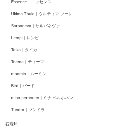
Essence｜エッセンス
Ultima Thule｜ウルティマ ツーレ
徳永遊心 色絵花繋ぎ 飯碗
2025/12/24
Sarpaneva｜サルパネヴァ
Lempi｜レンピ
丁寧に対応していただきました。ありがとうございます◎
Taika｜タイカ
この度はペンシルオンラインショップをご利用
Teema｜ティーマ
頂き誠にありがとうございました。 そしてご丁
寧なレビューをありがとうございます。これか
moomin｜ムーミン
らもより良いご対応ができるよう努めてまいり
ます。またのご利用をお待ちしております。
Bird｜バード
mina perhonen｜ミナ ペルホネン
宮島工芸製作所 返しヘラ 小
Tundra｜ツンドラ
2025/12/21
石飛勲