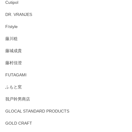
Cutipol
Brent Rourke（ブレント ルーク） オーバルシェーカーボックス 4
DR. VRANJES
2026/01/15
F/style
注文から手元に届くまでとても早く、梱包もしっかりしてお
藤川稔
りました。お品もとても素敵でした。ありがとうございまし
た。
藤城成貴
この度はペンシルオンラインショップをご利用
藤村佳澄
頂き誠にありがとうございました。 そしてご丁
寧なレビューをありがとうございます。これか
FUTAGAMI
らもより良いご対応ができるよう努めてまいり
ます。またのご利用をお待ちしております。
ふもと窯
我戸幹男商店
GLOCAL STANDARD PRODUCTS
徳永遊心 みかんづくし 飯碗
2025/12/31
GOLD CRAFT