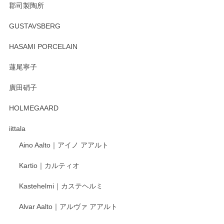
郡司製陶所
徳永遊心 みかんづくし マグカップ
GUSTAVSBERG
2025/12/31
HASAMI PORCELAIN
蓮尾寧子
徳永遊心 みかんづくし 口巻皿6寸
廣田硝子
2025/12/31
HOLMEGAARD
徳永遊心さんの作品が好きなので、購入できうれしいです。
これからも楽しみにしています。
iittala
Aino Aalto｜アイノ アアルト
レビューをありがとうございます。 そしてお喜
Kartio｜カルティオ
び頂き嬉しいです。 徳永遊心窯の器はこれから
もいろいろと入荷の予定です。 ペンシルインス
Kastehelmi｜カステヘルミ
タグラムにて入荷状況のご確認をして頂けます
と幸いです。 今後ともよろしくお願いいたしま
Alvar Aalto｜アルヴァ アアルト
す。