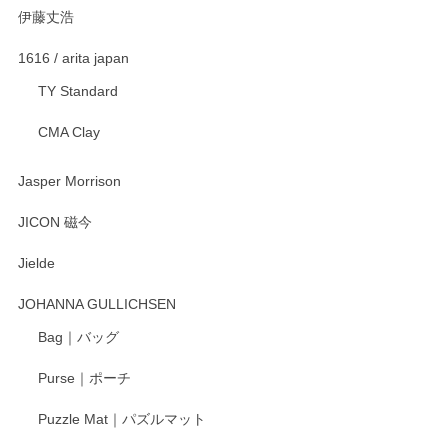
伊藤丈浩
渡邉陽子 マグカップ
2025/11/23
1616 / arita japan
TY Standard
CMA Clay
渡邉陽子 マーメイドタマネギガール 飾蓋付花入
2025/08/20
Jasper Morrison
とても可愛らしい。
JICON 磁今
Jielde
この度はペンシルオンラインショップでのご購
入、そしてレビューまで誠にありがとうござい
JOHANNA GULLICHSEN
ます。気に入って頂けたようで嬉しく思いま
す。今後ともどうぞよろしくお願いいたしま
Bag｜バッグ
す。
Purse｜ポーチ
Puzzle Mat｜パズルマット