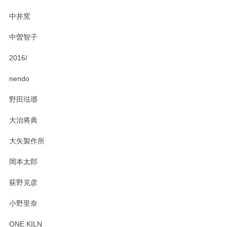
にお問い合わせください。今後ともよろしくお
中井窯
願いいたします。
中曽智子
2016/
PASS THE BATON（パス ザ バトン） x mina perhonen（ミナ ペルホネン） ディーププレート（咲いている花にただ笑ふ）ミントグリーン
2025/02/12
nendo
野田琺瑯
大治将典
PASS THE BATON（パス ザ バトン） x mina perhonen（ミナ ペルホネン） プレート（咲いている花にただ笑ふ）ミントグリーン
2025/02/12
大矢製作所
岡本太郎
荻野克彦
小野里奈
ONE KILN