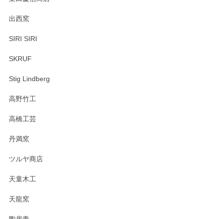
出西窯
SIRI SIRI
SKRUF
Stig Lindberg
高野竹工
高橋工芸
丹満窯
ツルヤ商店
天童木工
天龍窯
陶房青