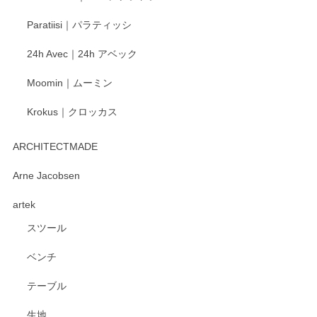
ご愛用いただいているとのこと、大変嬉しく思
Paratiisi｜パラティッシ
います。 温かいお言葉をいただき、ありがとう
ございました。 今後ともどうぞよろしくお願い
24h Avec｜24h アベック
いたします。
Moomin｜ムーミン
Krokus｜クロッカス
kata kata（カタカタ） 印判手小皿 たんぽぽ
2026/06/15
ARCHITECTMADE
深さや大きさがとてもちょうど良く、手に馴染み、洗いやす
Arne Jacobsen
く、他の柄も何枚かこちらで買い、毎食時に使用していま
artek
す。ショップの方が大変親切、丁寧で、また利用させて頂き
たいショップさんです。
スツール
ベンチ
この度はペンシルオンラインショップをご利用
いただき、誠にありがとうございます。 また、
テーブル
レビューをご投稿いただき、重ねてお礼申し上
げます。 深さや大きさ、使い心地を気に入って
生地