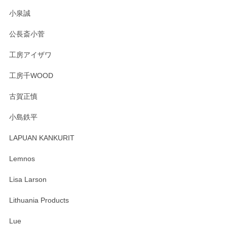
この度はペンシルオンラインショップをご利用
小泉誠
いただき誠にありがとうございました。森脇さ
んの作品はほっこりいたしますね。今後ともど
公長斎小菅
うぞよろしくお願いいたします。
工房アイザワ
工房千WOOD
森脇靖 湯呑 若苗釉
古賀正慎
2025/04/07
小島鉄平
レビューが遅くなり申し訳ありません、 無事届いておりま
す。 素敵な湯呑みでとても気に入りました。 発送も早く、
LAPUAN KANKURIT
ありがとうございます。 メッセージもありがとうございまし
たm(_)m
Lemnos
Lisa Larson
この度は当店をご利用頂き誠にありがとうござ
います。無事に届いたようで安心いたしまし
Lithuania Products
た。ひとつひとつ個性がある素敵な湯呑ですよ
ね。気に入って頂けてうれしいです。マグカッ
Lue