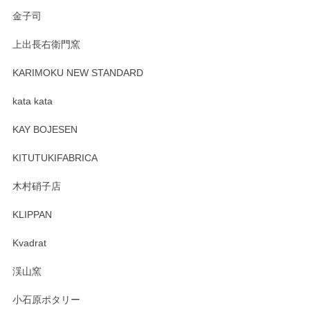
Sghr（スガハラ） Mini Vase（ミニベース） 一輪挿し 三角錐 クリアー
金子司
2025/04/07
上出長右衛門窯
プレゼント用に購入したので、まだ中は見れていないのです
が、 しっかり梱包されていたので割れてはないと思います。
KARIMOKU NEW STANDARD
kata kata
この度はペンシルオンラインショップをご利用
頂き誠にありがとうございます。 そしてレビュ
KAY BOJESEN
ーも大変嬉しく思います。 今後ともどうぞよろ
しくお願いいたします。
KITUTUKIFABRICA
木村硝子店
KLIPPAN
森脇靖 マグカップ 若苗釉
2025/04/07
Kvadrat
淡いグリーンのカラーがとても可愛いです❤️ ありがとうござ
渓山窯
いましたm(_)m
小石原ポタリー