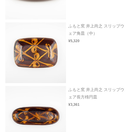
ふもと窯 井上尚之 スリップウ
ェア角皿（中）
¥5,320
ふもと窯 井上尚之 スリップウ
ェア長方楕円皿
¥3,361