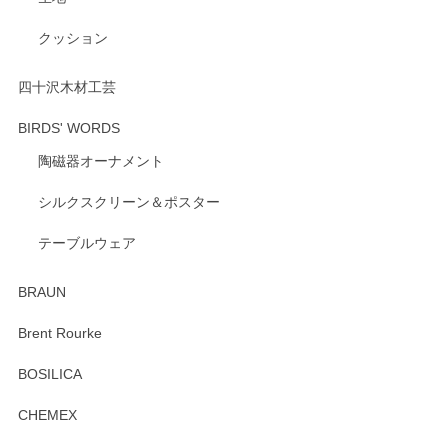
いただけたようで大変嬉しく思います。 毎食時
にご愛用いただいているとのこと、とても光栄
クッション
です。 温かいお言葉をいただき、ありがとうご
ざいます。 またのご利用を心よりお待ちしてお
ります。
四十沢木材工芸
BIRDS' WORDS
陶磁器オーナメント
出西窯 カップ＆ソーサー 呉須
2026/04/24
シルクスクリーン＆ポスター
テーブルウェア
ありがとうございました。 出西窯のカップ&ソーサーを探し
ていたので、購入出来て良かったです♪
BRAUN
この度はペンシルオンラインショップをご利用
Brent Rourke
頂き誠にありがとうございます。 お探しのカッ
プ＆ソーサーをお届けでき嬉しく思います。 今
BOSILICA
後ともどうぞよろしくお願いいたします。
CHEMEX