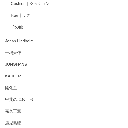
柴田慶信商店 大館曲げわっぱ 白木小判弁当箱（大）
Cushion｜クッション
2025/04/16
Rug｜ラグ
入金翌日にすぐ届きました！ 梱包も丁寧にして頂きメッセー
その他
ジもありがとうございました。 初めてのわっぱ弁当箱で大切
な物を開けるようにドキドキしながら開封しました。綺麗な
わっぱで感激です！ これから大切に使って風合いが変わるの
Jonas Lindholm
も楽しんで行きたいと思います。
十場天伸
この度はペンシルオンラインショップでのご購
JUNGHANS
入、そしてレビューまで誠にありがとうござい
ます。柴田慶信商店さんの曲げわっぱは、日々
KAHLER
の暮らしを豊かにするお品だと私たちも思って
おります。お手入れ方法がいろいろとございま
開化堂
すが、風合いとともにお楽しみ頂けますと幸い
です。今後ともどうぞよろしくお願いいたしま
甲斐のぶお工房
す。
嘉久正窯
鹿児島睦