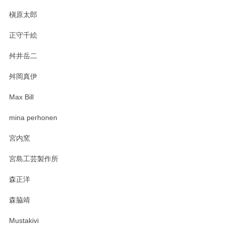
プと花器のレビューもありがとうございます。
今後ともよろしくお願いいたします。
槇原太郎
正守千絵
舛井岳二
柴田慶信商店 大館曲げわっぱ 白木小判弁当箱（大）
2025/03/30
舛岡真伊
Max Bill
zen to カレー皿 plate245 ホワイト
mina perhonen
2025/03/19
宮内窯
ステキなカレー皿早速使わせていただきました。 色々お手数
宮島工芸製作所
おかけしました。 ありがとうございます。
森正洋
この度はペンシルオンラインショップをご利用
森脇靖
頂き、レビューもありがとうございます。カレ
ー皿を気に入って頂けたようで安心しました。
Mustakivi
気になられるものがありましたら、またお気軽