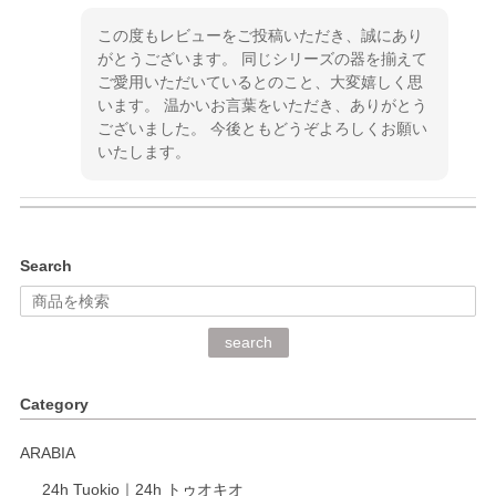
この度もレビューをご投稿いただき、誠にあり
がとうございます。 同じシリーズの器を揃えて
ご愛用いただいているとのこと、大変嬉しく思
います。 温かいお言葉をいただき、ありがとう
ございました。 今後ともどうぞよろしくお願い
いたします。
kata kata（カタカタ） 印判手小皿 ぶらさがり
Search
2026/06/15
深さや大きさがとてもちょうど良く、手に馴染み、洗いやす
search
く、他の柄も何枚かこちらで買い、毎食時に使用していま
す。ショップの方が大変丁寧で、1枚不良がありましたが快
Category
く交換して下さいました。
ARABIA
この度もレビューをご投稿いただき、誠にあり
24h Tuokio｜24h トゥオキオ
がとうございます。 同じシリーズの器を揃えて