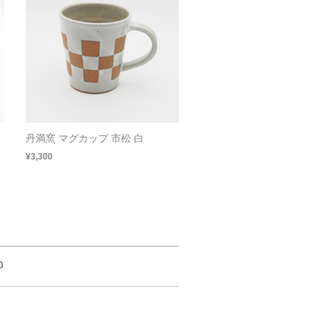
丹満窯 マグカップ 市松 白
¥3,300
0