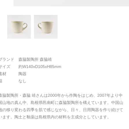
ブランド 森脇製陶所 森脇靖
サイズ 約W140xD105xH85mm
素材 陶器
箱 なし
森脇製陶所・森脇 靖さんは2000年から作陶をはじめ、2007年より中
国山地の真ん中、島根県邑南町に森脇製陶所を構えています。中国山
地の移り変わる四季を肌で感じながら、日々、日用陶器を作り続けて
います。陶土と釉薬は島根県内の材料を主成分としています。