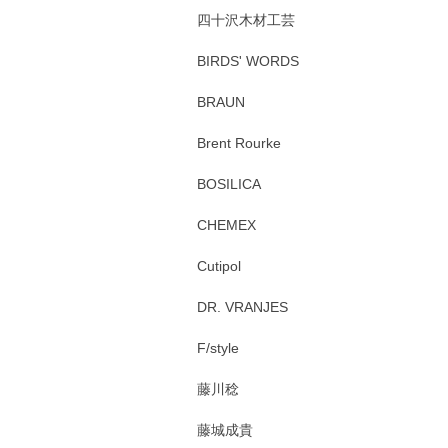
四十沢木材工芸
BIRDS' WORDS
BRAUN
Brent Rourke
BOSILICA
CHEMEX
Cutipol
DR. VRANJES
F/style
藤川稔
藤城成貴