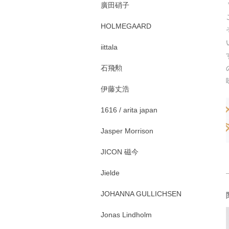
廣田硝子
HOLMEGAARD
iittala
石飛勲
伊藤丈浩
1616 / arita japan
Jasper Morrison
JICON 磁今
Jielde
JOHANNA GULLICHSEN
Jonas Lindholm