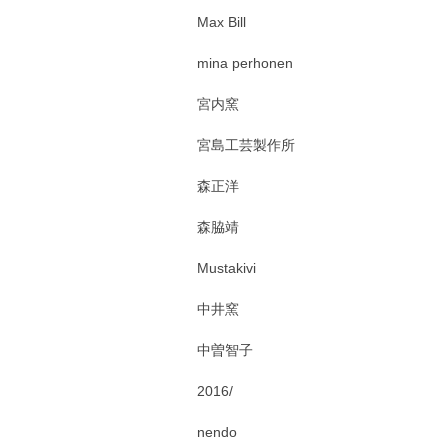
Max Bill
mina perhonen
宮内窯
宮島工芸製作所
森正洋
森脇靖
Mustakivi
中井窯
中曽智子
2016/
nendo