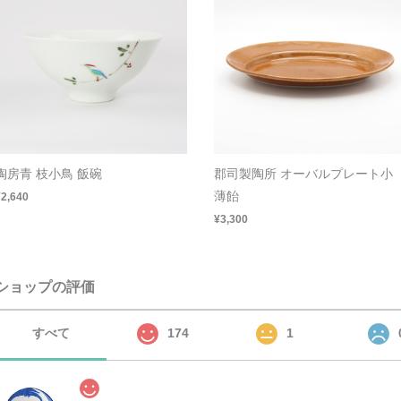
陶房青 枝小鳥 飯碗
郡司製陶所 オーバルプレート小
薄飴
¥2,640
¥3,300
ショップの評価
すべて
174
1