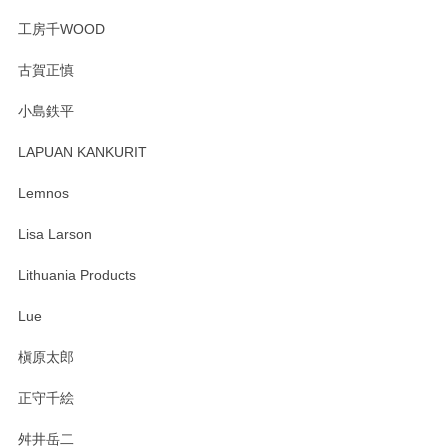
工房千WOOD
森脇靖 湯呑 若苗釉
古賀正慎
2025/04/07
小島鉄平
レビューが遅くなり申し訳ありません、 無事届いておりま
す。 素敵な湯呑みでとても気に入りました。 発送も早く、
LAPUAN KANKURIT
ありがとうございます。 メッセージもありがとうございまし
たm(_)m
Lemnos
Lisa Larson
この度は当店をご利用頂き誠にありがとうござ
います。無事に届いたようで安心いたしまし
Lithuania Products
た。ひとつひとつ個性がある素敵な湯呑ですよ
ね。気に入って頂けてうれしいです。マグカッ
Lue
プと花器のレビューもありがとうございます。
今後ともよろしくお願いいたします。
槇原太郎
正守千絵
舛井岳二
柴田慶信商店 大館曲げわっぱ 白木小判弁当箱（大）