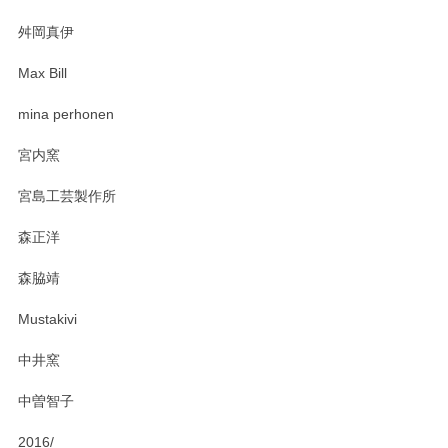
2025/03/30
舛岡真伊
Max Bill
zen to カレー皿 plate245 ホワイト
mina perhonen
2025/03/19
宮内窯
ステキなカレー皿早速使わせていただきました。 色々お手数
宮島工芸製作所
おかけしました。 ありがとうございます。
森正洋
この度はペンシルオンラインショップをご利用
森脇靖
頂き、レビューもありがとうございます。カレ
ー皿を気に入って頂けたようで安心しました。
Mustakivi
気になられるものがありましたら、またお気軽
にお問い合わせください。今後ともよろしくお
中井窯
願いいたします。
中曽智子
2016/