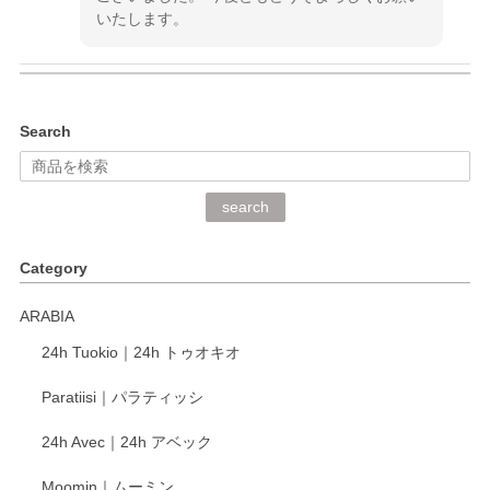
いたします。
kata kata（カタカタ） 印判手小皿 ぶらさがり
Search
2026/06/15
深さや大きさがとてもちょうど良く、手に馴染み、洗いやす
search
く、他の柄も何枚かこちらで買い、毎食時に使用していま
す。ショップの方が大変丁寧で、1枚不良がありましたが快
Category
く交換して下さいました。
ARABIA
この度もレビューをご投稿いただき、誠にあり
24h Tuokio｜24h トゥオキオ
がとうございます。 同じシリーズの器を揃えて
ご愛用いただいているとのこと、大変嬉しく思
Paratiisi｜パラティッシ
います。 温かいお言葉をいただき、ありがとう
ございました。 今後ともどうぞよろしくお願い
24h Avec｜24h アベック
いたします。
Moomin｜ムーミン