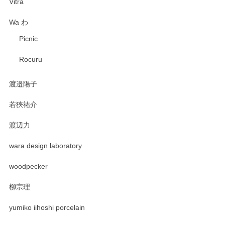
Vitra
Wa わ
Picnic
Rocuru
渡邉陽子
若狹祐介
渡辺力
wara design laboratory
woodpecker
柳宗理
yumiko iihoshi porcelain