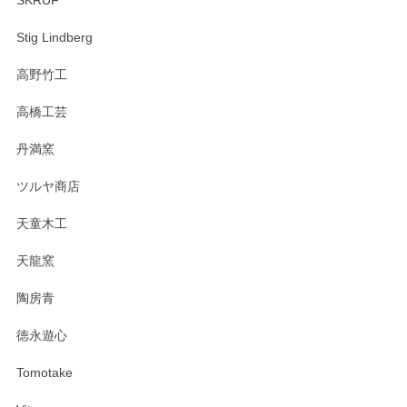
Stig Lindberg
高野竹工
高橋工芸
丹満窯
ツルヤ商店
天童木工
天龍窯
陶房青
徳永遊心
Tomotake