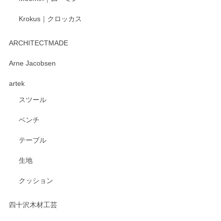
Krokus｜クロッカス
kata kata（カタカタ） 印判手小皿 たんぽぽ
2026/06/15
ARCHITECTMADE
深さや大きさがとてもちょうど良く、手に馴染み、洗いやす
Arne Jacobsen
く、他の柄も何枚かこちらで買い、毎食時に使用していま
artek
す。ショップの方が大変親切、丁寧で、また利用させて頂き
たいショップさんです。
スツール
ベンチ
この度はペンシルオンラインショップをご利用
いただき、誠にありがとうございます。 また、
テーブル
レビューをご投稿いただき、重ねてお礼申し上
げます。 深さや大きさ、使い心地を気に入って
生地
いただけたようで大変嬉しく思います。 毎食時
にご愛用いただいているとのこと、とても光栄
クッション
です。 温かいお言葉をいただき、ありがとうご
ざいます。 またのご利用を心よりお待ちしてお
ります。
四十沢木材工芸