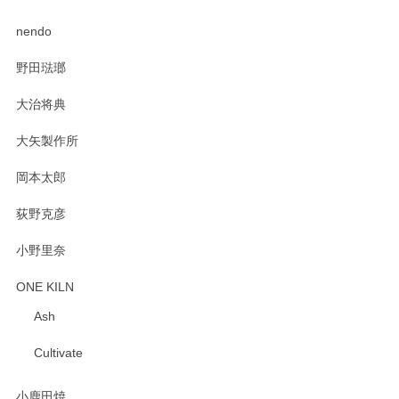
PASS THE BATON（パス ザ バトン） x mina perhonen（ミナ ペルホネン） ディーププレート（咲いている花にただ笑ふ）ミントグリーン
2025/02/12
nendo
野田琺瑯
大治将典
PASS THE BATON（パス ザ バトン） x mina perhonen（ミナ ペルホネン） プレート（咲いている花にただ笑ふ）ミントグリーン
2025/02/12
大矢製作所
岡本太郎
荻野克彦
小野里奈
ONE KILN
Ash
Cultivate
小鹿田焼