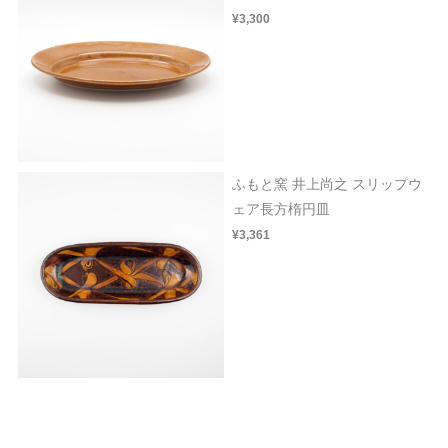
¥3,300
ふもと窯 井上尚之 スリップウ
ェア長方楕円皿
¥3,361