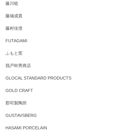
藤川稔
りました。お品もとても素敵でした。ありがとうございまし
た。
藤城成貴
この度はペンシルオンラインショップをご利用
藤村佳澄
頂き誠にありがとうございました。 そしてご丁
寧なレビューをありがとうございます。これか
FUTAGAMI
らもより良いご対応ができるよう努めてまいり
ます。またのご利用をお待ちしております。
ふもと窯
我戸幹男商店
GLOCAL STANDARD PRODUCTS
徳永遊心 みかんづくし 飯碗
2025/12/31
GOLD CRAFT
郡司製陶所
徳永遊心 みかんづくし マグカップ
GUSTAVSBERG
2025/12/31
HASAMI PORCELAIN