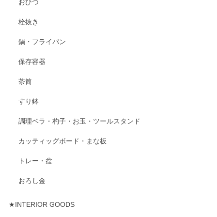
おひつ
栓抜き
鍋・フライパン
保存容器
茶筒
すり鉢
調理ベラ・杓子・お玉・ツールスタンド
カッティッグボード・まな板
トレー・盆
おろし金
★INTERIOR GOODS