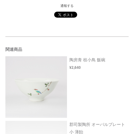
通報する
関連商品
陶房青 枝小鳥 飯碗
¥2,640
郡司製陶所 オーバルプレート
小 薄飴