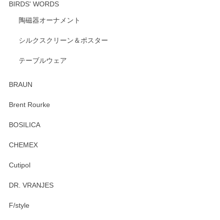
BIRDS' WORDS
陶磁器オーナメント
出西窯 カップ＆ソーサー 呉須
2026/04/24
シルクスクリーン＆ポスター
テーブルウェア
ありがとうございました。 出西窯のカップ&ソーサーを探し
ていたので、購入出来て良かったです♪
BRAUN
この度はペンシルオンラインショップをご利用
Brent Rourke
頂き誠にありがとうございます。 お探しのカッ
プ＆ソーサーをお届けでき嬉しく思います。 今
BOSILICA
後ともどうぞよろしくお願いいたします。
CHEMEX
Cutipol
Brent Rourke（ブレント ルーク） オーバルシェーカーボックス 4
DR. VRANJES
2026/01/15
F/style
注文から手元に届くまでとても早く、梱包もしっかりしてお