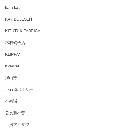
kata kata
この度はペンシルオンラインショップをご利用
頂き誠にありがとうございます。 そしてレビュ
KAY BOJESEN
ーも大変嬉しく思います。 今後ともどうぞよろ
しくお願いいたします。
KITUTUKIFABRICA
木村硝子店
KLIPPAN
森脇靖 マグカップ 若苗釉
2025/04/07
Kvadrat
淡いグリーンのカラーがとても可愛いです❤️ ありがとうござ
渓山窯
いましたm(_)m
小石原ポタリー
この度はペンシルオンラインショップをご利用
小泉誠
いただき誠にありがとうございました。森脇さ
んの作品はほっこりいたしますね。今後ともど
公長斎小菅
うぞよろしくお願いいたします。
工房アイザワ