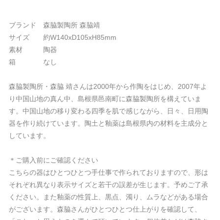
ブランド 森脇製陶所 森脇靖
サイズ 約W140xD105xH85mm
素材 陶器
箱 なし
森脇製陶所・森脇 靖さんは2000年から作陶をはじめ、2007年よ
り中国山地の真ん中、島根県邑南町に森脇製陶所を構えていま
す。中国山地の移り変わる四季を肌で感じながら、日々、日用陶
器を作り続けています。陶土と釉薬は島根県内の材料を主成分と
しています。
＊ご購入前にご確認ください
こちらの器はひとつひとつ手仕事で作られておりますので、形は
それぞれ異なり表示サイズと若干の誤差が生じます。予めご了承
ください。また釉薬の性質上、黒点、濁り、ムラなどがある場合
がございます。森脇さんがひとつひとつ仕上がりを確認して、