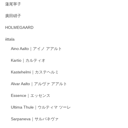
蓮尾寧子
徳永遊心 みかんづくし 口巻皿6寸
廣田硝子
2025/12/31
HOLMEGAARD
徳永遊心さんの作品が好きなので、購入できうれしいです。
これからも楽しみにしています。
iittala
Aino Aalto｜アイノ アアルト
レビューをありがとうございます。 そしてお喜
Kartio｜カルティオ
び頂き嬉しいです。 徳永遊心窯の器はこれから
もいろいろと入荷の予定です。 ペンシルインス
Kastehelmi｜カステヘルミ
タグラムにて入荷状況のご確認をして頂けます
と幸いです。 今後ともよろしくお願いいたしま
Alvar Aalto｜アルヴァ アアルト
す。
Essence｜エッセンス
Ultima Thule｜ウルティマ ツーレ
徳永遊心 色絵花繋ぎ 飯碗
2025/12/24
Sarpaneva｜サルパネヴァ