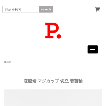
search
Toggle
navigati
Item
森脇靖 マグカップ 切立 若苗釉