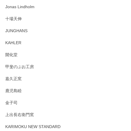
わっぱで感激です！ これから大切に使って風合いが変わるの
Jonas Lindholm
も楽しんで行きたいと思います。
十場天伸
この度はペンシルオンラインショップでのご購
JUNGHANS
入、そしてレビューまで誠にありがとうござい
ます。柴田慶信商店さんの曲げわっぱは、日々
KAHLER
の暮らしを豊かにするお品だと私たちも思って
おります。お手入れ方法がいろいろとございま
開化堂
すが、風合いとともにお楽しみ頂けますと幸い
です。今後ともどうぞよろしくお願いいたしま
甲斐のぶお工房
す。
嘉久正窯
鹿児島睦
Sghr（スガハラ） Mini Vase（ミニベース） 一輪挿し 三角錐 クリアー
金子司
2025/04/07
上出長右衛門窯
プレゼント用に購入したので、まだ中は見れていないのです
が、 しっかり梱包されていたので割れてはないと思います。
KARIMOKU NEW STANDARD