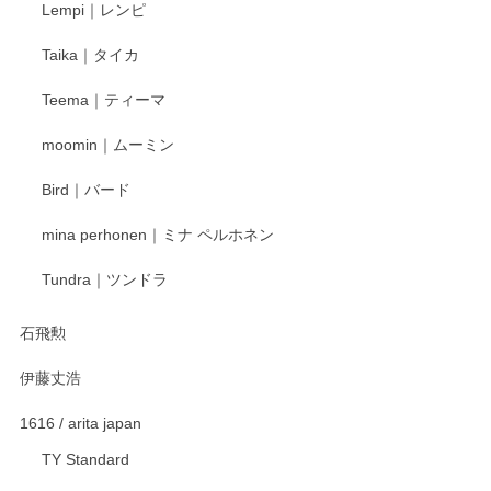
Lempi｜レンピ
丁寧に対応していただきました。ありがとうございます◎
Taika｜タイカ
この度はペンシルオンラインショップをご利用
Teema｜ティーマ
頂き誠にありがとうございました。 そしてご丁
寧なレビューをありがとうございます。これか
moomin｜ムーミン
らもより良いご対応ができるよう努めてまいり
ます。またのご利用をお待ちしております。
Bird｜バード
mina perhonen｜ミナ ペルホネン
宮島工芸製作所 返しヘラ 小
Tundra｜ツンドラ
2025/12/21
石飛勲
伊藤丈浩
渡邉陽子 マグカップ
2025/11/23
1616 / arita japan
TY Standard