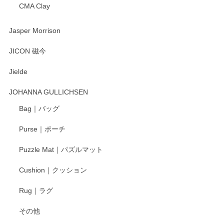
CMA Clay
渡邉陽子 マーメイドタマネギガール 飾蓋付花入
2025/08/20
Jasper Morrison
とても可愛らしい。
JICON 磁今
Jielde
この度はペンシルオンラインショップでのご購
入、そしてレビューまで誠にありがとうござい
JOHANNA GULLICHSEN
ます。気に入って頂けたようで嬉しく思いま
す。今後ともどうぞよろしくお願いいたしま
Bag｜バッグ
す。
Purse｜ポーチ
Puzzle Mat｜パズルマット
柴田慶信商店 大館曲げわっぱ 白木小判弁当箱（大）
Cushion｜クッション
2025/04/16
Rug｜ラグ
入金翌日にすぐ届きました！ 梱包も丁寧にして頂きメッセー
その他
ジもありがとうございました。 初めてのわっぱ弁当箱で大切
な物を開けるようにドキドキしながら開封しました。綺麗な