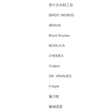
四十沢木材工芸
BIRDS' WORDS
BRAUN
Brent Rourke
BOSILICA
CHEMEX
Cutipol
DR. VRANJES
F/style
藤川稔
藤城成貴