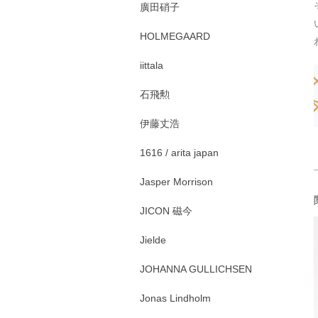
廣田硝子
HOLMEGAARD
iittala
石飛勲
伊藤丈浩
1616 / arita japan
Jasper Morrison
JICON 磁今
Jielde
JOHANNA GULLICHSEN
Jonas Lindholm