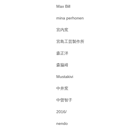
Max Bill
mina perhonen
宮内窯
宮島工芸製作所
森正洋
森脇靖
Mustakivi
中井窯
中曽智子
2016/
nendo