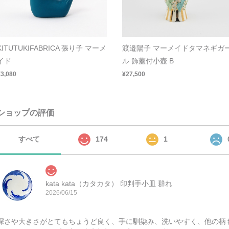
KITUTUKIFABRICA 張り子 マーメ
渡邉陽子 マーメイドタマネギガ
イド
ル 飾蓋付小壺 B
¥3,080
¥27,500
ショップの評価
すべて
174
1
kata kata（カタカタ） 印判手小皿 群れ
2026/06/15
深さや大きさがとてもちょうど良く、手に馴染み、洗いやすく、他の柄