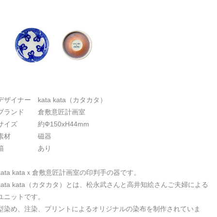
デザイナー kata kata（カタカタ）
ブランド 倉敷意匠計画室
サイズ 約Ф150xH44mm
素材 磁器
箱 あり
kata kataｘ倉敷意匠計画室の印判手の器です。
kata kata（カタカタ）とは、松永武さんと高井知絵さんご夫婦による
ユニットです。
型染め、注染、プリントによるオリジナルの染布を制作されていま