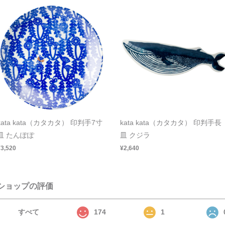
kata kata（カタカタ） 印判手7寸
kata kata（カタカタ） 印判手長
皿 たんぽぽ
皿 クジラ
¥3,520
¥2,640
ショップの評価
すべて
174
1