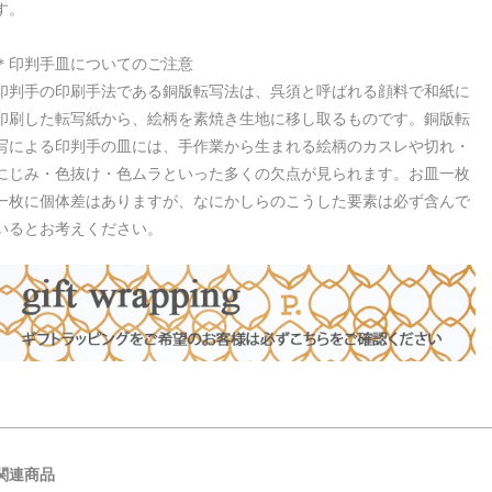
す。
＊印判手皿についてのご注意
印判手の印刷手法である銅版転写法は、呉須と呼ばれる顔料で和紙に
印刷した転写紙から、絵柄を素焼き生地に移し取るものです。銅版転
写による印判手の皿には、手作業から生まれる絵柄のカスレや切れ・
にじみ・色抜け・色ムラといった多くの欠点が見られます。お皿一枚
一枚に個体差はありますが、なにかしらのこうした要素は必ず含んで
いるとお考えください。
関連商品