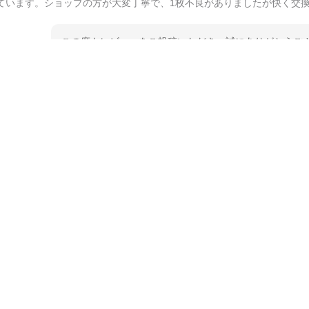
ています。ショップの方が大変丁寧で、1枚不良がありましたが快く交
この度もレビューをご投稿いただき、誠にありがとうござ
てご愛用いただいているとのこと、大変嬉しく思います。
とうございました。 今後ともどうぞよろしくお願いいた
kata kata（カタカタ） 印判手小皿 たんぽぽ
2026/06/15
深さや大きさがとてもちょうど良く、手に馴染み、洗いやすく、他の柄
ています。ショップの方が大変親切、丁寧で、また利用させて頂きたい
この度はペンシルオンラインショップをご利用いただき、
た、レビューをご投稿いただき、重ねてお礼申し上げます
入っていただけたようで大変嬉しく思います。 毎食時に
ても光栄です。 温かいお言葉をいただき、ありがとうご
待ちしております。