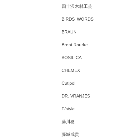
四十沢木材工芸
BIRDS' WORDS
BRAUN
Brent Rourke
BOSILICA
CHEMEX
Cutipol
DR. VRANJES
F/style
藤川稔
藤城成貴