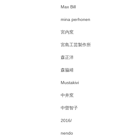
Max Bill
mina perhonen
宮内窯
宮島工芸製作所
森正洋
森脇靖
Mustakivi
中井窯
中曽智子
2016/
nendo