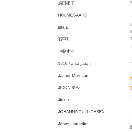
廣田硝子
HOLMEGAARD
iittala
石飛勲
伊藤丈浩
1616 / arita japan
Jasper Morrison
JICON 磁今
Jielde
JOHANNA GULLICHSEN
Jonas Lindholm