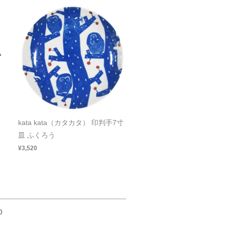
kata kata（カタカタ） 印判手7寸
皿 ふくろう
¥3,520
0