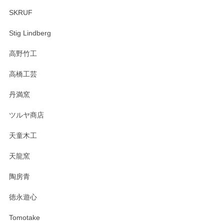
SKRUF
Stig Lindberg
高野竹工
高橋工芸
丹満窯
ツルヤ商店
天童木工
天龍窯
陶房青
徳永遊心
Tomotake