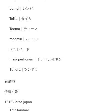
Lempi｜レンピ
丁寧に対応していただきました。ありがとうございます◎
Taika｜タイカ
この度はペンシルオンラインショップをご利用
Teema｜ティーマ
頂き誠にありがとうございました。 そしてご丁
寧なレビューをありがとうございます。これか
moomin｜ムーミン
らもより良いご対応ができるよう努めてまいり
ます。またのご利用をお待ちしております。
Bird｜バード
mina perhonen｜ミナ ペルホネン
宮島工芸製作所 返しヘラ 小
Tundra｜ツンドラ
2025/12/21
石飛勲
伊藤丈浩
渡邉陽子 マグカップ
2025/11/23
1616 / arita japan
TY Standard