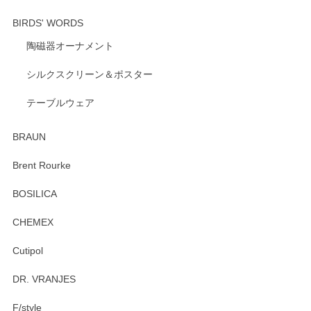
BIRDS' WORDS
陶磁器オーナメント
出西窯 カップ＆ソーサー 呉須
2026/04/24
シルクスクリーン＆ポスター
テーブルウェア
ありがとうございました。 出西窯のカップ&ソーサーを探し
ていたので、購入出来て良かったです♪
BRAUN
この度はペンシルオンラインショップをご利用
Brent Rourke
頂き誠にありがとうございます。 お探しのカッ
プ＆ソーサーをお届けでき嬉しく思います。 今
BOSILICA
後ともどうぞよろしくお願いいたします。
CHEMEX
Cutipol
Brent Rourke（ブレント ルーク） オーバルシェーカーボックス 4
DR. VRANJES
2026/01/15
F/style