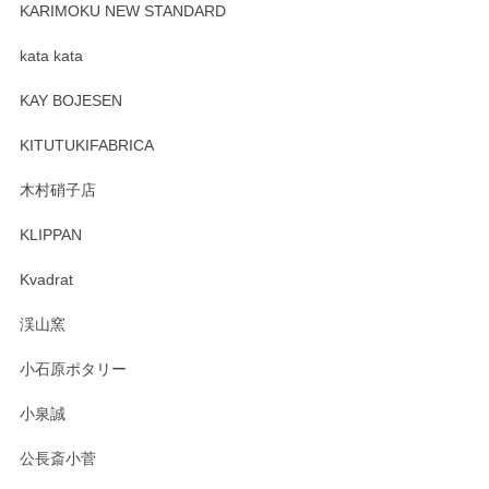
が、 しっかり梱包されていたので割れてはないと思います。
KARIMOKU NEW STANDARD
kata kata
この度はペンシルオンラインショップをご利用
頂き誠にありがとうございます。 そしてレビュ
KAY BOJESEN
ーも大変嬉しく思います。 今後ともどうぞよろ
しくお願いいたします。
KITUTUKIFABRICA
木村硝子店
KLIPPAN
森脇靖 マグカップ 若苗釉
2025/04/07
Kvadrat
淡いグリーンのカラーがとても可愛いです❤️ ありがとうござ
渓山窯
いましたm(_)m
小石原ポタリー
この度はペンシルオンラインショップをご利用
小泉誠
いただき誠にありがとうございました。森脇さ
んの作品はほっこりいたしますね。今後ともど
公長斎小菅
うぞよろしくお願いいたします。