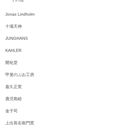
ジもありがとうございました。 初めてのわっぱ弁当箱で大切
な物を開けるようにドキドキしながら開封しました。綺麗な
わっぱで感激です！ これから大切に使って風合いが変わるの
Jonas Lindholm
も楽しんで行きたいと思います。
十場天伸
この度はペンシルオンラインショップでのご購
JUNGHANS
入、そしてレビューまで誠にありがとうござい
ます。柴田慶信商店さんの曲げわっぱは、日々
KAHLER
の暮らしを豊かにするお品だと私たちも思って
おります。お手入れ方法がいろいろとございま
開化堂
すが、風合いとともにお楽しみ頂けますと幸い
です。今後ともどうぞよろしくお願いいたしま
甲斐のぶお工房
す。
嘉久正窯
鹿児島睦
Sghr（スガハラ） Mini Vase（ミニベース） 一輪挿し 三角錐 クリアー
金子司
2025/04/07
上出長右衛門窯
プレゼント用に購入したので、まだ中は見れていないのです