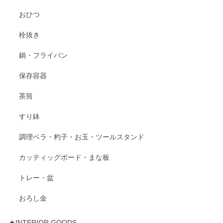
おひつ
栓抜き
鍋・フライパン
保存容器
茶筒
すり鉢
調理ベラ・杓子・お玉・ツールスタンド
カッティッグボード・まな板
トレー・盆
おろし金
★INTERIOR GOODS