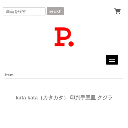
search
Toggle
navigati
Item
kata kata（カタカタ） 印判手豆皿 クジラ