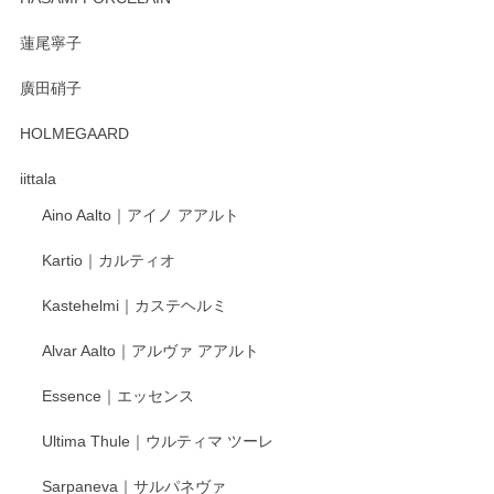
蓮尾寧子
徳永遊心 みかんづくし 口巻皿6寸
廣田硝子
2025/12/31
HOLMEGAARD
徳永遊心さんの作品が好きなので、購入できうれしいです。
これからも楽しみにしています。
iittala
Aino Aalto｜アイノ アアルト
レビューをありがとうございます。 そしてお喜
Kartio｜カルティオ
び頂き嬉しいです。 徳永遊心窯の器はこれから
もいろいろと入荷の予定です。 ペンシルインス
Kastehelmi｜カステヘルミ
タグラムにて入荷状況のご確認をして頂けます
と幸いです。 今後ともよろしくお願いいたしま
Alvar Aalto｜アルヴァ アアルト
す。
Essence｜エッセンス
Ultima Thule｜ウルティマ ツーレ
徳永遊心 色絵花繋ぎ 飯碗
2025/12/24
Sarpaneva｜サルパネヴァ