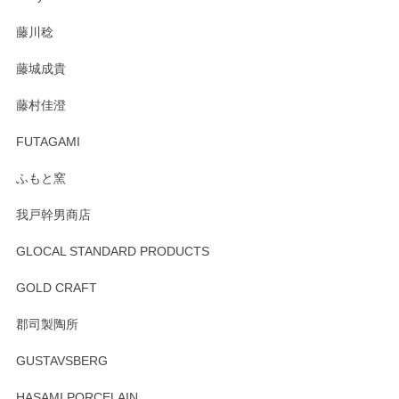
注文から手元に届くまでとても早く、梱包もしっかりしてお
藤川稔
りました。お品もとても素敵でした。ありがとうございまし
た。
藤城成貴
この度はペンシルオンラインショップをご利用
藤村佳澄
頂き誠にありがとうございました。 そしてご丁
寧なレビューをありがとうございます。これか
FUTAGAMI
らもより良いご対応ができるよう努めてまいり
ます。またのご利用をお待ちしております。
ふもと窯
我戸幹男商店
GLOCAL STANDARD PRODUCTS
徳永遊心 みかんづくし 飯碗
2025/12/31
GOLD CRAFT
郡司製陶所
徳永遊心 みかんづくし マグカップ
GUSTAVSBERG
2025/12/31
HASAMI PORCELAIN