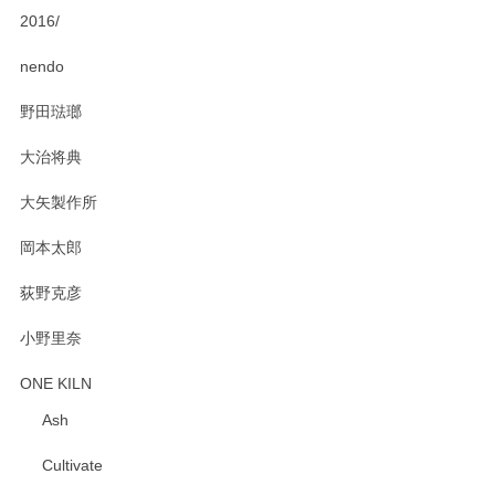
2016/
PASS THE BATON（パス ザ バトン） x mina perhonen（ミナ ペルホネン） ディーププレート（咲いている花にただ笑ふ）ミントグリーン
2025/02/12
nendo
野田琺瑯
大治将典
PASS THE BATON（パス ザ バトン） x mina perhonen（ミナ ペルホネン） プレート（咲いている花にただ笑ふ）ミントグリーン
2025/02/12
大矢製作所
岡本太郎
荻野克彦
小野里奈
ONE KILN
Ash
Cultivate