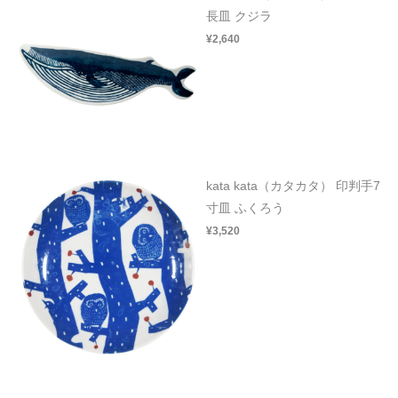
長皿 クジラ
¥2,640
kata kata（カタカタ） 印判手7
寸皿 ふくろう
¥3,520