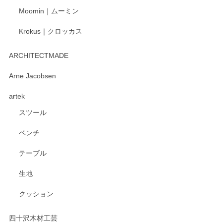
Moomin｜ムーミン
Krokus｜クロッカス
kata kata（カタカタ） 印判手小皿 たんぽぽ
2026/06/15
ARCHITECTMADE
深さや大きさがとてもちょうど良く、手に馴染み、洗いやす
Arne Jacobsen
く、他の柄も何枚かこちらで買い、毎食時に使用していま
artek
す。ショップの方が大変親切、丁寧で、また利用させて頂き
たいショップさんです。
スツール
ベンチ
この度はペンシルオンラインショップをご利用
いただき、誠にありがとうございます。 また、
テーブル
レビューをご投稿いただき、重ねてお礼申し上
げます。 深さや大きさ、使い心地を気に入って
生地
いただけたようで大変嬉しく思います。 毎食時
にご愛用いただいているとのこと、とても光栄
クッション
です。 温かいお言葉をいただき、ありがとうご
ざいます。 またのご利用を心よりお待ちしてお
ります。
四十沢木材工芸