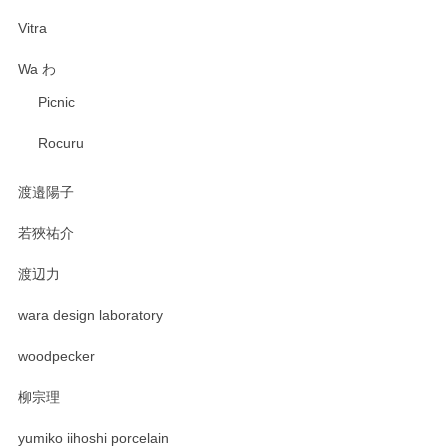
Vitra
Wa わ
Picnic
Rocuru
渡邉陽子
若狹祐介
渡辺力
wara design laboratory
woodpecker
柳宗理
yumiko iihoshi porcelain