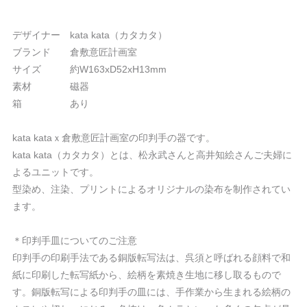
デザイナー kata kata（カタカタ）
ブランド 倉敷意匠計画室
サイズ 約W163xD52xH13mm
素材 磁器
箱 あり
kata kataｘ倉敷意匠計画室の印判手の器です。
kata kata（カタカタ）とは、松永武さんと高井知絵さんご夫婦に
よるユニットです。
型染め、注染、プリントによるオリジナルの染布を制作されてい
ます。
＊印判手皿についてのご注意
印判手の印刷手法である銅版転写法は、呉須と呼ばれる顔料で和
紙に印刷した転写紙から、絵柄を素焼き生地に移し取るもので
す。銅版転写による印判手の皿には、手作業から生まれる絵柄の