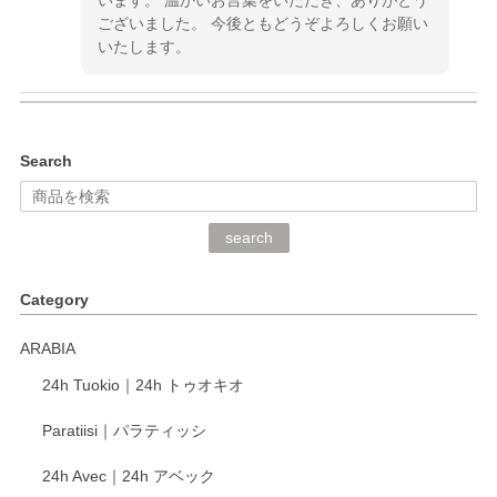
ございました。 今後ともどうぞよろしくお願い
いたします。
kata kata（カタカタ） 印判手小皿 ぶらさがり
Search
2026/06/15
深さや大きさがとてもちょうど良く、手に馴染み、洗いやす
search
く、他の柄も何枚かこちらで買い、毎食時に使用していま
す。ショップの方が大変丁寧で、1枚不良がありましたが快
Category
く交換して下さいました。
ARABIA
この度もレビューをご投稿いただき、誠にあり
24h Tuokio｜24h トゥオキオ
がとうございます。 同じシリーズの器を揃えて
ご愛用いただいているとのこと、大変嬉しく思
Paratiisi｜パラティッシ
います。 温かいお言葉をいただき、ありがとう
ございました。 今後ともどうぞよろしくお願い
24h Avec｜24h アベック
いたします。