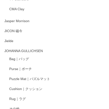
CMA Clay
渡邉陽子 マーメイドタマネギガール 飾蓋付花入
2025/08/20
Jasper Morrison
とても可愛らしい。
JICON 磁今
Jielde
この度はペンシルオンラインショップでのご購
入、そしてレビューまで誠にありがとうござい
JOHANNA GULLICHSEN
ます。気に入って頂けたようで嬉しく思いま
す。今後ともどうぞよろしくお願いいたしま
Bag｜バッグ
す。
Purse｜ポーチ
Puzzle Mat｜パズルマット
柴田慶信商店 大館曲げわっぱ 白木小判弁当箱（大）
Cushion｜クッション
2025/04/16
Rug｜ラグ
入金翌日にすぐ届きました！ 梱包も丁寧にして頂きメッセー
その他