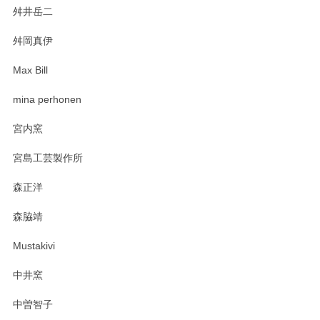
舛井岳二
柴田慶信商店 大館曲げわっぱ 白木小判弁当箱（大）
2025/03/30
舛岡真伊
Max Bill
zen to カレー皿 plate245 ホワイト
mina perhonen
2025/03/19
宮内窯
ステキなカレー皿早速使わせていただきました。 色々お手数
宮島工芸製作所
おかけしました。 ありがとうございます。
森正洋
この度はペンシルオンラインショップをご利用
森脇靖
頂き、レビューもありがとうございます。カレ
ー皿を気に入って頂けたようで安心しました。
Mustakivi
気になられるものがありましたら、またお気軽
にお問い合わせください。今後ともよろしくお
中井窯
願いいたします。
中曽智子