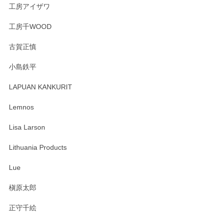
工房アイザワ
工房千WOOD
森脇靖 湯呑 若苗釉
古賀正慎
2025/04/07
小島鉄平
レビューが遅くなり申し訳ありません、 無事届いておりま
す。 素敵な湯呑みでとても気に入りました。 発送も早く、
LAPUAN KANKURIT
ありがとうございます。 メッセージもありがとうございまし
たm(_)m
Lemnos
Lisa Larson
この度は当店をご利用頂き誠にありがとうござ
います。無事に届いたようで安心いたしまし
Lithuania Products
た。ひとつひとつ個性がある素敵な湯呑ですよ
ね。気に入って頂けてうれしいです。マグカッ
Lue
プと花器のレビューもありがとうございます。
今後ともよろしくお願いいたします。
槇原太郎
正守千絵