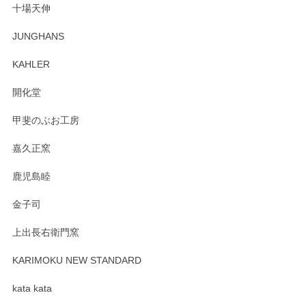
十場天伸
この度はペンシルオンラインショップでのご購
JUNGHANS
入、そしてレビューまで誠にありがとうござい
ます。柴田慶信商店さんの曲げわっぱは、日々
KAHLER
の暮らしを豊かにするお品だと私たちも思って
おります。お手入れ方法がいろいろとございま
開化堂
すが、風合いとともにお楽しみ頂けますと幸い
です。今後ともどうぞよろしくお願いいたしま
甲斐のぶお工房
す。
嘉久正窯
鹿児島睦
Sghr（スガハラ） Mini Vase（ミニベース） 一輪挿し 三角錐 クリアー
金子司
2025/04/07
上出長右衛門窯
プレゼント用に購入したので、まだ中は見れていないのです
が、 しっかり梱包されていたので割れてはないと思います。
KARIMOKU NEW STANDARD
kata kata
この度はペンシルオンラインショップをご利用