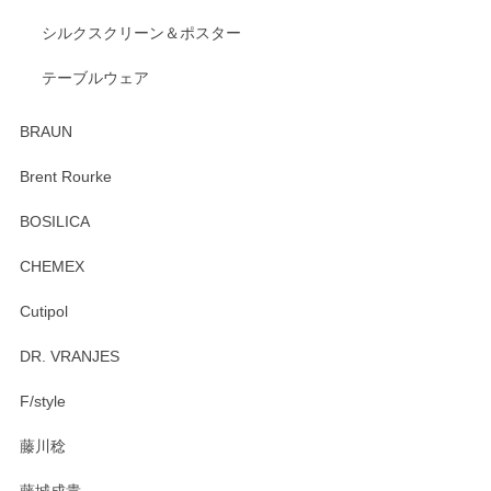
出西窯 カップ＆ソーサー 呉須
2026/04/24
シルクスクリーン＆ポスター
テーブルウェア
ありがとうございました。 出西窯のカップ&ソーサーを探し
ていたので、購入出来て良かったです♪
BRAUN
この度はペンシルオンラインショップをご利用
Brent Rourke
頂き誠にありがとうございます。 お探しのカッ
プ＆ソーサーをお届けでき嬉しく思います。 今
BOSILICA
後ともどうぞよろしくお願いいたします。
CHEMEX
Cutipol
Brent Rourke（ブレント ルーク） オーバルシェーカーボックス 4
DR. VRANJES
2026/01/15
F/style
注文から手元に届くまでとても早く、梱包もしっかりしてお
藤川稔
りました。お品もとても素敵でした。ありがとうございまし
た。