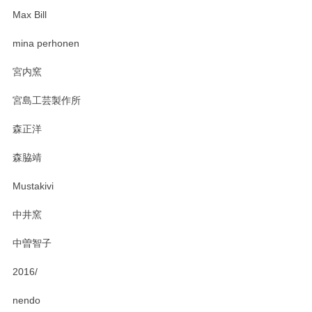
Max Bill
zen to カレー皿 plate245 ホワイト
mina perhonen
2025/03/19
宮内窯
ステキなカレー皿早速使わせていただきました。 色々お手数
宮島工芸製作所
おかけしました。 ありがとうございます。
森正洋
この度はペンシルオンラインショップをご利用
森脇靖
頂き、レビューもありがとうございます。カレ
ー皿を気に入って頂けたようで安心しました。
Mustakivi
気になられるものがありましたら、またお気軽
にお問い合わせください。今後ともよろしくお
中井窯
願いいたします。
中曽智子
2016/
PASS THE BATON（パス ザ バトン） x mina perhonen（ミナ ペルホネン） ディーププレート（咲いている花にただ笑ふ）ミントグリーン
2025/02/12
nendo