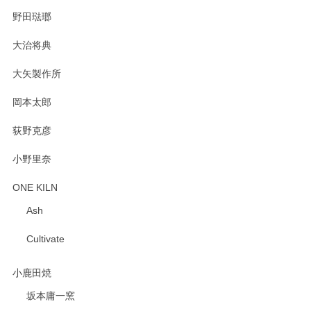
野田琺瑯
大治将典
PASS THE BATON（パス ザ バトン） x mina perhonen（ミナ ペルホネン） プレート（咲いている花にただ笑ふ）ミントグリーン
2025/02/12
大矢製作所
岡本太郎
荻野克彦
小野里奈
ONE KILN
Ash
Cultivate
小鹿田焼
坂本庸一窯