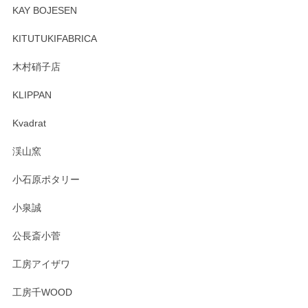
頂き誠にありがとうございます。 そしてレビュ
KAY BOJESEN
ーも大変嬉しく思います。 今後ともどうぞよろ
しくお願いいたします。
KITUTUKIFABRICA
木村硝子店
KLIPPAN
森脇靖 マグカップ 若苗釉
2025/04/07
Kvadrat
淡いグリーンのカラーがとても可愛いです❤️ ありがとうござ
渓山窯
いましたm(_)m
小石原ポタリー
この度はペンシルオンラインショップをご利用
小泉誠
いただき誠にありがとうございました。森脇さ
んの作品はほっこりいたしますね。今後ともど
公長斎小菅
うぞよろしくお願いいたします。
工房アイザワ
工房千WOOD