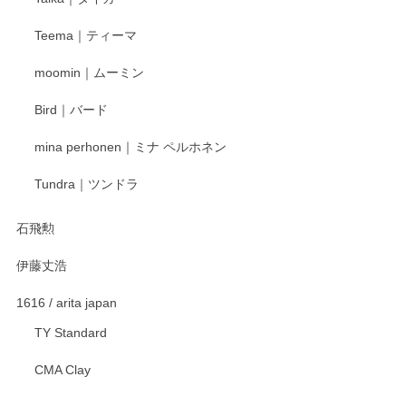
この度はペンシルオンラインショップをご利用
Teema｜ティーマ
頂き誠にありがとうございました。 そしてご丁
寧なレビューをありがとうございます。これか
moomin｜ムーミン
らもより良いご対応ができるよう努めてまいり
ます。またのご利用をお待ちしております。
Bird｜バード
mina perhonen｜ミナ ペルホネン
宮島工芸製作所 返しヘラ 小
Tundra｜ツンドラ
2025/12/21
石飛勲
伊藤丈浩
渡邉陽子 マグカップ
2025/11/23
1616 / arita japan
TY Standard
CMA Clay
渡邉陽子 マーメイドタマネギガール 飾蓋付花入
2025/08/20