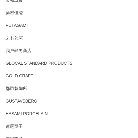
藤城成貴
この度はペンシルオンラインショップをご利用
藤村佳澄
頂き誠にありがとうございました。 そしてご丁
寧なレビューをありがとうございます。これか
FUTAGAMI
らもより良いご対応ができるよう努めてまいり
ます。またのご利用をお待ちしております。
ふもと窯
我戸幹男商店
GLOCAL STANDARD PRODUCTS
徳永遊心 みかんづくし 飯碗
2025/12/31
GOLD CRAFT
郡司製陶所
徳永遊心 みかんづくし マグカップ
GUSTAVSBERG
2025/12/31
HASAMI PORCELAIN
蓮尾寧子
徳永遊心 みかんづくし 口巻皿6寸