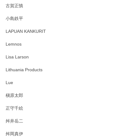
森脇靖 湯呑 若苗釉
古賀正慎
2025/04/07
小島鉄平
レビューが遅くなり申し訳ありません、 無事届いておりま
す。 素敵な湯呑みでとても気に入りました。 発送も早く、
LAPUAN KANKURIT
ありがとうございます。 メッセージもありがとうございまし
たm(_)m
Lemnos
Lisa Larson
この度は当店をご利用頂き誠にありがとうござ
います。無事に届いたようで安心いたしまし
Lithuania Products
た。ひとつひとつ個性がある素敵な湯呑ですよ
ね。気に入って頂けてうれしいです。マグカッ
Lue
プと花器のレビューもありがとうございます。
今後ともよろしくお願いいたします。
槇原太郎
正守千絵
舛井岳二
柴田慶信商店 大館曲げわっぱ 白木小判弁当箱（大）
2025/03/30
舛岡真伊