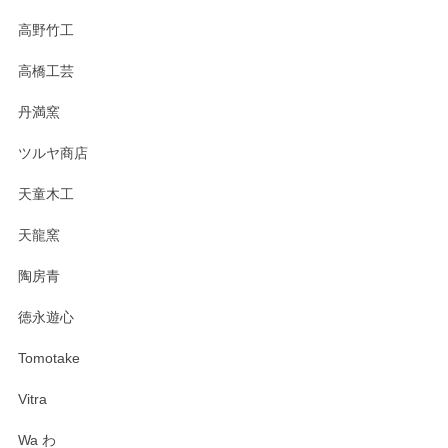
高野竹工
高橋工芸
丹満窯
ツルヤ商店
天童木工
天龍窯
陶房青
徳永遊心
Tomotake
Vitra
Wa わ