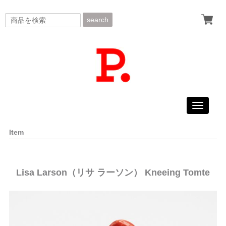
search
Toggle
navigati
Item
Lisa Larson（リサ ラーソン） Kneeing Tomte