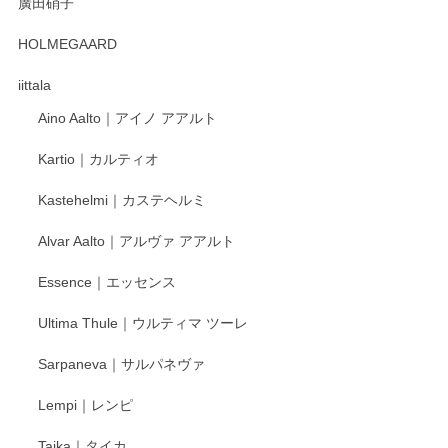
廣田硝子
2025/12/31
HOLMEGAARD
徳永遊心さんの作品が好きなので、購入できうれしいです。
これからも楽しみにしています。
iittala
Aino Aalto｜アイノ アアルト
レビューをありがとうございます。 そしてお喜
Kartio｜カルティオ
び頂き嬉しいです。 徳永遊心窯の器はこれから
もいろいろと入荷の予定です。 ペンシルインス
Kastehelmi｜カステヘルミ
タグラムにて入荷状況のご確認をして頂けます
と幸いです。 今後ともよろしくお願いいたしま
Alvar Aalto｜アルヴァ アアルト
す。
Essence｜エッセンス
Ultima Thule｜ウルティマ ツーレ
徳永遊心 色絵花繋ぎ 飯碗
2025/12/24
Sarpaneva｜サルパネヴァ
Lempi｜レンピ
丁寧に対応していただきました。ありがとうございます◎
Taika｜タイカ