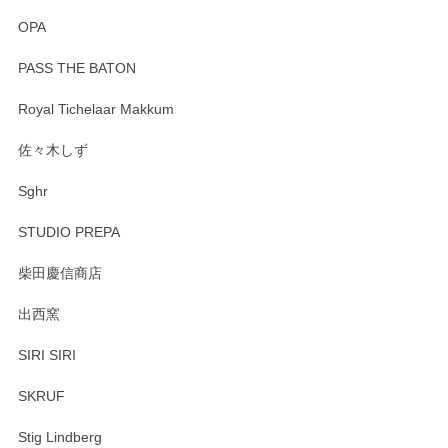
OPA
PASS THE BATON
Royal Tichelaar Makkum
佐々木しず
Sghr
STUDIO PREPA
柴田慶信商店
出西窯
SIRI SIRI
SKRUF
Stig Lindberg