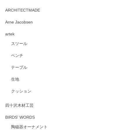
kata kata（カタカタ） 印判手小皿 たんぽぽ
2026/06/15
ARCHITECTMADE
深さや大きさがとてもちょうど良く、手に馴染み、洗いやす
Arne Jacobsen
く、他の柄も何枚かこちらで買い、毎食時に使用していま
artek
す。ショップの方が大変親切、丁寧で、また利用させて頂き
たいショップさんです。
スツール
ベンチ
この度はペンシルオンラインショップをご利用
いただき、誠にありがとうございます。 また、
テーブル
レビューをご投稿いただき、重ねてお礼申し上
げます。 深さや大きさ、使い心地を気に入って
生地
いただけたようで大変嬉しく思います。 毎食時
にご愛用いただいているとのこと、とても光栄
クッション
です。 温かいお言葉をいただき、ありがとうご
ざいます。 またのご利用を心よりお待ちしてお
ります。
四十沢木材工芸
BIRDS' WORDS
陶磁器オーナメント