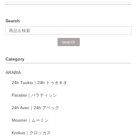
kata kata（カタカタ） 印判手小皿 ぶらさがり
Search
2026/06/15
深さや大きさがとてもちょうど良く、手に馴染み、洗いやす
search
く、他の柄も何枚かこちらで買い、毎食時に使用していま
す。ショップの方が大変丁寧で、1枚不良がありましたが快
Category
く交換して下さいました。
ARABIA
この度もレビューをご投稿いただき、誠にあり
24h Tuokio｜24h トゥオキオ
がとうございます。 同じシリーズの器を揃えて
ご愛用いただいているとのこと、大変嬉しく思
Paratiisi｜パラティッシ
います。 温かいお言葉をいただき、ありがとう
ございました。 今後ともどうぞよろしくお願い
24h Avec｜24h アベック
いたします。
Moomin｜ムーミン
Krokus｜クロッカス