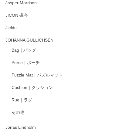
Jasper Morrison
とても可愛らしい。
JICON 磁今
Jielde
この度はペンシルオンラインショップでのご購
入、そしてレビューまで誠にありがとうござい
JOHANNA GULLICHSEN
ます。気に入って頂けたようで嬉しく思いま
す。今後ともどうぞよろしくお願いいたしま
Bag｜バッグ
す。
Purse｜ポーチ
Puzzle Mat｜パズルマット
柴田慶信商店 大館曲げわっぱ 白木小判弁当箱（大）
Cushion｜クッション
2025/04/16
Rug｜ラグ
入金翌日にすぐ届きました！ 梱包も丁寧にして頂きメッセー
その他
ジもありがとうございました。 初めてのわっぱ弁当箱で大切
な物を開けるようにドキドキしながら開封しました。綺麗な
わっぱで感激です！ これから大切に使って風合いが変わるの
Jonas Lindholm
も楽しんで行きたいと思います。