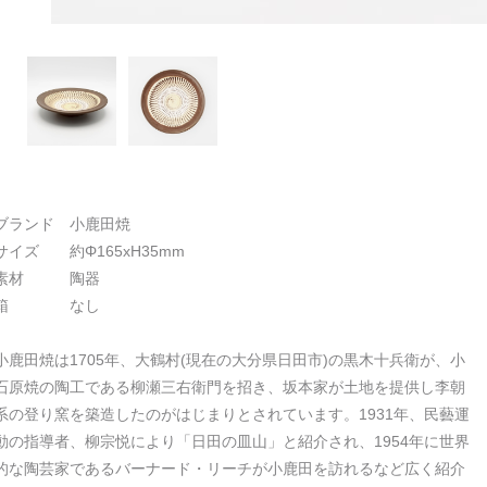
ブランド 小鹿田焼
サイズ 約Φ165xH35mm
素材 陶器
箱 なし
小鹿田焼は1705年、大鶴村(現在の大分県日田市)の黒木十兵衛が、小
石原焼の陶工である柳瀬三右衛門を招き、坂本家が土地を提供し李朝
系の登り窯を築造したのがはじまりとされています。1931年、民藝運
動の指導者、柳宗悦により「日田の皿山」と紹介され、1954年に世界
的な陶芸家であるバーナード・リーチが小鹿田を訪れるなど広く紹介