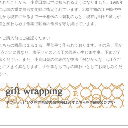
されたことから、小鹿田焼は世に知られるようになりました。1995年
には国の重要無形文化財に指定されています。300年前の江戸時代中
期から現在に至るまで一子相伝の世襲制のもと、現在は9軒の窯元が
昔と変わらぬ手作業で独自の作風を守り続けています。
＊ご購入前にご確認ください
こちらの商品は１点１点、手仕事で作られております。その為、形が
1点ごとに異なり、表示サイズと若干の誤差が生じます事、予めご了
承ください。また、小鹿田焼の代表的な技法「飛びかんな」は1点ご
とに大きく異なります。手仕事ならではの味わいとしてお楽しみくだ
さい。