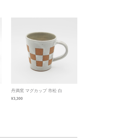
丹満窯 マグカップ 市松 白
¥3,300