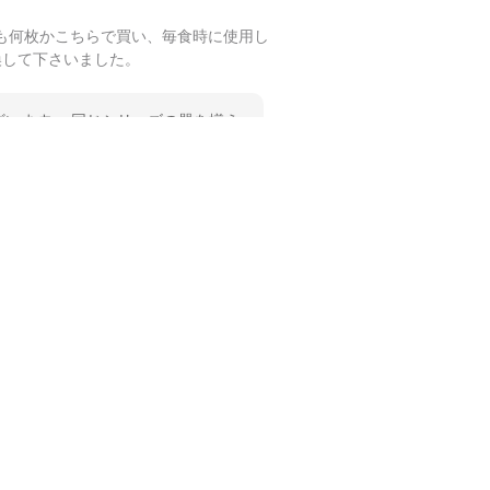
も何枚かこちらで買い、毎食時に使用し
換して下さいました。
います。 同じシリーズの器を揃え
 温かいお言葉をいただき、ありが
します。
も何枚かこちらで買い、毎食時に使用し
ショップさんです。
誠にありがとうございます。 ま
。 深さや大きさ、使い心地を気に
ご愛用いただいているとのこと、と