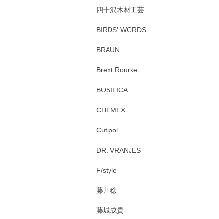
四十沢木材工芸
BIRDS' WORDS
BRAUN
Brent Rourke
BOSILICA
CHEMEX
Cutipol
DR. VRANJES
F/style
藤川稔
藤城成貴