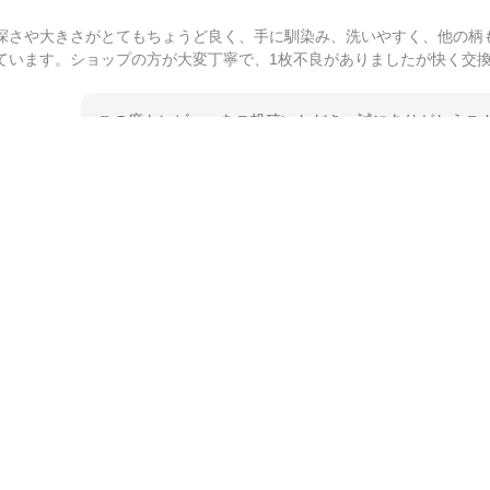
深さや大きさがとてもちょうど良く、手に馴染み、洗いやすく、他の柄
ています。ショップの方が大変丁寧で、1枚不良がありましたが快く交
この度もレビューをご投稿いただき、誠にありがとうござ
てご愛用いただいているとのこと、大変嬉しく思います。
とうございました。 今後ともどうぞよろしくお願いいた
kata kata（カタカタ） 印判手小皿 たんぽぽ
2026/06/15
深さや大きさがとてもちょうど良く、手に馴染み、洗いやすく、他の柄
ています。ショップの方が大変親切、丁寧で、また利用させて頂きたい
この度はペンシルオンラインショップをご利用いただき、
た、レビューをご投稿いただき、重ねてお礼申し上げます
入っていただけたようで大変嬉しく思います。 毎食時に