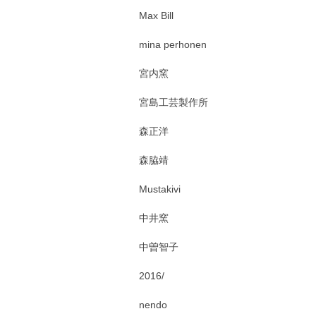
Max Bill
mina perhonen
宮内窯
宮島工芸製作所
森正洋
森脇靖
Mustakivi
中井窯
中曽智子
2016/
nendo