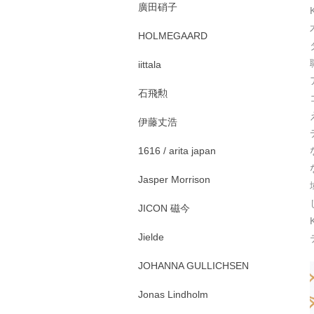
廣田硝子
HOLMEGAARD
iittala
石飛勲
伊藤丈浩
1616 / arita japan
Jasper Morrison
JICON 磁今
Jielde
JOHANNA GULLICHSEN
Jonas Lindholm