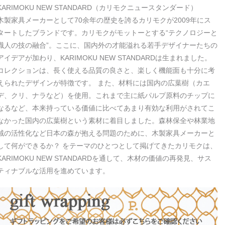
KARIMOKU NEW STANDARD（カリモクニュースタンダード）
木製家具メーカーとして70余年の歴史を誇るカリモクが2009年にス
タートしたブランドです。カリモクがモットーとする“テクノロジーと
職人の技の融合”。ここに、国内外の才能溢れる若手デザイナーたちの
アイデアが加わり、KARIMOKU NEW STANDARDは生まれました。
コレクションは、長く使える品質の良さと、楽しく機能面も十分に考
えられたデザインが特徴です。 また、材料には国内の広葉樹（カエ
デ、クリ、ナラなど）を使用。これまで主に紙パルプ原料のチップに
なるなど、本来持っている価値に比べてあまり有効な利用がされてこ
なかった国内の広葉樹という素材に着目しました。森林保全や林業地
域の活性化など日本の森が抱える問題のために、木製家具メーカーと
して何ができるか？ をテーマのひとつとして掲げてきたカリモクは、
KARIMOKU NEW STANDARDを通して、木材の価値の再発見、サス
ティナブルな活用を進めています。