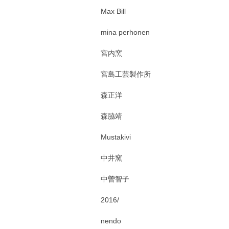
Max Bill
mina perhonen
宮内窯
宮島工芸製作所
森正洋
森脇靖
Mustakivi
中井窯
中曽智子
2016/
nendo