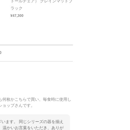
トールチェア） グレインマットブ
ラック
¥47,300
0
も何枚かこちらで買い、毎食時に使用し
ショップさんです。
います。 同じシリーズの器を揃え
 温かいお言葉をいただき、ありが