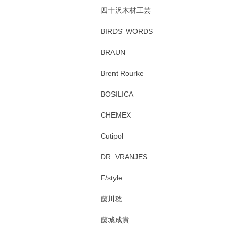
四十沢木材工芸
BIRDS' WORDS
BRAUN
Brent Rourke
BOSILICA
CHEMEX
Cutipol
DR. VRANJES
F/style
藤川稔
藤城成貴