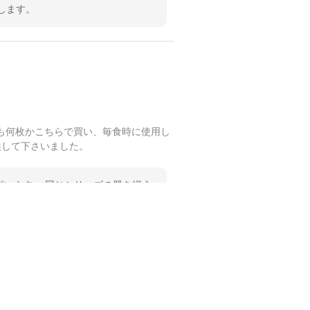
します。
も何枚かこちらで買い、毎食時に使用し
換して下さいました。
います。 同じシリーズの器を揃え
 温かいお言葉をいただき、ありが
します。