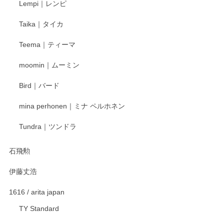
Lempi｜レンピ
丁寧に対応していただきました。ありがとうございます◎
Taika｜タイカ
この度はペンシルオンラインショップをご利用
Teema｜ティーマ
頂き誠にありがとうございました。 そしてご丁
寧なレビューをありがとうございます。これか
moomin｜ムーミン
らもより良いご対応ができるよう努めてまいり
ます。またのご利用をお待ちしております。
Bird｜バード
mina perhonen｜ミナ ペルホネン
宮島工芸製作所 返しヘラ 小
Tundra｜ツンドラ
2025/12/21
石飛勲
伊藤丈浩
渡邉陽子 マグカップ
2025/11/23
1616 / arita japan
TY Standard