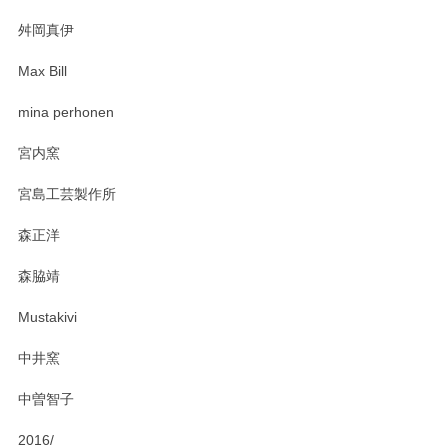
2025/03/30
舛岡真伊
Max Bill
zen to カレー皿 plate245 ホワイト
mina perhonen
2025/03/19
宮内窯
ステキなカレー皿早速使わせていただきました。 色々お手数
宮島工芸製作所
おかけしました。 ありがとうございます。
森正洋
この度はペンシルオンラインショップをご利用
森脇靖
頂き、レビューもありがとうございます。カレ
ー皿を気に入って頂けたようで安心しました。
Mustakivi
気になられるものがありましたら、またお気軽
にお問い合わせください。今後ともよろしくお
中井窯
願いいたします。
中曽智子
2016/