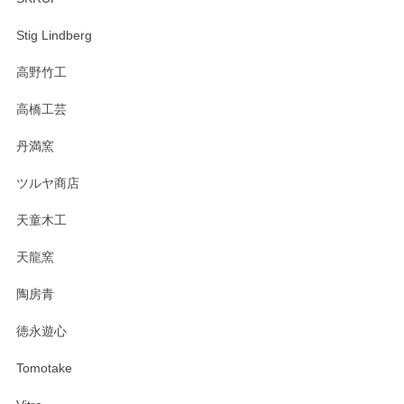
Stig Lindberg
高野竹工
高橋工芸
丹満窯
ツルヤ商店
天童木工
天龍窯
陶房青
徳永遊心
Tomotake