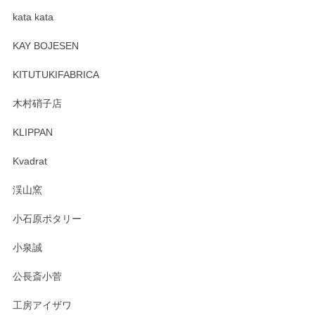
kata kata
この度はペンシルオンラインショップをご利用
頂き誠にありがとうございます。 そしてレビュ
KAY BOJESEN
ーも大変嬉しく思います。 今後ともどうぞよろ
しくお願いいたします。
KITUTUKIFABRICA
木村硝子店
KLIPPAN
森脇靖 マグカップ 若苗釉
2025/04/07
Kvadrat
淡いグリーンのカラーがとても可愛いです❤️ ありがとうござ
渓山窯
いましたm(_)m
小石原ポタリー
この度はペンシルオンラインショップをご利用
小泉誠
いただき誠にありがとうございました。森脇さ
んの作品はほっこりいたしますね。今後ともど
公長斎小菅
うぞよろしくお願いいたします。
工房アイザワ