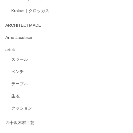
Krokus｜クロッカス
kata kata（カタカタ） 印判手小皿 たんぽぽ
2026/06/15
ARCHITECTMADE
深さや大きさがとてもちょうど良く、手に馴染み、洗いやす
Arne Jacobsen
く、他の柄も何枚かこちらで買い、毎食時に使用していま
artek
す。ショップの方が大変親切、丁寧で、また利用させて頂き
たいショップさんです。
スツール
ベンチ
この度はペンシルオンラインショップをご利用
いただき、誠にありがとうございます。 また、
テーブル
レビューをご投稿いただき、重ねてお礼申し上
げます。 深さや大きさ、使い心地を気に入って
生地
いただけたようで大変嬉しく思います。 毎食時
にご愛用いただいているとのこと、とても光栄
クッション
です。 温かいお言葉をいただき、ありがとうご
ざいます。 またのご利用を心よりお待ちしてお
ります。
四十沢木材工芸