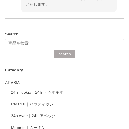
いたします。
kata kata（カタカタ） 印判手小皿 ぶらさがり
Search
2026/06/15
深さや大きさがとてもちょうど良く、手に馴染み、洗いやす
search
く、他の柄も何枚かこちらで買い、毎食時に使用していま
す。ショップの方が大変丁寧で、1枚不良がありましたが快
Category
く交換して下さいました。
ARABIA
この度もレビューをご投稿いただき、誠にあり
24h Tuokio｜24h トゥオキオ
がとうございます。 同じシリーズの器を揃えて
ご愛用いただいているとのこと、大変嬉しく思
Paratiisi｜パラティッシ
います。 温かいお言葉をいただき、ありがとう
ございました。 今後ともどうぞよろしくお願い
24h Avec｜24h アベック
いたします。
Moomin｜ムーミン