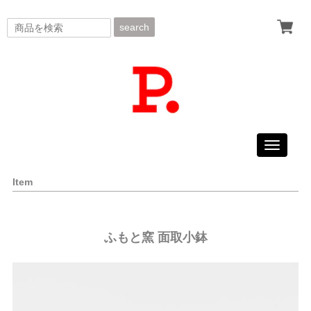
search
Toggle
navigati
Item
ふもと窯 面取小鉢