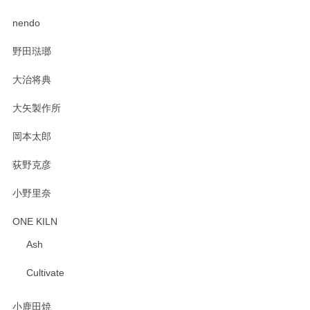
PASS THE BATON（パス ザ バトン） x mina perhonen（ミナ ペルホネン） ディーププレート（咲いている花にただ笑ふ）ミントグリーン
2025/02/12
nendo
野田琺瑯
大治将典
PASS THE BATON（パス ザ バトン） x mina perhonen（ミナ ペルホネン） プレート（咲いている花にただ笑ふ）ミントグリーン
2025/02/12
大矢製作所
岡本太郎
荻野克彦
小野里奈
ONE KILN
Ash
Cultivate
小鹿田焼