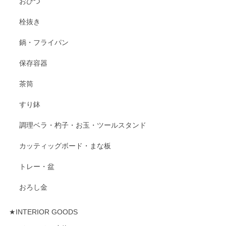
おひつ
栓抜き
鍋・フライパン
保存容器
茶筒
すり鉢
調理ベラ・杓子・お玉・ツールスタンド
カッティッグボード・まな板
トレー・盆
おろし金
★INTERIOR GOODS