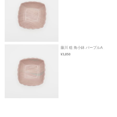
藤川 稔 角小鉢 パープルA
¥3,850