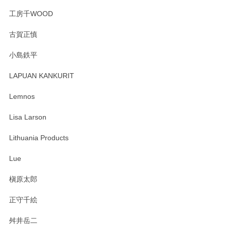
工房千WOOD
森脇靖 湯呑 若苗釉
古賀正慎
2025/04/07
小島鉄平
レビューが遅くなり申し訳ありません、 無事届いておりま
す。 素敵な湯呑みでとても気に入りました。 発送も早く、
LAPUAN KANKURIT
ありがとうございます。 メッセージもありがとうございまし
たm(_)m
Lemnos
Lisa Larson
この度は当店をご利用頂き誠にありがとうござ
います。無事に届いたようで安心いたしまし
Lithuania Products
た。ひとつひとつ個性がある素敵な湯呑ですよ
ね。気に入って頂けてうれしいです。マグカッ
Lue
プと花器のレビューもありがとうございます。
今後ともよろしくお願いいたします。
槇原太郎
正守千絵
舛井岳二
柴田慶信商店 大館曲げわっぱ 白木小判弁当箱（大）