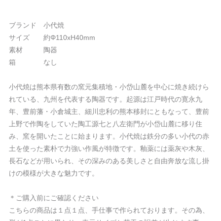
ブランド 小代焼
サイズ 約Φ110xH40mm
素材 陶器
箱 なし
小代焼は熊本県有数の窯元集積地・小岱山麓を中心に焼き続けら
れている、九州を代表する陶器です。起源は江戸時代の寛永九
年、豊前藩・小倉城主、細川忠利の熊本移封にともなって、豊前
上野で作陶をしていた陶工源七と八左衛門が小岱山麓に移り住
み、窯を開いたことに始まります。小代焼は鉄分の多い小代の赤
土を使った素朴で力強い作風が特徴です。釉薬には薬灰や木灰、
長石などが用いられ、その深みのある美しさと自由奔放な流し掛
けの模様が大きな魅力です。
＊ご購入前にご確認ください
こちらの商品は１点１点、手仕事で作られております。その為、