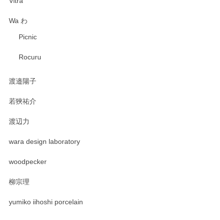
Vitra
Wa わ
Picnic
Rocuru
渡邉陽子
若狹祐介
渡辺力
wara design laboratory
woodpecker
柳宗理
yumiko iihoshi porcelain