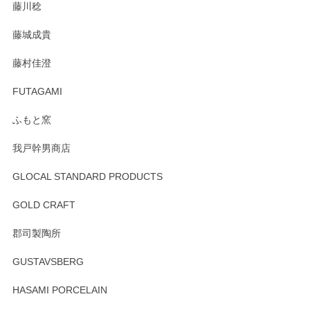
藤川稔
りました。お品もとても素敵でした。ありがとうございまし
た。
藤城成貴
この度はペンシルオンラインショップをご利用
藤村佳澄
頂き誠にありがとうございました。 そしてご丁
寧なレビューをありがとうございます。これか
FUTAGAMI
らもより良いご対応ができるよう努めてまいり
ます。またのご利用をお待ちしております。
ふもと窯
我戸幹男商店
GLOCAL STANDARD PRODUCTS
徳永遊心 みかんづくし 飯碗
2025/12/31
GOLD CRAFT
郡司製陶所
徳永遊心 みかんづくし マグカップ
GUSTAVSBERG
2025/12/31
HASAMI PORCELAIN