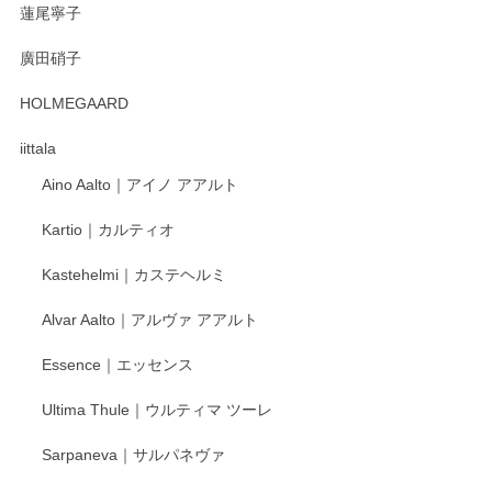
蓮尾寧子
徳永遊心 みかんづくし 口巻皿6寸
廣田硝子
2025/12/31
HOLMEGAARD
徳永遊心さんの作品が好きなので、購入できうれしいです。
これからも楽しみにしています。
iittala
Aino Aalto｜アイノ アアルト
レビューをありがとうございます。 そしてお喜
Kartio｜カルティオ
び頂き嬉しいです。 徳永遊心窯の器はこれから
もいろいろと入荷の予定です。 ペンシルインス
Kastehelmi｜カステヘルミ
タグラムにて入荷状況のご確認をして頂けます
と幸いです。 今後ともよろしくお願いいたしま
Alvar Aalto｜アルヴァ アアルト
す。
Essence｜エッセンス
Ultima Thule｜ウルティマ ツーレ
徳永遊心 色絵花繋ぎ 飯碗
2025/12/24
Sarpaneva｜サルパネヴァ