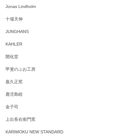
わっぱで感激です！ これから大切に使って風合いが変わるの
Jonas Lindholm
も楽しんで行きたいと思います。
十場天伸
この度はペンシルオンラインショップでのご購
JUNGHANS
入、そしてレビューまで誠にありがとうござい
ます。柴田慶信商店さんの曲げわっぱは、日々
KAHLER
の暮らしを豊かにするお品だと私たちも思って
おります。お手入れ方法がいろいろとございま
開化堂
すが、風合いとともにお楽しみ頂けますと幸い
です。今後ともどうぞよろしくお願いいたしま
甲斐のぶお工房
す。
嘉久正窯
鹿児島睦
Sghr（スガハラ） Mini Vase（ミニベース） 一輪挿し 三角錐 クリアー
金子司
2025/04/07
上出長右衛門窯
プレゼント用に購入したので、まだ中は見れていないのです
が、 しっかり梱包されていたので割れてはないと思います。
KARIMOKU NEW STANDARD