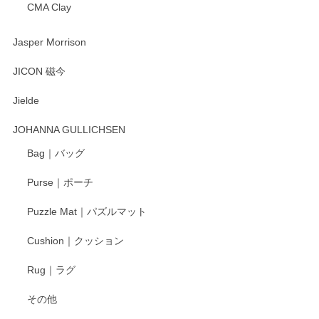
CMA Clay
渡邉陽子 マーメイドタマネギガール 飾蓋付花入
2025/08/20
Jasper Morrison
とても可愛らしい。
JICON 磁今
Jielde
この度はペンシルオンラインショップでのご購
入、そしてレビューまで誠にありがとうござい
JOHANNA GULLICHSEN
ます。気に入って頂けたようで嬉しく思いま
す。今後ともどうぞよろしくお願いいたしま
Bag｜バッグ
す。
Purse｜ポーチ
Puzzle Mat｜パズルマット
柴田慶信商店 大館曲げわっぱ 白木小判弁当箱（大）
Cushion｜クッション
2025/04/16
Rug｜ラグ
入金翌日にすぐ届きました！ 梱包も丁寧にして頂きメッセー
その他
ジもありがとうございました。 初めてのわっぱ弁当箱で大切
な物を開けるようにドキドキしながら開封しました。綺麗な