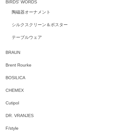
BIRDS' WORDS
陶磁器オーナメント
出西窯 カップ＆ソーサー 呉須
2026/04/24
シルクスクリーン＆ポスター
テーブルウェア
ありがとうございました。 出西窯のカップ&ソーサーを探し
ていたので、購入出来て良かったです♪
BRAUN
この度はペンシルオンラインショップをご利用
Brent Rourke
頂き誠にありがとうございます。 お探しのカッ
プ＆ソーサーをお届けでき嬉しく思います。 今
BOSILICA
後ともどうぞよろしくお願いいたします。
CHEMEX
Cutipol
Brent Rourke（ブレント ルーク） オーバルシェーカーボックス 4
DR. VRANJES
2026/01/15
F/style
注文から手元に届くまでとても早く、梱包もしっかりしてお