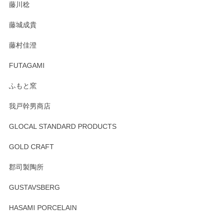
藤川稔
りました。お品もとても素敵でした。ありがとうございまし
た。
藤城成貴
この度はペンシルオンラインショップをご利用
藤村佳澄
頂き誠にありがとうございました。 そしてご丁
寧なレビューをありがとうございます。これか
FUTAGAMI
らもより良いご対応ができるよう努めてまいり
ます。またのご利用をお待ちしております。
ふもと窯
我戸幹男商店
GLOCAL STANDARD PRODUCTS
徳永遊心 みかんづくし 飯碗
2025/12/31
GOLD CRAFT
郡司製陶所
徳永遊心 みかんづくし マグカップ
GUSTAVSBERG
2025/12/31
HASAMI PORCELAIN