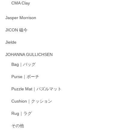
CMA Clay
渡邉陽子 マーメイドタマネギガール 飾蓋付花入
2025/08/20
Jasper Morrison
とても可愛らしい。
JICON 磁今
Jielde
この度はペンシルオンラインショップでのご購
入、そしてレビューまで誠にありがとうござい
JOHANNA GULLICHSEN
ます。気に入って頂けたようで嬉しく思いま
す。今後ともどうぞよろしくお願いいたしま
Bag｜バッグ
す。
Purse｜ポーチ
Puzzle Mat｜パズルマット
柴田慶信商店 大館曲げわっぱ 白木小判弁当箱（大）
Cushion｜クッション
2025/04/16
Rug｜ラグ
入金翌日にすぐ届きました！ 梱包も丁寧にして頂きメッセー
その他
ジもありがとうございました。 初めてのわっぱ弁当箱で大切
な物を開けるようにドキドキしながら開封しました。綺麗な