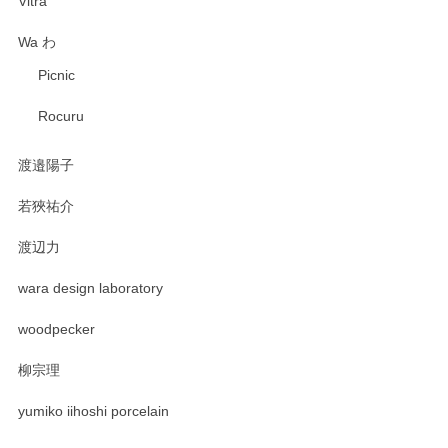
Vitra
Wa わ
Picnic
Rocuru
渡邉陽子
若狹祐介
渡辺力
wara design laboratory
woodpecker
柳宗理
yumiko iihoshi porcelain