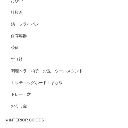
おひつ
栓抜き
鍋・フライパン
保存容器
茶筒
すり鉢
調理ベラ・杓子・お玉・ツールスタンド
カッティッグボード・まな板
トレー・盆
おろし金
★INTERIOR GOODS