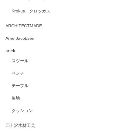
Krokus｜クロッカス
kata kata（カタカタ） 印判手小皿 たんぽぽ
2026/06/15
ARCHITECTMADE
深さや大きさがとてもちょうど良く、手に馴染み、洗いやす
Arne Jacobsen
く、他の柄も何枚かこちらで買い、毎食時に使用していま
artek
す。ショップの方が大変親切、丁寧で、また利用させて頂き
たいショップさんです。
スツール
ベンチ
この度はペンシルオンラインショップをご利用
いただき、誠にありがとうございます。 また、
テーブル
レビューをご投稿いただき、重ねてお礼申し上
げます。 深さや大きさ、使い心地を気に入って
生地
いただけたようで大変嬉しく思います。 毎食時
にご愛用いただいているとのこと、とても光栄
クッション
です。 温かいお言葉をいただき、ありがとうご
ざいます。 またのご利用を心よりお待ちしてお
ります。
四十沢木材工芸