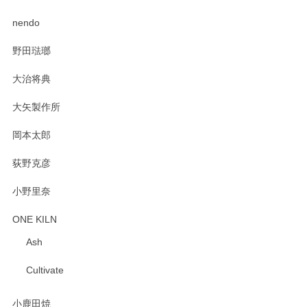
PASS THE BATON（パス ザ バトン） x mina perhonen（ミナ ペルホネン） ディーププレート（咲いている花にただ笑ふ）ミントグリーン
2025/02/12
nendo
野田琺瑯
大治将典
PASS THE BATON（パス ザ バトン） x mina perhonen（ミナ ペルホネン） プレート（咲いている花にただ笑ふ）ミントグリーン
2025/02/12
大矢製作所
岡本太郎
荻野克彦
小野里奈
ONE KILN
Ash
Cultivate
小鹿田焼