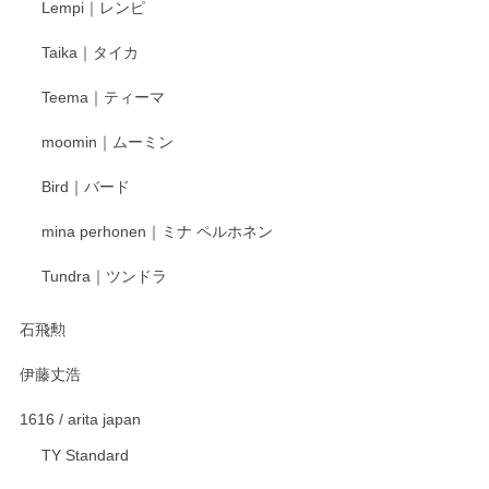
Lempi｜レンピ
丁寧に対応していただきました。ありがとうございます◎
Taika｜タイカ
この度はペンシルオンラインショップをご利用
Teema｜ティーマ
頂き誠にありがとうございました。 そしてご丁
寧なレビューをありがとうございます。これか
moomin｜ムーミン
らもより良いご対応ができるよう努めてまいり
ます。またのご利用をお待ちしております。
Bird｜バード
mina perhonen｜ミナ ペルホネン
宮島工芸製作所 返しヘラ 小
Tundra｜ツンドラ
2025/12/21
石飛勲
伊藤丈浩
渡邉陽子 マグカップ
2025/11/23
1616 / arita japan
TY Standard