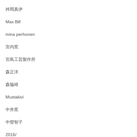
2025/03/30
舛岡真伊
Max Bill
zen to カレー皿 plate245 ホワイト
mina perhonen
2025/03/19
宮内窯
ステキなカレー皿早速使わせていただきました。 色々お手数
宮島工芸製作所
おかけしました。 ありがとうございます。
森正洋
この度はペンシルオンラインショップをご利用
森脇靖
頂き、レビューもありがとうございます。カレ
ー皿を気に入って頂けたようで安心しました。
Mustakivi
気になられるものがありましたら、またお気軽
にお問い合わせください。今後ともよろしくお
中井窯
願いいたします。
中曽智子
2016/