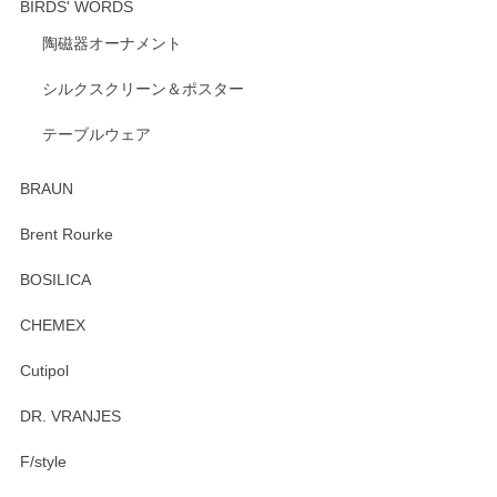
BIRDS' WORDS
陶磁器オーナメント
出西窯 カップ＆ソーサー 呉須
2026/04/24
シルクスクリーン＆ポスター
テーブルウェア
ありがとうございました。 出西窯のカップ&ソーサーを探し
ていたので、購入出来て良かったです♪
BRAUN
この度はペンシルオンラインショップをご利用
Brent Rourke
頂き誠にありがとうございます。 お探しのカッ
プ＆ソーサーをお届けでき嬉しく思います。 今
BOSILICA
後ともどうぞよろしくお願いいたします。
CHEMEX
Cutipol
Brent Rourke（ブレント ルーク） オーバルシェーカーボックス 4
DR. VRANJES
2026/01/15
F/style
注文から手元に届くまでとても早く、梱包もしっかりしてお