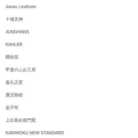
わっぱで感激です！ これから大切に使って風合いが変わるの
Jonas Lindholm
も楽しんで行きたいと思います。
十場天伸
この度はペンシルオンラインショップでのご購
JUNGHANS
入、そしてレビューまで誠にありがとうござい
ます。柴田慶信商店さんの曲げわっぱは、日々
KAHLER
の暮らしを豊かにするお品だと私たちも思って
おります。お手入れ方法がいろいろとございま
開化堂
すが、風合いとともにお楽しみ頂けますと幸い
です。今後ともどうぞよろしくお願いいたしま
甲斐のぶお工房
す。
嘉久正窯
鹿児島睦
Sghr（スガハラ） Mini Vase（ミニベース） 一輪挿し 三角錐 クリアー
金子司
2025/04/07
上出長右衛門窯
プレゼント用に購入したので、まだ中は見れていないのです
が、 しっかり梱包されていたので割れてはないと思います。
KARIMOKU NEW STANDARD