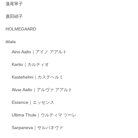
蓮尾寧子
徳永遊心 みかんづくし 口巻皿6寸
廣田硝子
2025/12/31
HOLMEGAARD
徳永遊心さんの作品が好きなので、購入できうれしいです。
これからも楽しみにしています。
iittala
Aino Aalto｜アイノ アアルト
レビューをありがとうございます。 そしてお喜
Kartio｜カルティオ
び頂き嬉しいです。 徳永遊心窯の器はこれから
もいろいろと入荷の予定です。 ペンシルインス
Kastehelmi｜カステヘルミ
タグラムにて入荷状況のご確認をして頂けます
と幸いです。 今後ともよろしくお願いいたしま
Alvar Aalto｜アルヴァ アアルト
す。
Essence｜エッセンス
Ultima Thule｜ウルティマ ツーレ
徳永遊心 色絵花繋ぎ 飯碗
2025/12/24
Sarpaneva｜サルパネヴァ