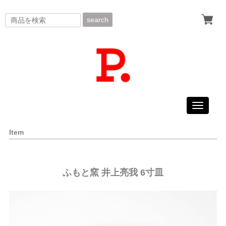
search
Toggle
navigati
Item
ふもと窯 井上亮我 6寸皿