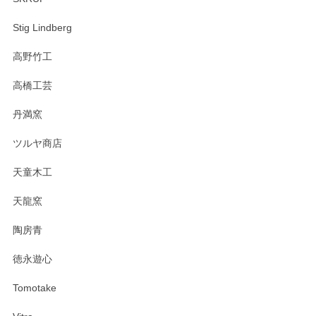
Stig Lindberg
高野竹工
高橋工芸
丹満窯
ツルヤ商店
天童木工
天龍窯
陶房青
徳永遊心
Tomotake