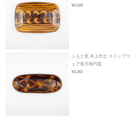
¥5,320
ふもと窯 井上尚之 スリップウ
ェア長方楕円皿
¥3,361