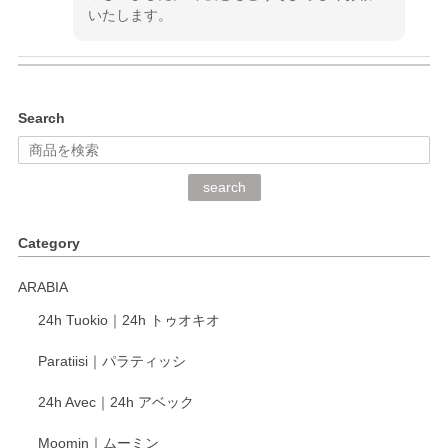
いたします。
kata kata（カタカタ） 印判手小皿 ぶらさがり
Search
2026/06/15
深さや大きさがとてもちょうど良く、手に馴染み、洗いやす
search
く、他の柄も何枚かこちらで買い、毎食時に使用していま
す。ショップの方が大変丁寧で、1枚不良がありましたが快
Category
く交換して下さいました。
ARABIA
この度もレビューをご投稿いただき、誠にあり
24h Tuokio｜24h トゥオキオ
がとうございます。 同じシリーズの器を揃えて
ご愛用いただいているとのこと、大変嬉しく思
Paratiisi｜パラティッシ
います。 温かいお言葉をいただき、ありがとう
ございました。 今後ともどうぞよろしくお願い
24h Avec｜24h アベック
いたします。
Moomin｜ムーミン