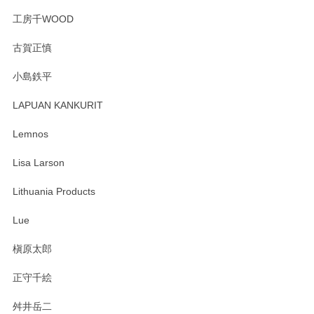
工房千WOOD
森脇靖 湯呑 若苗釉
古賀正慎
2025/04/07
小島鉄平
レビューが遅くなり申し訳ありません、 無事届いておりま
す。 素敵な湯呑みでとても気に入りました。 発送も早く、
LAPUAN KANKURIT
ありがとうございます。 メッセージもありがとうございまし
たm(_)m
Lemnos
Lisa Larson
この度は当店をご利用頂き誠にありがとうござ
います。無事に届いたようで安心いたしまし
Lithuania Products
た。ひとつひとつ個性がある素敵な湯呑ですよ
ね。気に入って頂けてうれしいです。マグカッ
Lue
プと花器のレビューもありがとうございます。
今後ともよろしくお願いいたします。
槇原太郎
正守千絵
舛井岳二
柴田慶信商店 大館曲げわっぱ 白木小判弁当箱（大）