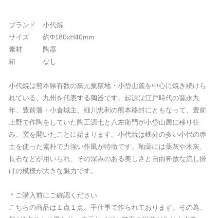
ブランド 小代焼
サイズ 約Φ180xH40mm
素材 陶器
箱 なし
小代焼は熊本県有数の窯元集積地・小岱山麓を中心に焼き続けら
れている、九州を代表する陶器です。起源は江戸時代の寛永九
年、豊前藩・小倉城主、細川忠利の熊本移封にともなって、豊前
上野で作陶をしていた陶工源七と八左衛門が小岱山麓に移り住
み、窯を開いたことに始まります。小代焼は鉄分の多い小代の赤
土を使った素朴で力強い作風が特徴です。釉薬には薬灰や木灰、
長石などが用いられ、その深みのある美しさと自由奔放な流し掛
けの模様が大きな魅力です。
＊ご購入前にご確認ください
こちらの商品は１点１点、手仕事で作られております。その為、