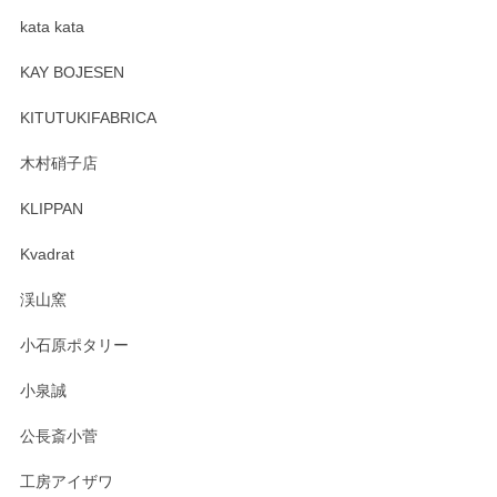
kata kata
この度はペンシルオンラインショップをご利用
頂き誠にありがとうございます。 そしてレビュ
KAY BOJESEN
ーも大変嬉しく思います。 今後ともどうぞよろ
しくお願いいたします。
KITUTUKIFABRICA
木村硝子店
KLIPPAN
森脇靖 マグカップ 若苗釉
2025/04/07
Kvadrat
淡いグリーンのカラーがとても可愛いです❤️ ありがとうござ
渓山窯
いましたm(_)m
小石原ポタリー
この度はペンシルオンラインショップをご利用
小泉誠
いただき誠にありがとうございました。森脇さ
んの作品はほっこりいたしますね。今後ともど
公長斎小菅
うぞよろしくお願いいたします。
工房アイザワ