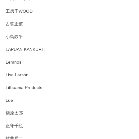
工房千WOOD
森脇靖 湯呑 若苗釉
古賀正慎
2025/04/07
小島鉄平
レビューが遅くなり申し訳ありません、 無事届いておりま
す。 素敵な湯呑みでとても気に入りました。 発送も早く、
LAPUAN KANKURIT
ありがとうございます。 メッセージもありがとうございまし
たm(_)m
Lemnos
Lisa Larson
この度は当店をご利用頂き誠にありがとうござ
います。無事に届いたようで安心いたしまし
Lithuania Products
た。ひとつひとつ個性がある素敵な湯呑ですよ
ね。気に入って頂けてうれしいです。マグカッ
Lue
プと花器のレビューもありがとうございます。
今後ともよろしくお願いいたします。
槇原太郎
正守千絵
舛井岳二