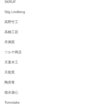
SKRUF
Stig Lindberg
高野竹工
高橋工芸
丹満窯
ツルヤ商店
天童木工
天龍窯
陶房青
徳永遊心
Tomotake