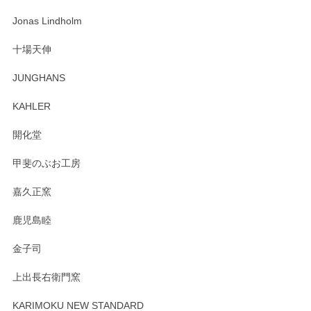
な物を開けるようにドキドキしながら開封しました。綺麗な
わっぱで感激です！ これから大切に使って風合いが変わるの
Jonas Lindholm
も楽しんで行きたいと思います。
十場天伸
この度はペンシルオンラインショップでのご購
JUNGHANS
入、そしてレビューまで誠にありがとうござい
ます。柴田慶信商店さんの曲げわっぱは、日々
KAHLER
の暮らしを豊かにするお品だと私たちも思って
おります。お手入れ方法がいろいろとございま
開化堂
すが、風合いとともにお楽しみ頂けますと幸い
です。今後ともどうぞよろしくお願いいたしま
甲斐のぶお工房
す。
嘉久正窯
鹿児島睦
Sghr（スガハラ） Mini Vase（ミニベース） 一輪挿し 三角錐 クリアー
金子司
2025/04/07
上出長右衛門窯
プレゼント用に購入したので、まだ中は見れていないのです
が、 しっかり梱包されていたので割れてはないと思います。
KARIMOKU NEW STANDARD