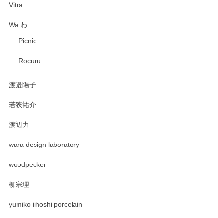
Vitra
Wa わ
Picnic
Rocuru
渡邉陽子
若狹祐介
渡辺力
wara design laboratory
woodpecker
柳宗理
yumiko iihoshi porcelain