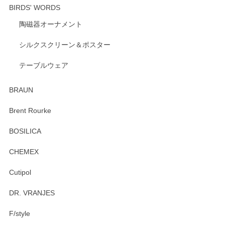
BIRDS' WORDS
陶磁器オーナメント
出西窯 カップ＆ソーサー 呉須
2026/04/24
シルクスクリーン＆ポスター
テーブルウェア
ありがとうございました。 出西窯のカップ&ソーサーを探し
ていたので、購入出来て良かったです♪
BRAUN
この度はペンシルオンラインショップをご利用
Brent Rourke
頂き誠にありがとうございます。 お探しのカッ
プ＆ソーサーをお届けでき嬉しく思います。 今
BOSILICA
後ともどうぞよろしくお願いいたします。
CHEMEX
Cutipol
Brent Rourke（ブレント ルーク） オーバルシェーカーボックス 4
DR. VRANJES
2026/01/15
F/style
注文から手元に届くまでとても早く、梱包もしっかりしてお