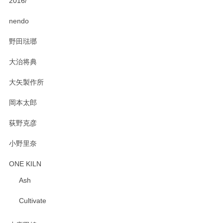
2016/
PASS THE BATON（パス ザ バトン） x mina perhonen（ミナ ペルホネン） ディーププレート（咲いている花にただ笑ふ）ミントグリーン
2025/02/12
nendo
野田琺瑯
大治将典
PASS THE BATON（パス ザ バトン） x mina perhonen（ミナ ペルホネン） プレート（咲いている花にただ笑ふ）ミントグリーン
2025/02/12
大矢製作所
岡本太郎
荻野克彦
小野里奈
ONE KILN
Ash
Cultivate