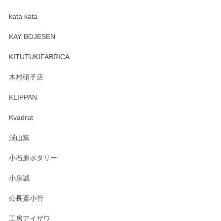
kata kata
この度はペンシルオンラインショップをご利用
頂き誠にありがとうございます。 そしてレビュ
KAY BOJESEN
ーも大変嬉しく思います。 今後ともどうぞよろ
しくお願いいたします。
KITUTUKIFABRICA
木村硝子店
KLIPPAN
森脇靖 マグカップ 若苗釉
2025/04/07
Kvadrat
淡いグリーンのカラーがとても可愛いです❤️ ありがとうござ
渓山窯
いましたm(_)m
小石原ポタリー
この度はペンシルオンラインショップをご利用
小泉誠
いただき誠にありがとうございました。森脇さ
んの作品はほっこりいたしますね。今後ともど
公長斎小菅
うぞよろしくお願いいたします。
工房アイザワ