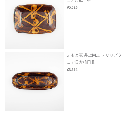
¥5,320
ふもと窯 井上尚之 スリップウ
ェア長方楕円皿
¥3,361