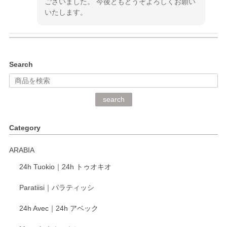
ございました。 今後ともどうぞよろしくお願い
いたします。
kata kata（カタカタ） 印判手小皿 ぶらさがり
Search
2026/06/15
深さや大きさがとてもちょうど良く、手に馴染み、洗いやす
search
く、他の柄も何枚かこちらで買い、毎食時に使用していま
す。ショップの方が大変丁寧で、1枚不良がありましたが快
Category
く交換して下さいました。
ARABIA
この度もレビューをご投稿いただき、誠にあり
24h Tuokio｜24h トゥオキオ
がとうございます。 同じシリーズの器を揃えて
ご愛用いただいているとのこと、大変嬉しく思
Paratiisi｜パラティッシ
います。 温かいお言葉をいただき、ありがとう
ございました。 今後ともどうぞよろしくお願い
24h Avec｜24h アベック
いたします。