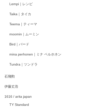
Lempi｜レンピ
丁寧に対応していただきました。ありがとうございます◎
Taika｜タイカ
この度はペンシルオンラインショップをご利用
Teema｜ティーマ
頂き誠にありがとうございました。 そしてご丁
寧なレビューをありがとうございます。これか
moomin｜ムーミン
らもより良いご対応ができるよう努めてまいり
ます。またのご利用をお待ちしております。
Bird｜バード
mina perhonen｜ミナ ペルホネン
宮島工芸製作所 返しヘラ 小
Tundra｜ツンドラ
2025/12/21
石飛勲
伊藤丈浩
渡邉陽子 マグカップ
2025/11/23
1616 / arita japan
TY Standard