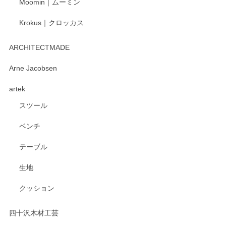
Moomin｜ムーミン
Krokus｜クロッカス
kata kata（カタカタ） 印判手小皿 たんぽぽ
2026/06/15
ARCHITECTMADE
深さや大きさがとてもちょうど良く、手に馴染み、洗いやす
Arne Jacobsen
く、他の柄も何枚かこちらで買い、毎食時に使用していま
artek
す。ショップの方が大変親切、丁寧で、また利用させて頂き
たいショップさんです。
スツール
ベンチ
この度はペンシルオンラインショップをご利用
いただき、誠にありがとうございます。 また、
テーブル
レビューをご投稿いただき、重ねてお礼申し上
げます。 深さや大きさ、使い心地を気に入って
生地
いただけたようで大変嬉しく思います。 毎食時
にご愛用いただいているとのこと、とても光栄
クッション
です。 温かいお言葉をいただき、ありがとうご
ざいます。 またのご利用を心よりお待ちしてお
ります。
四十沢木材工芸