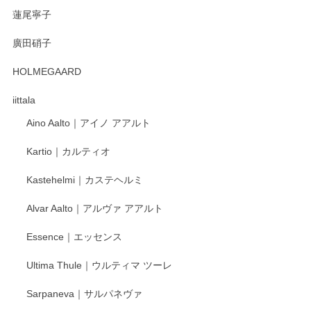
蓮尾寧子
徳永遊心 みかんづくし 口巻皿6寸
廣田硝子
2025/12/31
HOLMEGAARD
徳永遊心さんの作品が好きなので、購入できうれしいです。
これからも楽しみにしています。
iittala
Aino Aalto｜アイノ アアルト
レビューをありがとうございます。 そしてお喜
Kartio｜カルティオ
び頂き嬉しいです。 徳永遊心窯の器はこれから
もいろいろと入荷の予定です。 ペンシルインス
Kastehelmi｜カステヘルミ
タグラムにて入荷状況のご確認をして頂けます
と幸いです。 今後ともよろしくお願いいたしま
Alvar Aalto｜アルヴァ アアルト
す。
Essence｜エッセンス
Ultima Thule｜ウルティマ ツーレ
徳永遊心 色絵花繋ぎ 飯碗
2025/12/24
Sarpaneva｜サルパネヴァ