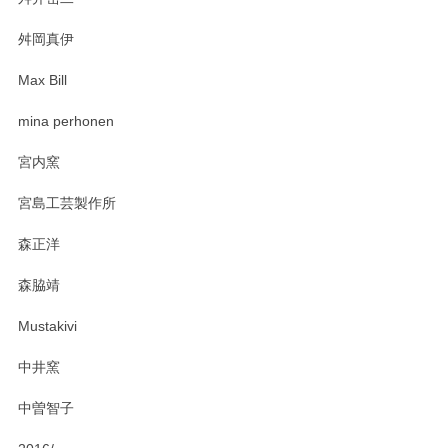
柴田慶信商店 大館曲げわっぱ 白木小判弁当箱（大）
2025/03/30
舛岡真伊
Max Bill
zen to カレー皿 plate245 ホワイト
mina perhonen
2025/03/19
宮内窯
ステキなカレー皿早速使わせていただきました。 色々お手数
宮島工芸製作所
おかけしました。 ありがとうございます。
森正洋
この度はペンシルオンラインショップをご利用
森脇靖
頂き、レビューもありがとうございます。カレ
ー皿を気に入って頂けたようで安心しました。
Mustakivi
気になられるものがありましたら、またお気軽
にお問い合わせください。今後ともよろしくお
中井窯
願いいたします。
中曽智子