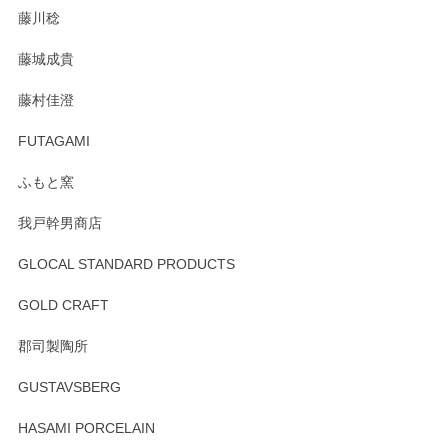
藤川稔
りました。お品もとても素敵でした。ありがとうございまし
た。
藤城成貴
この度はペンシルオンラインショップをご利用
藤村佳澄
頂き誠にありがとうございました。 そしてご丁
寧なレビューをありがとうございます。これか
FUTAGAMI
らもより良いご対応ができるよう努めてまいり
ます。またのご利用をお待ちしております。
ふもと窯
我戸幹男商店
GLOCAL STANDARD PRODUCTS
徳永遊心 みかんづくし 飯碗
2025/12/31
GOLD CRAFT
郡司製陶所
徳永遊心 みかんづくし マグカップ
GUSTAVSBERG
2025/12/31
HASAMI PORCELAIN