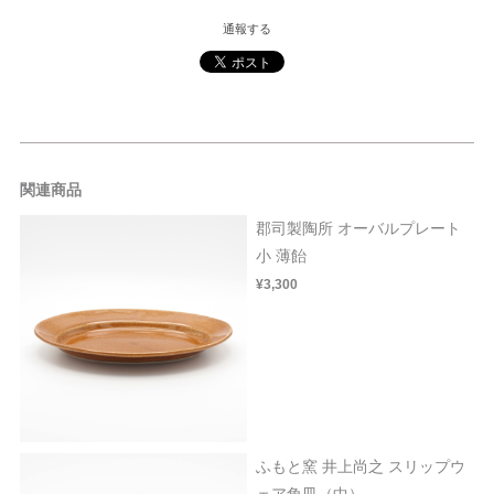
通報する
関連商品
郡司製陶所 オーバルプレート
小 薄飴
¥3,300
ふもと窯 井上尚之 スリップウ
ェア角皿（中）