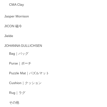
CMA Clay
渡邉陽子 マーメイドタマネギガール 飾蓋付花入
2025/08/20
Jasper Morrison
とても可愛らしい。
JICON 磁今
Jielde
この度はペンシルオンラインショップでのご購
入、そしてレビューまで誠にありがとうござい
JOHANNA GULLICHSEN
ます。気に入って頂けたようで嬉しく思いま
す。今後ともどうぞよろしくお願いいたしま
Bag｜バッグ
す。
Purse｜ポーチ
Puzzle Mat｜パズルマット
柴田慶信商店 大館曲げわっぱ 白木小判弁当箱（大）
Cushion｜クッション
2025/04/16
Rug｜ラグ
入金翌日にすぐ届きました！ 梱包も丁寧にして頂きメッセー
その他
ジもありがとうございました。 初めてのわっぱ弁当箱で大切