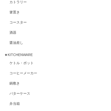
カトラリー
箸置き
コースター
酒器
醤油差し
★KITCHENWARE
ケトル・ポット
コーヒーメーカー
鍋敷き
バターケース
弁当箱