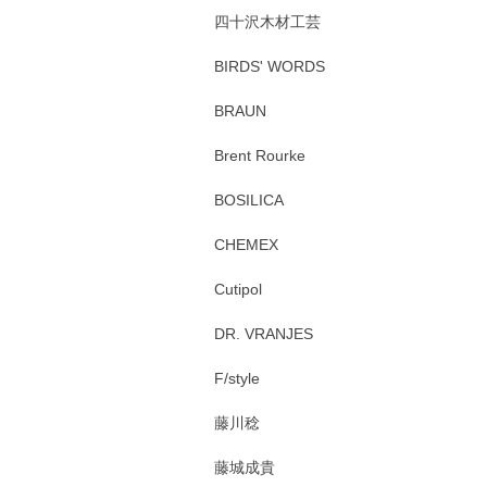
四十沢木材工芸
BIRDS' WORDS
BRAUN
Brent Rourke
BOSILICA
CHEMEX
Cutipol
DR. VRANJES
F/style
藤川稔
藤城成貴