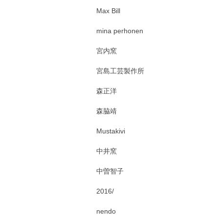
Max Bill
mina perhonen
宮内窯
宮島工芸製作所
森正洋
森脇靖
Mustakivi
中井窯
中曽智子
2016/
nendo