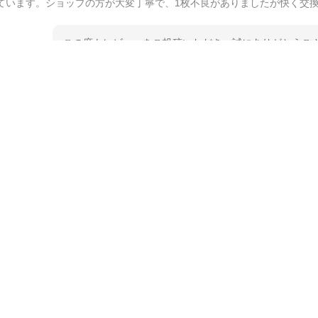
ています。ショップの方が大変丁寧で、1枚不良がありましたが快く交
この度もレビューをご投稿いただき、誠にありがとうござ
てご愛用いただいているとのこと、大変嬉しく思います。
とうございました。 今後ともどうぞよろしくお願いいた
kata kata（カタカタ） 印判手小皿 たんぽぽ
2026/06/15
深さや大きさがとてもちょうど良く、手に馴染み、洗いやすく、他の柄
ています。ショップの方が大変親切、丁寧で、また利用させて頂きたい
この度はペンシルオンラインショップをご利用いただき、
た、レビューをご投稿いただき、重ねてお礼申し上げます
入っていただけたようで大変嬉しく思います。 毎食時に
ても光栄です。 温かいお言葉をいただき、ありがとうご
待ちしております。