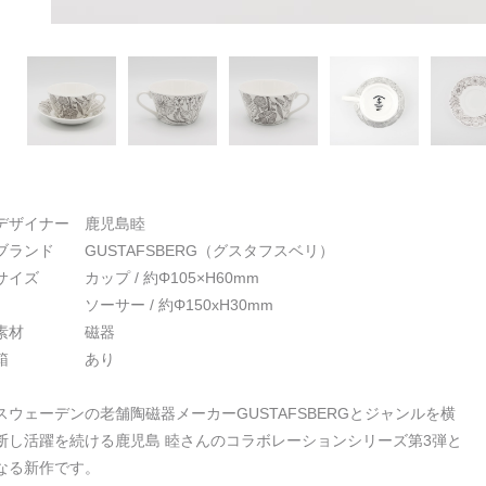
デザイナー 鹿児島睦
ブランド GUSTAFSBERG（グスタフスベリ）
サイズ カップ / 約Φ105×H60mm
ソーサー / 約Φ150xH30mm
素材 磁器
箱 あり
スウェーデンの老舗陶磁器メーカーGUSTAFSBERGとジャンルを横
断し活躍を続ける鹿児島 睦さんのコラボレーションシリーズ第3弾と
なる新作です。