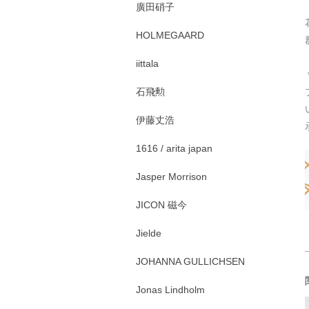
廣田硝子
HOLMEGAARD
iittala
石飛勲
伊藤丈浩
1616 / arita japan
Jasper Morrison
JICON 磁今
Jielde
JOHANNA GULLICHSEN
Jonas Lindholm