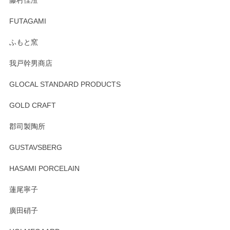
頂き誠にありがとうございました。 そしてご丁
寧なレビューをありがとうございます。これか
FUTAGAMI
らもより良いご対応ができるよう努めてまいり
ます。またのご利用をお待ちしております。
ふもと窯
我戸幹男商店
GLOCAL STANDARD PRODUCTS
徳永遊心 みかんづくし 飯碗
2025/12/31
GOLD CRAFT
郡司製陶所
徳永遊心 みかんづくし マグカップ
GUSTAVSBERG
2025/12/31
HASAMI PORCELAIN
蓮尾寧子
徳永遊心 みかんづくし 口巻皿6寸
廣田硝子
2025/12/31