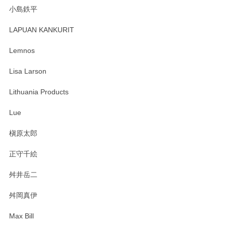
小島鉄平
レビューが遅くなり申し訳ありません、 無事届いておりま
す。 素敵な湯呑みでとても気に入りました。 発送も早く、
LAPUAN KANKURIT
ありがとうございます。 メッセージもありがとうございまし
たm(_)m
Lemnos
Lisa Larson
この度は当店をご利用頂き誠にありがとうござ
います。無事に届いたようで安心いたしまし
Lithuania Products
た。ひとつひとつ個性がある素敵な湯呑ですよ
ね。気に入って頂けてうれしいです。マグカッ
Lue
プと花器のレビューもありがとうございます。
今後ともよろしくお願いいたします。
槇原太郎
正守千絵
舛井岳二
柴田慶信商店 大館曲げわっぱ 白木小判弁当箱（大）
2025/03/30
舛岡真伊
Max Bill