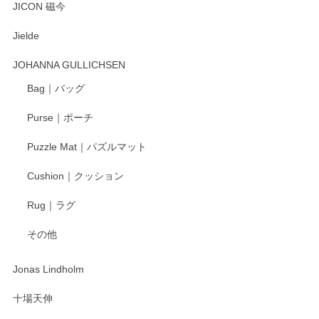
とても可愛らしい。
JICON 磁今
Jielde
この度はペンシルオンラインショップでのご購
入、そしてレビューまで誠にありがとうござい
JOHANNA GULLICHSEN
ます。気に入って頂けたようで嬉しく思いま
す。今後ともどうぞよろしくお願いいたしま
Bag｜バッグ
す。
Purse｜ポーチ
Puzzle Mat｜パズルマット
柴田慶信商店 大館曲げわっぱ 白木小判弁当箱（大）
Cushion｜クッション
2025/04/16
Rug｜ラグ
入金翌日にすぐ届きました！ 梱包も丁寧にして頂きメッセー
その他
ジもありがとうございました。 初めてのわっぱ弁当箱で大切
な物を開けるようにドキドキしながら開封しました。綺麗な
わっぱで感激です！ これから大切に使って風合いが変わるの
Jonas Lindholm
も楽しんで行きたいと思います。
十場天伸