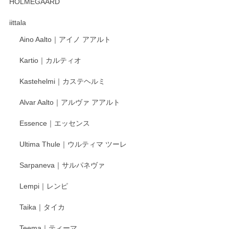
HOLMEGAARD
徳永遊心さんの作品が好きなので、購入できうれしいです。
これからも楽しみにしています。
iittala
Aino Aalto｜アイノ アアルト
レビューをありがとうございます。 そしてお喜
Kartio｜カルティオ
び頂き嬉しいです。 徳永遊心窯の器はこれから
もいろいろと入荷の予定です。 ペンシルインス
Kastehelmi｜カステヘルミ
タグラムにて入荷状況のご確認をして頂けます
と幸いです。 今後ともよろしくお願いいたしま
Alvar Aalto｜アルヴァ アアルト
す。
Essence｜エッセンス
Ultima Thule｜ウルティマ ツーレ
徳永遊心 色絵花繋ぎ 飯碗
2025/12/24
Sarpaneva｜サルパネヴァ
Lempi｜レンピ
丁寧に対応していただきました。ありがとうございます◎
Taika｜タイカ
この度はペンシルオンラインショップをご利用
Teema｜ティーマ
頂き誠にありがとうございました。 そしてご丁