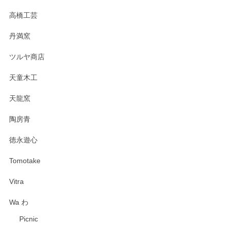
高橋工芸
丹満窯
ツルヤ商店
天童木工
天龍窯
陶房青
徳永遊心
Tomotake
Vitra
Wa わ
Picnic