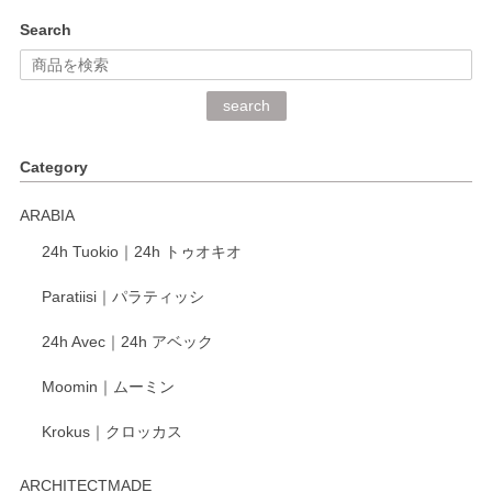
kata kata（カタカタ） 印判手小皿 ぶらさがり
Search
2026/06/15
深さや大きさがとてもちょうど良く、手に馴染み、洗いやす
search
く、他の柄も何枚かこちらで買い、毎食時に使用していま
す。ショップの方が大変丁寧で、1枚不良がありましたが快
Category
く交換して下さいました。
ARABIA
この度もレビューをご投稿いただき、誠にあり
24h Tuokio｜24h トゥオキオ
がとうございます。 同じシリーズの器を揃えて
ご愛用いただいているとのこと、大変嬉しく思
Paratiisi｜パラティッシ
います。 温かいお言葉をいただき、ありがとう
ございました。 今後ともどうぞよろしくお願い
24h Avec｜24h アベック
いたします。
Moomin｜ムーミン
Krokus｜クロッカス
kata kata（カタカタ） 印判手小皿 たんぽぽ
2026/06/15
ARCHITECTMADE