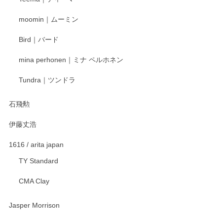
寧なレビューをありがとうございます。これか
moomin｜ムーミン
らもより良いご対応ができるよう努めてまいり
ます。またのご利用をお待ちしております。
Bird｜バード
mina perhonen｜ミナ ペルホネン
宮島工芸製作所 返しヘラ 小
Tundra｜ツンドラ
2025/12/21
石飛勲
伊藤丈浩
渡邉陽子 マグカップ
2025/11/23
1616 / arita japan
TY Standard
CMA Clay
渡邉陽子 マーメイドタマネギガール 飾蓋付花入
2025/08/20
Jasper Morrison