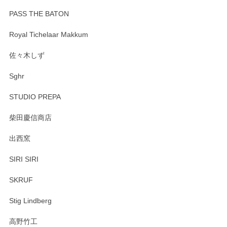
PASS THE BATON
Royal Tichelaar Makkum
佐々木しず
Sghr
STUDIO PREPA
柴田慶信商店
出西窯
SIRI SIRI
SKRUF
Stig Lindberg
高野竹工