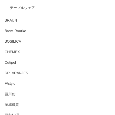
テーブルウェア
ありがとうございました。 出西窯のカップ&ソーサーを探し
ていたので、購入出来て良かったです♪
BRAUN
この度はペンシルオンラインショップをご利用
Brent Rourke
頂き誠にありがとうございます。 お探しのカッ
プ＆ソーサーをお届けでき嬉しく思います。 今
BOSILICA
後ともどうぞよろしくお願いいたします。
CHEMEX
Cutipol
Brent Rourke（ブレント ルーク） オーバルシェーカーボックス 4
DR. VRANJES
2026/01/15
F/style
注文から手元に届くまでとても早く、梱包もしっかりしてお
藤川稔
りました。お品もとても素敵でした。ありがとうございまし
た。
藤城成貴
この度はペンシルオンラインショップをご利用
藤村佳澄