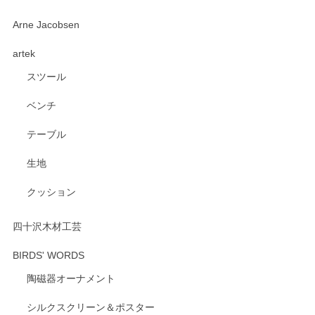
深さや大きさがとてもちょうど良く、手に馴染み、洗いやす
Arne Jacobsen
く、他の柄も何枚かこちらで買い、毎食時に使用していま
artek
す。ショップの方が大変親切、丁寧で、また利用させて頂き
たいショップさんです。
スツール
ベンチ
この度はペンシルオンラインショップをご利用
いただき、誠にありがとうございます。 また、
テーブル
レビューをご投稿いただき、重ねてお礼申し上
げます。 深さや大きさ、使い心地を気に入って
生地
いただけたようで大変嬉しく思います。 毎食時
にご愛用いただいているとのこと、とても光栄
クッション
です。 温かいお言葉をいただき、ありがとうご
ざいます。 またのご利用を心よりお待ちしてお
ります。
四十沢木材工芸
BIRDS' WORDS
陶磁器オーナメント
出西窯 カップ＆ソーサー 呉須
2026/04/24
シルクスクリーン＆ポスター