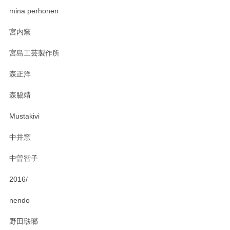
zen to カレー皿 plate245 ホワイト
mina perhonen
2025/03/19
宮内窯
ステキなカレー皿早速使わせていただきました。 色々お手数
宮島工芸製作所
おかけしました。 ありがとうございます。
森正洋
この度はペンシルオンラインショップをご利用
森脇靖
頂き、レビューもありがとうございます。カレ
ー皿を気に入って頂けたようで安心しました。
Mustakivi
気になられるものがありましたら、またお気軽
にお問い合わせください。今後ともよろしくお
中井窯
願いいたします。
中曽智子
2016/
PASS THE BATON（パス ザ バトン） x mina perhonen（ミナ ペルホネン） ディーププレート（咲いている花にただ笑ふ）ミントグリーン
2025/02/12
nendo
野田琺瑯