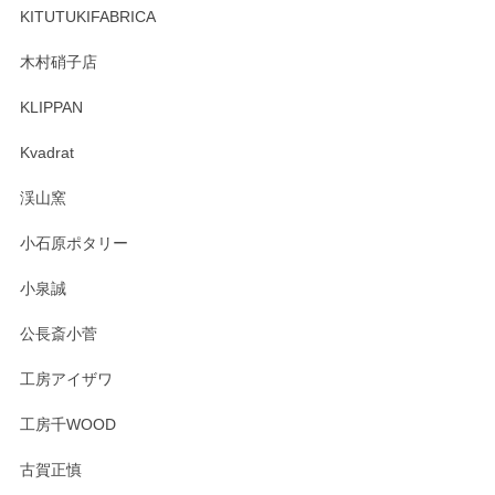
しくお願いいたします。
KITUTUKIFABRICA
木村硝子店
KLIPPAN
森脇靖 マグカップ 若苗釉
2025/04/07
Kvadrat
淡いグリーンのカラーがとても可愛いです❤️ ありがとうござ
渓山窯
いましたm(_)m
小石原ポタリー
この度はペンシルオンラインショップをご利用
小泉誠
いただき誠にありがとうございました。森脇さ
んの作品はほっこりいたしますね。今後ともど
公長斎小菅
うぞよろしくお願いいたします。
工房アイザワ
工房千WOOD
森脇靖 湯呑 若苗釉
古賀正慎
2025/04/07