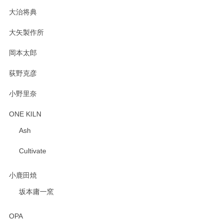
大治将典
PASS THE BATON（パス ザ バトン） x mina perhonen（ミナ ペルホネン） プレート（咲いている花にただ笑ふ）ミントグリーン
2025/02/12
大矢製作所
岡本太郎
荻野克彦
小野里奈
ONE KILN
Ash
Cultivate
小鹿田焼
坂本庸一窯
OPA