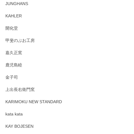
この度はペンシルオンラインショップでのご購
JUNGHANS
入、そしてレビューまで誠にありがとうござい
ます。柴田慶信商店さんの曲げわっぱは、日々
KAHLER
の暮らしを豊かにするお品だと私たちも思って
おります。お手入れ方法がいろいろとございま
開化堂
すが、風合いとともにお楽しみ頂けますと幸い
です。今後ともどうぞよろしくお願いいたしま
甲斐のぶお工房
す。
嘉久正窯
鹿児島睦
Sghr（スガハラ） Mini Vase（ミニベース） 一輪挿し 三角錐 クリアー
金子司
2025/04/07
上出長右衛門窯
プレゼント用に購入したので、まだ中は見れていないのです
が、 しっかり梱包されていたので割れてはないと思います。
KARIMOKU NEW STANDARD
kata kata
この度はペンシルオンラインショップをご利用
頂き誠にありがとうございます。 そしてレビュ
KAY BOJESEN
ーも大変嬉しく思います。 今後ともどうぞよろ