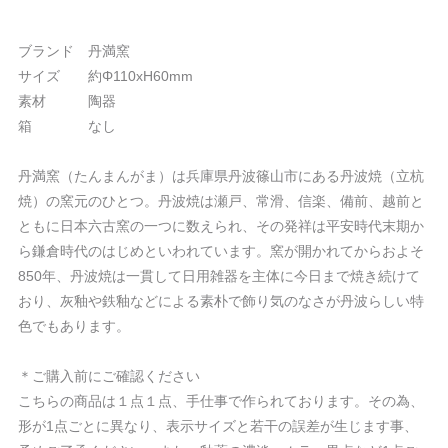
ブランド 丹満窯
サイズ 約Φ110xH60mm
素材 陶器
箱 なし
丹満窯（たんまんがま）は兵庫県丹波篠山市にある丹波焼（立杭
焼）の窯元のひとつ。丹波焼は瀬戸、常滑、信楽、備前、越前と
ともに日本六古窯の一つに数えられ、その発祥は平安時代末期か
ら鎌倉時代のはじめといわれています。窯が開かれてからおよそ
850年、丹波焼は一貫して日用雑器を主体に今日まで焼き続けて
おり、灰釉や鉄釉などによる素朴で飾り気のなさが丹波らしい特
色でもあります。
＊ご購入前にご確認ください
こちらの商品は１点１点、手仕事で作られております。その為、
形が1点ごとに異なり、表示サイズと若干の誤差が生じます事、