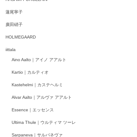
蓮尾寧子
徳永遊心 みかんづくし 口巻皿6寸
廣田硝子
2025/12/31
HOLMEGAARD
徳永遊心さんの作品が好きなので、購入できうれしいです。
これからも楽しみにしています。
iittala
Aino Aalto｜アイノ アアルト
レビューをありがとうございます。 そしてお喜
Kartio｜カルティオ
び頂き嬉しいです。 徳永遊心窯の器はこれから
もいろいろと入荷の予定です。 ペンシルインス
Kastehelmi｜カステヘルミ
タグラムにて入荷状況のご確認をして頂けます
と幸いです。 今後ともよろしくお願いいたしま
Alvar Aalto｜アルヴァ アアルト
す。
Essence｜エッセンス
Ultima Thule｜ウルティマ ツーレ
徳永遊心 色絵花繋ぎ 飯碗
2025/12/24
Sarpaneva｜サルパネヴァ