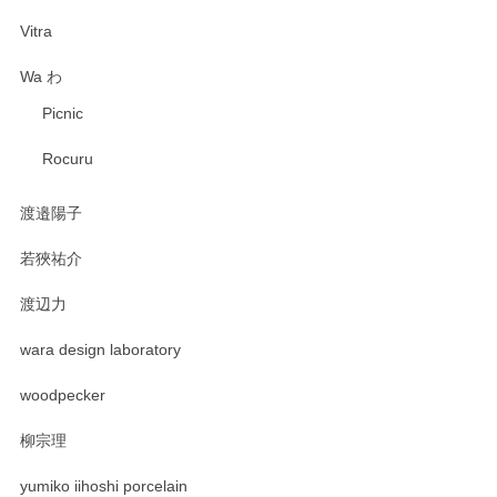
Vitra
Wa わ
Picnic
Rocuru
渡邉陽子
若狹祐介
渡辺力
wara design laboratory
woodpecker
柳宗理
yumiko iihoshi porcelain