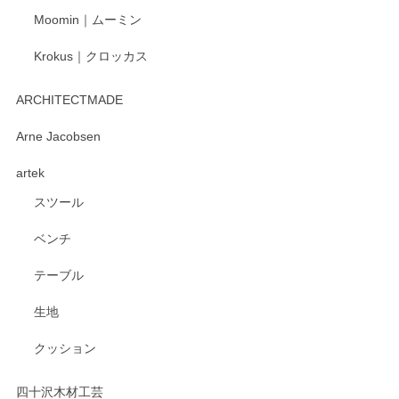
Moomin｜ムーミン
Krokus｜クロッカス
kata kata（カタカタ） 印判手小皿 たんぽぽ
2026/06/15
ARCHITECTMADE
深さや大きさがとてもちょうど良く、手に馴染み、洗いやす
Arne Jacobsen
く、他の柄も何枚かこちらで買い、毎食時に使用していま
artek
す。ショップの方が大変親切、丁寧で、また利用させて頂き
たいショップさんです。
スツール
ベンチ
この度はペンシルオンラインショップをご利用
いただき、誠にありがとうございます。 また、
テーブル
レビューをご投稿いただき、重ねてお礼申し上
げます。 深さや大きさ、使い心地を気に入って
生地
いただけたようで大変嬉しく思います。 毎食時
にご愛用いただいているとのこと、とても光栄
クッション
です。 温かいお言葉をいただき、ありがとうご
ざいます。 またのご利用を心よりお待ちしてお
ります。
四十沢木材工芸