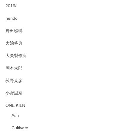
2016/
PASS THE BATON（パス ザ バトン） x mina perhonen（ミナ ペルホネン） ディーププレート（咲いている花にただ笑ふ）ミントグリーン
2025/02/12
nendo
野田琺瑯
大治将典
PASS THE BATON（パス ザ バトン） x mina perhonen（ミナ ペルホネン） プレート（咲いている花にただ笑ふ）ミントグリーン
2025/02/12
大矢製作所
岡本太郎
荻野克彦
小野里奈
ONE KILN
Ash
Cultivate