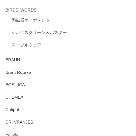
BIRDS' WORDS
陶磁器オーナメント
出西窯 カップ＆ソーサー 呉須
2026/04/24
シルクスクリーン＆ポスター
テーブルウェア
ありがとうございました。 出西窯のカップ&ソーサーを探し
ていたので、購入出来て良かったです♪
BRAUN
この度はペンシルオンラインショップをご利用
Brent Rourke
頂き誠にありがとうございます。 お探しのカッ
プ＆ソーサーをお届けでき嬉しく思います。 今
BOSILICA
後ともどうぞよろしくお願いいたします。
CHEMEX
Cutipol
Brent Rourke（ブレント ルーク） オーバルシェーカーボックス 4
DR. VRANJES
2026/01/15
F/style