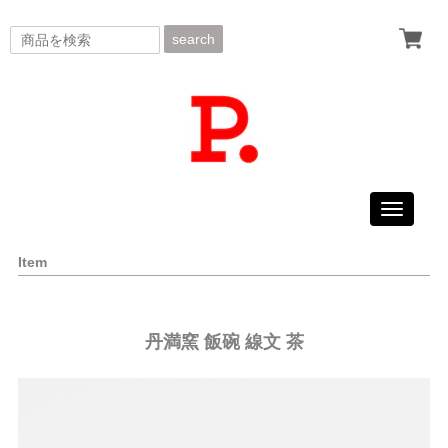
search
Toggle
navigati
Item
丹満窯 飯碗 線文 茶