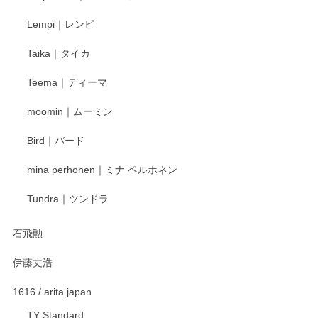
Lempi｜レンピ
丁寧に対応していただきました。ありがとうございます◎
Taika｜タイカ
この度はペンシルオンラインショップをご利用
Teema｜ティーマ
頂き誠にありがとうございました。 そしてご丁
寧なレビューをありがとうございます。これか
moomin｜ムーミン
らもより良いご対応ができるよう努めてまいり
ます。またのご利用をお待ちしております。
Bird｜バード
mina perhonen｜ミナ ペルホネン
宮島工芸製作所 返しヘラ 小
Tundra｜ツンドラ
2025/12/21
石飛勲
伊藤丈浩
渡邉陽子 マグカップ
2025/11/23
1616 / arita japan
TY Standard