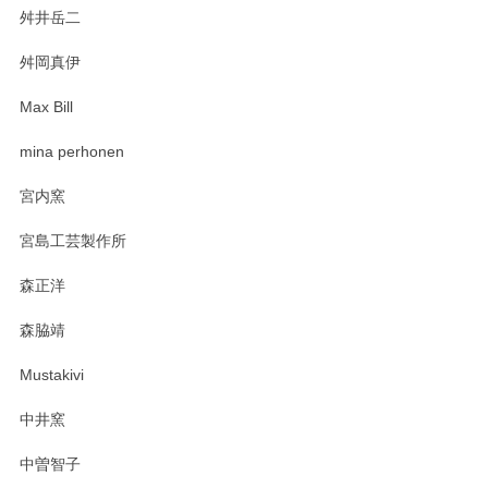
舛井岳二
柴田慶信商店 大館曲げわっぱ 白木小判弁当箱（大）
2025/03/30
舛岡真伊
Max Bill
zen to カレー皿 plate245 ホワイト
mina perhonen
2025/03/19
宮内窯
ステキなカレー皿早速使わせていただきました。 色々お手数
宮島工芸製作所
おかけしました。 ありがとうございます。
森正洋
この度はペンシルオンラインショップをご利用
森脇靖
頂き、レビューもありがとうございます。カレ
ー皿を気に入って頂けたようで安心しました。
Mustakivi
気になられるものがありましたら、またお気軽
にお問い合わせください。今後ともよろしくお
中井窯
願いいたします。
中曽智子