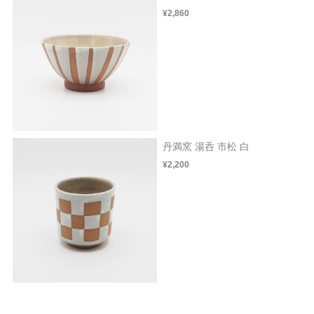
¥2,860
丹満窯 湯呑 市松 白
¥2,200