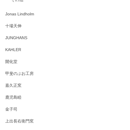
ジもありがとうございました。 初めてのわっぱ弁当箱で大切
な物を開けるようにドキドキしながら開封しました。綺麗な
わっぱで感激です！ これから大切に使って風合いが変わるの
Jonas Lindholm
も楽しんで行きたいと思います。
十場天伸
この度はペンシルオンラインショップでのご購
JUNGHANS
入、そしてレビューまで誠にありがとうござい
ます。柴田慶信商店さんの曲げわっぱは、日々
KAHLER
の暮らしを豊かにするお品だと私たちも思って
おります。お手入れ方法がいろいろとございま
開化堂
すが、風合いとともにお楽しみ頂けますと幸い
です。今後ともどうぞよろしくお願いいたしま
甲斐のぶお工房
す。
嘉久正窯
鹿児島睦
Sghr（スガハラ） Mini Vase（ミニベース） 一輪挿し 三角錐 クリアー
金子司
2025/04/07
上出長右衛門窯
プレゼント用に購入したので、まだ中は見れていないのです