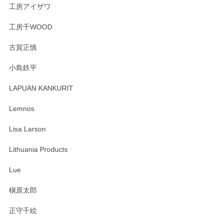
工房アイザワ
工房千WOOD
森脇靖 湯呑 若苗釉
古賀正慎
2025/04/07
小島鉄平
レビューが遅くなり申し訳ありません、 無事届いておりま
す。 素敵な湯呑みでとても気に入りました。 発送も早く、
LAPUAN KANKURIT
ありがとうございます。 メッセージもありがとうございまし
たm(_)m
Lemnos
Lisa Larson
この度は当店をご利用頂き誠にありがとうござ
います。無事に届いたようで安心いたしまし
Lithuania Products
た。ひとつひとつ個性がある素敵な湯呑ですよ
ね。気に入って頂けてうれしいです。マグカッ
Lue
プと花器のレビューもありがとうございます。
今後ともよろしくお願いいたします。
槇原太郎
正守千絵