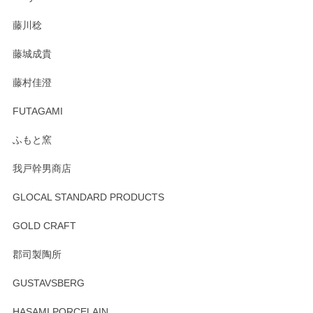
注文から手元に届くまでとても早く、梱包もしっかりしてお
藤川稔
りました。お品もとても素敵でした。ありがとうございまし
た。
藤城成貴
この度はペンシルオンラインショップをご利用
藤村佳澄
頂き誠にありがとうございました。 そしてご丁
寧なレビューをありがとうございます。これか
FUTAGAMI
らもより良いご対応ができるよう努めてまいり
ます。またのご利用をお待ちしております。
ふもと窯
我戸幹男商店
GLOCAL STANDARD PRODUCTS
徳永遊心 みかんづくし 飯碗
2025/12/31
GOLD CRAFT
郡司製陶所
徳永遊心 みかんづくし マグカップ
GUSTAVSBERG
2025/12/31
HASAMI PORCELAIN