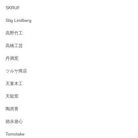
SKRUF
Stig Lindberg
高野竹工
高橋工芸
丹満窯
ツルヤ商店
天童木工
天龍窯
陶房青
徳永遊心
Tomotake