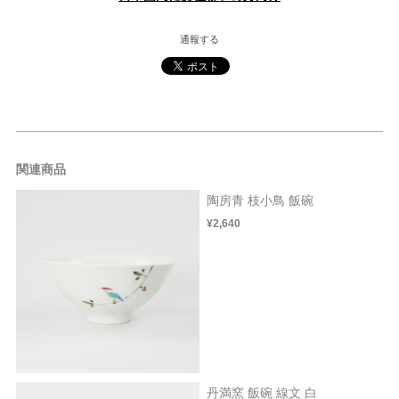
通報する
関連商品
陶房青 枝小鳥 飯碗
¥2,640
丹満窯 飯碗 線文 白