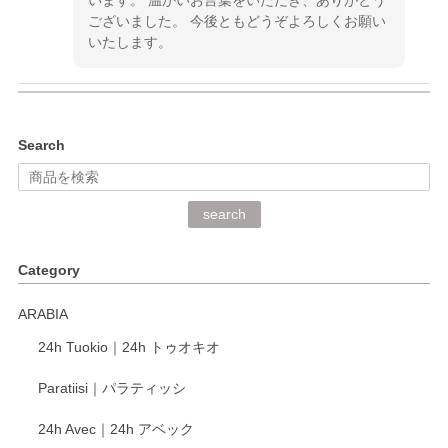
ございました。 今後ともどうぞよろしくお願い
いたします。
kata kata（カタカタ） 印判手小皿 ぶらさがり
Search
2026/06/15
深さや大きさがとてもちょうど良く、手に馴染み、洗いやす
search
く、他の柄も何枚かこちらで買い、毎食時に使用していま
す。ショップの方が大変丁寧で、1枚不良がありましたが快
Category
く交換して下さいました。
ARABIA
この度もレビューをご投稿いただき、誠にあり
24h Tuokio｜24h トゥオキオ
がとうございます。 同じシリーズの器を揃えて
ご愛用いただいているとのこと、大変嬉しく思
Paratiisi｜パラティッシ
います。 温かいお言葉をいただき、ありがとう
ございました。 今後ともどうぞよろしくお願い
24h Avec｜24h アベック
いたします。