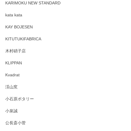
が、 しっかり梱包されていたので割れてはないと思います。
KARIMOKU NEW STANDARD
kata kata
この度はペンシルオンラインショップをご利用
頂き誠にありがとうございます。 そしてレビュ
KAY BOJESEN
ーも大変嬉しく思います。 今後ともどうぞよろ
しくお願いいたします。
KITUTUKIFABRICA
木村硝子店
KLIPPAN
森脇靖 マグカップ 若苗釉
2025/04/07
Kvadrat
淡いグリーンのカラーがとても可愛いです❤️ ありがとうござ
渓山窯
いましたm(_)m
小石原ポタリー
この度はペンシルオンラインショップをご利用
小泉誠
いただき誠にありがとうございました。森脇さ
んの作品はほっこりいたしますね。今後ともど
公長斎小菅
うぞよろしくお願いいたします。