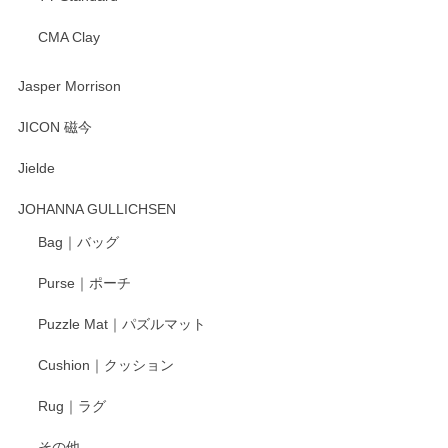
CMA Clay
渡邉陽子 マーメイドタマネギガール 飾蓋付花入
2025/08/20
Jasper Morrison
とても可愛らしい。
JICON 磁今
Jielde
この度はペンシルオンラインショップでのご購
入、そしてレビューまで誠にありがとうござい
JOHANNA GULLICHSEN
ます。気に入って頂けたようで嬉しく思いま
す。今後ともどうぞよろしくお願いいたしま
Bag｜バッグ
す。
Purse｜ポーチ
Puzzle Mat｜パズルマット
柴田慶信商店 大館曲げわっぱ 白木小判弁当箱（大）
Cushion｜クッション
2025/04/16
Rug｜ラグ
入金翌日にすぐ届きました！ 梱包も丁寧にして頂きメッセー
その他