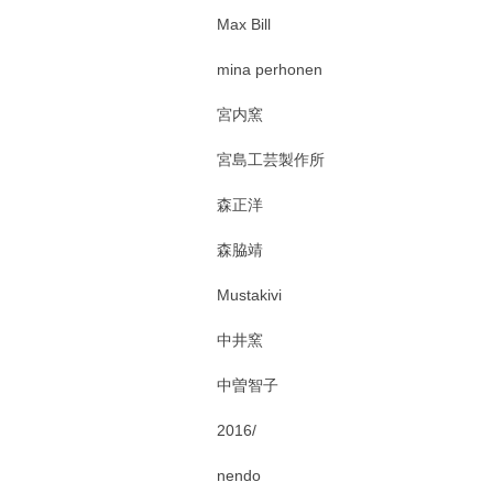
Max Bill
mina perhonen
宮内窯
宮島工芸製作所
森正洋
森脇靖
Mustakivi
中井窯
中曽智子
2016/
nendo