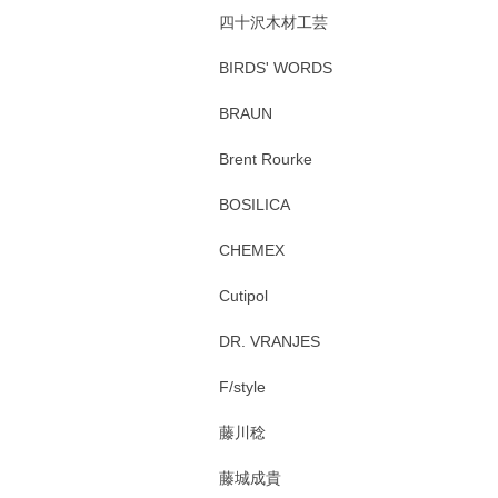
四十沢木材工芸
BIRDS' WORDS
BRAUN
Brent Rourke
BOSILICA
CHEMEX
Cutipol
DR. VRANJES
F/style
藤川稔
藤城成貴