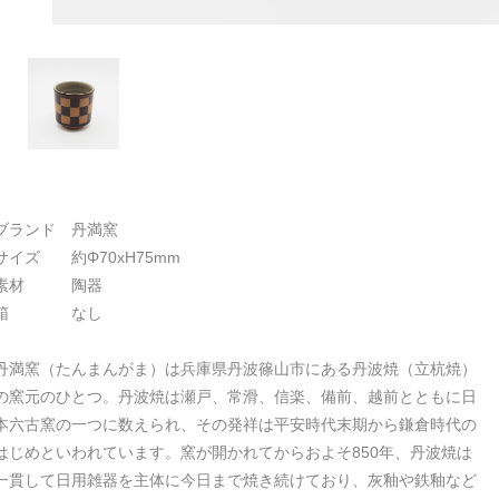
ブランド 丹満窯
サイズ 約Φ70xH75mm
素材 陶器
箱 なし
丹満窯（たんまんがま）は兵庫県丹波篠山市にある丹波焼（立杭焼）
の窯元のひとつ。丹波焼は瀬戸、常滑、信楽、備前、越前とともに日
本六古窯の一つに数えられ、その発祥は平安時代末期から鎌倉時代の
はじめといわれています。窯が開かれてからおよそ850年、丹波焼は
一貫して日用雑器を主体に今日まで焼き続けており、灰釉や鉄釉など