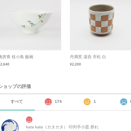
陶房青 枝小鳥 飯碗
丹満窯 湯呑 市松 白
¥2,640
¥2,200
ショップの評価
すべて
174
1
kata kata（カタカタ） 印判手小皿 群れ