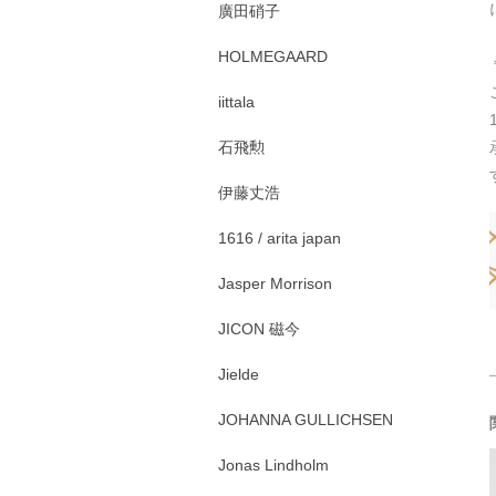
廣田硝子
HOLMEGAARD
iittala
石飛勲
伊藤丈浩
1616 / arita japan
Jasper Morrison
JICON 磁今
Jielde
JOHANNA GULLICHSEN
Jonas Lindholm