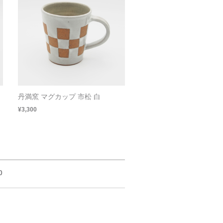
丹満窯 マグカップ 市松 白
¥3,300
0