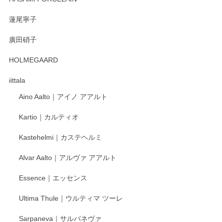
蓮尾寧子
徳永遊心 みかんづくし 口巻皿6寸
廣田硝子
2025/12/31
HOLMEGAARD
徳永遊心さんの作品が好きなので、購入できうれしいです。
これからも楽しみにしています。
iittala
Aino Aalto｜アイノ アアルト
レビューをありがとうございます。 そしてお喜
Kartio｜カルティオ
び頂き嬉しいです。 徳永遊心窯の器はこれから
もいろいろと入荷の予定です。 ペンシルインス
Kastehelmi｜カステヘルミ
タグラムにて入荷状況のご確認をして頂けます
と幸いです。 今後ともよろしくお願いいたしま
Alvar Aalto｜アルヴァ アアルト
す。
Essence｜エッセンス
Ultima Thule｜ウルティマ ツーレ
徳永遊心 色絵花繋ぎ 飯碗
2025/12/24
Sarpaneva｜サルパネヴァ