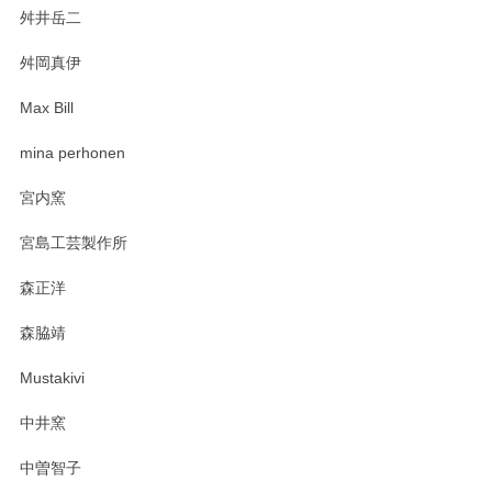
舛井岳二
柴田慶信商店 大館曲げわっぱ 白木小判弁当箱（大）
2025/03/30
舛岡真伊
Max Bill
zen to カレー皿 plate245 ホワイト
mina perhonen
2025/03/19
宮内窯
ステキなカレー皿早速使わせていただきました。 色々お手数
宮島工芸製作所
おかけしました。 ありがとうございます。
森正洋
この度はペンシルオンラインショップをご利用
森脇靖
頂き、レビューもありがとうございます。カレ
ー皿を気に入って頂けたようで安心しました。
Mustakivi
気になられるものがありましたら、またお気軽
にお問い合わせください。今後ともよろしくお
中井窯
願いいたします。
中曽智子