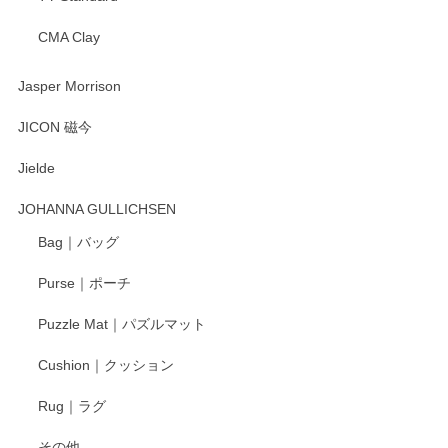
CMA Clay
渡邉陽子 マーメイドタマネギガール 飾蓋付花入
2025/08/20
Jasper Morrison
とても可愛らしい。
JICON 磁今
Jielde
この度はペンシルオンラインショップでのご購
入、そしてレビューまで誠にありがとうござい
JOHANNA GULLICHSEN
ます。気に入って頂けたようで嬉しく思いま
す。今後ともどうぞよろしくお願いいたしま
Bag｜バッグ
す。
Purse｜ポーチ
Puzzle Mat｜パズルマット
柴田慶信商店 大館曲げわっぱ 白木小判弁当箱（大）
Cushion｜クッション
2025/04/16
Rug｜ラグ
入金翌日にすぐ届きました！ 梱包も丁寧にして頂きメッセー
その他