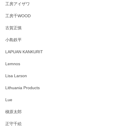
工房アイザワ
工房千WOOD
森脇靖 湯呑 若苗釉
古賀正慎
2025/04/07
小島鉄平
レビューが遅くなり申し訳ありません、 無事届いておりま
す。 素敵な湯呑みでとても気に入りました。 発送も早く、
LAPUAN KANKURIT
ありがとうございます。 メッセージもありがとうございまし
たm(_)m
Lemnos
Lisa Larson
この度は当店をご利用頂き誠にありがとうござ
います。無事に届いたようで安心いたしまし
Lithuania Products
た。ひとつひとつ個性がある素敵な湯呑ですよ
ね。気に入って頂けてうれしいです。マグカッ
Lue
プと花器のレビューもありがとうございます。
今後ともよろしくお願いいたします。
槇原太郎
正守千絵