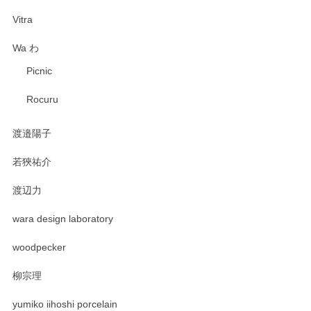
Vitra
Wa わ
Picnic
Rocuru
渡邉陽子
若狹祐介
渡辺力
wara design laboratory
woodpecker
柳宗理
yumiko iihoshi porcelain