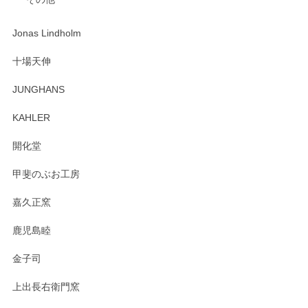
ジもありがとうございました。 初めてのわっぱ弁当箱で大切
な物を開けるようにドキドキしながら開封しました。綺麗な
わっぱで感激です！ これから大切に使って風合いが変わるの
Jonas Lindholm
も楽しんで行きたいと思います。
十場天伸
この度はペンシルオンラインショップでのご購
JUNGHANS
入、そしてレビューまで誠にありがとうござい
ます。柴田慶信商店さんの曲げわっぱは、日々
KAHLER
の暮らしを豊かにするお品だと私たちも思って
おります。お手入れ方法がいろいろとございま
開化堂
すが、風合いとともにお楽しみ頂けますと幸い
です。今後ともどうぞよろしくお願いいたしま
甲斐のぶお工房
す。
嘉久正窯
鹿児島睦
Sghr（スガハラ） Mini Vase（ミニベース） 一輪挿し 三角錐 クリアー
金子司
2025/04/07
上出長右衛門窯
プレゼント用に購入したので、まだ中は見れていないのです