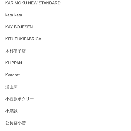
が、 しっかり梱包されていたので割れてはないと思います。
KARIMOKU NEW STANDARD
kata kata
この度はペンシルオンラインショップをご利用
頂き誠にありがとうございます。 そしてレビュ
KAY BOJESEN
ーも大変嬉しく思います。 今後ともどうぞよろ
しくお願いいたします。
KITUTUKIFABRICA
木村硝子店
KLIPPAN
森脇靖 マグカップ 若苗釉
2025/04/07
Kvadrat
淡いグリーンのカラーがとても可愛いです❤️ ありがとうござ
渓山窯
いましたm(_)m
小石原ポタリー
この度はペンシルオンラインショップをご利用
小泉誠
いただき誠にありがとうございました。森脇さ
んの作品はほっこりいたしますね。今後ともど
公長斎小菅
うぞよろしくお願いいたします。