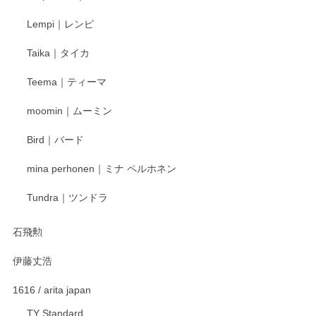
Lempi｜レンピ
丁寧に対応していただきました。ありがとうございます◎
Taika｜タイカ
この度はペンシルオンラインショップをご利用
Teema｜ティーマ
頂き誠にありがとうございました。 そしてご丁
寧なレビューをありがとうございます。これか
moomin｜ムーミン
らもより良いご対応ができるよう努めてまいり
ます。またのご利用をお待ちしております。
Bird｜バード
mina perhonen｜ミナ ペルホネン
宮島工芸製作所 返しヘラ 小
Tundra｜ツンドラ
2025/12/21
石飛勲
伊藤丈浩
渡邉陽子 マグカップ
2025/11/23
1616 / arita japan
TY Standard