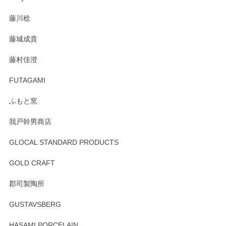
注文から手元に届くまでとても早く、梱包もしっかりしてお
藤川稔
りました。お品もとても素敵でした。ありがとうございまし
た。
藤城成貴
この度はペンシルオンラインショップをご利用
藤村佳澄
頂き誠にありがとうございました。 そしてご丁
寧なレビューをありがとうございます。これか
FUTAGAMI
らもより良いご対応ができるよう努めてまいり
ます。またのご利用をお待ちしております。
ふもと窯
我戸幹男商店
GLOCAL STANDARD PRODUCTS
徳永遊心 みかんづくし 飯碗
2025/12/31
GOLD CRAFT
郡司製陶所
徳永遊心 みかんづくし マグカップ
GUSTAVSBERG
2025/12/31
HASAMI PORCELAIN