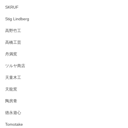
SKRUF
Stig Lindberg
高野竹工
高橋工芸
丹満窯
ツルヤ商店
天童木工
天龍窯
陶房青
徳永遊心
Tomotake