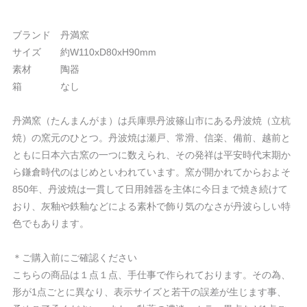
ブランド 丹満窯
サイズ 約W110xD80xH90mm
素材 陶器
箱 なし
丹満窯（たんまんがま）は兵庫県丹波篠山市にある丹波焼（立杭
焼）の窯元のひとつ。丹波焼は瀬戸、常滑、信楽、備前、越前と
ともに日本六古窯の一つに数えられ、その発祥は平安時代末期か
ら鎌倉時代のはじめといわれています。窯が開かれてからおよそ
850年、丹波焼は一貫して日用雑器を主体に今日まで焼き続けて
おり、灰釉や鉄釉などによる素朴で飾り気のなさが丹波らしい特
色でもあります。
＊ご購入前にご確認ください
こちらの商品は１点１点、手仕事で作られております。その為、
形が1点ごとに異なり、表示サイズと若干の誤差が生じます事、