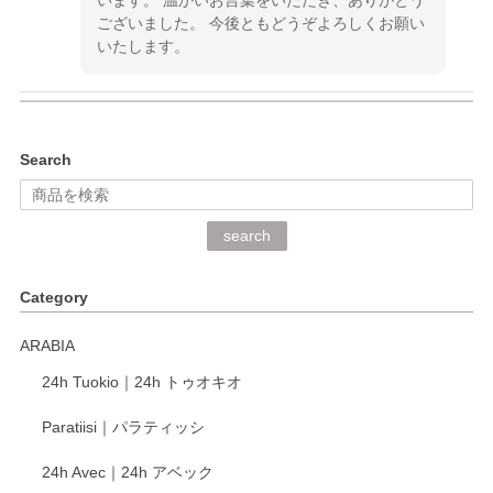
ございました。 今後ともどうぞよろしくお願い
いたします。
kata kata（カタカタ） 印判手小皿 ぶらさがり
Search
2026/06/15
深さや大きさがとてもちょうど良く、手に馴染み、洗いやす
search
く、他の柄も何枚かこちらで買い、毎食時に使用していま
す。ショップの方が大変丁寧で、1枚不良がありましたが快
Category
く交換して下さいました。
ARABIA
この度もレビューをご投稿いただき、誠にあり
24h Tuokio｜24h トゥオキオ
がとうございます。 同じシリーズの器を揃えて
ご愛用いただいているとのこと、大変嬉しく思
Paratiisi｜パラティッシ
います。 温かいお言葉をいただき、ありがとう
ございました。 今後ともどうぞよろしくお願い
24h Avec｜24h アベック
いたします。