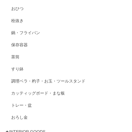
おひつ
栓抜き
鍋・フライパン
保存容器
茶筒
すり鉢
調理ベラ・杓子・お玉・ツールスタンド
カッティッグボード・まな板
トレー・盆
おろし金
★INTERIOR GOODS