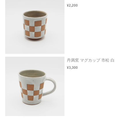
¥2,200
丹満窯 マグカップ 市松 白
¥3,300