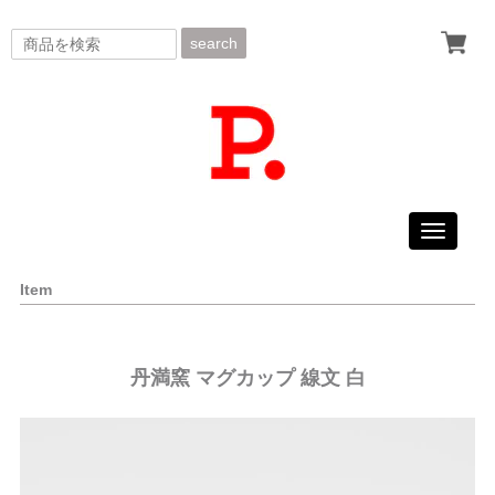
search
Toggle
navigati
Item
丹満窯 マグカップ 線文 白