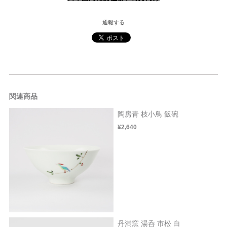
通報する
関連商品
陶房青 枝小鳥 飯碗
¥2,640
丹満窯 湯呑 市松 白