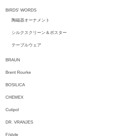
BIRDS' WORDS
陶磁器オーナメント
出西窯 カップ＆ソーサー 呉須
2026/04/24
シルクスクリーン＆ポスター
テーブルウェア
ありがとうございました。 出西窯のカップ&ソーサーを探し
ていたので、購入出来て良かったです♪
BRAUN
この度はペンシルオンラインショップをご利用
Brent Rourke
頂き誠にありがとうございます。 お探しのカッ
プ＆ソーサーをお届けでき嬉しく思います。 今
BOSILICA
後ともどうぞよろしくお願いいたします。
CHEMEX
Cutipol
Brent Rourke（ブレント ルーク） オーバルシェーカーボックス 4
DR. VRANJES
2026/01/15
F/style