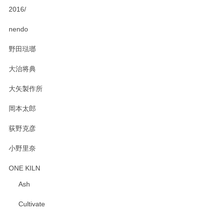
2016/
PASS THE BATON（パス ザ バトン） x mina perhonen（ミナ ペルホネン） ディーププレート（咲いている花にただ笑ふ）ミントグリーン
2025/02/12
nendo
野田琺瑯
大治将典
PASS THE BATON（パス ザ バトン） x mina perhonen（ミナ ペルホネン） プレート（咲いている花にただ笑ふ）ミントグリーン
2025/02/12
大矢製作所
岡本太郎
荻野克彦
小野里奈
ONE KILN
Ash
Cultivate