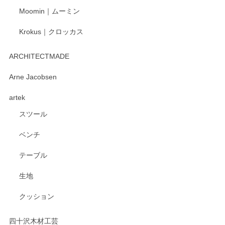
Moomin｜ムーミン
Krokus｜クロッカス
kata kata（カタカタ） 印判手小皿 たんぽぽ
2026/06/15
ARCHITECTMADE
深さや大きさがとてもちょうど良く、手に馴染み、洗いやす
Arne Jacobsen
く、他の柄も何枚かこちらで買い、毎食時に使用していま
artek
す。ショップの方が大変親切、丁寧で、また利用させて頂き
たいショップさんです。
スツール
ベンチ
この度はペンシルオンラインショップをご利用
いただき、誠にありがとうございます。 また、
テーブル
レビューをご投稿いただき、重ねてお礼申し上
げます。 深さや大きさ、使い心地を気に入って
生地
いただけたようで大変嬉しく思います。 毎食時
にご愛用いただいているとのこと、とても光栄
クッション
です。 温かいお言葉をいただき、ありがとうご
ざいます。 またのご利用を心よりお待ちしてお
ります。
四十沢木材工芸