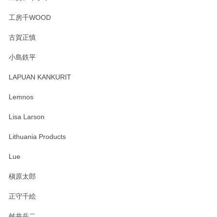
工房千WOOD
森脇靖 湯呑 若苗釉
古賀正慎
2025/04/07
小島鉄平
レビューが遅くなり申し訳ありません、 無事届いておりま
す。 素敵な湯呑みでとても気に入りました。 発送も早く、
LAPUAN KANKURIT
ありがとうございます。 メッセージもありがとうございまし
たm(_)m
Lemnos
Lisa Larson
この度は当店をご利用頂き誠にありがとうござ
います。無事に届いたようで安心いたしまし
Lithuania Products
た。ひとつひとつ個性がある素敵な湯呑ですよ
ね。気に入って頂けてうれしいです。マグカッ
Lue
プと花器のレビューもありがとうございます。
今後ともよろしくお願いいたします。
槇原太郎
正守千絵
舛井岳二