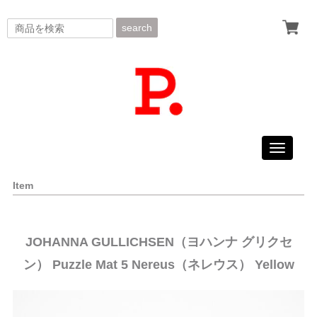
search
Toggle
navigati
Item
JOHANNA GULLICHSEN（ヨハンナ グリクセ
ン） Puzzle Mat 5 Nereus（ネレウス） Yellow