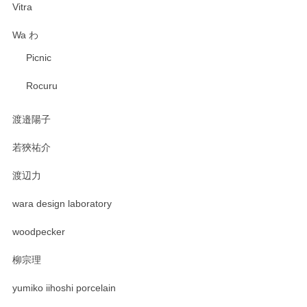
Vitra
Wa わ
Picnic
Rocuru
渡邉陽子
若狹祐介
渡辺力
wara design laboratory
woodpecker
柳宗理
yumiko iihoshi porcelain