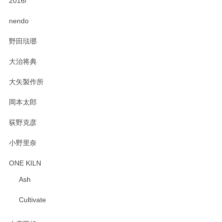
2016/
PASS THE BATON（パス ザ バトン） x mina perhonen（ミナ ペルホネン） ディーププレート（咲いている花にただ笑ふ）ミントグリーン
2025/02/12
nendo
野田琺瑯
大治将典
PASS THE BATON（パス ザ バトン） x mina perhonen（ミナ ペルホネン） プレート（咲いている花にただ笑ふ）ミントグリーン
2025/02/12
大矢製作所
岡本太郎
荻野克彦
小野里奈
ONE KILN
Ash
Cultivate