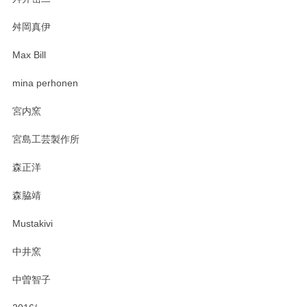
柴田慶信商店 大館曲げわっぱ 白木小判弁当箱（大）
2025/03/30
舛岡真伊
Max Bill
zen to カレー皿 plate245 ホワイト
mina perhonen
2025/03/19
宮内窯
ステキなカレー皿早速使わせていただきました。 色々お手数
宮島工芸製作所
おかけしました。 ありがとうございます。
森正洋
この度はペンシルオンラインショップをご利用
森脇靖
頂き、レビューもありがとうございます。カレ
ー皿を気に入って頂けたようで安心しました。
Mustakivi
気になられるものがありましたら、またお気軽
にお問い合わせください。今後ともよろしくお
中井窯
願いいたします。
中曽智子