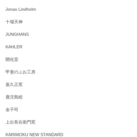
な物を開けるようにドキドキしながら開封しました。綺麗な
わっぱで感激です！ これから大切に使って風合いが変わるの
Jonas Lindholm
も楽しんで行きたいと思います。
十場天伸
この度はペンシルオンラインショップでのご購
JUNGHANS
入、そしてレビューまで誠にありがとうござい
ます。柴田慶信商店さんの曲げわっぱは、日々
KAHLER
の暮らしを豊かにするお品だと私たちも思って
おります。お手入れ方法がいろいろとございま
開化堂
すが、風合いとともにお楽しみ頂けますと幸い
です。今後ともどうぞよろしくお願いいたしま
甲斐のぶお工房
す。
嘉久正窯
鹿児島睦
Sghr（スガハラ） Mini Vase（ミニベース） 一輪挿し 三角錐 クリアー
金子司
2025/04/07
上出長右衛門窯
プレゼント用に購入したので、まだ中は見れていないのです
が、 しっかり梱包されていたので割れてはないと思います。
KARIMOKU NEW STANDARD