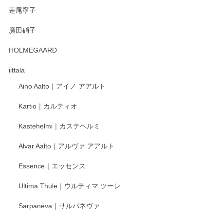
蓮尾寧子
徳永遊心 みかんづくし 口巻皿6寸
廣田硝子
2025/12/31
HOLMEGAARD
徳永遊心さんの作品が好きなので、購入できうれしいです。
これからも楽しみにしています。
iittala
Aino Aalto｜アイノ アアルト
レビューをありがとうございます。 そしてお喜
Kartio｜カルティオ
び頂き嬉しいです。 徳永遊心窯の器はこれから
もいろいろと入荷の予定です。 ペンシルインス
Kastehelmi｜カステヘルミ
タグラムにて入荷状況のご確認をして頂けます
と幸いです。 今後ともよろしくお願いいたしま
Alvar Aalto｜アルヴァ アアルト
す。
Essence｜エッセンス
Ultima Thule｜ウルティマ ツーレ
徳永遊心 色絵花繋ぎ 飯碗
2025/12/24
Sarpaneva｜サルパネヴァ