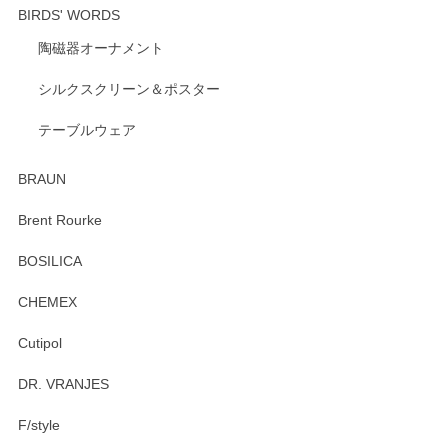
BIRDS' WORDS
陶磁器オーナメント
出西窯 カップ＆ソーサー 呉須
2026/04/24
シルクスクリーン＆ポスター
テーブルウェア
ありがとうございました。 出西窯のカップ&ソーサーを探し
ていたので、購入出来て良かったです♪
BRAUN
この度はペンシルオンラインショップをご利用
Brent Rourke
頂き誠にありがとうございます。 お探しのカッ
プ＆ソーサーをお届けでき嬉しく思います。 今
BOSILICA
後ともどうぞよろしくお願いいたします。
CHEMEX
Cutipol
Brent Rourke（ブレント ルーク） オーバルシェーカーボックス 4
DR. VRANJES
2026/01/15
F/style
注文から手元に届くまでとても早く、梱包もしっかりしてお