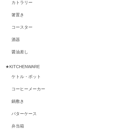
カトラリー
箸置き
コースター
酒器
醤油差し
★KITCHENWARE
ケトル・ポット
コーヒーメーカー
鍋敷き
バターケース
弁当箱