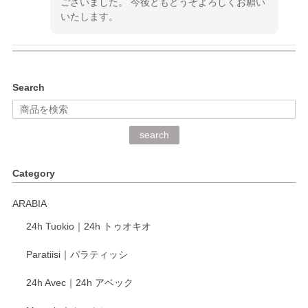
ございました。 今後ともどうぞよろしくお願い
いたします。
kata kata（カタカタ） 印判手小皿 ぶらさがり
Search
2026/06/15
深さや大きさがとてもちょうど良く、手に馴染み、洗いやす
search
く、他の柄も何枚かこちらで買い、毎食時に使用していま
す。ショップの方が大変丁寧で、1枚不良がありましたが快
Category
く交換して下さいました。
ARABIA
この度もレビューをご投稿いただき、誠にあり
24h Tuokio｜24h トゥオキオ
がとうございます。 同じシリーズの器を揃えて
ご愛用いただいているとのこと、大変嬉しく思
Paratiisi｜パラティッシ
います。 温かいお言葉をいただき、ありがとう
ございました。 今後ともどうぞよろしくお願い
24h Avec｜24h アベック
いたします。