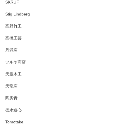
SKRUF
Stig Lindberg
高野竹工
高橋工芸
丹満窯
ツルヤ商店
天童木工
天龍窯
陶房青
徳永遊心
Tomotake