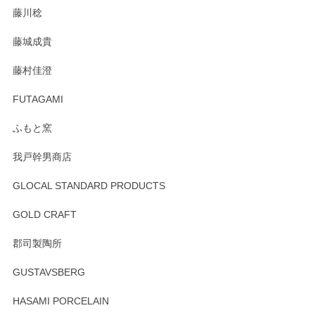
藤川稔
りました。お品もとても素敵でした。ありがとうございまし
た。
藤城成貴
この度はペンシルオンラインショップをご利用
藤村佳澄
頂き誠にありがとうございました。 そしてご丁
寧なレビューをありがとうございます。これか
FUTAGAMI
らもより良いご対応ができるよう努めてまいり
ます。またのご利用をお待ちしております。
ふもと窯
我戸幹男商店
GLOCAL STANDARD PRODUCTS
徳永遊心 みかんづくし 飯碗
2025/12/31
GOLD CRAFT
郡司製陶所
徳永遊心 みかんづくし マグカップ
GUSTAVSBERG
2025/12/31
HASAMI PORCELAIN