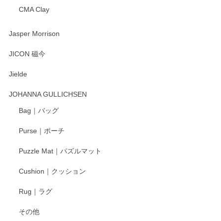
CMA Clay
渡邉陽子 マーメイドタマネギガール 飾蓋付花入
2025/08/20
Jasper Morrison
とても可愛らしい。
JICON 磁今
Jielde
この度はペンシルオンラインショップでのご購
入、そしてレビューまで誠にありがとうござい
JOHANNA GULLICHSEN
ます。気に入って頂けたようで嬉しく思いま
す。今後ともどうぞよろしくお願いいたしま
Bag｜バッグ
す。
Purse｜ポーチ
Puzzle Mat｜パズルマット
柴田慶信商店 大館曲げわっぱ 白木小判弁当箱（大）
Cushion｜クッション
2025/04/16
Rug｜ラグ
入金翌日にすぐ届きました！ 梱包も丁寧にして頂きメッセー
その他
ジもありがとうございました。 初めてのわっぱ弁当箱で大切