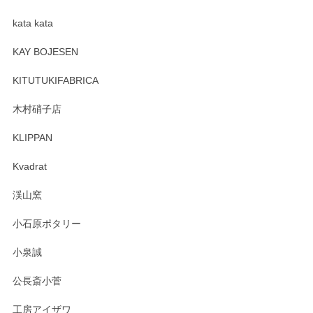
kata kata
この度はペンシルオンラインショップをご利用
頂き誠にありがとうございます。 そしてレビュ
KAY BOJESEN
ーも大変嬉しく思います。 今後ともどうぞよろ
しくお願いいたします。
KITUTUKIFABRICA
木村硝子店
KLIPPAN
森脇靖 マグカップ 若苗釉
2025/04/07
Kvadrat
淡いグリーンのカラーがとても可愛いです❤️ ありがとうござ
渓山窯
いましたm(_)m
小石原ポタリー
この度はペンシルオンラインショップをご利用
小泉誠
いただき誠にありがとうございました。森脇さ
んの作品はほっこりいたしますね。今後ともど
公長斎小菅
うぞよろしくお願いいたします。
工房アイザワ