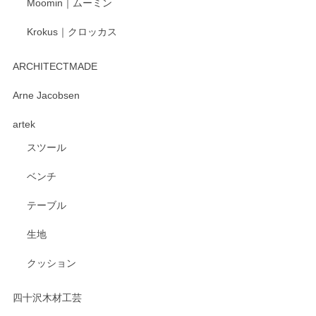
Moomin｜ムーミン
Krokus｜クロッカス
kata kata（カタカタ） 印判手小皿 たんぽぽ
2026/06/15
ARCHITECTMADE
深さや大きさがとてもちょうど良く、手に馴染み、洗いやす
Arne Jacobsen
く、他の柄も何枚かこちらで買い、毎食時に使用していま
artek
す。ショップの方が大変親切、丁寧で、また利用させて頂き
たいショップさんです。
スツール
ベンチ
この度はペンシルオンラインショップをご利用
いただき、誠にありがとうございます。 また、
テーブル
レビューをご投稿いただき、重ねてお礼申し上
げます。 深さや大きさ、使い心地を気に入って
生地
いただけたようで大変嬉しく思います。 毎食時
にご愛用いただいているとのこと、とても光栄
クッション
です。 温かいお言葉をいただき、ありがとうご
ざいます。 またのご利用を心よりお待ちしてお
ります。
四十沢木材工芸