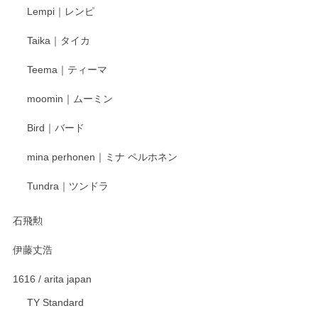
Lempi｜レンピ
丁寧に対応していただきました。ありがとうございます◎
Taika｜タイカ
この度はペンシルオンラインショップをご利用
Teema｜ティーマ
頂き誠にありがとうございました。 そしてご丁
寧なレビューをありがとうございます。これか
moomin｜ムーミン
らもより良いご対応ができるよう努めてまいり
ます。またのご利用をお待ちしております。
Bird｜バード
mina perhonen｜ミナ ペルホネン
宮島工芸製作所 返しヘラ 小
Tundra｜ツンドラ
2025/12/21
石飛勲
伊藤丈浩
渡邉陽子 マグカップ
2025/11/23
1616 / arita japan
TY Standard