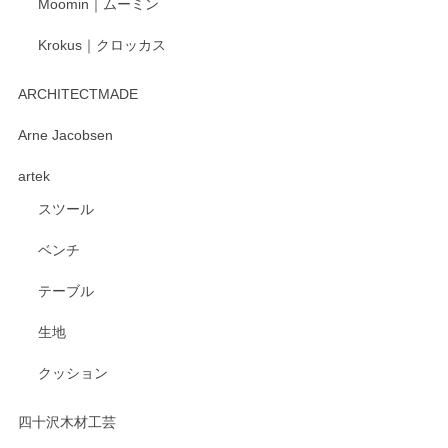
Moomin｜ムーミン
Krokus｜クロッカス
kata kata（カタカタ） 印判手小皿 たんぽぽ
2026/06/15
ARCHITECTMADE
深さや大きさがとてもちょうど良く、手に馴染み、洗いやす
Arne Jacobsen
く、他の柄も何枚かこちらで買い、毎食時に使用していま
artek
す。ショップの方が大変親切、丁寧で、また利用させて頂き
たいショップさんです。
スツール
ベンチ
この度はペンシルオンラインショップをご利用
いただき、誠にありがとうございます。 また、
テーブル
レビューをご投稿いただき、重ねてお礼申し上
げます。 深さや大きさ、使い心地を気に入って
生地
いただけたようで大変嬉しく思います。 毎食時
にご愛用いただいているとのこと、とても光栄
クッション
です。 温かいお言葉をいただき、ありがとうご
ざいます。 またのご利用を心よりお待ちしてお
ります。
四十沢木材工芸