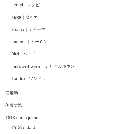
Lempi｜レンピ
丁寧に対応していただきました。ありがとうございます◎
Taika｜タイカ
この度はペンシルオンラインショップをご利用
Teema｜ティーマ
頂き誠にありがとうございました。 そしてご丁
寧なレビューをありがとうございます。これか
moomin｜ムーミン
らもより良いご対応ができるよう努めてまいり
ます。またのご利用をお待ちしております。
Bird｜バード
mina perhonen｜ミナ ペルホネン
宮島工芸製作所 返しヘラ 小
Tundra｜ツンドラ
2025/12/21
石飛勲
伊藤丈浩
渡邉陽子 マグカップ
2025/11/23
1616 / arita japan
TY Standard