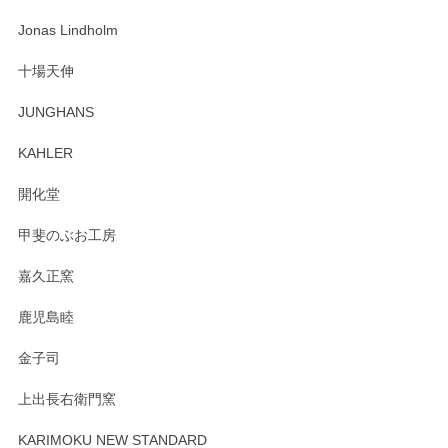
な物を開けるようにドキドキしながら開封しました。綺麗な
わっぱで感激です！ これから大切に使って風合いが変わるの
Jonas Lindholm
も楽しんで行きたいと思います。
十場天伸
この度はペンシルオンラインショップでのご購
JUNGHANS
入、そしてレビューまで誠にありがとうござい
ます。柴田慶信商店さんの曲げわっぱは、日々
KAHLER
の暮らしを豊かにするお品だと私たちも思って
おります。お手入れ方法がいろいろとございま
開化堂
すが、風合いとともにお楽しみ頂けますと幸い
です。今後ともどうぞよろしくお願いいたしま
甲斐のぶお工房
す。
嘉久正窯
鹿児島睦
Sghr（スガハラ） Mini Vase（ミニベース） 一輪挿し 三角錐 クリアー
金子司
2025/04/07
上出長右衛門窯
プレゼント用に購入したので、まだ中は見れていないのです
が、 しっかり梱包されていたので割れてはないと思います。
KARIMOKU NEW STANDARD