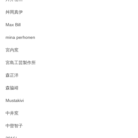
柴田慶信商店 大館曲げわっぱ 白木小判弁当箱（大）
2025/03/30
舛岡真伊
Max Bill
zen to カレー皿 plate245 ホワイト
mina perhonen
2025/03/19
宮内窯
ステキなカレー皿早速使わせていただきました。 色々お手数
宮島工芸製作所
おかけしました。 ありがとうございます。
森正洋
この度はペンシルオンラインショップをご利用
森脇靖
頂き、レビューもありがとうございます。カレ
ー皿を気に入って頂けたようで安心しました。
Mustakivi
気になられるものがありましたら、またお気軽
にお問い合わせください。今後ともよろしくお
中井窯
願いいたします。
中曽智子