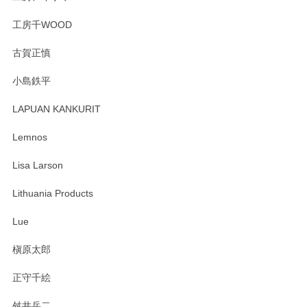
工房千WOOD
森脇靖 湯呑 若苗釉
古賀正慎
2025/04/07
小島鉄平
レビューが遅くなり申し訳ありません、 無事届いておりま
す。 素敵な湯呑みでとても気に入りました。 発送も早く、
LAPUAN KANKURIT
ありがとうございます。 メッセージもありがとうございまし
たm(_)m
Lemnos
Lisa Larson
この度は当店をご利用頂き誠にありがとうござ
います。無事に届いたようで安心いたしまし
Lithuania Products
た。ひとつひとつ個性がある素敵な湯呑ですよ
ね。気に入って頂けてうれしいです。マグカッ
Lue
プと花器のレビューもありがとうございます。
今後ともよろしくお願いいたします。
槇原太郎
正守千絵
舛井岳二