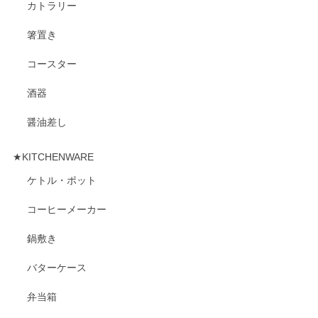
カトラリー
箸置き
コースター
酒器
醤油差し
★KITCHENWARE
ケトル・ポット
コーヒーメーカー
鍋敷き
バターケース
弁当箱