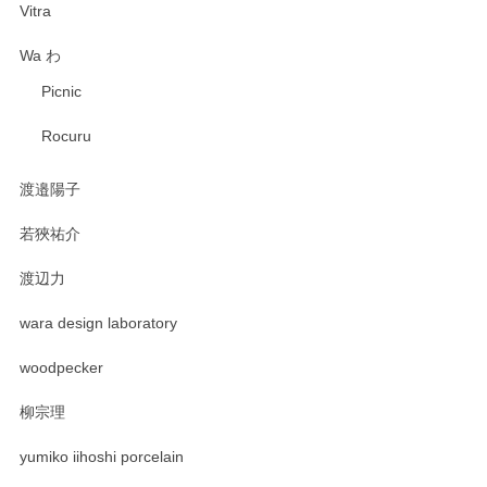
Vitra
Wa わ
Picnic
Rocuru
渡邉陽子
若狹祐介
渡辺力
wara design laboratory
woodpecker
柳宗理
yumiko iihoshi porcelain