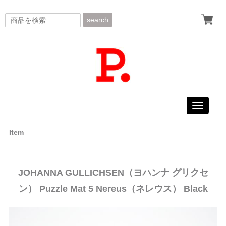
search
Toggle
navigati
Item
JOHANNA GULLICHSEN（ヨハンナ グリクセ
ン） Puzzle Mat 5 Nereus（ネレウス） Black