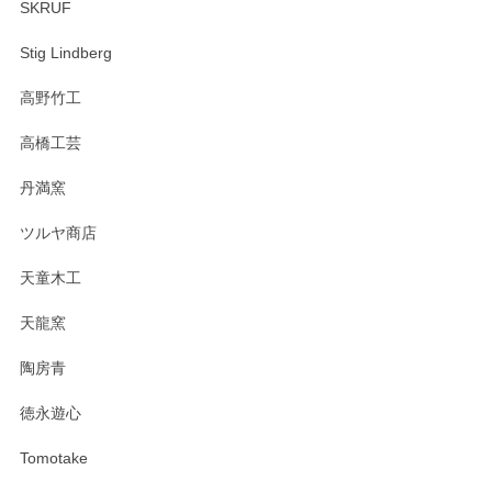
SKRUF
Stig Lindberg
高野竹工
高橋工芸
丹満窯
ツルヤ商店
天童木工
天龍窯
陶房青
徳永遊心
Tomotake