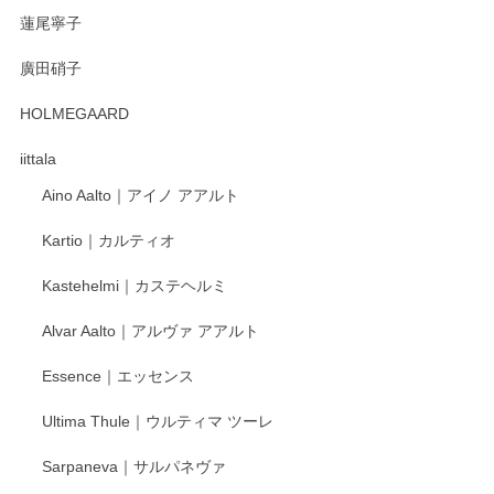
蓮尾寧子
徳永遊心 みかんづくし 口巻皿6寸
廣田硝子
2025/12/31
HOLMEGAARD
徳永遊心さんの作品が好きなので、購入できうれしいです。
これからも楽しみにしています。
iittala
Aino Aalto｜アイノ アアルト
レビューをありがとうございます。 そしてお喜
Kartio｜カルティオ
び頂き嬉しいです。 徳永遊心窯の器はこれから
もいろいろと入荷の予定です。 ペンシルインス
Kastehelmi｜カステヘルミ
タグラムにて入荷状況のご確認をして頂けます
と幸いです。 今後ともよろしくお願いいたしま
Alvar Aalto｜アルヴァ アアルト
す。
Essence｜エッセンス
Ultima Thule｜ウルティマ ツーレ
徳永遊心 色絵花繋ぎ 飯碗
2025/12/24
Sarpaneva｜サルパネヴァ