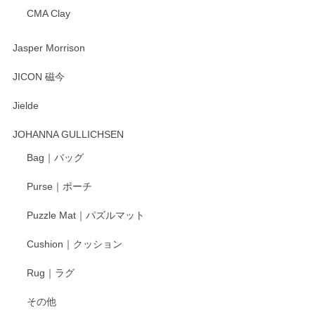
CMA Clay
渡邉陽子 マーメイドタマネギガール 飾蓋付花入
2025/08/20
Jasper Morrison
とても可愛らしい。
JICON 磁今
Jielde
この度はペンシルオンラインショップでのご購
入、そしてレビューまで誠にありがとうござい
JOHANNA GULLICHSEN
ます。気に入って頂けたようで嬉しく思いま
す。今後ともどうぞよろしくお願いいたしま
Bag｜バッグ
す。
Purse｜ポーチ
Puzzle Mat｜パズルマット
柴田慶信商店 大館曲げわっぱ 白木小判弁当箱（大）
Cushion｜クッション
2025/04/16
Rug｜ラグ
入金翌日にすぐ届きました！ 梱包も丁寧にして頂きメッセー
その他
ジもありがとうございました。 初めてのわっぱ弁当箱で大切