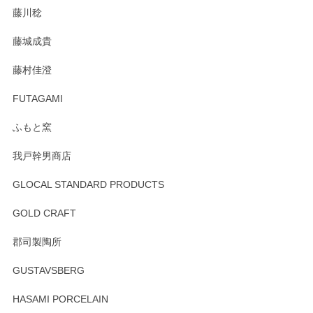
藤川稔
りました。お品もとても素敵でした。ありがとうございまし
た。
藤城成貴
この度はペンシルオンラインショップをご利用
藤村佳澄
頂き誠にありがとうございました。 そしてご丁
寧なレビューをありがとうございます。これか
FUTAGAMI
らもより良いご対応ができるよう努めてまいり
ます。またのご利用をお待ちしております。
ふもと窯
我戸幹男商店
GLOCAL STANDARD PRODUCTS
徳永遊心 みかんづくし 飯碗
2025/12/31
GOLD CRAFT
郡司製陶所
徳永遊心 みかんづくし マグカップ
GUSTAVSBERG
2025/12/31
HASAMI PORCELAIN