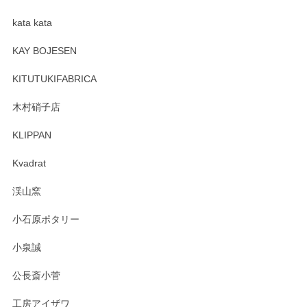
kata kata
この度はペンシルオンラインショップをご利用
頂き誠にありがとうございます。 そしてレビュ
KAY BOJESEN
ーも大変嬉しく思います。 今後ともどうぞよろ
しくお願いいたします。
KITUTUKIFABRICA
木村硝子店
KLIPPAN
森脇靖 マグカップ 若苗釉
2025/04/07
Kvadrat
淡いグリーンのカラーがとても可愛いです❤️ ありがとうござ
渓山窯
いましたm(_)m
小石原ポタリー
この度はペンシルオンラインショップをご利用
小泉誠
いただき誠にありがとうございました。森脇さ
んの作品はほっこりいたしますね。今後ともど
公長斎小菅
うぞよろしくお願いいたします。
工房アイザワ