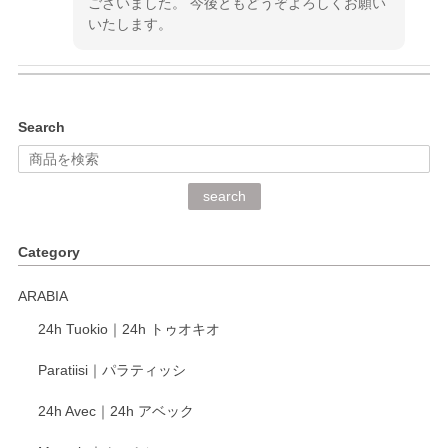
ございました。 今後ともどうぞよろしくお願い
いたします。
kata kata（カタカタ） 印判手小皿 ぶらさがり
Search
2026/06/15
深さや大きさがとてもちょうど良く、手に馴染み、洗いやす
search
く、他の柄も何枚かこちらで買い、毎食時に使用していま
す。ショップの方が大変丁寧で、1枚不良がありましたが快
Category
く交換して下さいました。
ARABIA
この度もレビューをご投稿いただき、誠にあり
24h Tuokio｜24h トゥオキオ
がとうございます。 同じシリーズの器を揃えて
ご愛用いただいているとのこと、大変嬉しく思
Paratiisi｜パラティッシ
います。 温かいお言葉をいただき、ありがとう
ございました。 今後ともどうぞよろしくお願い
24h Avec｜24h アベック
いたします。