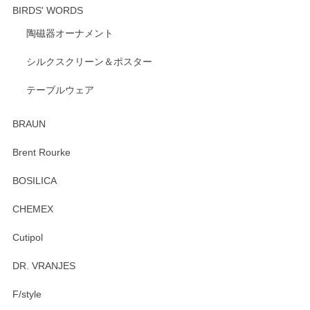
BIRDS' WORDS
陶磁器オーナメント
出西窯 カップ＆ソーサー 呉須
2026/04/24
シルクスクリーン＆ポスター
テーブルウェア
ありがとうございました。 出西窯のカップ&ソーサーを探し
ていたので、購入出来て良かったです♪
BRAUN
この度はペンシルオンラインショップをご利用
Brent Rourke
頂き誠にありがとうございます。 お探しのカッ
プ＆ソーサーをお届けでき嬉しく思います。 今
BOSILICA
後ともどうぞよろしくお願いいたします。
CHEMEX
Cutipol
Brent Rourke（ブレント ルーク） オーバルシェーカーボックス 4
DR. VRANJES
2026/01/15
F/style
注文から手元に届くまでとても早く、梱包もしっかりしてお