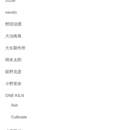
2016/
PASS THE BATON（パス ザ バトン） x mina perhonen（ミナ ペルホネン） ディーププレート（咲いている花にただ笑ふ）ミントグリーン
2025/02/12
nendo
野田琺瑯
大治将典
PASS THE BATON（パス ザ バトン） x mina perhonen（ミナ ペルホネン） プレート（咲いている花にただ笑ふ）ミントグリーン
2025/02/12
大矢製作所
岡本太郎
荻野克彦
小野里奈
ONE KILN
Ash
Cultivate