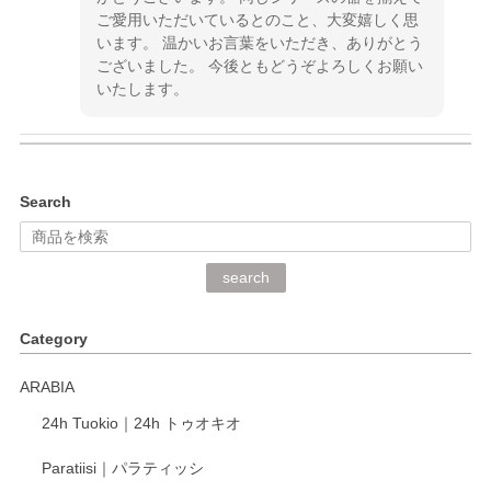
ご愛用いただいているとのこと、大変嬉しく思
います。 温かいお言葉をいただき、ありがとう
ございました。 今後ともどうぞよろしくお願い
いたします。
kata kata（カタカタ） 印判手小皿 ぶらさがり
Search
2026/06/15
深さや大きさがとてもちょうど良く、手に馴染み、洗いやす
search
く、他の柄も何枚かこちらで買い、毎食時に使用していま
す。ショップの方が大変丁寧で、1枚不良がありましたが快
Category
く交換して下さいました。
ARABIA
この度もレビューをご投稿いただき、誠にあり
24h Tuokio｜24h トゥオキオ
がとうございます。 同じシリーズの器を揃えて
ご愛用いただいているとのこと、大変嬉しく思
Paratiisi｜パラティッシ
います。 温かいお言葉をいただき、ありがとう