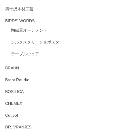
ざいます。 またのご利用を心よりお待ちしてお
ります。
四十沢木材工芸
BIRDS' WORDS
陶磁器オーナメント
出西窯 カップ＆ソーサー 呉須
2026/04/24
シルクスクリーン＆ポスター
テーブルウェア
ありがとうございました。 出西窯のカップ&ソーサーを探し
ていたので、購入出来て良かったです♪
BRAUN
この度はペンシルオンラインショップをご利用
Brent Rourke
頂き誠にありがとうございます。 お探しのカッ
プ＆ソーサーをお届けでき嬉しく思います。 今
BOSILICA
後ともどうぞよろしくお願いいたします。
CHEMEX
Cutipol
Brent Rourke（ブレント ルーク） オーバルシェーカーボックス 4
DR. VRANJES
2026/01/15