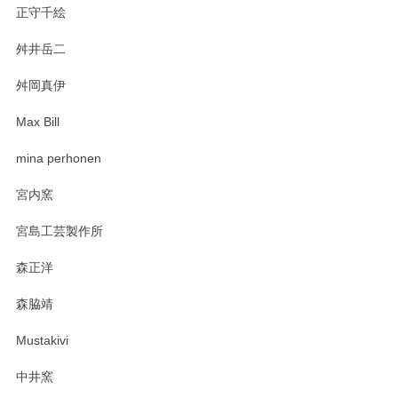
正守千絵
舛井岳二
柴田慶信商店 大館曲げわっぱ 白木小判弁当箱（大）
2025/03/30
舛岡真伊
Max Bill
zen to カレー皿 plate245 ホワイト
mina perhonen
2025/03/19
宮内窯
ステキなカレー皿早速使わせていただきました。 色々お手数
宮島工芸製作所
おかけしました。 ありがとうございます。
森正洋
この度はペンシルオンラインショップをご利用
森脇靖
頂き、レビューもありがとうございます。カレ
ー皿を気に入って頂けたようで安心しました。
Mustakivi
気になられるものがありましたら、またお気軽
にお問い合わせください。今後ともよろしくお
中井窯
願いいたします。