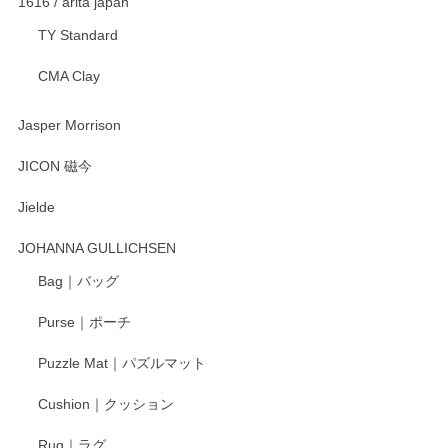
1616 / arita japan
TY Standard
CMA Clay
渡邉陽子 マーメイドタマネギガール 飾蓋付花入
2025/08/20
Jasper Morrison
とても可愛らしい。
JICON 磁今
Jielde
この度はペンシルオンラインショップでのご購
入、そしてレビューまで誠にありがとうござい
JOHANNA GULLICHSEN
ます。気に入って頂けたようで嬉しく思いま
す。今後ともどうぞよろしくお願いいたしま
Bag｜バッグ
す。
Purse｜ポーチ
Puzzle Mat｜パズルマット
柴田慶信商店 大館曲げわっぱ 白木小判弁当箱（大）
Cushion｜クッション
2025/04/16
Rug｜ラグ