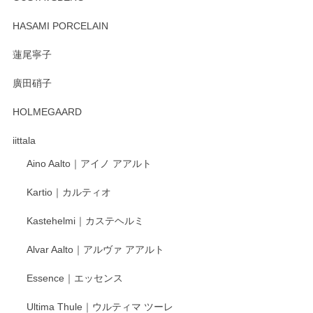
2025/12/31
HASAMI PORCELAIN
蓮尾寧子
徳永遊心 みかんづくし 口巻皿6寸
廣田硝子
2025/12/31
HOLMEGAARD
徳永遊心さんの作品が好きなので、購入できうれしいです。
これからも楽しみにしています。
iittala
Aino Aalto｜アイノ アアルト
レビューをありがとうございます。 そしてお喜
Kartio｜カルティオ
び頂き嬉しいです。 徳永遊心窯の器はこれから
もいろいろと入荷の予定です。 ペンシルインス
Kastehelmi｜カステヘルミ
タグラムにて入荷状況のご確認をして頂けます
と幸いです。 今後ともよろしくお願いいたしま
Alvar Aalto｜アルヴァ アアルト
す。
Essence｜エッセンス
Ultima Thule｜ウルティマ ツーレ