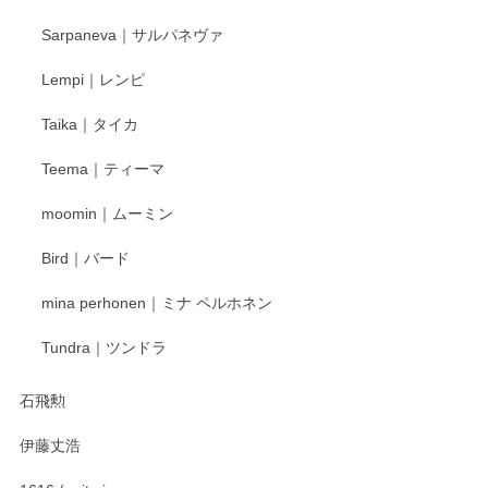
徳永遊心 色絵花繋ぎ 飯碗
2025/12/24
Sarpaneva｜サルパネヴァ
Lempi｜レンピ
丁寧に対応していただきました。ありがとうございます◎
Taika｜タイカ
この度はペンシルオンラインショップをご利用
Teema｜ティーマ
頂き誠にありがとうございました。 そしてご丁
寧なレビューをありがとうございます。これか
moomin｜ムーミン
らもより良いご対応ができるよう努めてまいり
ます。またのご利用をお待ちしております。
Bird｜バード
mina perhonen｜ミナ ペルホネン
宮島工芸製作所 返しヘラ 小
Tundra｜ツンドラ
2025/12/21
石飛勲
伊藤丈浩
渡邉陽子 マグカップ
2025/11/23