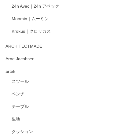
ございました。 今後ともどうぞよろしくお願い
24h Avec｜24h アベック
いたします。
Moomin｜ムーミン
Krokus｜クロッカス
kata kata（カタカタ） 印判手小皿 たんぽぽ
2026/06/15
ARCHITECTMADE
深さや大きさがとてもちょうど良く、手に馴染み、洗いやす
Arne Jacobsen
く、他の柄も何枚かこちらで買い、毎食時に使用していま
artek
す。ショップの方が大変親切、丁寧で、また利用させて頂き
たいショップさんです。
スツール
ベンチ
この度はペンシルオンラインショップをご利用
いただき、誠にありがとうございます。 また、
テーブル
レビューをご投稿いただき、重ねてお礼申し上
げます。 深さや大きさ、使い心地を気に入って
生地
いただけたようで大変嬉しく思います。 毎食時
にご愛用いただいているとのこと、とても光栄
クッション
です。 温かいお言葉をいただき、ありがとうご