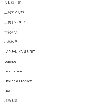
んの作品はほっこりいたしますね。今後ともど
公長斎小菅
うぞよろしくお願いいたします。
工房アイザワ
工房千WOOD
森脇靖 湯呑 若苗釉
古賀正慎
2025/04/07
小島鉄平
レビューが遅くなり申し訳ありません、 無事届いておりま
す。 素敵な湯呑みでとても気に入りました。 発送も早く、
LAPUAN KANKURIT
ありがとうございます。 メッセージもありがとうございまし
たm(_)m
Lemnos
Lisa Larson
この度は当店をご利用頂き誠にありがとうござ
います。無事に届いたようで安心いたしまし
Lithuania Products
た。ひとつひとつ個性がある素敵な湯呑ですよ
ね。気に入って頂けてうれしいです。マグカッ
Lue
プと花器のレビューもありがとうございます。
今後ともよろしくお願いいたします。
槇原太郎