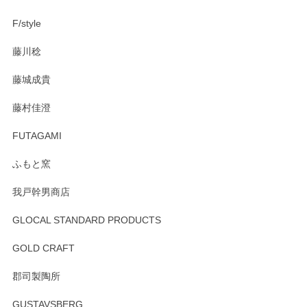
F/style
注文から手元に届くまでとても早く、梱包もしっかりしてお
藤川稔
りました。お品もとても素敵でした。ありがとうございまし
た。
藤城成貴
この度はペンシルオンラインショップをご利用
藤村佳澄
頂き誠にありがとうございました。 そしてご丁
寧なレビューをありがとうございます。これか
FUTAGAMI
らもより良いご対応ができるよう努めてまいり
ます。またのご利用をお待ちしております。
ふもと窯
我戸幹男商店
GLOCAL STANDARD PRODUCTS
徳永遊心 みかんづくし 飯碗
2025/12/31
GOLD CRAFT
郡司製陶所
徳永遊心 みかんづくし マグカップ
GUSTAVSBERG