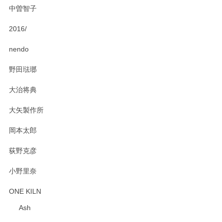
中曽智子
2016/
PASS THE BATON（パス ザ バトン） x mina perhonen（ミナ ペルホネン） ディーププレート（咲いている花にただ笑ふ）ミントグリーン
2025/02/12
nendo
野田琺瑯
大治将典
PASS THE BATON（パス ザ バトン） x mina perhonen（ミナ ペルホネン） プレート（咲いている花にただ笑ふ）ミントグリーン
2025/02/12
大矢製作所
岡本太郎
荻野克彦
小野里奈
ONE KILN
Ash