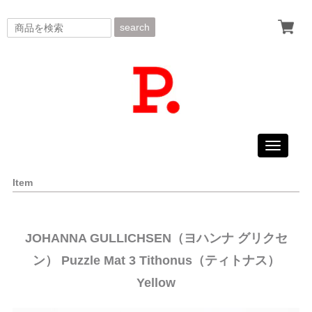
search
Toggle
navigati
Item
JOHANNA GULLICHSEN（ヨハンナ グリクセ
ン） Puzzle Mat 3 Tithonus（ティトナス）
Yellow