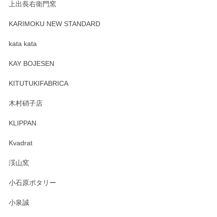
上出長右衛門窯
プレゼント用に購入したので、まだ中は見れていないのです
が、 しっかり梱包されていたので割れてはないと思います。
KARIMOKU NEW STANDARD
kata kata
この度はペンシルオンラインショップをご利用
頂き誠にありがとうございます。 そしてレビュ
KAY BOJESEN
ーも大変嬉しく思います。 今後ともどうぞよろ
しくお願いいたします。
KITUTUKIFABRICA
木村硝子店
KLIPPAN
森脇靖 マグカップ 若苗釉
2025/04/07
Kvadrat
淡いグリーンのカラーがとても可愛いです❤️ ありがとうござ
渓山窯
いましたm(_)m
小石原ポタリー
この度はペンシルオンラインショップをご利用
小泉誠
いただき誠にありがとうございました。森脇さ