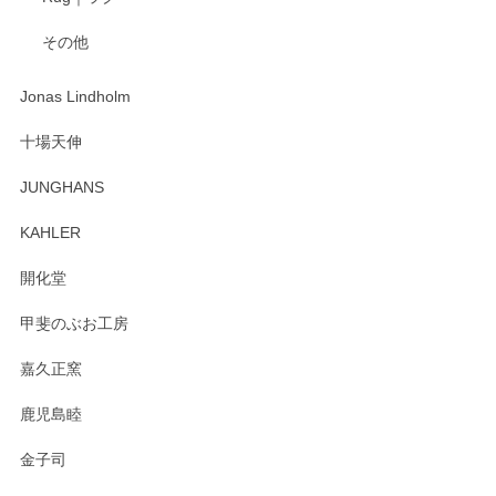
入金翌日にすぐ届きました！ 梱包も丁寧にして頂きメッセー
その他
ジもありがとうございました。 初めてのわっぱ弁当箱で大切
な物を開けるようにドキドキしながら開封しました。綺麗な
わっぱで感激です！ これから大切に使って風合いが変わるの
Jonas Lindholm
も楽しんで行きたいと思います。
十場天伸
この度はペンシルオンラインショップでのご購
JUNGHANS
入、そしてレビューまで誠にありがとうござい
ます。柴田慶信商店さんの曲げわっぱは、日々
KAHLER
の暮らしを豊かにするお品だと私たちも思って
おります。お手入れ方法がいろいろとございま
開化堂
すが、風合いとともにお楽しみ頂けますと幸い
です。今後ともどうぞよろしくお願いいたしま
甲斐のぶお工房
す。
嘉久正窯
鹿児島睦
Sghr（スガハラ） Mini Vase（ミニベース） 一輪挿し 三角錐 クリアー
金子司
2025/04/07