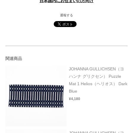
日本国内にお住まいの方向け
通報する
関連商品
JOHANNA GULLICHSEN（ヨ
ハンナ グリクセン） Puzzle
Mat 1 Helios（ヘリオス） Dark
Blue
¥4,180
JOHANNA GULLICHSEN（ヨ