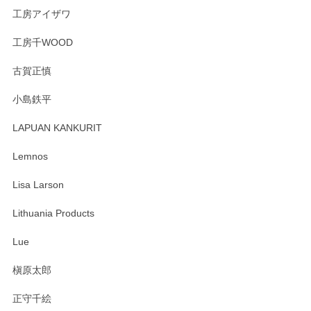
工房アイザワ
工房千WOOD
森脇靖 湯呑 若苗釉
古賀正慎
2025/04/07
小島鉄平
レビューが遅くなり申し訳ありません、 無事届いておりま
す。 素敵な湯呑みでとても気に入りました。 発送も早く、
LAPUAN KANKURIT
ありがとうございます。 メッセージもありがとうございまし
たm(_)m
Lemnos
Lisa Larson
この度は当店をご利用頂き誠にありがとうござ
います。無事に届いたようで安心いたしまし
Lithuania Products
た。ひとつひとつ個性がある素敵な湯呑ですよ
ね。気に入って頂けてうれしいです。マグカッ
Lue
プと花器のレビューもありがとうございます。
今後ともよろしくお願いいたします。
槇原太郎
正守千絵