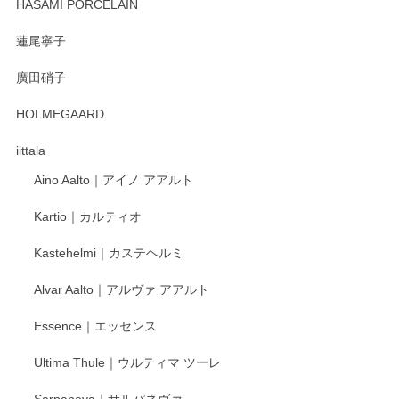
HASAMI PORCELAIN
蓮尾寧子
徳永遊心 みかんづくし 口巻皿6寸
廣田硝子
2025/12/31
HOLMEGAARD
徳永遊心さんの作品が好きなので、購入できうれしいです。
これからも楽しみにしています。
iittala
Aino Aalto｜アイノ アアルト
レビューをありがとうございます。 そしてお喜
Kartio｜カルティオ
び頂き嬉しいです。 徳永遊心窯の器はこれから
もいろいろと入荷の予定です。 ペンシルインス
Kastehelmi｜カステヘルミ
タグラムにて入荷状況のご確認をして頂けます
と幸いです。 今後ともよろしくお願いいたしま
Alvar Aalto｜アルヴァ アアルト
す。
Essence｜エッセンス
Ultima Thule｜ウルティマ ツーレ
徳永遊心 色絵花繋ぎ 飯碗
2025/12/24
Sarpaneva｜サルパネヴァ