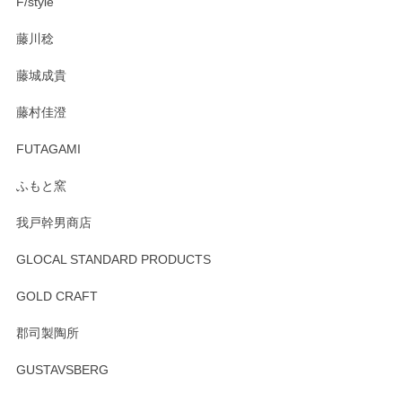
F/style
注文から手元に届くまでとても早く、梱包もしっかりしてお
藤川稔
りました。お品もとても素敵でした。ありがとうございまし
た。
藤城成貴
この度はペンシルオンラインショップをご利用
藤村佳澄
頂き誠にありがとうございました。 そしてご丁
寧なレビューをありがとうございます。これか
FUTAGAMI
らもより良いご対応ができるよう努めてまいり
ます。またのご利用をお待ちしております。
ふもと窯
我戸幹男商店
GLOCAL STANDARD PRODUCTS
徳永遊心 みかんづくし 飯碗
2025/12/31
GOLD CRAFT
郡司製陶所
徳永遊心 みかんづくし マグカップ
GUSTAVSBERG
2025/12/31