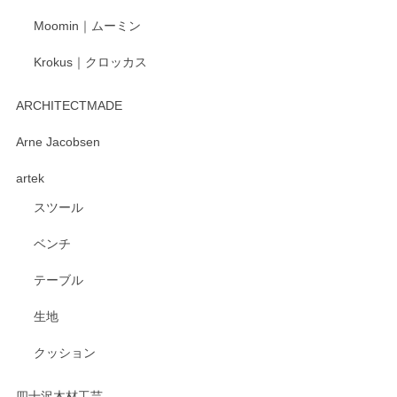
Moomin｜ムーミン
Krokus｜クロッカス
kata kata（カタカタ） 印判手小皿 たんぽぽ
2026/06/15
ARCHITECTMADE
深さや大きさがとてもちょうど良く、手に馴染み、洗いやす
Arne Jacobsen
く、他の柄も何枚かこちらで買い、毎食時に使用していま
artek
す。ショップの方が大変親切、丁寧で、また利用させて頂き
たいショップさんです。
スツール
ベンチ
この度はペンシルオンラインショップをご利用
いただき、誠にありがとうございます。 また、
テーブル
レビューをご投稿いただき、重ねてお礼申し上
げます。 深さや大きさ、使い心地を気に入って
生地
いただけたようで大変嬉しく思います。 毎食時
にご愛用いただいているとのこと、とても光栄
クッション
です。 温かいお言葉をいただき、ありがとうご
ざいます。 またのご利用を心よりお待ちしてお
ります。
四十沢木材工芸