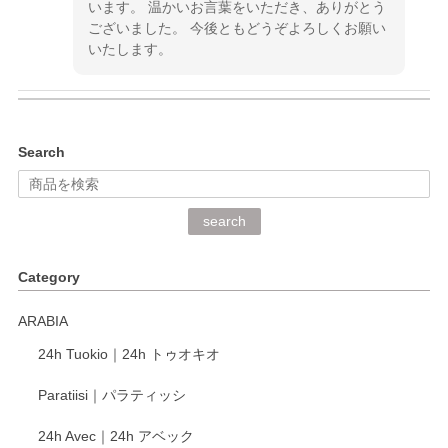
います。 温かいお言葉をいただき、ありがとう
ございました。 今後ともどうぞよろしくお願い
いたします。
kata kata（カタカタ） 印判手小皿 ぶらさがり
Search
2026/06/15
深さや大きさがとてもちょうど良く、手に馴染み、洗いやす
search
く、他の柄も何枚かこちらで買い、毎食時に使用していま
す。ショップの方が大変丁寧で、1枚不良がありましたが快
Category
く交換して下さいました。
ARABIA
この度もレビューをご投稿いただき、誠にあり
24h Tuokio｜24h トゥオキオ
がとうございます。 同じシリーズの器を揃えて
ご愛用いただいているとのこと、大変嬉しく思
Paratiisi｜パラティッシ
います。 温かいお言葉をいただき、ありがとう
ございました。 今後ともどうぞよろしくお願い
24h Avec｜24h アベック
いたします。