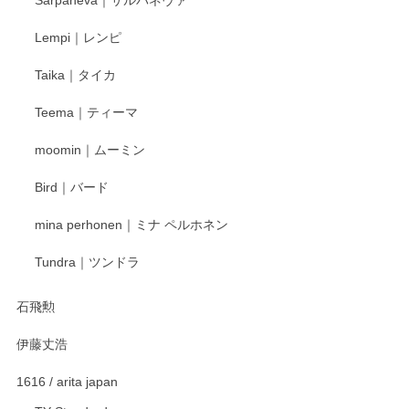
Lempi｜レンピ
丁寧に対応していただきました。ありがとうございます◎
Taika｜タイカ
この度はペンシルオンラインショップをご利用
Teema｜ティーマ
頂き誠にありがとうございました。 そしてご丁
寧なレビューをありがとうございます。これか
moomin｜ムーミン
らもより良いご対応ができるよう努めてまいり
ます。またのご利用をお待ちしております。
Bird｜バード
mina perhonen｜ミナ ペルホネン
宮島工芸製作所 返しヘラ 小
Tundra｜ツンドラ
2025/12/21
石飛勲
伊藤丈浩
渡邉陽子 マグカップ
2025/11/23
1616 / arita japan