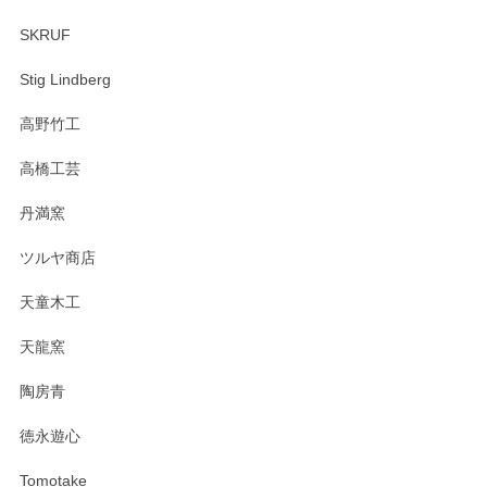
SKRUF
Stig Lindberg
高野竹工
高橋工芸
丹満窯
ツルヤ商店
天童木工
天龍窯
陶房青
徳永遊心
Tomotake