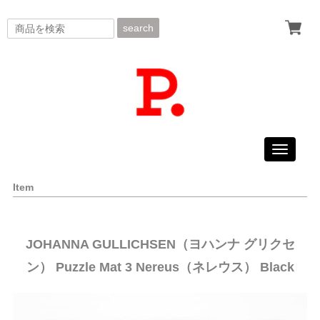
search
Toggle
navigati
Item
JOHANNA GULLICHSEN（ヨハンナ グリクセ
ン） Puzzle Mat 3 Nereus（ネレウス） Black