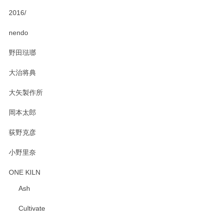
2016/
PASS THE BATON（パス ザ バトン） x mina perhonen（ミナ ペルホネン） ディーププレート（咲いている花にただ笑ふ）ミントグリーン
2025/02/12
nendo
野田琺瑯
大治将典
PASS THE BATON（パス ザ バトン） x mina perhonen（ミナ ペルホネン） プレート（咲いている花にただ笑ふ）ミントグリーン
2025/02/12
大矢製作所
岡本太郎
荻野克彦
小野里奈
ONE KILN
Ash
Cultivate