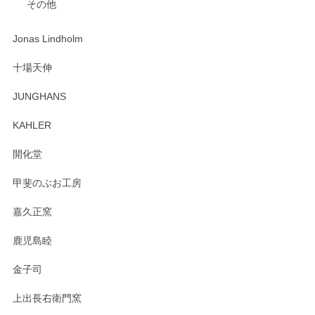
その他
ジもありがとうございました。 初めてのわっぱ弁当箱で大切
な物を開けるようにドキドキしながら開封しました。綺麗な
わっぱで感激です！ これから大切に使って風合いが変わるの
Jonas Lindholm
も楽しんで行きたいと思います。
十場天伸
この度はペンシルオンラインショップでのご購
JUNGHANS
入、そしてレビューまで誠にありがとうござい
ます。柴田慶信商店さんの曲げわっぱは、日々
KAHLER
の暮らしを豊かにするお品だと私たちも思って
おります。お手入れ方法がいろいろとございま
開化堂
すが、風合いとともにお楽しみ頂けますと幸い
です。今後ともどうぞよろしくお願いいたしま
甲斐のぶお工房
す。
嘉久正窯
鹿児島睦
Sghr（スガハラ） Mini Vase（ミニベース） 一輪挿し 三角錐 クリアー
金子司
2025/04/07
上出長右衛門窯
プレゼント用に購入したので、まだ中は見れていないのです