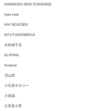
が、 しっかり梱包されていたので割れてはないと思います。
KARIMOKU NEW STANDARD
kata kata
この度はペンシルオンラインショップをご利用
頂き誠にありがとうございます。 そしてレビュ
KAY BOJESEN
ーも大変嬉しく思います。 今後ともどうぞよろ
しくお願いいたします。
KITUTUKIFABRICA
木村硝子店
KLIPPAN
森脇靖 マグカップ 若苗釉
2025/04/07
Kvadrat
淡いグリーンのカラーがとても可愛いです❤️ ありがとうござ
渓山窯
いましたm(_)m
小石原ポタリー
この度はペンシルオンラインショップをご利用
小泉誠
いただき誠にありがとうございました。森脇さ
んの作品はほっこりいたしますね。今後ともど
公長斎小菅
うぞよろしくお願いいたします。