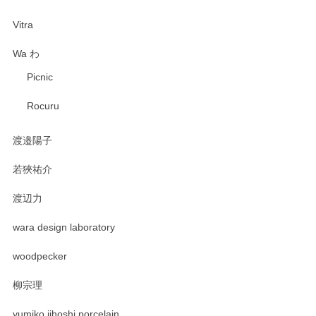
Vitra
Wa わ
Picnic
Rocuru
渡邉陽子
若狹祐介
渡辺力
wara design laboratory
woodpecker
柳宗理
yumiko iihoshi porcelain