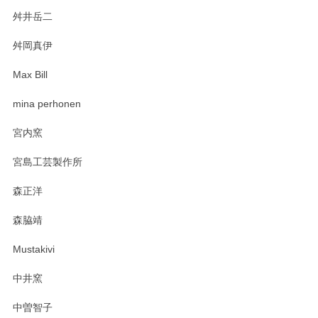
舛井岳二
柴田慶信商店 大館曲げわっぱ 白木小判弁当箱（大）
2025/03/30
舛岡真伊
Max Bill
zen to カレー皿 plate245 ホワイト
mina perhonen
2025/03/19
宮内窯
ステキなカレー皿早速使わせていただきました。 色々お手数
宮島工芸製作所
おかけしました。 ありがとうございます。
森正洋
この度はペンシルオンラインショップをご利用
森脇靖
頂き、レビューもありがとうございます。カレ
ー皿を気に入って頂けたようで安心しました。
Mustakivi
気になられるものがありましたら、またお気軽
にお問い合わせください。今後ともよろしくお
中井窯
願いいたします。
中曽智子