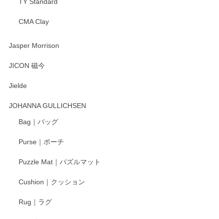
TY Standard
CMA Clay
渡邉陽子 マーメイドタマネギガール 飾蓋付花入
2025/08/20
Jasper Morrison
とても可愛らしい。
JICON 磁今
Jielde
この度はペンシルオンラインショップでのご購
入、そしてレビューまで誠にありがとうござい
JOHANNA GULLICHSEN
ます。気に入って頂けたようで嬉しく思いま
す。今後ともどうぞよろしくお願いいたしま
Bag｜バッグ
す。
Purse｜ポーチ
Puzzle Mat｜パズルマット
柴田慶信商店 大館曲げわっぱ 白木小判弁当箱（大）
Cushion｜クッション
2025/04/16
Rug｜ラグ
入金翌日にすぐ届きました！ 梱包も丁寧にして頂きメッセー