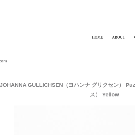
HOME
ABOUT
Item
JOHANNA GULLICHSEN（ヨハンナ グリクセン） Puzzl
ス） Yellow