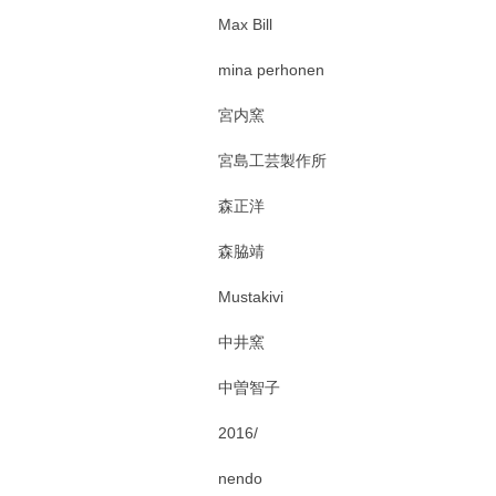
Max Bill
mina perhonen
宮内窯
宮島工芸製作所
森正洋
森脇靖
Mustakivi
中井窯
中曽智子
2016/
nendo