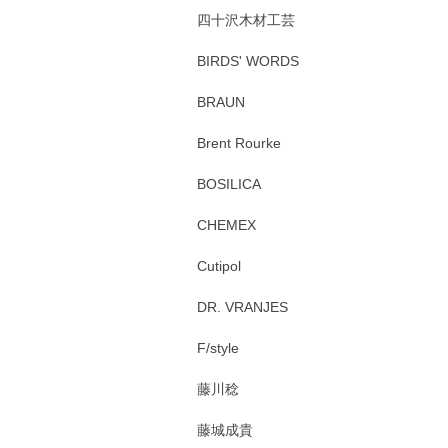
四十沢木材工芸
BIRDS' WORDS
BRAUN
Brent Rourke
BOSILICA
CHEMEX
Cutipol
DR. VRANJES
F/style
藤川稔
藤城成貴