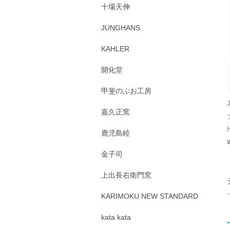
十場天伸
JUNGHANS
KAHLER
開化堂
甲斐のぶお工房
嘉久正窯
鹿児島睦
金子司
上出長右衛門窯
KARIMOKU NEW STANDARD
kata kata