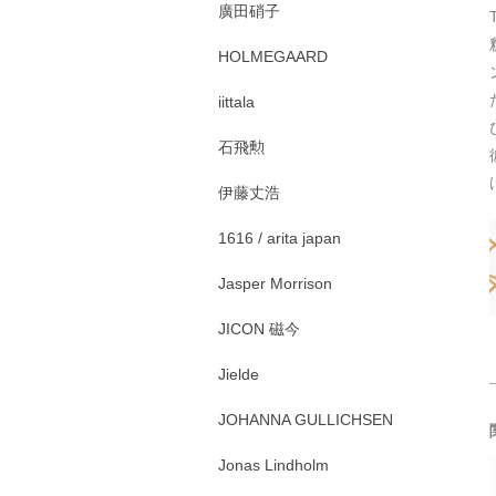
廣田硝子
HOLMEGAARD
iittala
石飛勲
伊藤丈浩
1616 / arita japan
Jasper Morrison
JICON 磁今
Jielde
JOHANNA GULLICHSEN
Jonas Lindholm