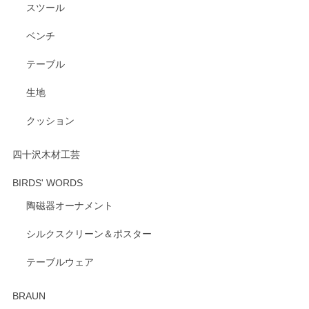
スツール
ベンチ
この度はペンシルオンラインショップをご利用
いただき、誠にありがとうございます。 また、
テーブル
レビューをご投稿いただき、重ねてお礼申し上
げます。 深さや大きさ、使い心地を気に入って
生地
いただけたようで大変嬉しく思います。 毎食時
にご愛用いただいているとのこと、とても光栄
クッション
です。 温かいお言葉をいただき、ありがとうご
ざいます。 またのご利用を心よりお待ちしてお
ります。
四十沢木材工芸
BIRDS' WORDS
陶磁器オーナメント
出西窯 カップ＆ソーサー 呉須
2026/04/24
シルクスクリーン＆ポスター
テーブルウェア
ありがとうございました。 出西窯のカップ&ソーサーを探し
ていたので、購入出来て良かったです♪
BRAUN