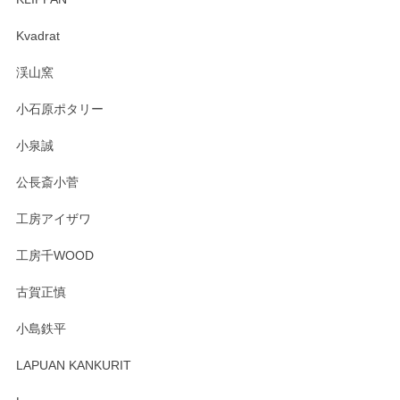
森脇靖 マグカップ 若苗釉
2025/04/07
Kvadrat
淡いグリーンのカラーがとても可愛いです❤️ ありがとうござ
渓山窯
いましたm(_)m
小石原ポタリー
この度はペンシルオンラインショップをご利用
小泉誠
いただき誠にありがとうございました。森脇さ
んの作品はほっこりいたしますね。今後ともど
公長斎小菅
うぞよろしくお願いいたします。
工房アイザワ
工房千WOOD
森脇靖 湯呑 若苗釉
古賀正慎
2025/04/07
小島鉄平
レビューが遅くなり申し訳ありません、 無事届いておりま
す。 素敵な湯呑みでとても気に入りました。 発送も早く、
LAPUAN KANKURIT
ありがとうございます。 メッセージもありがとうございまし
たm(_)m