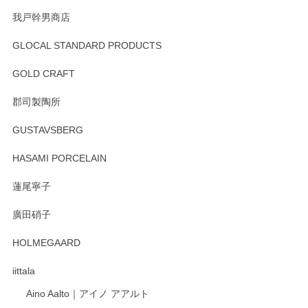
我戸幹男商店
GLOCAL STANDARD PRODUCTS
徳永遊心 みかんづくし 飯碗
2025/12/31
GOLD CRAFT
郡司製陶所
徳永遊心 みかんづくし マグカップ
GUSTAVSBERG
2025/12/31
HASAMI PORCELAIN
蓮尾寧子
徳永遊心 みかんづくし 口巻皿6寸
廣田硝子
2025/12/31
HOLMEGAARD
徳永遊心さんの作品が好きなので、購入できうれしいです。
これからも楽しみにしています。
iittala
Aino Aalto｜アイノ アアルト