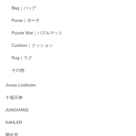
ます。気に入って頂けたようで嬉しく思いま
す。今後ともどうぞよろしくお願いいたしま
Bag｜バッグ
す。
Purse｜ポーチ
Puzzle Mat｜パズルマット
柴田慶信商店 大館曲げわっぱ 白木小判弁当箱（大）
Cushion｜クッション
2025/04/16
Rug｜ラグ
入金翌日にすぐ届きました！ 梱包も丁寧にして頂きメッセー
その他
ジもありがとうございました。 初めてのわっぱ弁当箱で大切
な物を開けるようにドキドキしながら開封しました。綺麗な
わっぱで感激です！ これから大切に使って風合いが変わるの
Jonas Lindholm
も楽しんで行きたいと思います。
十場天伸
この度はペンシルオンラインショップでのご購
JUNGHANS
入、そしてレビューまで誠にありがとうござい
ます。柴田慶信商店さんの曲げわっぱは、日々
KAHLER
の暮らしを豊かにするお品だと私たちも思って
おります。お手入れ方法がいろいろとございま
開化堂