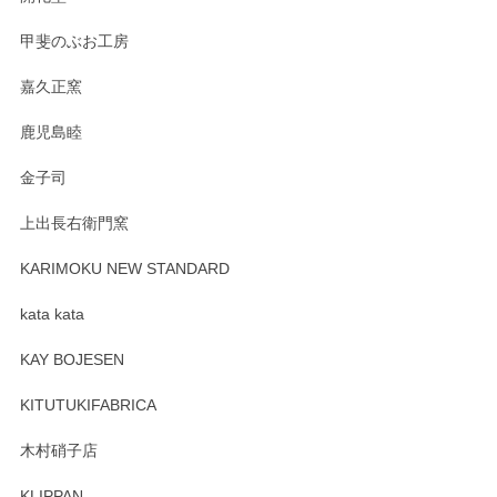
すが、風合いとともにお楽しみ頂けますと幸い
です。今後ともどうぞよろしくお願いいたしま
甲斐のぶお工房
す。
嘉久正窯
鹿児島睦
Sghr（スガハラ） Mini Vase（ミニベース） 一輪挿し 三角錐 クリアー
金子司
2025/04/07
上出長右衛門窯
プレゼント用に購入したので、まだ中は見れていないのです
が、 しっかり梱包されていたので割れてはないと思います。
KARIMOKU NEW STANDARD
kata kata
この度はペンシルオンラインショップをご利用
頂き誠にありがとうございます。 そしてレビュ
KAY BOJESEN
ーも大変嬉しく思います。 今後ともどうぞよろ
しくお願いいたします。
KITUTUKIFABRICA
木村硝子店
KLIPPAN