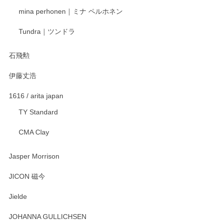
mina perhonen｜ミナ ペルホネン
宮島工芸製作所 返しヘラ 小
Tundra｜ツンドラ
2025/12/21
石飛勲
伊藤丈浩
渡邉陽子 マグカップ
2025/11/23
1616 / arita japan
TY Standard
CMA Clay
渡邉陽子 マーメイドタマネギガール 飾蓋付花入
2025/08/20
Jasper Morrison
とても可愛らしい。
JICON 磁今
Jielde
この度はペンシルオンラインショップでのご購
入、そしてレビューまで誠にありがとうござい
JOHANNA GULLICHSEN