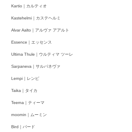
レビューをありがとうございます。 そしてお喜
Kartio｜カルティオ
び頂き嬉しいです。 徳永遊心窯の器はこれから
もいろいろと入荷の予定です。 ペンシルインス
Kastehelmi｜カステヘルミ
タグラムにて入荷状況のご確認をして頂けます
と幸いです。 今後ともよろしくお願いいたしま
Alvar Aalto｜アルヴァ アアルト
す。
Essence｜エッセンス
Ultima Thule｜ウルティマ ツーレ
徳永遊心 色絵花繋ぎ 飯碗
2025/12/24
Sarpaneva｜サルパネヴァ
Lempi｜レンピ
丁寧に対応していただきました。ありがとうございます◎
Taika｜タイカ
この度はペンシルオンラインショップをご利用
Teema｜ティーマ
頂き誠にありがとうございました。 そしてご丁
寧なレビューをありがとうございます。これか
moomin｜ムーミン
らもより良いご対応ができるよう努めてまいり
ます。またのご利用をお待ちしております。
Bird｜バード