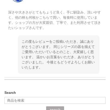
深さや大きさがとてもちょうど良く、手に馴染み、洗いやす
く、他の柄も何枚かこちらで買い、毎食時に使用していま
す。ショップの方が大変親切、丁寧で、また利用させて頂き
たいショップさんです。
この度もレビューをご投稿いただき、誠にあり
がとうございます。 同じシリーズの器を揃えて
ご愛用いただいているとのこと、大変嬉しく思
います。 温かいお言葉をいただき、ありがとう
ございました。 今後ともどうぞよろしくお願い
いたします。
kata kata（カタカタ） 印判手小皿 ぶらさがり
Search
2026/06/15
深さや大きさがとてもちょうど良く、手に馴染み、洗いやす
search