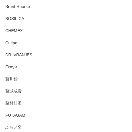
この度はペンシルオンラインショップをご利用
Brent Rourke
頂き誠にありがとうございます。 お探しのカッ
プ＆ソーサーをお届けでき嬉しく思います。 今
BOSILICA
後ともどうぞよろしくお願いいたします。
CHEMEX
Cutipol
Brent Rourke（ブレント ルーク） オーバルシェーカーボックス 4
DR. VRANJES
2026/01/15
F/style
注文から手元に届くまでとても早く、梱包もしっかりしてお
藤川稔
りました。お品もとても素敵でした。ありがとうございまし
た。
藤城成貴
この度はペンシルオンラインショップをご利用
藤村佳澄
頂き誠にありがとうございました。 そしてご丁
寧なレビューをありがとうございます。これか
FUTAGAMI
らもより良いご対応ができるよう努めてまいり
ます。またのご利用をお待ちしております。
ふもと窯