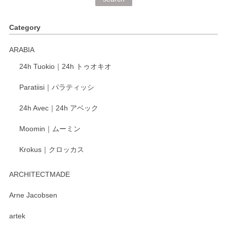
く、他の柄も何枚かこちらで買い、毎食時に使用していま
す。ショップの方が大変丁寧で、1枚不良がありましたが快
Category
く交換して下さいました。
ARABIA
この度もレビューをご投稿いただき、誠にあり
24h Tuokio｜24h トゥオキオ
がとうございます。 同じシリーズの器を揃えて
ご愛用いただいているとのこと、大変嬉しく思
Paratiisi｜パラティッシ
います。 温かいお言葉をいただき、ありがとう
ございました。 今後ともどうぞよろしくお願い
24h Avec｜24h アベック
いたします。
Moomin｜ムーミン
Krokus｜クロッカス
kata kata（カタカタ） 印判手小皿 たんぽぽ
2026/06/15
ARCHITECTMADE
深さや大きさがとてもちょうど良く、手に馴染み、洗いやす
Arne Jacobsen
く、他の柄も何枚かこちらで買い、毎食時に使用していま
artek
す。ショップの方が大変親切、丁寧で、また利用させて頂き
たいショップさんです。