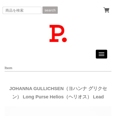
search
Toggle
navigati
Item
JOHANNA GULLICHSEN（ヨハンナ グリクセ
ン） Long Purse Helios（ヘリオス） Lead