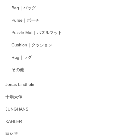
ます。気に入って頂けたようで嬉しく思いま
す。今後ともどうぞよろしくお願いいたしま
Bag｜バッグ
す。
Purse｜ポーチ
Puzzle Mat｜パズルマット
柴田慶信商店 大館曲げわっぱ 白木小判弁当箱（大）
Cushion｜クッション
2025/04/16
Rug｜ラグ
入金翌日にすぐ届きました！ 梱包も丁寧にして頂きメッセー
その他
ジもありがとうございました。 初めてのわっぱ弁当箱で大切
な物を開けるようにドキドキしながら開封しました。綺麗な
わっぱで感激です！ これから大切に使って風合いが変わるの
Jonas Lindholm
も楽しんで行きたいと思います。
十場天伸
この度はペンシルオンラインショップでのご購
JUNGHANS
入、そしてレビューまで誠にありがとうござい
ます。柴田慶信商店さんの曲げわっぱは、日々
KAHLER
の暮らしを豊かにするお品だと私たちも思って
おります。お手入れ方法がいろいろとございま
開化堂