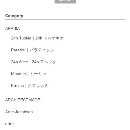
く、他の柄も何枚かこちらで買い、毎食時に使用していま
す。ショップの方が大変丁寧で、1枚不良がありましたが快
Category
く交換して下さいました。
ARABIA
この度もレビューをご投稿いただき、誠にあり
24h Tuokio｜24h トゥオキオ
がとうございます。 同じシリーズの器を揃えて
ご愛用いただいているとのこと、大変嬉しく思
Paratiisi｜パラティッシ
います。 温かいお言葉をいただき、ありがとう
ございました。 今後ともどうぞよろしくお願い
24h Avec｜24h アベック
いたします。
Moomin｜ムーミン
Krokus｜クロッカス
kata kata（カタカタ） 印判手小皿 たんぽぽ
2026/06/15
ARCHITECTMADE
深さや大きさがとてもちょうど良く、手に馴染み、洗いやす
Arne Jacobsen
く、他の柄も何枚かこちらで買い、毎食時に使用していま
artek
す。ショップの方が大変親切、丁寧で、また利用させて頂き
たいショップさんです。