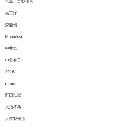
宮島工芸製作所
おかけしました。 ありがとうございます。
森正洋
この度はペンシルオンラインショップをご利用
森脇靖
頂き、レビューもありがとうございます。カレ
ー皿を気に入って頂けたようで安心しました。
Mustakivi
気になられるものがありましたら、またお気軽
にお問い合わせください。今後ともよろしくお
中井窯
願いいたします。
中曽智子
2016/
PASS THE BATON（パス ザ バトン） x mina perhonen（ミナ ペルホネン） ディーププレート（咲いている花にただ笑ふ）ミントグリーン
2025/02/12
nendo
野田琺瑯
大治将典
PASS THE BATON（パス ザ バトン） x mina perhonen（ミナ ペルホネン） プレート（咲いている花にただ笑ふ）ミントグリーン
2025/02/12
大矢製作所