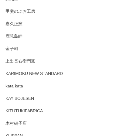
すが、風合いとともにお楽しみ頂けますと幸い
です。今後ともどうぞよろしくお願いいたしま
甲斐のぶお工房
す。
嘉久正窯
鹿児島睦
Sghr（スガハラ） Mini Vase（ミニベース） 一輪挿し 三角錐 クリアー
金子司
2025/04/07
上出長右衛門窯
プレゼント用に購入したので、まだ中は見れていないのです
が、 しっかり梱包されていたので割れてはないと思います。
KARIMOKU NEW STANDARD
kata kata
この度はペンシルオンラインショップをご利用
頂き誠にありがとうございます。 そしてレビュ
KAY BOJESEN
ーも大変嬉しく思います。 今後ともどうぞよろ
しくお願いいたします。
KITUTUKIFABRICA
木村硝子店
KLIPPAN