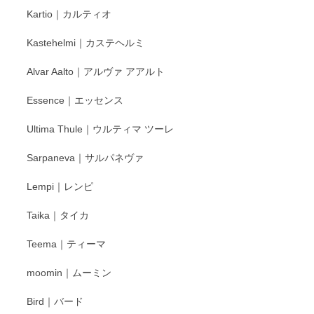
レビューをありがとうございます。 そしてお喜
Kartio｜カルティオ
び頂き嬉しいです。 徳永遊心窯の器はこれから
もいろいろと入荷の予定です。 ペンシルインス
Kastehelmi｜カステヘルミ
タグラムにて入荷状況のご確認をして頂けます
と幸いです。 今後ともよろしくお願いいたしま
Alvar Aalto｜アルヴァ アアルト
す。
Essence｜エッセンス
Ultima Thule｜ウルティマ ツーレ
徳永遊心 色絵花繋ぎ 飯碗
2025/12/24
Sarpaneva｜サルパネヴァ
Lempi｜レンピ
丁寧に対応していただきました。ありがとうございます◎
Taika｜タイカ
この度はペンシルオンラインショップをご利用
Teema｜ティーマ
頂き誠にありがとうございました。 そしてご丁
寧なレビューをありがとうございます。これか
moomin｜ムーミン
らもより良いご対応ができるよう努めてまいり
ます。またのご利用をお待ちしております。
Bird｜バード