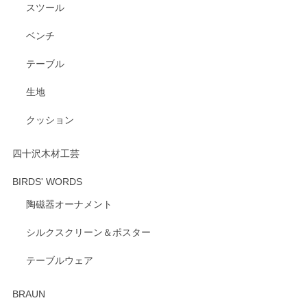
スツール
ベンチ
この度はペンシルオンラインショップをご利用
いただき、誠にありがとうございます。 また、
テーブル
レビューをご投稿いただき、重ねてお礼申し上
げます。 深さや大きさ、使い心地を気に入って
生地
いただけたようで大変嬉しく思います。 毎食時
にご愛用いただいているとのこと、とても光栄
クッション
です。 温かいお言葉をいただき、ありがとうご
ざいます。 またのご利用を心よりお待ちしてお
ります。
四十沢木材工芸
BIRDS' WORDS
陶磁器オーナメント
出西窯 カップ＆ソーサー 呉須
2026/04/24
シルクスクリーン＆ポスター
テーブルウェア
ありがとうございました。 出西窯のカップ&ソーサーを探し
ていたので、購入出来て良かったです♪
BRAUN