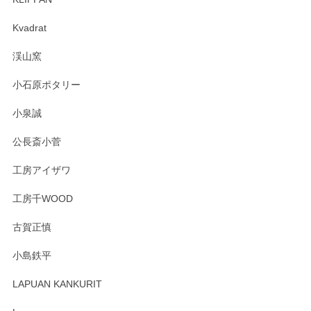
森脇靖 マグカップ 若苗釉
2025/04/07
Kvadrat
淡いグリーンのカラーがとても可愛いです❤️ ありがとうござ
渓山窯
いましたm(_)m
小石原ポタリー
この度はペンシルオンラインショップをご利用
小泉誠
いただき誠にありがとうございました。森脇さ
んの作品はほっこりいたしますね。今後ともど
公長斎小菅
うぞよろしくお願いいたします。
工房アイザワ
工房千WOOD
森脇靖 湯呑 若苗釉
古賀正慎
2025/04/07
小島鉄平
レビューが遅くなり申し訳ありません、 無事届いておりま
す。 素敵な湯呑みでとても気に入りました。 発送も早く、
LAPUAN KANKURIT
ありがとうございます。 メッセージもありがとうございまし
たm(_)m