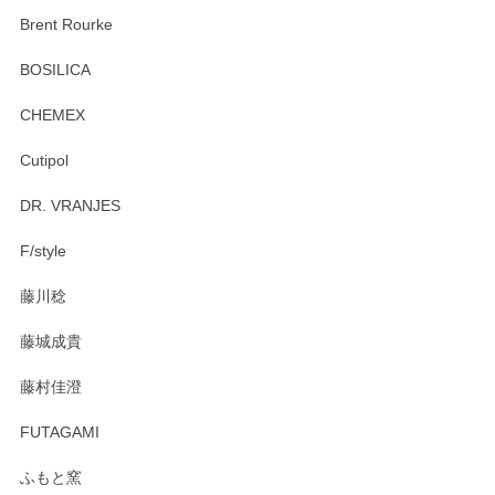
この度はペンシルオンラインショップをご利用
Brent Rourke
頂き誠にありがとうございます。 お探しのカッ
プ＆ソーサーをお届けでき嬉しく思います。 今
BOSILICA
後ともどうぞよろしくお願いいたします。
CHEMEX
Cutipol
Brent Rourke（ブレント ルーク） オーバルシェーカーボックス 4
DR. VRANJES
2026/01/15
F/style
注文から手元に届くまでとても早く、梱包もしっかりしてお
藤川稔
りました。お品もとても素敵でした。ありがとうございまし
た。
藤城成貴
この度はペンシルオンラインショップをご利用
藤村佳澄
頂き誠にありがとうございました。 そしてご丁
寧なレビューをありがとうございます。これか
FUTAGAMI
らもより良いご対応ができるよう努めてまいり
ます。またのご利用をお待ちしております。
ふもと窯