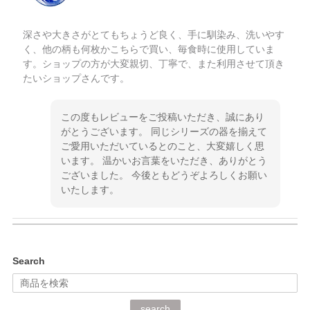
深さや大きさがとてもちょうど良く、手に馴染み、洗いやす
く、他の柄も何枚かこちらで買い、毎食時に使用していま
す。ショップの方が大変親切、丁寧で、また利用させて頂き
たいショップさんです。
この度もレビューをご投稿いただき、誠にあり
がとうございます。 同じシリーズの器を揃えて
ご愛用いただいているとのこと、大変嬉しく思
います。 温かいお言葉をいただき、ありがとう
ございました。 今後ともどうぞよろしくお願い
いたします。
kata kata（カタカタ） 印判手小皿 ぶらさがり
Search
2026/06/15
深さや大きさがとてもちょうど良く、手に馴染み、洗いやす
search