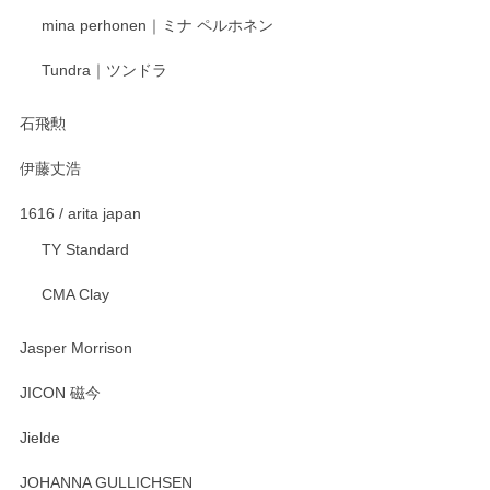
mina perhonen｜ミナ ペルホネン
宮島工芸製作所 返しヘラ 小
Tundra｜ツンドラ
2025/12/21
石飛勲
伊藤丈浩
渡邉陽子 マグカップ
2025/11/23
1616 / arita japan
TY Standard
CMA Clay
渡邉陽子 マーメイドタマネギガール 飾蓋付花入
2025/08/20
Jasper Morrison
とても可愛らしい。
JICON 磁今
Jielde
この度はペンシルオンラインショップでのご購
入、そしてレビューまで誠にありがとうござい
JOHANNA GULLICHSEN