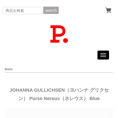
search
Toggle
navigati
Item
JOHANNA GULLICHSEN（ヨハンナ グリクセ
ン） Purse Nereus（ネレウス） Blue