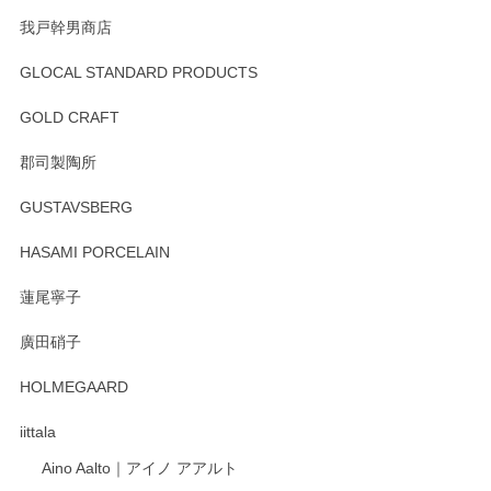
我戸幹男商店
GLOCAL STANDARD PRODUCTS
徳永遊心 みかんづくし 飯碗
2025/12/31
GOLD CRAFT
郡司製陶所
徳永遊心 みかんづくし マグカップ
GUSTAVSBERG
2025/12/31
HASAMI PORCELAIN
蓮尾寧子
徳永遊心 みかんづくし 口巻皿6寸
廣田硝子
2025/12/31
HOLMEGAARD
徳永遊心さんの作品が好きなので、購入できうれしいです。
これからも楽しみにしています。
iittala
Aino Aalto｜アイノ アアルト