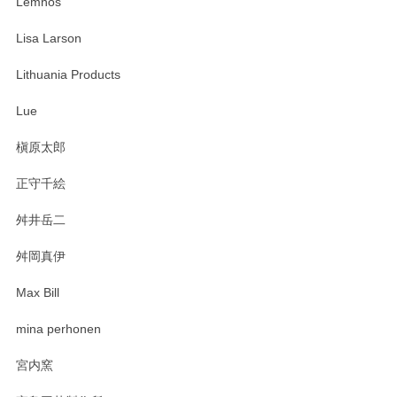
Lemnos
Lisa Larson
この度は当店をご利用頂き誠にありがとうござ
います。無事に届いたようで安心いたしまし
Lithuania Products
た。ひとつひとつ個性がある素敵な湯呑ですよ
ね。気に入って頂けてうれしいです。マグカッ
Lue
プと花器のレビューもありがとうございます。
今後ともよろしくお願いいたします。
槇原太郎
正守千絵
舛井岳二
柴田慶信商店 大館曲げわっぱ 白木小判弁当箱（大）
2025/03/30
舛岡真伊
Max Bill
zen to カレー皿 plate245 ホワイト
mina perhonen
2025/03/19
宮内窯
ステキなカレー皿早速使わせていただきました。 色々お手数