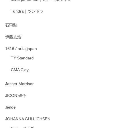
宮島工芸製作所 返しヘラ 小
Tundra｜ツンドラ
2025/12/21
石飛勲
伊藤丈浩
渡邉陽子 マグカップ
2025/11/23
1616 / arita japan
TY Standard
CMA Clay
渡邉陽子 マーメイドタマネギガール 飾蓋付花入
2025/08/20
Jasper Morrison
とても可愛らしい。
JICON 磁今
Jielde
この度はペンシルオンラインショップでのご購
入、そしてレビューまで誠にありがとうござい
JOHANNA GULLICHSEN
ます。気に入って頂けたようで嬉しく思いま
す。今後ともどうぞよろしくお願いいたしま