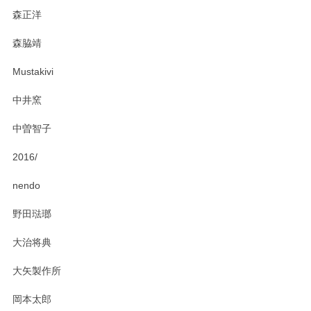
森正洋
この度はペンシルオンラインショップをご利用
森脇靖
頂き、レビューもありがとうございます。カレ
ー皿を気に入って頂けたようで安心しました。
Mustakivi
気になられるものがありましたら、またお気軽
にお問い合わせください。今後ともよろしくお
中井窯
願いいたします。
中曽智子
2016/
PASS THE BATON（パス ザ バトン） x mina perhonen（ミナ ペルホネン） ディーププレート（咲いている花にただ笑ふ）ミントグリーン
2025/02/12
nendo
野田琺瑯
大治将典
PASS THE BATON（パス ザ バトン） x mina perhonen（ミナ ペルホネン） プレート（咲いている花にただ笑ふ）ミントグリーン
2025/02/12
大矢製作所
岡本太郎