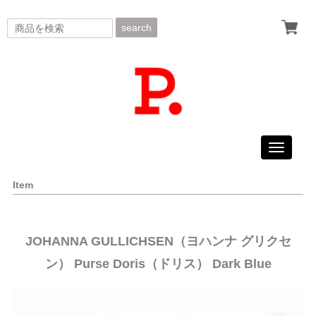
search
Toggle
navigati
Item
JOHANNA GULLICHSEN（ヨハンナ グリクセ
ン） Purse Doris（ドリス） Dark Blue