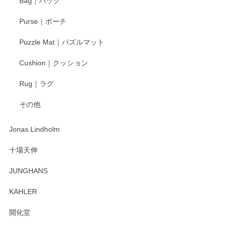
Bag｜バッグ
す。
Purse｜ポーチ
Puzzle Mat｜パズルマット
柴田慶信商店 大館曲げわっぱ 白木小判弁当箱（大）
Cushion｜クッション
2025/04/16
Rug｜ラグ
入金翌日にすぐ届きました！ 梱包も丁寧にして頂きメッセー
その他
ジもありがとうございました。 初めてのわっぱ弁当箱で大切
な物を開けるようにドキドキしながら開封しました。綺麗な
わっぱで感激です！ これから大切に使って風合いが変わるの
Jonas Lindholm
も楽しんで行きたいと思います。
十場天伸
この度はペンシルオンラインショップでのご購
JUNGHANS
入、そしてレビューまで誠にありがとうござい
ます。柴田慶信商店さんの曲げわっぱは、日々
KAHLER
の暮らしを豊かにするお品だと私たちも思って
おります。お手入れ方法がいろいろとございま
開化堂
すが、風合いとともにお楽しみ頂けますと幸い