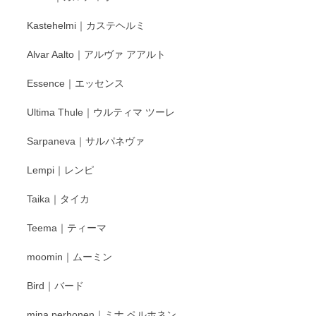
もいろいろと入荷の予定です。 ペンシルインス
Kastehelmi｜カステヘルミ
タグラムにて入荷状況のご確認をして頂けます
と幸いです。 今後ともよろしくお願いいたしま
Alvar Aalto｜アルヴァ アアルト
す。
Essence｜エッセンス
Ultima Thule｜ウルティマ ツーレ
徳永遊心 色絵花繋ぎ 飯碗
2025/12/24
Sarpaneva｜サルパネヴァ
Lempi｜レンピ
丁寧に対応していただきました。ありがとうございます◎
Taika｜タイカ
この度はペンシルオンラインショップをご利用
Teema｜ティーマ
頂き誠にありがとうございました。 そしてご丁
寧なレビューをありがとうございます。これか
moomin｜ムーミン
らもより良いご対応ができるよう努めてまいり
ます。またのご利用をお待ちしております。
Bird｜バード
mina perhonen｜ミナ ペルホネン