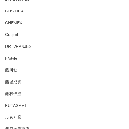
頂き誠にありがとうございます。 お探しのカッ
プ＆ソーサーをお届けでき嬉しく思います。 今
BOSILICA
後ともどうぞよろしくお願いいたします。
CHEMEX
Cutipol
Brent Rourke（ブレント ルーク） オーバルシェーカーボックス 4
DR. VRANJES
2026/01/15
F/style
注文から手元に届くまでとても早く、梱包もしっかりしてお
藤川稔
りました。お品もとても素敵でした。ありがとうございまし
た。
藤城成貴
この度はペンシルオンラインショップをご利用
藤村佳澄
頂き誠にありがとうございました。 そしてご丁
寧なレビューをありがとうございます。これか
FUTAGAMI
らもより良いご対応ができるよう努めてまいり
ます。またのご利用をお待ちしております。
ふもと窯
我戸幹男商店