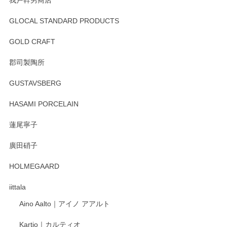
GLOCAL STANDARD PRODUCTS
徳永遊心 みかんづくし 飯碗
2025/12/31
GOLD CRAFT
郡司製陶所
徳永遊心 みかんづくし マグカップ
GUSTAVSBERG
2025/12/31
HASAMI PORCELAIN
蓮尾寧子
徳永遊心 みかんづくし 口巻皿6寸
廣田硝子
2025/12/31
HOLMEGAARD
徳永遊心さんの作品が好きなので、購入できうれしいです。
これからも楽しみにしています。
iittala
Aino Aalto｜アイノ アアルト
レビューをありがとうございます。 そしてお喜
Kartio｜カルティオ
び頂き嬉しいです。 徳永遊心窯の器はこれから