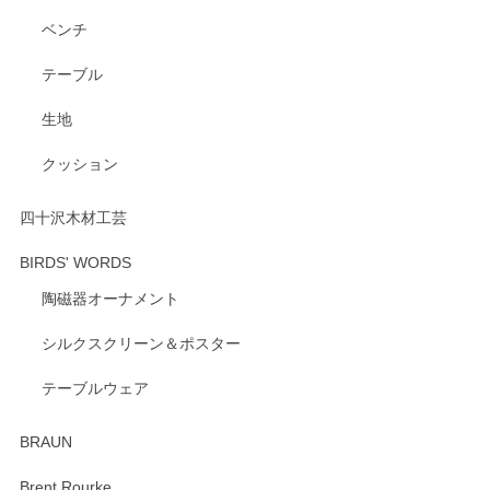
ベンチ
この度はペンシルオンラインショップをご利用
いただき、誠にありがとうございます。 また、
テーブル
レビューをご投稿いただき、重ねてお礼申し上
げます。 深さや大きさ、使い心地を気に入って
生地
いただけたようで大変嬉しく思います。 毎食時
にご愛用いただいているとのこと、とても光栄
クッション
です。 温かいお言葉をいただき、ありがとうご
ざいます。 またのご利用を心よりお待ちしてお
ります。
四十沢木材工芸
BIRDS' WORDS
陶磁器オーナメント
出西窯 カップ＆ソーサー 呉須
2026/04/24
シルクスクリーン＆ポスター
テーブルウェア
ありがとうございました。 出西窯のカップ&ソーサーを探し
ていたので、購入出来て良かったです♪
BRAUN
この度はペンシルオンラインショップをご利用
Brent Rourke