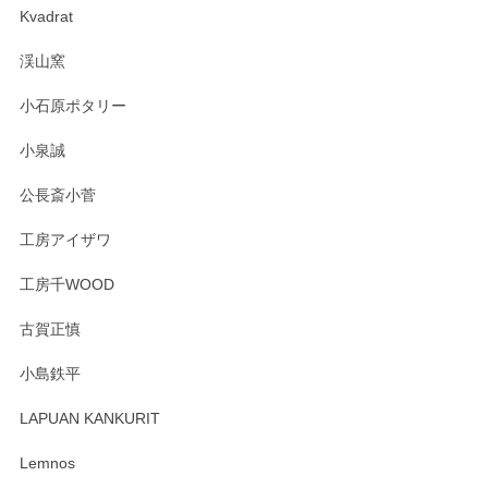
Kvadrat
淡いグリーンのカラーがとても可愛いです❤️ ありがとうござ
渓山窯
いましたm(_)m
小石原ポタリー
この度はペンシルオンラインショップをご利用
小泉誠
いただき誠にありがとうございました。森脇さ
んの作品はほっこりいたしますね。今後ともど
公長斎小菅
うぞよろしくお願いいたします。
工房アイザワ
工房千WOOD
森脇靖 湯呑 若苗釉
古賀正慎
2025/04/07
小島鉄平
レビューが遅くなり申し訳ありません、 無事届いておりま
す。 素敵な湯呑みでとても気に入りました。 発送も早く、
LAPUAN KANKURIT
ありがとうございます。 メッセージもありがとうございまし
たm(_)m
Lemnos