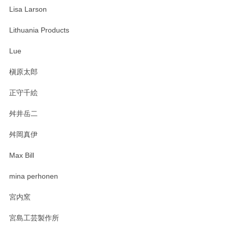
Lisa Larson
この度は当店をご利用頂き誠にありがとうござ
います。無事に届いたようで安心いたしまし
Lithuania Products
た。ひとつひとつ個性がある素敵な湯呑ですよ
ね。気に入って頂けてうれしいです。マグカッ
Lue
プと花器のレビューもありがとうございます。
今後ともよろしくお願いいたします。
槇原太郎
正守千絵
舛井岳二
柴田慶信商店 大館曲げわっぱ 白木小判弁当箱（大）
2025/03/30
舛岡真伊
Max Bill
zen to カレー皿 plate245 ホワイト
mina perhonen
2025/03/19
宮内窯
ステキなカレー皿早速使わせていただきました。 色々お手数
宮島工芸製作所
おかけしました。 ありがとうございます。