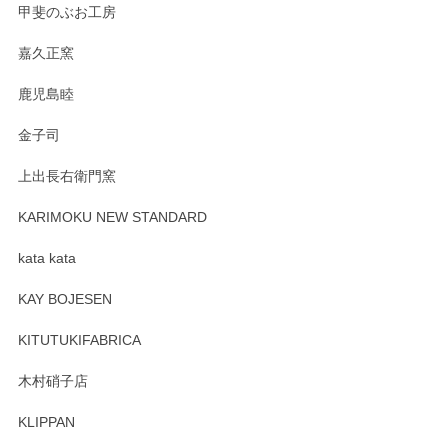
です。今後ともどうぞよろしくお願いいたしま
甲斐のぶお工房
す。
嘉久正窯
鹿児島睦
Sghr（スガハラ） Mini Vase（ミニベース） 一輪挿し 三角錐 クリアー
金子司
2025/04/07
上出長右衛門窯
プレゼント用に購入したので、まだ中は見れていないのです
が、 しっかり梱包されていたので割れてはないと思います。
KARIMOKU NEW STANDARD
kata kata
この度はペンシルオンラインショップをご利用
頂き誠にありがとうございます。 そしてレビュ
KAY BOJESEN
ーも大変嬉しく思います。 今後ともどうぞよろ
しくお願いいたします。
KITUTUKIFABRICA
木村硝子店
KLIPPAN
森脇靖 マグカップ 若苗釉
2025/04/07