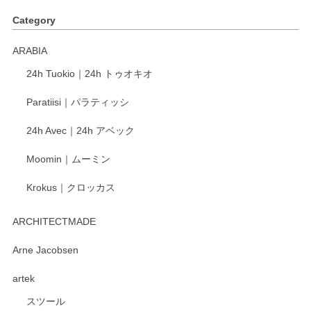
す。ショップの方が大変丁寧で、1枚不良がありましたが快
Category
く交換して下さいました。
ARABIA
この度もレビューをご投稿いただき、誠にあり
24h Tuokio｜24h トゥオキオ
がとうございます。 同じシリーズの器を揃えて
ご愛用いただいているとのこと、大変嬉しく思
Paratiisi｜パラティッシ
います。 温かいお言葉をいただき、ありがとう
ございました。 今後ともどうぞよろしくお願い
24h Avec｜24h アベック
いたします。
Moomin｜ムーミン
Krokus｜クロッカス
kata kata（カタカタ） 印判手小皿 たんぽぽ
2026/06/15
ARCHITECTMADE
深さや大きさがとてもちょうど良く、手に馴染み、洗いやす
Arne Jacobsen
く、他の柄も何枚かこちらで買い、毎食時に使用していま
artek
す。ショップの方が大変親切、丁寧で、また利用させて頂き
たいショップさんです。
スツール