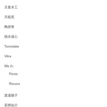
天童木工
天龍窯
陶房青
徳永遊心
Tomotake
Vitra
Wa わ
Picnic
Rocuru
渡邉陽子
若狹祐介