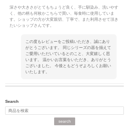
深さや大きさがとてもちょうど良く、手に馴染み、洗いやす
く、他の柄も何枚かこちらで買い、毎食時に使用していま
す。ショップの方が大変親切、丁寧で、また利用させて頂き
たいショップさんです。
この度もレビューをご投稿いただき、誠にあり
がとうございます。 同じシリーズの器を揃えて
ご愛用いただいているとのこと、大変嬉しく思
います。 温かいお言葉をいただき、ありがとう
ございました。 今後ともどうぞよろしくお願い
いたします。
kata kata（カタカタ） 印判手小皿 ぶらさがり
Search
2026/06/15
深さや大きさがとてもちょうど良く、手に馴染み、洗いやす
search
く、他の柄も何枚かこちらで買い、毎食時に使用していま