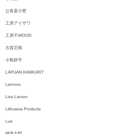
いただき誠にありがとうございました。森脇さ
んの作品はほっこりいたしますね。今後ともど
公長斎小菅
うぞよろしくお願いいたします。
工房アイザワ
工房千WOOD
森脇靖 湯呑 若苗釉
古賀正慎
2025/04/07
小島鉄平
レビューが遅くなり申し訳ありません、 無事届いておりま
す。 素敵な湯呑みでとても気に入りました。 発送も早く、
LAPUAN KANKURIT
ありがとうございます。 メッセージもありがとうございまし
たm(_)m
Lemnos
Lisa Larson
この度は当店をご利用頂き誠にありがとうござ
います。無事に届いたようで安心いたしまし
Lithuania Products
た。ひとつひとつ個性がある素敵な湯呑ですよ
ね。気に入って頂けてうれしいです。マグカッ
Lue
プと花器のレビューもありがとうございます。
今後ともよろしくお願いいたします。
槇原太郎