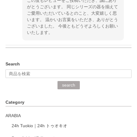
この度もレビューをご投稿いただき、誠にあり
がとうございます。 同じシリーズの器を揃えて
ご愛用いただいているとのこと、大変嬉しく思
います。 温かいお言葉をいただき、ありがとう
ございました。 今後ともどうぞよろしくお願い
いたします。
kata kata（カタカタ） 印判手小皿 ぶらさがり
Search
2026/06/15
深さや大きさがとてもちょうど良く、手に馴染み、洗いやす
search
く、他の柄も何枚かこちらで買い、毎食時に使用していま
す。ショップの方が大変丁寧で、1枚不良がありましたが快
Category
く交換して下さいました。
ARABIA
この度もレビューをご投稿いただき、誠にあり
24h Tuokio｜24h トゥオキオ
がとうございます。 同じシリーズの器を揃えて
ご愛用いただいているとのこと、大変嬉しく思