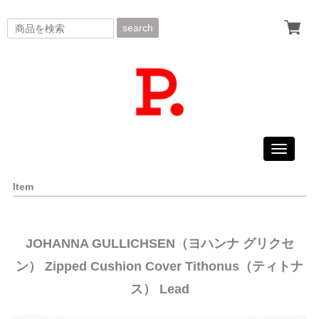
search
Toggle
navigati
Item
JOHANNA GULLICHSEN（ヨハンナ グリクセ
ン） Zipped Cushion Cover Tithonus（ティトナ
ス） Lead