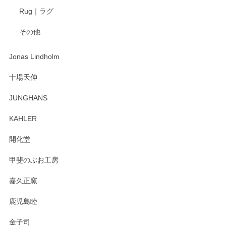
Rug｜ラグ
入金翌日にすぐ届きました！ 梱包も丁寧にして頂きメッセー
その他
ジもありがとうございました。 初めてのわっぱ弁当箱で大切
な物を開けるようにドキドキしながら開封しました。綺麗な
わっぱで感激です！ これから大切に使って風合いが変わるの
Jonas Lindholm
も楽しんで行きたいと思います。
十場天伸
この度はペンシルオンラインショップでのご購
JUNGHANS
入、そしてレビューまで誠にありがとうござい
ます。柴田慶信商店さんの曲げわっぱは、日々
KAHLER
の暮らしを豊かにするお品だと私たちも思って
おります。お手入れ方法がいろいろとございま
開化堂
すが、風合いとともにお楽しみ頂けますと幸い
です。今後ともどうぞよろしくお願いいたしま
甲斐のぶお工房
す。
嘉久正窯
鹿児島睦
Sghr（スガハラ） Mini Vase（ミニベース） 一輪挿し 三角錐 クリアー
金子司
2025/04/07