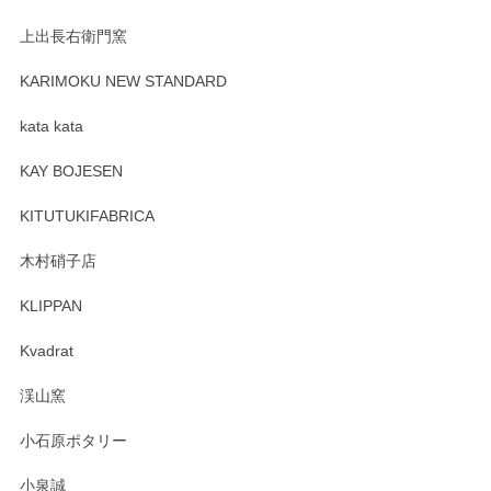
上出長右衛門窯
プレゼント用に購入したので、まだ中は見れていないのです
が、 しっかり梱包されていたので割れてはないと思います。
KARIMOKU NEW STANDARD
kata kata
この度はペンシルオンラインショップをご利用
頂き誠にありがとうございます。 そしてレビュ
KAY BOJESEN
ーも大変嬉しく思います。 今後ともどうぞよろ
しくお願いいたします。
KITUTUKIFABRICA
木村硝子店
KLIPPAN
森脇靖 マグカップ 若苗釉
2025/04/07
Kvadrat
淡いグリーンのカラーがとても可愛いです❤️ ありがとうござ
渓山窯
いましたm(_)m
小石原ポタリー
この度はペンシルオンラインショップをご利用
小泉誠