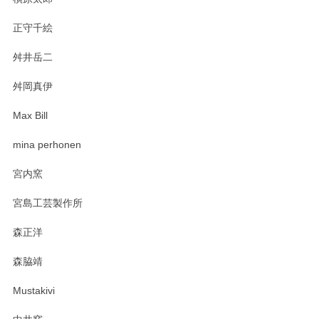
正守千絵
舛井岳二
柴田慶信商店 大館曲げわっぱ 白木小判弁当箱（大）
2025/03/30
舛岡真伊
Max Bill
zen to カレー皿 plate245 ホワイト
mina perhonen
2025/03/19
宮内窯
ステキなカレー皿早速使わせていただきました。 色々お手数
宮島工芸製作所
おかけしました。 ありがとうございます。
森正洋
この度はペンシルオンラインショップをご利用
森脇靖
頂き、レビューもありがとうございます。カレ
ー皿を気に入って頂けたようで安心しました。
Mustakivi
気になられるものがありましたら、またお気軽
にお問い合わせください。今後ともよろしくお