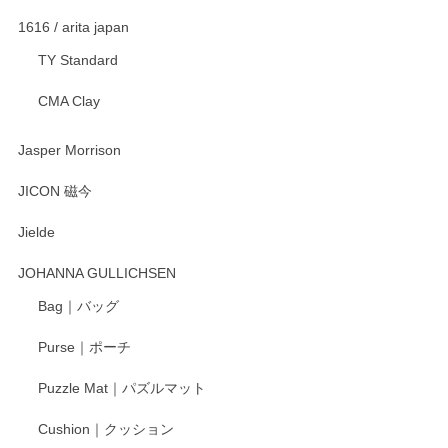
渡邉陽子 マグカップ
2025/11/23
1616 / arita japan
TY Standard
CMA Clay
渡邉陽子 マーメイドタマネギガール 飾蓋付花入
2025/08/20
Jasper Morrison
とても可愛らしい。
JICON 磁今
Jielde
この度はペンシルオンラインショップでのご購
入、そしてレビューまで誠にありがとうござい
JOHANNA GULLICHSEN
ます。気に入って頂けたようで嬉しく思いま
す。今後ともどうぞよろしくお願いいたしま
Bag｜バッグ
す。
Purse｜ポーチ
Puzzle Mat｜パズルマット
柴田慶信商店 大館曲げわっぱ 白木小判弁当箱（大）
Cushion｜クッション
2025/04/16