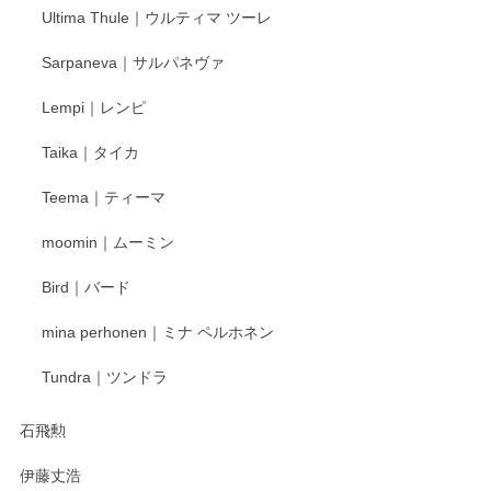
Ultima Thule｜ウルティマ ツーレ
徳永遊心 色絵花繋ぎ 飯碗
2025/12/24
Sarpaneva｜サルパネヴァ
Lempi｜レンピ
丁寧に対応していただきました。ありがとうございます◎
Taika｜タイカ
この度はペンシルオンラインショップをご利用
Teema｜ティーマ
頂き誠にありがとうございました。 そしてご丁
寧なレビューをありがとうございます。これか
moomin｜ムーミン
らもより良いご対応ができるよう努めてまいり
ます。またのご利用をお待ちしております。
Bird｜バード
mina perhonen｜ミナ ペルホネン
宮島工芸製作所 返しヘラ 小
Tundra｜ツンドラ
2025/12/21
石飛勲
伊藤丈浩