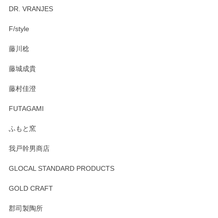
Brent Rourke（ブレント ルーク） オーバルシェーカーボックス 4
DR. VRANJES
2026/01/15
F/style
注文から手元に届くまでとても早く、梱包もしっかりしてお
藤川稔
りました。お品もとても素敵でした。ありがとうございまし
た。
藤城成貴
この度はペンシルオンラインショップをご利用
藤村佳澄
頂き誠にありがとうございました。 そしてご丁
寧なレビューをありがとうございます。これか
FUTAGAMI
らもより良いご対応ができるよう努めてまいり
ます。またのご利用をお待ちしております。
ふもと窯
我戸幹男商店
GLOCAL STANDARD PRODUCTS
徳永遊心 みかんづくし 飯碗
2025/12/31
GOLD CRAFT
郡司製陶所