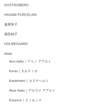
徳永遊心 みかんづくし マグカップ
GUSTAVSBERG
2025/12/31
HASAMI PORCELAIN
蓮尾寧子
徳永遊心 みかんづくし 口巻皿6寸
廣田硝子
2025/12/31
HOLMEGAARD
徳永遊心さんの作品が好きなので、購入できうれしいです。
これからも楽しみにしています。
iittala
Aino Aalto｜アイノ アアルト
レビューをありがとうございます。 そしてお喜
Kartio｜カルティオ
び頂き嬉しいです。 徳永遊心窯の器はこれから
もいろいろと入荷の予定です。 ペンシルインス
Kastehelmi｜カステヘルミ
タグラムにて入荷状況のご確認をして頂けます
と幸いです。 今後ともよろしくお願いいたしま
Alvar Aalto｜アルヴァ アアルト
す。
Essence｜エッセンス