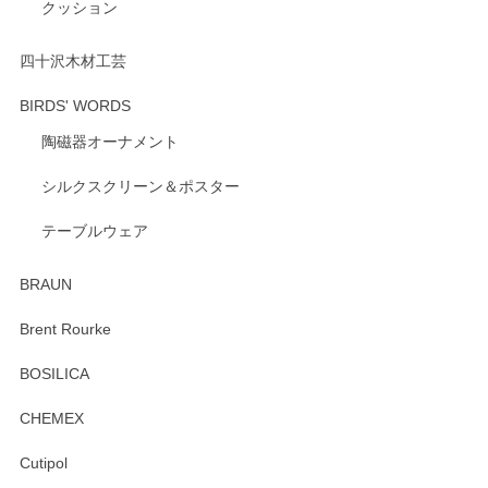
クッション
です。 温かいお言葉をいただき、ありがとうご
ざいます。 またのご利用を心よりお待ちしてお
ります。
四十沢木材工芸
BIRDS' WORDS
陶磁器オーナメント
出西窯 カップ＆ソーサー 呉須
2026/04/24
シルクスクリーン＆ポスター
テーブルウェア
ありがとうございました。 出西窯のカップ&ソーサーを探し
ていたので、購入出来て良かったです♪
BRAUN
この度はペンシルオンラインショップをご利用
Brent Rourke
頂き誠にありがとうございます。 お探しのカッ
プ＆ソーサーをお届けでき嬉しく思います。 今
BOSILICA
後ともどうぞよろしくお願いいたします。
CHEMEX
Cutipol