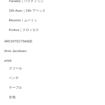
Paratiisi｜パラティッシ
います。 温かいお言葉をいただき、ありがとう
ございました。 今後ともどうぞよろしくお願い
24h Avec｜24h アベック
いたします。
Moomin｜ムーミン
Krokus｜クロッカス
kata kata（カタカタ） 印判手小皿 たんぽぽ
2026/06/15
ARCHITECTMADE
深さや大きさがとてもちょうど良く、手に馴染み、洗いやす
Arne Jacobsen
く、他の柄も何枚かこちらで買い、毎食時に使用していま
artek
す。ショップの方が大変親切、丁寧で、また利用させて頂き
たいショップさんです。
スツール
ベンチ
この度はペンシルオンラインショップをご利用
いただき、誠にありがとうございます。 また、
テーブル
レビューをご投稿いただき、重ねてお礼申し上
げます。 深さや大きさ、使い心地を気に入って
生地
いただけたようで大変嬉しく思います。 毎食時
にご愛用いただいているとのこと、とても光栄