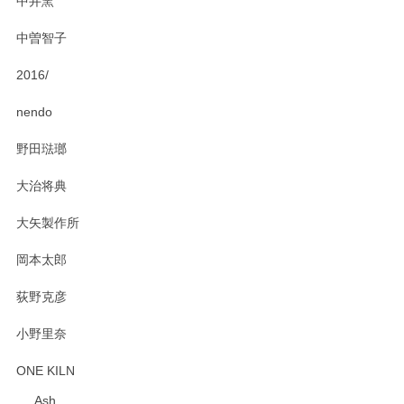
中井窯
願いいたします。
中曽智子
2016/
PASS THE BATON（パス ザ バトン） x mina perhonen（ミナ ペルホネン） ディーププレート（咲いている花にただ笑ふ）ミントグリーン
2025/02/12
nendo
野田琺瑯
大治将典
PASS THE BATON（パス ザ バトン） x mina perhonen（ミナ ペルホネン） プレート（咲いている花にただ笑ふ）ミントグリーン
2025/02/12
大矢製作所
岡本太郎
荻野克彦
小野里奈
ONE KILN
Ash