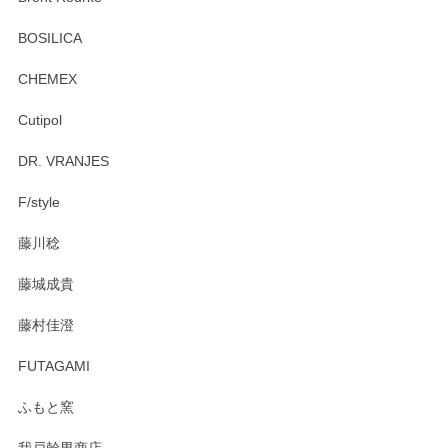
頂き誠にありがとうございます。 お探しのカッ
プ＆ソーサーをお届けでき嬉しく思います。 今
BOSILICA
後ともどうぞよろしくお願いいたします。
CHEMEX
Cutipol
Brent Rourke（ブレント ルーク） オーバルシェーカーボックス 4
DR. VRANJES
2026/01/15
F/style
注文から手元に届くまでとても早く、梱包もしっかりしてお
藤川稔
りました。お品もとても素敵でした。ありがとうございまし
た。
藤城成貴
この度はペンシルオンラインショップをご利用
藤村佳澄
頂き誠にありがとうございました。 そしてご丁
寧なレビューをありがとうございます。これか
FUTAGAMI
らもより良いご対応ができるよう努めてまいり
ます。またのご利用をお待ちしております。
ふもと窯
我戸幹男商店