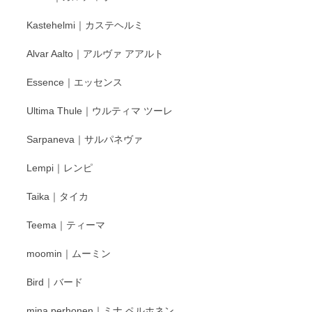
もいろいろと入荷の予定です。 ペンシルインス
Kastehelmi｜カステヘルミ
タグラムにて入荷状況のご確認をして頂けます
と幸いです。 今後ともよろしくお願いいたしま
Alvar Aalto｜アルヴァ アアルト
す。
Essence｜エッセンス
Ultima Thule｜ウルティマ ツーレ
徳永遊心 色絵花繋ぎ 飯碗
2025/12/24
Sarpaneva｜サルパネヴァ
Lempi｜レンピ
丁寧に対応していただきました。ありがとうございます◎
Taika｜タイカ
この度はペンシルオンラインショップをご利用
Teema｜ティーマ
頂き誠にありがとうございました。 そしてご丁
寧なレビューをありがとうございます。これか
moomin｜ムーミン
らもより良いご対応ができるよう努めてまいり
ます。またのご利用をお待ちしております。
Bird｜バード
mina perhonen｜ミナ ペルホネン