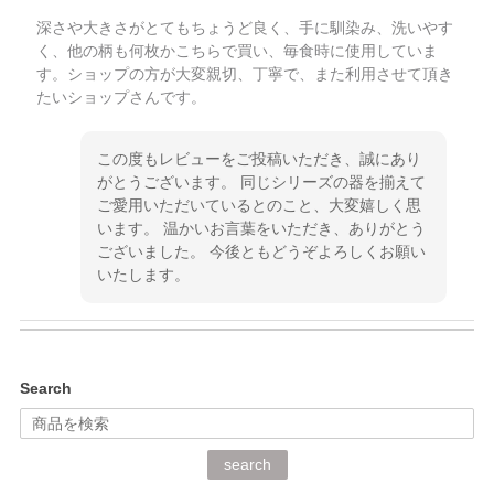
深さや大きさがとてもちょうど良く、手に馴染み、洗いやす
く、他の柄も何枚かこちらで買い、毎食時に使用していま
す。ショップの方が大変親切、丁寧で、また利用させて頂き
たいショップさんです。
この度もレビューをご投稿いただき、誠にあり
がとうございます。 同じシリーズの器を揃えて
ご愛用いただいているとのこと、大変嬉しく思
います。 温かいお言葉をいただき、ありがとう
ございました。 今後ともどうぞよろしくお願い
いたします。
kata kata（カタカタ） 印判手小皿 ぶらさがり
Search
2026/06/15
深さや大きさがとてもちょうど良く、手に馴染み、洗いやす
search
く、他の柄も何枚かこちらで買い、毎食時に使用していま