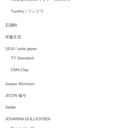
宮島工芸製作所 返しヘラ 小
Tundra｜ツンドラ
2025/12/21
石飛勲
伊藤丈浩
渡邉陽子 マグカップ
2025/11/23
1616 / arita japan
TY Standard
CMA Clay
渡邉陽子 マーメイドタマネギガール 飾蓋付花入
2025/08/20
Jasper Morrison
とても可愛らしい。
JICON 磁今
Jielde
この度はペンシルオンラインショップでのご購
入、そしてレビューまで誠にありがとうござい
JOHANNA GULLICHSEN
ます。気に入って頂けたようで嬉しく思いま
す。今後ともどうぞよろしくお願いいたしま