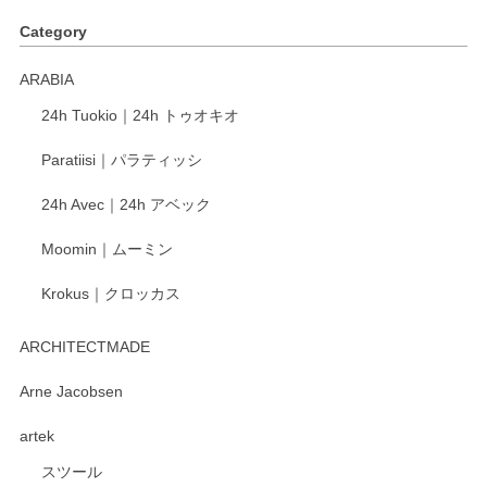
す。ショップの方が大変丁寧で、1枚不良がありましたが快
Category
く交換して下さいました。
ARABIA
この度もレビューをご投稿いただき、誠にあり
24h Tuokio｜24h トゥオキオ
がとうございます。 同じシリーズの器を揃えて
ご愛用いただいているとのこと、大変嬉しく思
Paratiisi｜パラティッシ
います。 温かいお言葉をいただき、ありがとう
ございました。 今後ともどうぞよろしくお願い
24h Avec｜24h アベック
いたします。
Moomin｜ムーミン
Krokus｜クロッカス
kata kata（カタカタ） 印判手小皿 たんぽぽ
2026/06/15
ARCHITECTMADE
深さや大きさがとてもちょうど良く、手に馴染み、洗いやす
Arne Jacobsen
く、他の柄も何枚かこちらで買い、毎食時に使用していま
artek
す。ショップの方が大変親切、丁寧で、また利用させて頂き
たいショップさんです。
スツール