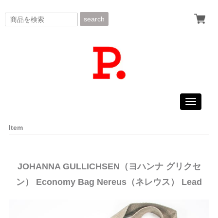
search
Toggle
navigati
Item
JOHANNA GULLICHSEN（ヨハンナ グリクセ
ン） Economy Bag Nereus（ネレウス） Lead