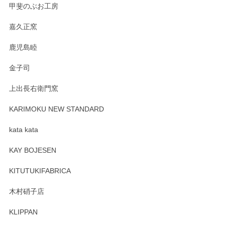
です。今後ともどうぞよろしくお願いいたしま
甲斐のぶお工房
す。
嘉久正窯
鹿児島睦
Sghr（スガハラ） Mini Vase（ミニベース） 一輪挿し 三角錐 クリアー
金子司
2025/04/07
上出長右衛門窯
プレゼント用に購入したので、まだ中は見れていないのです
が、 しっかり梱包されていたので割れてはないと思います。
KARIMOKU NEW STANDARD
kata kata
この度はペンシルオンラインショップをご利用
頂き誠にありがとうございます。 そしてレビュ
KAY BOJESEN
ーも大変嬉しく思います。 今後ともどうぞよろ
しくお願いいたします。
KITUTUKIFABRICA
木村硝子店
KLIPPAN
森脇靖 マグカップ 若苗釉
2025/04/07