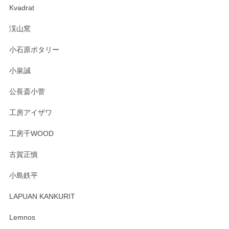
Kvadrat
淡いグリーンのカラーがとても可愛いです❤️ ありがとうござ
渓山窯
いましたm(_)m
小石原ポタリー
この度はペンシルオンラインショップをご利用
小泉誠
いただき誠にありがとうございました。森脇さ
んの作品はほっこりいたしますね。今後ともど
公長斎小菅
うぞよろしくお願いいたします。
工房アイザワ
工房千WOOD
森脇靖 湯呑 若苗釉
古賀正慎
2025/04/07
小島鉄平
レビューが遅くなり申し訳ありません、 無事届いておりま
す。 素敵な湯呑みでとても気に入りました。 発送も早く、
LAPUAN KANKURIT
ありがとうございます。 メッセージもありがとうございまし
たm(_)m
Lemnos