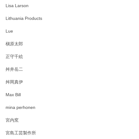
Lisa Larson
この度は当店をご利用頂き誠にありがとうござ
います。無事に届いたようで安心いたしまし
Lithuania Products
た。ひとつひとつ個性がある素敵な湯呑ですよ
ね。気に入って頂けてうれしいです。マグカッ
Lue
プと花器のレビューもありがとうございます。
今後ともよろしくお願いいたします。
槇原太郎
正守千絵
舛井岳二
柴田慶信商店 大館曲げわっぱ 白木小判弁当箱（大）
2025/03/30
舛岡真伊
Max Bill
zen to カレー皿 plate245 ホワイト
mina perhonen
2025/03/19
宮内窯
ステキなカレー皿早速使わせていただきました。 色々お手数
宮島工芸製作所
おかけしました。 ありがとうございます。