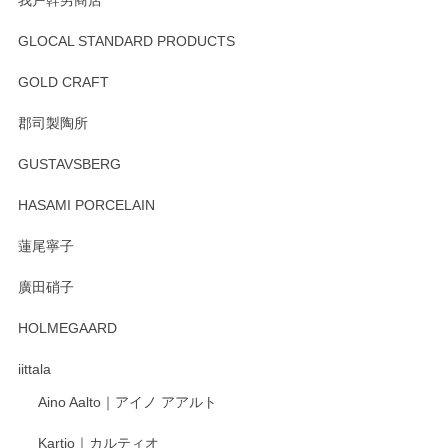
GLOCAL STANDARD PRODUCTS
徳永遊心 みかんづくし 飯碗
2025/12/31
GOLD CRAFT
郡司製陶所
徳永遊心 みかんづくし マグカップ
GUSTAVSBERG
2025/12/31
HASAMI PORCELAIN
蓮尾寧子
徳永遊心 みかんづくし 口巻皿6寸
廣田硝子
2025/12/31
HOLMEGAARD
徳永遊心さんの作品が好きなので、購入できうれしいです。
これからも楽しみにしています。
iittala
Aino Aalto｜アイノ アアルト
レビューをありがとうございます。 そしてお喜
Kartio｜カルティオ
び頂き嬉しいです。 徳永遊心窯の器はこれから