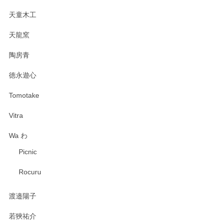
天童木工
天龍窯
陶房青
徳永遊心
Tomotake
Vitra
Wa わ
Picnic
Rocuru
渡邉陽子
若狹祐介