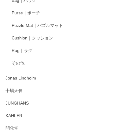
Bag｜バッグ
す。
Purse｜ポーチ
Puzzle Mat｜パズルマット
柴田慶信商店 大館曲げわっぱ 白木小判弁当箱（大）
Cushion｜クッション
2025/04/16
Rug｜ラグ
入金翌日にすぐ届きました！ 梱包も丁寧にして頂きメッセー
その他
ジもありがとうございました。 初めてのわっぱ弁当箱で大切
な物を開けるようにドキドキしながら開封しました。綺麗な
わっぱで感激です！ これから大切に使って風合いが変わるの
Jonas Lindholm
も楽しんで行きたいと思います。
十場天伸
この度はペンシルオンラインショップでのご購
JUNGHANS
入、そしてレビューまで誠にありがとうござい
ます。柴田慶信商店さんの曲げわっぱは、日々
KAHLER
の暮らしを豊かにするお品だと私たちも思って
おります。お手入れ方法がいろいろとございま
開化堂
すが、風合いとともにお楽しみ頂けますと幸い