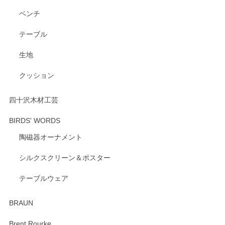
ベンチ
この度はペンシルオンラインショップをご利用
いただき、誠にありがとうございます。 また、
テーブル
レビューをご投稿いただき、重ねてお礼申し上
げます。 深さや大きさ、使い心地を気に入って
生地
いただけたようで大変嬉しく思います。 毎食時
にご愛用いただいているとのこと、とても光栄
クッション
です。 温かいお言葉をいただき、ありがとうご
ざいます。 またのご利用を心よりお待ちしてお
ります。
四十沢木材工芸
BIRDS' WORDS
陶磁器オーナメント
出西窯 カップ＆ソーサー 呉須
2026/04/24
シルクスクリーン＆ポスター
テーブルウェア
ありがとうございました。 出西窯のカップ&ソーサーを探し
ていたので、購入出来て良かったです♪
BRAUN
この度はペンシルオンラインショップをご利用
Brent Rourke