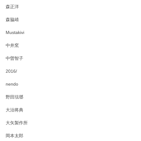
森正洋
この度はペンシルオンラインショップをご利用
森脇靖
頂き、レビューもありがとうございます。カレ
ー皿を気に入って頂けたようで安心しました。
Mustakivi
気になられるものがありましたら、またお気軽
にお問い合わせください。今後ともよろしくお
中井窯
願いいたします。
中曽智子
2016/
PASS THE BATON（パス ザ バトン） x mina perhonen（ミナ ペルホネン） ディーププレート（咲いている花にただ笑ふ）ミントグリーン
2025/02/12
nendo
野田琺瑯
大治将典
PASS THE BATON（パス ザ バトン） x mina perhonen（ミナ ペルホネン） プレート（咲いている花にただ笑ふ）ミントグリーン
2025/02/12
大矢製作所
岡本太郎