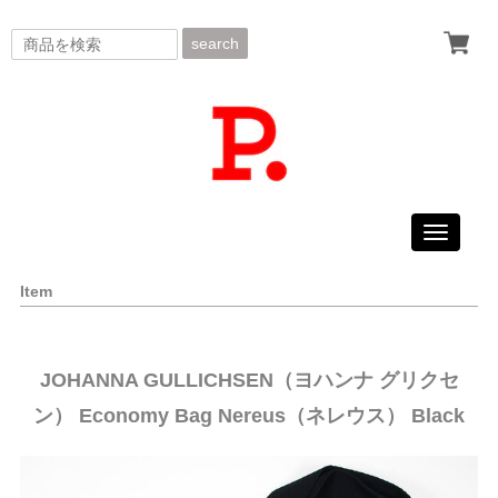
search
Toggle
navigati
Item
JOHANNA GULLICHSEN（ヨハンナ グリクセ
ン） Economy Bag Nereus（ネレウス） Black