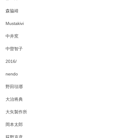
この度はペンシルオンラインショップをご利用
森脇靖
頂き、レビューもありがとうございます。カレ
ー皿を気に入って頂けたようで安心しました。
Mustakivi
気になられるものがありましたら、またお気軽
にお問い合わせください。今後ともよろしくお
中井窯
願いいたします。
中曽智子
2016/
PASS THE BATON（パス ザ バトン） x mina perhonen（ミナ ペルホネン） ディーププレート（咲いている花にただ笑ふ）ミントグリーン
2025/02/12
nendo
野田琺瑯
大治将典
PASS THE BATON（パス ザ バトン） x mina perhonen（ミナ ペルホネン） プレート（咲いている花にただ笑ふ）ミントグリーン
2025/02/12
大矢製作所
岡本太郎
荻野克彦