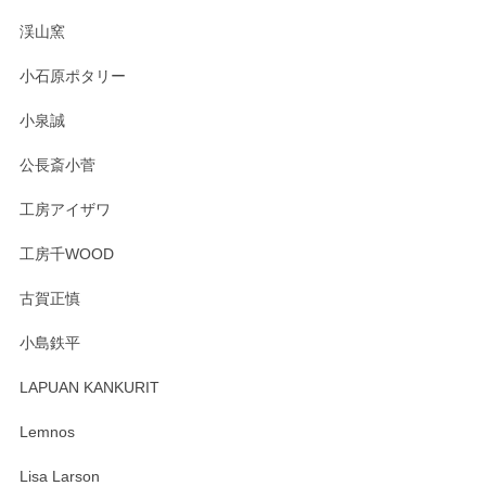
淡いグリーンのカラーがとても可愛いです❤️ ありがとうござ
渓山窯
いましたm(_)m
小石原ポタリー
この度はペンシルオンラインショップをご利用
小泉誠
いただき誠にありがとうございました。森脇さ
んの作品はほっこりいたしますね。今後ともど
公長斎小菅
うぞよろしくお願いいたします。
工房アイザワ
工房千WOOD
森脇靖 湯呑 若苗釉
古賀正慎
2025/04/07
小島鉄平
レビューが遅くなり申し訳ありません、 無事届いておりま
す。 素敵な湯呑みでとても気に入りました。 発送も早く、
LAPUAN KANKURIT
ありがとうございます。 メッセージもありがとうございまし
たm(_)m
Lemnos
Lisa Larson