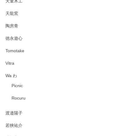
天童木工
天龍窯
陶房青
徳永遊心
Tomotake
Vitra
Wa わ
Picnic
Rocuru
渡邉陽子
若狹祐介