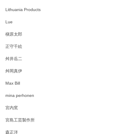
この度は当店をご利用頂き誠にありがとうござ
います。無事に届いたようで安心いたしまし
Lithuania Products
た。ひとつひとつ個性がある素敵な湯呑ですよ
ね。気に入って頂けてうれしいです。マグカッ
Lue
プと花器のレビューもありがとうございます。
今後ともよろしくお願いいたします。
槇原太郎
正守千絵
舛井岳二
柴田慶信商店 大館曲げわっぱ 白木小判弁当箱（大）
2025/03/30
舛岡真伊
Max Bill
zen to カレー皿 plate245 ホワイト
mina perhonen
2025/03/19
宮内窯
ステキなカレー皿早速使わせていただきました。 色々お手数
宮島工芸製作所
おかけしました。 ありがとうございます。
森正洋