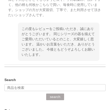
く、他の柄も何枚かこちらで買い、毎食時に使用していま
す。ショップの方が大変親切、丁寧で、また利用させて頂き
たいショップさんです。
この度もレビューをご投稿いただき、誠にあり
がとうございます。 同じシリーズの器を揃えて
ご愛用いただいているとのこと、大変嬉しく思
います。 温かいお言葉をいただき、ありがとう
ございました。 今後ともどうぞよろしくお願い
いたします。
kata kata（カタカタ） 印判手小皿 ぶらさがり
Search
2026/06/15
深さや大きさがとてもちょうど良く、手に馴染み、洗いやす
search
く、他の柄も何枚かこちらで買い、毎食時に使用していま
す。ショップの方が大変丁寧で、1枚不良がありましたが快