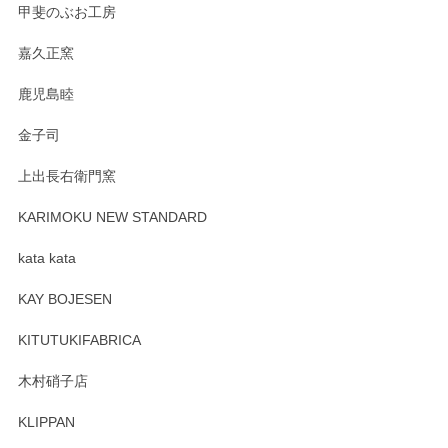
です。今後ともどうぞよろしくお願いいたしま
甲斐のぶお工房
す。
嘉久正窯
鹿児島睦
Sghr（スガハラ） Mini Vase（ミニベース） 一輪挿し 三角錐 クリアー
金子司
2025/04/07
上出長右衛門窯
プレゼント用に購入したので、まだ中は見れていないのです
が、 しっかり梱包されていたので割れてはないと思います。
KARIMOKU NEW STANDARD
kata kata
この度はペンシルオンラインショップをご利用
頂き誠にありがとうございます。 そしてレビュ
KAY BOJESEN
ーも大変嬉しく思います。 今後ともどうぞよろ
しくお願いいたします。
KITUTUKIFABRICA
木村硝子店
KLIPPAN
森脇靖 マグカップ 若苗釉
2025/04/07