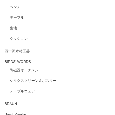
ベンチ
この度はペンシルオンラインショップをご利用
いただき、誠にありがとうございます。 また、
テーブル
レビューをご投稿いただき、重ねてお礼申し上
げます。 深さや大きさ、使い心地を気に入って
生地
いただけたようで大変嬉しく思います。 毎食時
にご愛用いただいているとのこと、とても光栄
クッション
です。 温かいお言葉をいただき、ありがとうご
ざいます。 またのご利用を心よりお待ちしてお
ります。
四十沢木材工芸
BIRDS' WORDS
陶磁器オーナメント
出西窯 カップ＆ソーサー 呉須
2026/04/24
シルクスクリーン＆ポスター
テーブルウェア
ありがとうございました。 出西窯のカップ&ソーサーを探し
ていたので、購入出来て良かったです♪
BRAUN
この度はペンシルオンラインショップをご利用
Brent Rourke