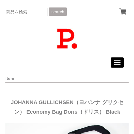
search
Toggle
navigati
Item
JOHANNA GULLICHSEN（ヨハンナ グリクセ
ン） Economy Bag Doris（ドリス） Black