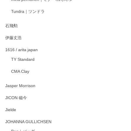
宮島工芸製作所 返しヘラ 小
Tundra｜ツンドラ
2025/12/21
石飛勲
伊藤丈浩
渡邉陽子 マグカップ
2025/11/23
1616 / arita japan
TY Standard
CMA Clay
渡邉陽子 マーメイドタマネギガール 飾蓋付花入
2025/08/20
Jasper Morrison
とても可愛らしい。
JICON 磁今
Jielde
この度はペンシルオンラインショップでのご購
入、そしてレビューまで誠にありがとうござい
JOHANNA GULLICHSEN
ます。気に入って頂けたようで嬉しく思いま
す。今後ともどうぞよろしくお願いいたしま