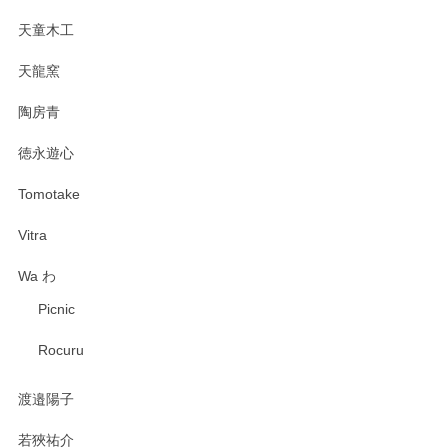
天童木工
天龍窯
陶房青
徳永遊心
Tomotake
Vitra
Wa わ
Picnic
Rocuru
渡邉陽子
若狹祐介