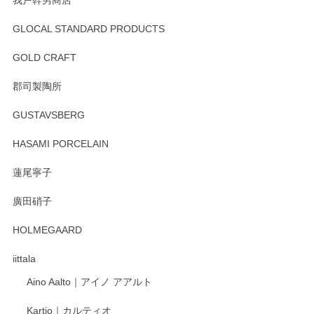
GLOCAL STANDARD PRODUCTS
徳永遊心 みかんづくし 飯碗
2025/12/31
GOLD CRAFT
郡司製陶所
徳永遊心 みかんづくし マグカップ
GUSTAVSBERG
2025/12/31
HASAMI PORCELAIN
蓮尾寧子
徳永遊心 みかんづくし 口巻皿6寸
廣田硝子
2025/12/31
HOLMEGAARD
徳永遊心さんの作品が好きなので、購入できうれしいです。
これからも楽しみにしています。
iittala
Aino Aalto｜アイノ アアルト
レビューをありがとうございます。 そしてお喜
Kartio｜カルティオ
び頂き嬉しいです。 徳永遊心窯の器はこれから