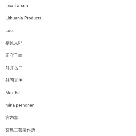
Lisa Larson
この度は当店をご利用頂き誠にありがとうござ
います。無事に届いたようで安心いたしまし
Lithuania Products
た。ひとつひとつ個性がある素敵な湯呑ですよ
ね。気に入って頂けてうれしいです。マグカッ
Lue
プと花器のレビューもありがとうございます。
今後ともよろしくお願いいたします。
槇原太郎
正守千絵
舛井岳二
柴田慶信商店 大館曲げわっぱ 白木小判弁当箱（大）
2025/03/30
舛岡真伊
Max Bill
zen to カレー皿 plate245 ホワイト
mina perhonen
2025/03/19
宮内窯
ステキなカレー皿早速使わせていただきました。 色々お手数
宮島工芸製作所
おかけしました。 ありがとうございます。