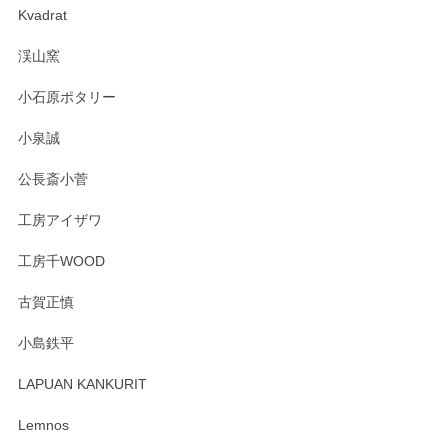
Kvadrat
淡いグリーンのカラーがとても可愛いです❤️ ありがとうござ
渓山窯
いましたm(_)m
小石原ポタリー
この度はペンシルオンラインショップをご利用
小泉誠
いただき誠にありがとうございました。森脇さ
んの作品はほっこりいたしますね。今後ともど
公長斎小菅
うぞよろしくお願いいたします。
工房アイザワ
工房千WOOD
森脇靖 湯呑 若苗釉
古賀正慎
2025/04/07
小島鉄平
レビューが遅くなり申し訳ありません、 無事届いておりま
す。 素敵な湯呑みでとても気に入りました。 発送も早く、
LAPUAN KANKURIT
ありがとうございます。 メッセージもありがとうございまし
たm(_)m
Lemnos