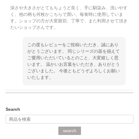
深さや大きさがとてもちょうど良く、手に馴染み、洗いやす
く、他の柄も何枚かこちらで買い、毎食時に使用していま
す。ショップの方が大変親切、丁寧で、また利用させて頂き
たいショップさんです。
この度もレビューをご投稿いただき、誠にあり
がとうございます。 同じシリーズの器を揃えて
ご愛用いただいているとのこと、大変嬉しく思
います。 温かいお言葉をいただき、ありがとう
ございました。 今後ともどうぞよろしくお願い
いたします。
kata kata（カタカタ） 印判手小皿 ぶらさがり
Search
2026/06/15
深さや大きさがとてもちょうど良く、手に馴染み、洗いやす
search
く、他の柄も何枚かこちらで買い、毎食時に使用していま