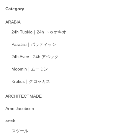
す。ショップの方が大変丁寧で、1枚不良がありましたが快
Category
く交換して下さいました。
ARABIA
この度もレビューをご投稿いただき、誠にあり
24h Tuokio｜24h トゥオキオ
がとうございます。 同じシリーズの器を揃えて
ご愛用いただいているとのこと、大変嬉しく思
Paratiisi｜パラティッシ
います。 温かいお言葉をいただき、ありがとう
ございました。 今後ともどうぞよろしくお願い
24h Avec｜24h アベック
いたします。
Moomin｜ムーミン
Krokus｜クロッカス
kata kata（カタカタ） 印判手小皿 たんぽぽ
2026/06/15
ARCHITECTMADE
深さや大きさがとてもちょうど良く、手に馴染み、洗いやす
Arne Jacobsen
く、他の柄も何枚かこちらで買い、毎食時に使用していま
artek
す。ショップの方が大変親切、丁寧で、また利用させて頂き
たいショップさんです。
スツール