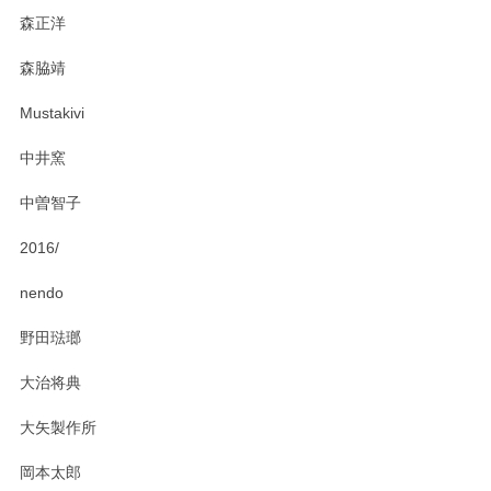
森正洋
この度はペンシルオンラインショップをご利用
森脇靖
頂き、レビューもありがとうございます。カレ
ー皿を気に入って頂けたようで安心しました。
Mustakivi
気になられるものがありましたら、またお気軽
にお問い合わせください。今後ともよろしくお
中井窯
願いいたします。
中曽智子
2016/
PASS THE BATON（パス ザ バトン） x mina perhonen（ミナ ペルホネン） ディーププレート（咲いている花にただ笑ふ）ミントグリーン
2025/02/12
nendo
野田琺瑯
大治将典
PASS THE BATON（パス ザ バトン） x mina perhonen（ミナ ペルホネン） プレート（咲いている花にただ笑ふ）ミントグリーン
2025/02/12
大矢製作所
岡本太郎