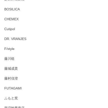
頂き誠にありがとうございます。 お探しのカッ
プ＆ソーサーをお届けでき嬉しく思います。 今
BOSILICA
後ともどうぞよろしくお願いいたします。
CHEMEX
Cutipol
Brent Rourke（ブレント ルーク） オーバルシェーカーボックス 4
DR. VRANJES
2026/01/15
F/style
注文から手元に届くまでとても早く、梱包もしっかりしてお
藤川稔
りました。お品もとても素敵でした。ありがとうございまし
た。
藤城成貴
この度はペンシルオンラインショップをご利用
藤村佳澄
頂き誠にありがとうございました。 そしてご丁
寧なレビューをありがとうございます。これか
FUTAGAMI
らもより良いご対応ができるよう努めてまいり
ます。またのご利用をお待ちしております。
ふもと窯
我戸幹男商店