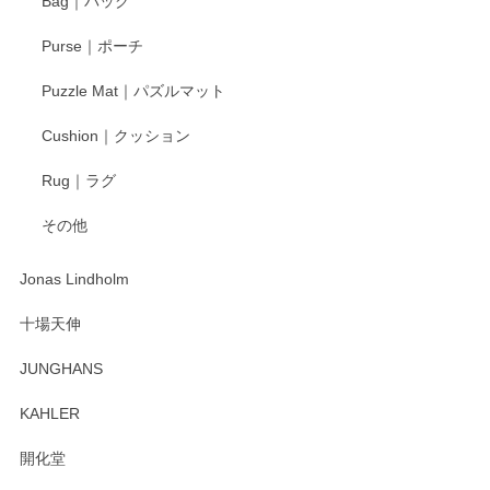
Bag｜バッグ
す。
Purse｜ポーチ
Puzzle Mat｜パズルマット
柴田慶信商店 大館曲げわっぱ 白木小判弁当箱（大）
Cushion｜クッション
2025/04/16
Rug｜ラグ
入金翌日にすぐ届きました！ 梱包も丁寧にして頂きメッセー
その他
ジもありがとうございました。 初めてのわっぱ弁当箱で大切
な物を開けるようにドキドキしながら開封しました。綺麗な
わっぱで感激です！ これから大切に使って風合いが変わるの
Jonas Lindholm
も楽しんで行きたいと思います。
十場天伸
この度はペンシルオンラインショップでのご購
JUNGHANS
入、そしてレビューまで誠にありがとうござい
ます。柴田慶信商店さんの曲げわっぱは、日々
KAHLER
の暮らしを豊かにするお品だと私たちも思って
おります。お手入れ方法がいろいろとございま
開化堂
すが、風合いとともにお楽しみ頂けますと幸い