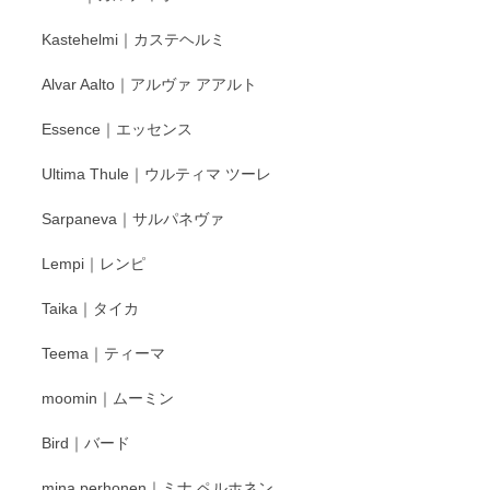
もいろいろと入荷の予定です。 ペンシルインス
Kastehelmi｜カステヘルミ
タグラムにて入荷状況のご確認をして頂けます
と幸いです。 今後ともよろしくお願いいたしま
Alvar Aalto｜アルヴァ アアルト
す。
Essence｜エッセンス
Ultima Thule｜ウルティマ ツーレ
徳永遊心 色絵花繋ぎ 飯碗
2025/12/24
Sarpaneva｜サルパネヴァ
Lempi｜レンピ
丁寧に対応していただきました。ありがとうございます◎
Taika｜タイカ
この度はペンシルオンラインショップをご利用
Teema｜ティーマ
頂き誠にありがとうございました。 そしてご丁
寧なレビューをありがとうございます。これか
moomin｜ムーミン
らもより良いご対応ができるよう努めてまいり
ます。またのご利用をお待ちしております。
Bird｜バード
mina perhonen｜ミナ ペルホネン