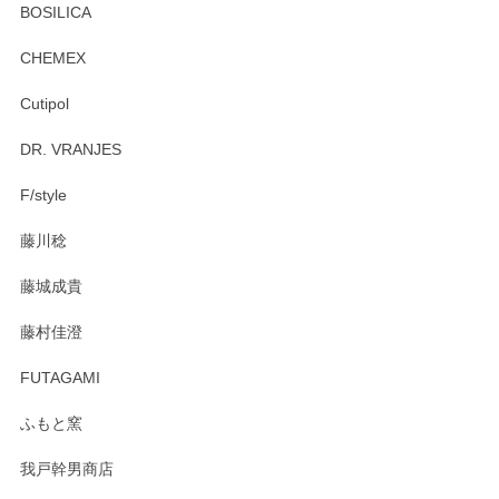
プ＆ソーサーをお届けでき嬉しく思います。 今
BOSILICA
後ともどうぞよろしくお願いいたします。
CHEMEX
Cutipol
Brent Rourke（ブレント ルーク） オーバルシェーカーボックス 4
DR. VRANJES
2026/01/15
F/style
注文から手元に届くまでとても早く、梱包もしっかりしてお
藤川稔
りました。お品もとても素敵でした。ありがとうございまし
た。
藤城成貴
この度はペンシルオンラインショップをご利用
藤村佳澄
頂き誠にありがとうございました。 そしてご丁
寧なレビューをありがとうございます。これか
FUTAGAMI
らもより良いご対応ができるよう努めてまいり
ます。またのご利用をお待ちしております。
ふもと窯
我戸幹男商店