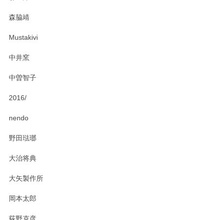
この度はペンシルオンラインショップをご利用
森脇靖
頂き、レビューもありがとうございます。カレ
ー皿を気に入って頂けたようで安心しました。
Mustakivi
気になられるものがありましたら、またお気軽
にお問い合わせください。今後ともよろしくお
中井窯
願いいたします。
中曽智子
2016/
PASS THE BATON（パス ザ バトン） x mina perhonen（ミナ ペルホネン） ディーププレート（咲いている花にただ笑ふ）ミントグリーン
2025/02/12
nendo
野田琺瑯
大治将典
PASS THE BATON（パス ザ バトン） x mina perhonen（ミナ ペルホネン） プレート（咲いている花にただ笑ふ）ミントグリーン
2025/02/12
大矢製作所
岡本太郎
荻野克彦