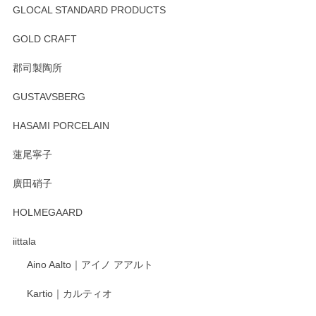
GLOCAL STANDARD PRODUCTS
徳永遊心 みかんづくし 飯碗
2025/12/31
GOLD CRAFT
郡司製陶所
徳永遊心 みかんづくし マグカップ
GUSTAVSBERG
2025/12/31
HASAMI PORCELAIN
蓮尾寧子
徳永遊心 みかんづくし 口巻皿6寸
廣田硝子
2025/12/31
HOLMEGAARD
徳永遊心さんの作品が好きなので、購入できうれしいです。
これからも楽しみにしています。
iittala
Aino Aalto｜アイノ アアルト
レビューをありがとうございます。 そしてお喜
Kartio｜カルティオ
び頂き嬉しいです。 徳永遊心窯の器はこれから
もいろいろと入荷の予定です。 ペンシルインス