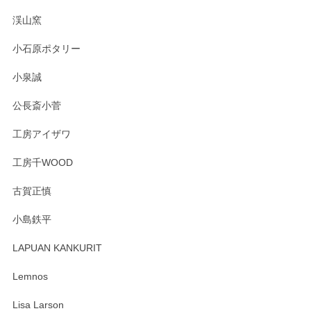
淡いグリーンのカラーがとても可愛いです❤️ ありがとうござ
渓山窯
いましたm(_)m
小石原ポタリー
この度はペンシルオンラインショップをご利用
小泉誠
いただき誠にありがとうございました。森脇さ
んの作品はほっこりいたしますね。今後ともど
公長斎小菅
うぞよろしくお願いいたします。
工房アイザワ
工房千WOOD
森脇靖 湯呑 若苗釉
古賀正慎
2025/04/07
小島鉄平
レビューが遅くなり申し訳ありません、 無事届いておりま
す。 素敵な湯呑みでとても気に入りました。 発送も早く、
LAPUAN KANKURIT
ありがとうございます。 メッセージもありがとうございまし
たm(_)m
Lemnos
Lisa Larson