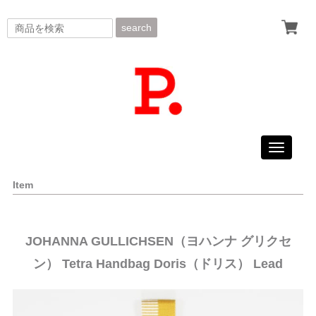
search
Toggle
navigati
Item
JOHANNA GULLICHSEN（ヨハンナ グリクセ
ン） Tetra Handbag Doris（ドリス） Lead