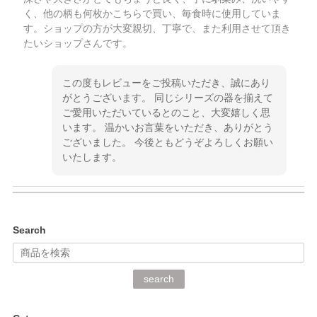
く、他の柄も何枚かこちらで買い、毎食時に使用していま
す。ショップの方が大変親切、丁寧で、また利用させて頂き
たいショップさんです。
この度もレビューをご投稿いただき、誠にあり
がとうございます。 同じシリーズの器を揃えて
ご愛用いただいているとのこと、大変嬉しく思
います。 温かいお言葉をいただき、ありがとう
ございました。 今後ともどうぞよろしくお願い
いたします。
kata kata（カタカタ） 印判手小皿 ぶらさがり
Search
2026/06/15
深さや大きさがとてもちょうど良く、手に馴染み、洗いやす
search
く、他の柄も何枚かこちらで買い、毎食時に使用していま
す。ショップの方が大変丁寧で、1枚不良がありましたが快