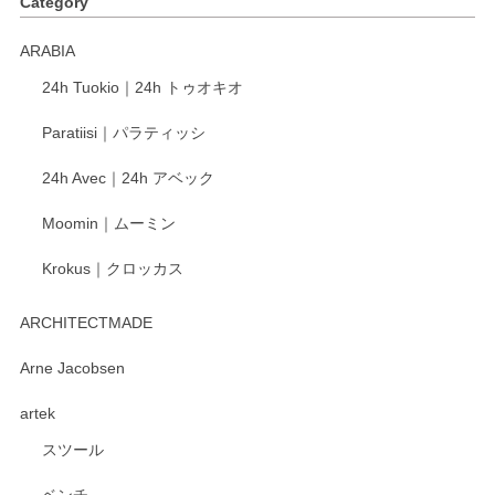
Category
く交換して下さいました。
ARABIA
この度もレビューをご投稿いただき、誠にあり
24h Tuokio｜24h トゥオキオ
がとうございます。 同じシリーズの器を揃えて
ご愛用いただいているとのこと、大変嬉しく思
Paratiisi｜パラティッシ
います。 温かいお言葉をいただき、ありがとう
ございました。 今後ともどうぞよろしくお願い
24h Avec｜24h アベック
いたします。
Moomin｜ムーミン
Krokus｜クロッカス
kata kata（カタカタ） 印判手小皿 たんぽぽ
2026/06/15
ARCHITECTMADE
深さや大きさがとてもちょうど良く、手に馴染み、洗いやす
Arne Jacobsen
く、他の柄も何枚かこちらで買い、毎食時に使用していま
artek
す。ショップの方が大変親切、丁寧で、また利用させて頂き
たいショップさんです。
スツール