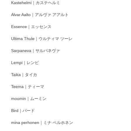
Kastehelmi｜カステヘルミ
タグラムにて入荷状況のご確認をして頂けます
と幸いです。 今後ともよろしくお願いいたしま
Alvar Aalto｜アルヴァ アアルト
す。
Essence｜エッセンス
Ultima Thule｜ウルティマ ツーレ
徳永遊心 色絵花繋ぎ 飯碗
2025/12/24
Sarpaneva｜サルパネヴァ
Lempi｜レンピ
丁寧に対応していただきました。ありがとうございます◎
Taika｜タイカ
この度はペンシルオンラインショップをご利用
Teema｜ティーマ
頂き誠にありがとうございました。 そしてご丁
寧なレビューをありがとうございます。これか
moomin｜ムーミン
らもより良いご対応ができるよう努めてまいり
ます。またのご利用をお待ちしております。
Bird｜バード
mina perhonen｜ミナ ペルホネン