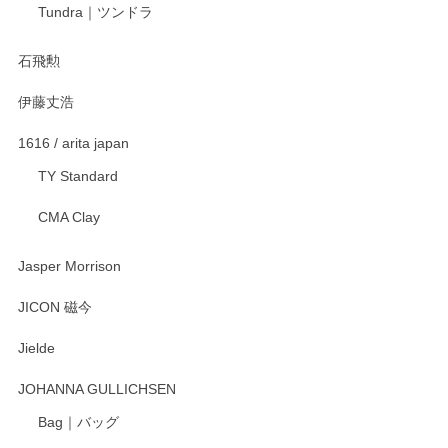
宮島工芸製作所 返しヘラ 小
Tundra｜ツンドラ
2025/12/21
石飛勲
伊藤丈浩
渡邉陽子 マグカップ
2025/11/23
1616 / arita japan
TY Standard
CMA Clay
渡邉陽子 マーメイドタマネギガール 飾蓋付花入
2025/08/20
Jasper Morrison
とても可愛らしい。
JICON 磁今
Jielde
この度はペンシルオンラインショップでのご購
入、そしてレビューまで誠にありがとうござい
JOHANNA GULLICHSEN
ます。気に入って頂けたようで嬉しく思いま
す。今後ともどうぞよろしくお願いいたしま
Bag｜バッグ
す。