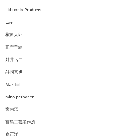
この度は当店をご利用頂き誠にありがとうござ
います。無事に届いたようで安心いたしまし
Lithuania Products
た。ひとつひとつ個性がある素敵な湯呑ですよ
ね。気に入って頂けてうれしいです。マグカッ
Lue
プと花器のレビューもありがとうございます。
今後ともよろしくお願いいたします。
槇原太郎
正守千絵
舛井岳二
柴田慶信商店 大館曲げわっぱ 白木小判弁当箱（大）
2025/03/30
舛岡真伊
Max Bill
zen to カレー皿 plate245 ホワイト
mina perhonen
2025/03/19
宮内窯
ステキなカレー皿早速使わせていただきました。 色々お手数
宮島工芸製作所
おかけしました。 ありがとうございます。
森正洋