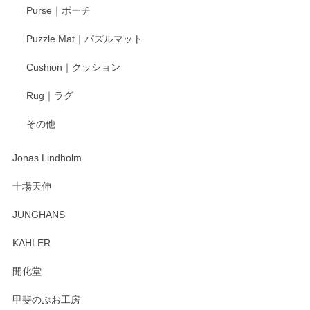
Purse｜ポーチ
Puzzle Mat｜パズルマット
柴田慶信商店 大館曲げわっぱ 白木小判弁当箱（大）
Cushion｜クッション
2025/04/16
Rug｜ラグ
入金翌日にすぐ届きました！ 梱包も丁寧にして頂きメッセー
その他
ジもありがとうございました。 初めてのわっぱ弁当箱で大切
な物を開けるようにドキドキしながら開封しました。綺麗な
わっぱで感激です！ これから大切に使って風合いが変わるの
Jonas Lindholm
も楽しんで行きたいと思います。
十場天伸
この度はペンシルオンラインショップでのご購
JUNGHANS
入、そしてレビューまで誠にありがとうござい
ます。柴田慶信商店さんの曲げわっぱは、日々
KAHLER
の暮らしを豊かにするお品だと私たちも思って
おります。お手入れ方法がいろいろとございま
開化堂
すが、風合いとともにお楽しみ頂けますと幸い
です。今後ともどうぞよろしくお願いいたしま
甲斐のぶお工房