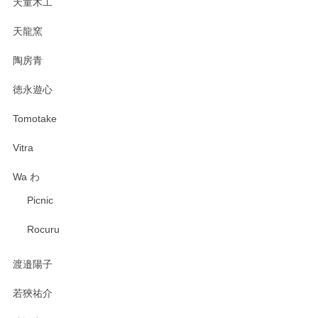
天童木工
天龍窯
陶房青
徳永遊心
Tomotake
Vitra
Wa わ
Picnic
Rocuru
渡邉陽子
若狹祐介