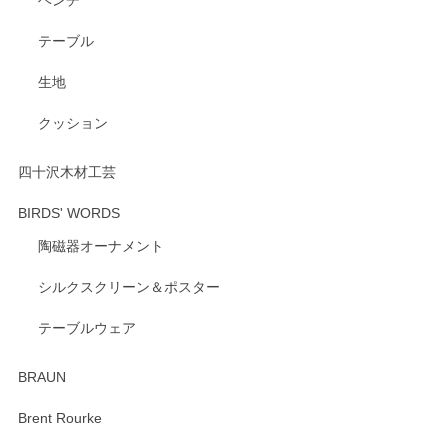
ベンチ
この度はペンシルオンラインショップをご利用
いただき、誠にありがとうございます。 また、
テーブル
レビューをご投稿いただき、重ねてお礼申し上
げます。 深さや大きさ、使い心地を気に入って
生地
いただけたようで大変嬉しく思います。 毎食時
にご愛用いただいているとのこと、とても光栄
クッション
です。 温かいお言葉をいただき、ありがとうご
ざいます。 またのご利用を心よりお待ちしてお
ります。
四十沢木材工芸
BIRDS' WORDS
陶磁器オーナメント
出西窯 カップ＆ソーサー 呉須
2026/04/24
シルクスクリーン＆ポスター
テーブルウェア
ありがとうございました。 出西窯のカップ&ソーサーを探し
ていたので、購入出来て良かったです♪
BRAUN
この度はペンシルオンラインショップをご利用
Brent Rourke
頂き誠にありがとうございます。 お探しのカッ