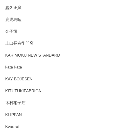
す。
嘉久正窯
鹿児島睦
Sghr（スガハラ） Mini Vase（ミニベース） 一輪挿し 三角錐 クリアー
金子司
2025/04/07
上出長右衛門窯
プレゼント用に購入したので、まだ中は見れていないのです
が、 しっかり梱包されていたので割れてはないと思います。
KARIMOKU NEW STANDARD
kata kata
この度はペンシルオンラインショップをご利用
頂き誠にありがとうございます。 そしてレビュ
KAY BOJESEN
ーも大変嬉しく思います。 今後ともどうぞよろ
しくお願いいたします。
KITUTUKIFABRICA
木村硝子店
KLIPPAN
森脇靖 マグカップ 若苗釉
2025/04/07
Kvadrat