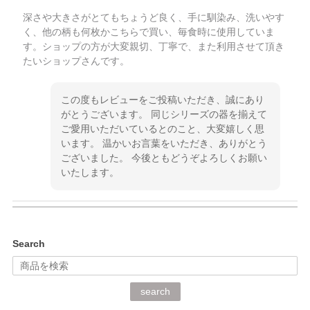
深さや大きさがとてもちょうど良く、手に馴染み、洗いやす
く、他の柄も何枚かこちらで買い、毎食時に使用していま
す。ショップの方が大変親切、丁寧で、また利用させて頂き
たいショップさんです。
この度もレビューをご投稿いただき、誠にあり
がとうございます。 同じシリーズの器を揃えて
ご愛用いただいているとのこと、大変嬉しく思
います。 温かいお言葉をいただき、ありがとう
ございました。 今後ともどうぞよろしくお願い
いたします。
kata kata（カタカタ） 印判手小皿 ぶらさがり
Search
2026/06/15
深さや大きさがとてもちょうど良く、手に馴染み、洗いやす
search
く、他の柄も何枚かこちらで買い、毎食時に使用していま