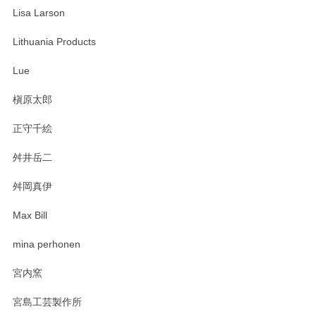
Lisa Larson
この度は当店をご利用頂き誠にありがとうござ
います。無事に届いたようで安心いたしまし
Lithuania Products
た。ひとつひとつ個性がある素敵な湯呑ですよ
ね。気に入って頂けてうれしいです。マグカッ
Lue
プと花器のレビューもありがとうございます。
今後ともよろしくお願いいたします。
槇原太郎
正守千絵
舛井岳二
柴田慶信商店 大館曲げわっぱ 白木小判弁当箱（大）
2025/03/30
舛岡真伊
Max Bill
zen to カレー皿 plate245 ホワイト
mina perhonen
2025/03/19
宮内窯
ステキなカレー皿早速使わせていただきました。 色々お手数
宮島工芸製作所
おかけしました。 ありがとうございます。