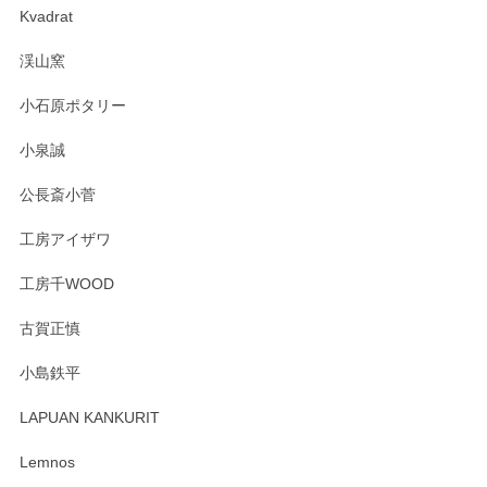
Kvadrat
淡いグリーンのカラーがとても可愛いです❤️ ありがとうござ
渓山窯
いましたm(_)m
小石原ポタリー
この度はペンシルオンラインショップをご利用
小泉誠
いただき誠にありがとうございました。森脇さ
んの作品はほっこりいたしますね。今後ともど
公長斎小菅
うぞよろしくお願いいたします。
工房アイザワ
工房千WOOD
森脇靖 湯呑 若苗釉
古賀正慎
2025/04/07
小島鉄平
レビューが遅くなり申し訳ありません、 無事届いておりま
す。 素敵な湯呑みでとても気に入りました。 発送も早く、
LAPUAN KANKURIT
ありがとうございます。 メッセージもありがとうございまし
たm(_)m
Lemnos