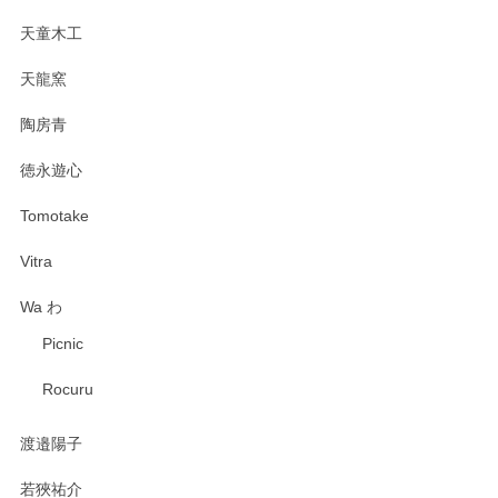
天童木工
天龍窯
陶房青
徳永遊心
Tomotake
Vitra
Wa わ
Picnic
Rocuru
渡邉陽子
若狹祐介