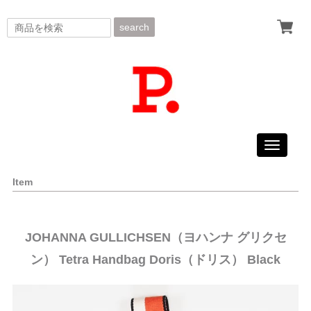
search
Toggle
navigati
Item
JOHANNA GULLICHSEN（ヨハンナ グリクセ
ン） Tetra Handbag Doris（ドリス） Black