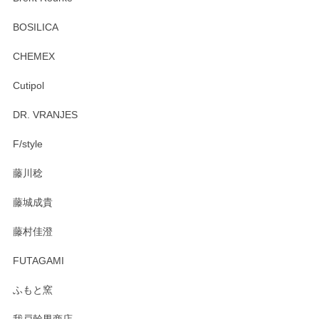
頂き誠にありがとうございます。 お探しのカッ
プ＆ソーサーをお届けでき嬉しく思います。 今
BOSILICA
後ともどうぞよろしくお願いいたします。
CHEMEX
Cutipol
Brent Rourke（ブレント ルーク） オーバルシェーカーボックス 4
DR. VRANJES
2026/01/15
F/style
注文から手元に届くまでとても早く、梱包もしっかりしてお
藤川稔
りました。お品もとても素敵でした。ありがとうございまし
た。
藤城成貴
この度はペンシルオンラインショップをご利用
藤村佳澄
頂き誠にありがとうございました。 そしてご丁
寧なレビューをありがとうございます。これか
FUTAGAMI
らもより良いご対応ができるよう努めてまいり
ます。またのご利用をお待ちしております。
ふもと窯
我戸幹男商店