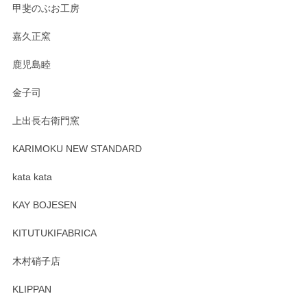
です。今後ともどうぞよろしくお願いいたしま
甲斐のぶお工房
す。
嘉久正窯
鹿児島睦
Sghr（スガハラ） Mini Vase（ミニベース） 一輪挿し 三角錐 クリアー
金子司
2025/04/07
上出長右衛門窯
プレゼント用に購入したので、まだ中は見れていないのです
が、 しっかり梱包されていたので割れてはないと思います。
KARIMOKU NEW STANDARD
kata kata
この度はペンシルオンラインショップをご利用
頂き誠にありがとうございます。 そしてレビュ
KAY BOJESEN
ーも大変嬉しく思います。 今後ともどうぞよろ
しくお願いいたします。
KITUTUKIFABRICA
木村硝子店
KLIPPAN
森脇靖 マグカップ 若苗釉
2025/04/07