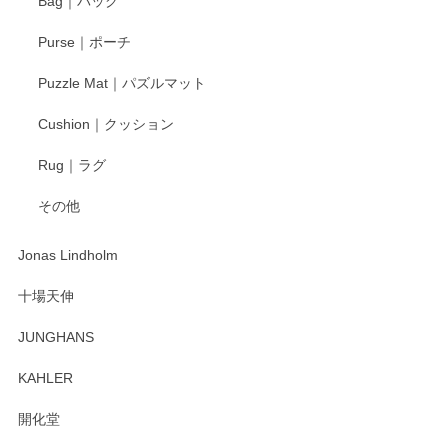
Bag｜バッグ
す。
Purse｜ポーチ
Puzzle Mat｜パズルマット
柴田慶信商店 大館曲げわっぱ 白木小判弁当箱（大）
Cushion｜クッション
2025/04/16
Rug｜ラグ
入金翌日にすぐ届きました！ 梱包も丁寧にして頂きメッセー
その他
ジもありがとうございました。 初めてのわっぱ弁当箱で大切
な物を開けるようにドキドキしながら開封しました。綺麗な
わっぱで感激です！ これから大切に使って風合いが変わるの
Jonas Lindholm
も楽しんで行きたいと思います。
十場天伸
この度はペンシルオンラインショップでのご購
JUNGHANS
入、そしてレビューまで誠にありがとうござい
ます。柴田慶信商店さんの曲げわっぱは、日々
KAHLER
の暮らしを豊かにするお品だと私たちも思って
おります。お手入れ方法がいろいろとございま
開化堂
すが、風合いとともにお楽しみ頂けますと幸い