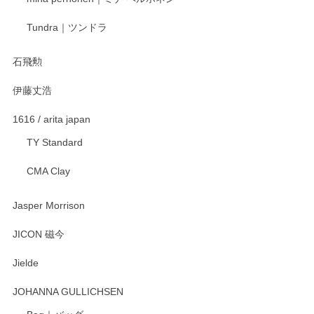
宮島工芸製作所 返しヘラ 小
Tundra｜ツンドラ
2025/12/21
石飛勲
伊藤丈浩
渡邉陽子 マグカップ
2025/11/23
1616 / arita japan
TY Standard
CMA Clay
渡邉陽子 マーメイドタマネギガール 飾蓋付花入
2025/08/20
Jasper Morrison
とても可愛らしい。
JICON 磁今
Jielde
この度はペンシルオンラインショップでのご購
入、そしてレビューまで誠にありがとうござい
JOHANNA GULLICHSEN
ます。気に入って頂けたようで嬉しく思いま
す。今後ともどうぞよろしくお願いいたしま