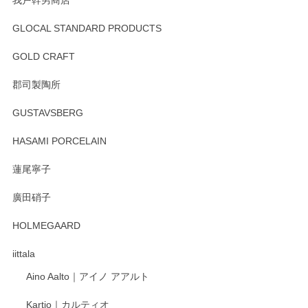
GLOCAL STANDARD PRODUCTS
徳永遊心 みかんづくし 飯碗
2025/12/31
GOLD CRAFT
郡司製陶所
徳永遊心 みかんづくし マグカップ
GUSTAVSBERG
2025/12/31
HASAMI PORCELAIN
蓮尾寧子
徳永遊心 みかんづくし 口巻皿6寸
廣田硝子
2025/12/31
HOLMEGAARD
徳永遊心さんの作品が好きなので、購入できうれしいです。
これからも楽しみにしています。
iittala
Aino Aalto｜アイノ アアルト
レビューをありがとうございます。 そしてお喜
Kartio｜カルティオ
び頂き嬉しいです。 徳永遊心窯の器はこれから