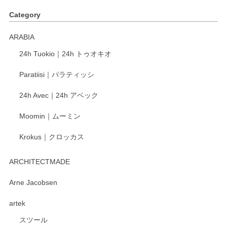
す。ショップの方が大変丁寧で、1枚不良がありましたが快
Category
く交換して下さいました。
ARABIA
この度もレビューをご投稿いただき、誠にあり
24h Tuokio｜24h トゥオキオ
がとうございます。 同じシリーズの器を揃えて
ご愛用いただいているとのこと、大変嬉しく思
Paratiisi｜パラティッシ
います。 温かいお言葉をいただき、ありがとう
ございました。 今後ともどうぞよろしくお願い
24h Avec｜24h アベック
いたします。
Moomin｜ムーミン
Krokus｜クロッカス
kata kata（カタカタ） 印判手小皿 たんぽぽ
2026/06/15
ARCHITECTMADE
深さや大きさがとてもちょうど良く、手に馴染み、洗いやす
Arne Jacobsen
く、他の柄も何枚かこちらで買い、毎食時に使用していま
artek
す。ショップの方が大変親切、丁寧で、また利用させて頂き
たいショップさんです。
スツール