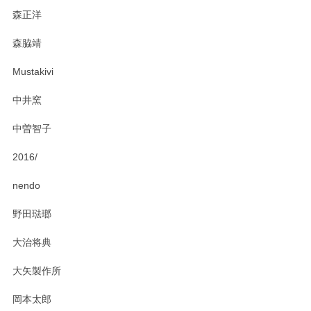
森正洋
この度はペンシルオンラインショップをご利用
森脇靖
頂き、レビューもありがとうございます。カレ
ー皿を気に入って頂けたようで安心しました。
Mustakivi
気になられるものがありましたら、またお気軽
にお問い合わせください。今後ともよろしくお
中井窯
願いいたします。
中曽智子
2016/
PASS THE BATON（パス ザ バトン） x mina perhonen（ミナ ペルホネン） ディーププレート（咲いている花にただ笑ふ）ミントグリーン
2025/02/12
nendo
野田琺瑯
大治将典
PASS THE BATON（パス ザ バトン） x mina perhonen（ミナ ペルホネン） プレート（咲いている花にただ笑ふ）ミントグリーン
2025/02/12
大矢製作所
岡本太郎