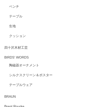
ベンチ
この度はペンシルオンラインショップをご利用
いただき、誠にありがとうございます。 また、
テーブル
レビューをご投稿いただき、重ねてお礼申し上
げます。 深さや大きさ、使い心地を気に入って
生地
いただけたようで大変嬉しく思います。 毎食時
にご愛用いただいているとのこと、とても光栄
クッション
です。 温かいお言葉をいただき、ありがとうご
ざいます。 またのご利用を心よりお待ちしてお
ります。
四十沢木材工芸
BIRDS' WORDS
陶磁器オーナメント
出西窯 カップ＆ソーサー 呉須
2026/04/24
シルクスクリーン＆ポスター
テーブルウェア
ありがとうございました。 出西窯のカップ&ソーサーを探し
ていたので、購入出来て良かったです♪
BRAUN
この度はペンシルオンラインショップをご利用
Brent Rourke