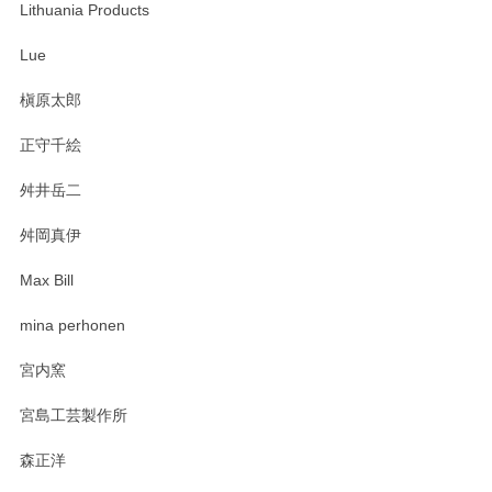
います。無事に届いたようで安心いたしまし
Lithuania Products
た。ひとつひとつ個性がある素敵な湯呑ですよ
ね。気に入って頂けてうれしいです。マグカッ
Lue
プと花器のレビューもありがとうございます。
今後ともよろしくお願いいたします。
槇原太郎
正守千絵
舛井岳二
柴田慶信商店 大館曲げわっぱ 白木小判弁当箱（大）
2025/03/30
舛岡真伊
Max Bill
zen to カレー皿 plate245 ホワイト
mina perhonen
2025/03/19
宮内窯
ステキなカレー皿早速使わせていただきました。 色々お手数
宮島工芸製作所
おかけしました。 ありがとうございます。
森正洋
この度はペンシルオンラインショップをご利用