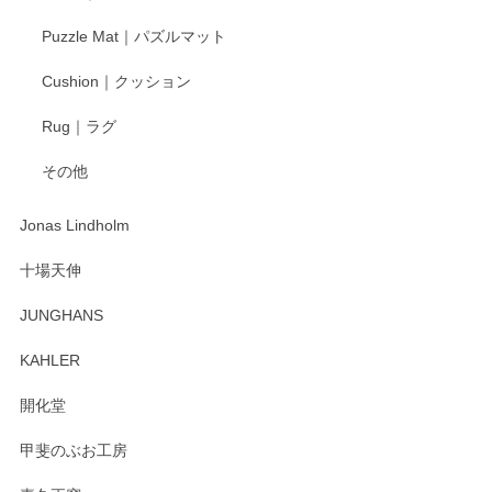
Puzzle Mat｜パズルマット
柴田慶信商店 大館曲げわっぱ 白木小判弁当箱（大）
Cushion｜クッション
2025/04/16
Rug｜ラグ
入金翌日にすぐ届きました！ 梱包も丁寧にして頂きメッセー
その他
ジもありがとうございました。 初めてのわっぱ弁当箱で大切
な物を開けるようにドキドキしながら開封しました。綺麗な
わっぱで感激です！ これから大切に使って風合いが変わるの
Jonas Lindholm
も楽しんで行きたいと思います。
十場天伸
この度はペンシルオンラインショップでのご購
JUNGHANS
入、そしてレビューまで誠にありがとうござい
ます。柴田慶信商店さんの曲げわっぱは、日々
KAHLER
の暮らしを豊かにするお品だと私たちも思って
おります。お手入れ方法がいろいろとございま
開化堂
すが、風合いとともにお楽しみ頂けますと幸い
です。今後ともどうぞよろしくお願いいたしま
甲斐のぶお工房
す。