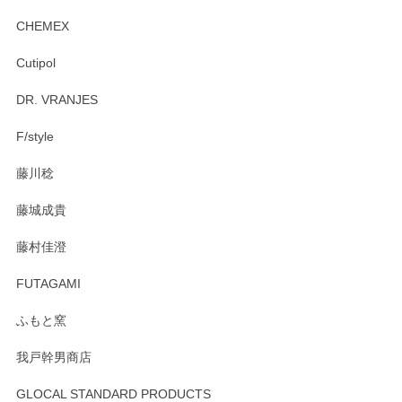
後ともどうぞよろしくお願いいたします。
CHEMEX
Cutipol
Brent Rourke（ブレント ルーク） オーバルシェーカーボックス 4
DR. VRANJES
2026/01/15
F/style
注文から手元に届くまでとても早く、梱包もしっかりしてお
藤川稔
りました。お品もとても素敵でした。ありがとうございまし
た。
藤城成貴
この度はペンシルオンラインショップをご利用
藤村佳澄
頂き誠にありがとうございました。 そしてご丁
寧なレビューをありがとうございます。これか
FUTAGAMI
らもより良いご対応ができるよう努めてまいり
ます。またのご利用をお待ちしております。
ふもと窯
我戸幹男商店
GLOCAL STANDARD PRODUCTS