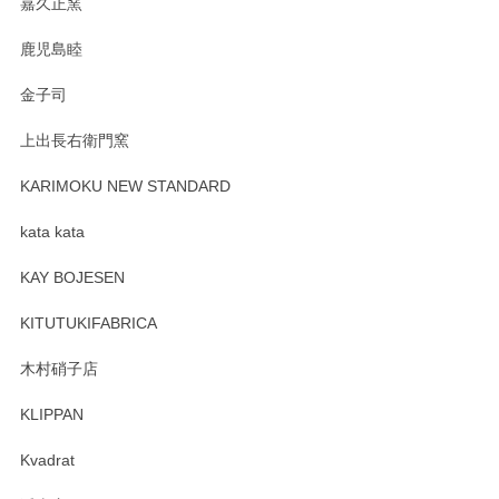
嘉久正窯
鹿児島睦
Sghr（スガハラ） Mini Vase（ミニベース） 一輪挿し 三角錐 クリアー
金子司
2025/04/07
上出長右衛門窯
プレゼント用に購入したので、まだ中は見れていないのです
が、 しっかり梱包されていたので割れてはないと思います。
KARIMOKU NEW STANDARD
kata kata
この度はペンシルオンラインショップをご利用
頂き誠にありがとうございます。 そしてレビュ
KAY BOJESEN
ーも大変嬉しく思います。 今後ともどうぞよろ
しくお願いいたします。
KITUTUKIFABRICA
木村硝子店
KLIPPAN
森脇靖 マグカップ 若苗釉
2025/04/07
Kvadrat