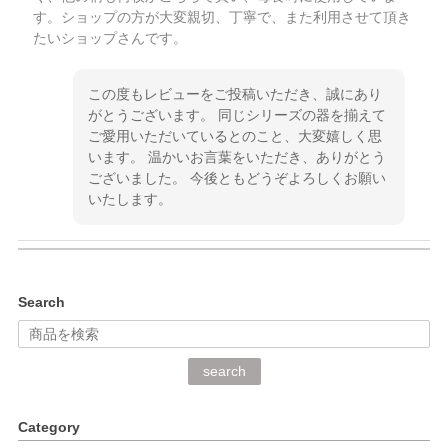
す。ショップの方が大変親切、丁寧で、また利用させて頂き
たいショップさんです。
この度もレビューをご投稿いただき、誠にあり
がとうございます。 同じシリーズの器を揃えて
ご愛用いただいているとのこと、大変嬉しく思
います。 温かいお言葉をいただき、ありがとう
ございました。 今後ともどうぞよろしくお願い
いたします。
kata kata（カタカタ） 印判手小皿 ぶらさがり
Search
2026/06/15
深さや大きさがとてもちょうど良く、手に馴染み、洗いやす
search
く、他の柄も何枚かこちらで買い、毎食時に使用していま
す。ショップの方が大変丁寧で、1枚不良がありましたが快
Category
く交換して下さいました。