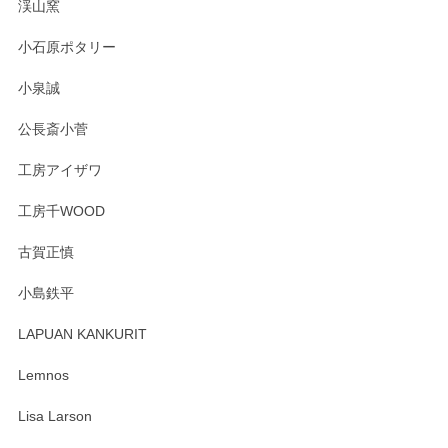
淡いグリーンのカラーがとても可愛いです❤️ ありがとうござ
渓山窯
いましたm(_)m
小石原ポタリー
この度はペンシルオンラインショップをご利用
小泉誠
いただき誠にありがとうございました。森脇さ
んの作品はほっこりいたしますね。今後ともど
公長斎小菅
うぞよろしくお願いいたします。
工房アイザワ
工房千WOOD
森脇靖 湯呑 若苗釉
古賀正慎
2025/04/07
小島鉄平
レビューが遅くなり申し訳ありません、 無事届いておりま
す。 素敵な湯呑みでとても気に入りました。 発送も早く、
LAPUAN KANKURIT
ありがとうございます。 メッセージもありがとうございまし
たm(_)m
Lemnos
Lisa Larson
この度は当店をご利用頂き誠にありがとうござ