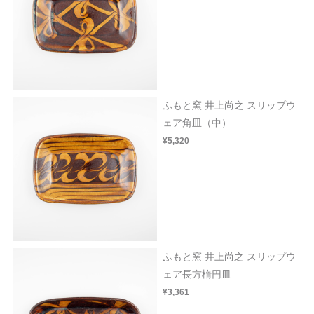
ふもと窯 井上尚之 スリップウ
ェア角皿（中）
¥5,320
ふもと窯 井上尚之 スリップウ
ェア長方楕円皿
¥3,361