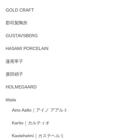
徳永遊心 みかんづくし 飯碗
2025/12/31
GOLD CRAFT
郡司製陶所
徳永遊心 みかんづくし マグカップ
GUSTAVSBERG
2025/12/31
HASAMI PORCELAIN
蓮尾寧子
徳永遊心 みかんづくし 口巻皿6寸
廣田硝子
2025/12/31
HOLMEGAARD
徳永遊心さんの作品が好きなので、購入できうれしいです。
これからも楽しみにしています。
iittala
Aino Aalto｜アイノ アアルト
レビューをありがとうございます。 そしてお喜
Kartio｜カルティオ
び頂き嬉しいです。 徳永遊心窯の器はこれから
もいろいろと入荷の予定です。 ペンシルインス
Kastehelmi｜カステヘルミ
タグラムにて入荷状況のご確認をして頂けます