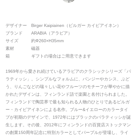
デザイナー Birger Kaipiainen（ビルガー カイピアイネン）
ブランド ARABIA（アラビア）
サイズ 約Ф260×H35mm
素材 磁器
箱 ギフトの場合はご用意できます
1969年から愛され続けているアラビアのクラシックシリーズ「パ
ラティッシ」。シンプルなフォルムに、パンジーやカシス、ぶど
う、りんごなどの瑞々しい花やフルーツのモチーフが華やかに描
かれたデザインは、フィンランド語で楽園と名付けられました。
フィンランドで陶芸界で最も知られる人物のひとりであるビルガ
ー・カイピアイネンによる名作。ブルー&イエローのカラータイ
プが初期のデザインで、1972年にはブラックのパラティッシが誕
生します。その後、2012年にフィンランドの百貨店ストックマン
の創業150周年記念に特別カラーとしてパープルが登場し、ライ