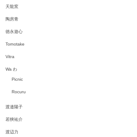
天龍窯
陶房青
徳永遊心
Tomotake
Vitra
Wa わ
Picnic
Rocuru
渡邉陽子
若狹祐介
渡辺力