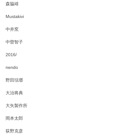
森脇靖
頂き、レビューもありがとうございます。カレ
ー皿を気に入って頂けたようで安心しました。
Mustakivi
気になられるものがありましたら、またお気軽
にお問い合わせください。今後ともよろしくお
中井窯
願いいたします。
中曽智子
2016/
PASS THE BATON（パス ザ バトン） x mina perhonen（ミナ ペルホネン） ディーププレート（咲いている花にただ笑ふ）ミントグリーン
2025/02/12
nendo
野田琺瑯
大治将典
PASS THE BATON（パス ザ バトン） x mina perhonen（ミナ ペルホネン） プレート（咲いている花にただ笑ふ）ミントグリーン
2025/02/12
大矢製作所
岡本太郎
荻野克彦