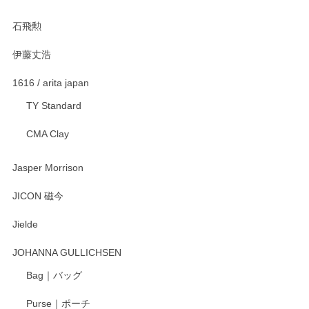
2025/12/21
石飛勲
伊藤丈浩
渡邉陽子 マグカップ
2025/11/23
1616 / arita japan
TY Standard
CMA Clay
渡邉陽子 マーメイドタマネギガール 飾蓋付花入
2025/08/20
Jasper Morrison
とても可愛らしい。
JICON 磁今
Jielde
この度はペンシルオンラインショップでのご購
入、そしてレビューまで誠にありがとうござい
JOHANNA GULLICHSEN
ます。気に入って頂けたようで嬉しく思いま
す。今後ともどうぞよろしくお願いいたしま
Bag｜バッグ
す。
Purse｜ポーチ