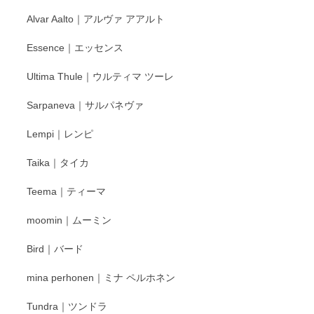
と幸いです。 今後ともよろしくお願いいたしま
Alvar Aalto｜アルヴァ アアルト
す。
Essence｜エッセンス
Ultima Thule｜ウルティマ ツーレ
徳永遊心 色絵花繋ぎ 飯碗
2025/12/24
Sarpaneva｜サルパネヴァ
Lempi｜レンピ
丁寧に対応していただきました。ありがとうございます◎
Taika｜タイカ
この度はペンシルオンラインショップをご利用
Teema｜ティーマ
頂き誠にありがとうございました。 そしてご丁
寧なレビューをありがとうございます。これか
moomin｜ムーミン
らもより良いご対応ができるよう努めてまいり
ます。またのご利用をお待ちしております。
Bird｜バード
mina perhonen｜ミナ ペルホネン
宮島工芸製作所 返しヘラ 小
Tundra｜ツンドラ