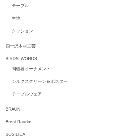
いただき、誠にありがとうございます。 また、
テーブル
レビューをご投稿いただき、重ねてお礼申し上
げます。 深さや大きさ、使い心地を気に入って
生地
いただけたようで大変嬉しく思います。 毎食時
にご愛用いただいているとのこと、とても光栄
クッション
です。 温かいお言葉をいただき、ありがとうご
ざいます。 またのご利用を心よりお待ちしてお
ります。
四十沢木材工芸
BIRDS' WORDS
陶磁器オーナメント
出西窯 カップ＆ソーサー 呉須
2026/04/24
シルクスクリーン＆ポスター
テーブルウェア
ありがとうございました。 出西窯のカップ&ソーサーを探し
ていたので、購入出来て良かったです♪
BRAUN
この度はペンシルオンラインショップをご利用
Brent Rourke
頂き誠にありがとうございます。 お探しのカッ
プ＆ソーサーをお届けでき嬉しく思います。 今
BOSILICA