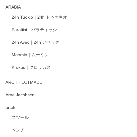
ARABIA
この度もレビューをご投稿いただき、誠にあり
24h Tuokio｜24h トゥオキオ
がとうございます。 同じシリーズの器を揃えて
ご愛用いただいているとのこと、大変嬉しく思
Paratiisi｜パラティッシ
います。 温かいお言葉をいただき、ありがとう
ございました。 今後ともどうぞよろしくお願い
24h Avec｜24h アベック
いたします。
Moomin｜ムーミン
Krokus｜クロッカス
kata kata（カタカタ） 印判手小皿 たんぽぽ
2026/06/15
ARCHITECTMADE
深さや大きさがとてもちょうど良く、手に馴染み、洗いやす
Arne Jacobsen
く、他の柄も何枚かこちらで買い、毎食時に使用していま
artek
す。ショップの方が大変親切、丁寧で、また利用させて頂き
たいショップさんです。
スツール
ベンチ
この度はペンシルオンラインショップをご利用