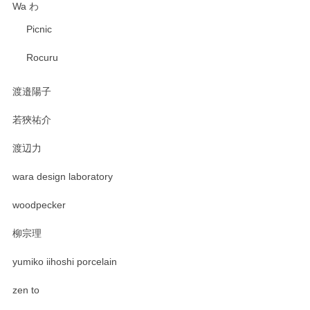
Wa わ
Picnic
Rocuru
渡邉陽子
若狹祐介
渡辺力
wara design laboratory
woodpecker
柳宗理
yumiko iihoshi porcelain
zen to