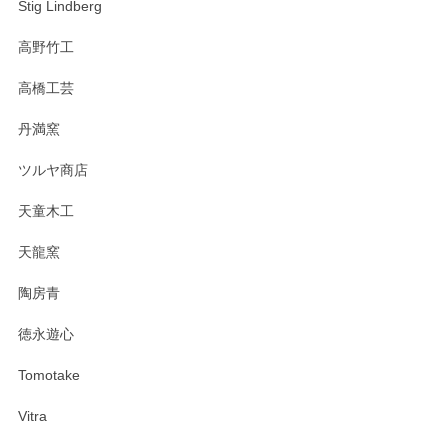
Stig Lindberg
高野竹工
高橋工芸
丹満窯
ツルヤ商店
天童木工
天龍窯
陶房青
徳永遊心
Tomotake
Vitra