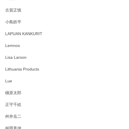
レビューが遅くなり申し訳ありません、 無事届いておりま
古賀正慎
す。 素敵な湯呑みでとても気に入りました。 発送も早く、
ありがとうございます。 メッセージもありがとうございまし
小島鉄平
たm(_)m
LAPUAN KANKURIT
この度は当店をご利用頂き誠にありがとうござ
Lemnos
います。無事に届いたようで安心いたしまし
た。ひとつひとつ個性がある素敵な湯呑ですよ
Lisa Larson
ね。気に入って頂けてうれしいです。マグカッ
プと花器のレビューもありがとうございます。
Lithuania Products
今後ともよろしくお願いいたします。
Lue
槇原太郎
柴田慶信商店 大館曲げわっぱ 白木小判弁当箱（大）
正守千絵
2025/03/30
舛井岳二
舛岡真伊