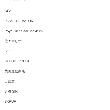
OPA
PASS THE BATON
Royal Tichelaar Makkum
佐々木しず
Sghr
STUDIO PREPA
柴田慶信商店
出西窯
SIRI SIRI
SKRUF