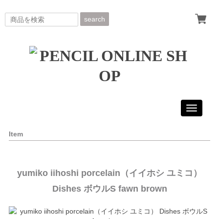
search
Toggle
navigati
Item
yumiko iihoshi porcelain（イイホシ ユミコ）
Dishes ボウルS fawn brown