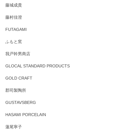
藤城成貴
この度はペンシルオンラインショップをご利用
藤村佳澄
頂き誠にありがとうございました。 そしてご丁
寧なレビューをありがとうございます。これか
FUTAGAMI
らもより良いご対応ができるよう努めてまいり
ます。またのご利用をお待ちしております。
ふもと窯
我戸幹男商店
GLOCAL STANDARD PRODUCTS
徳永遊心 みかんづくし 飯碗
2025/12/31
GOLD CRAFT
郡司製陶所
徳永遊心 みかんづくし マグカップ
GUSTAVSBERG
2025/12/31
HASAMI PORCELAIN
蓮尾寧子
徳永遊心 みかんづくし 口巻皿6寸