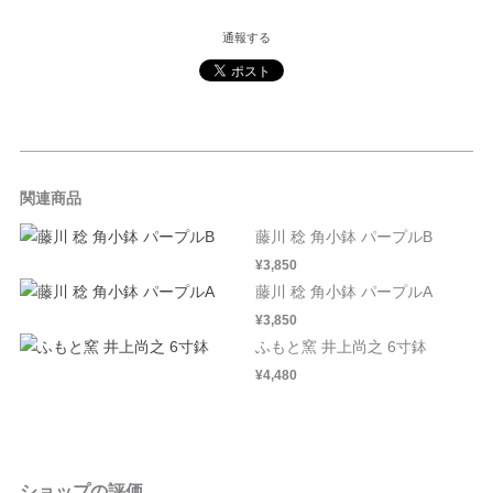
通報する
関連商品
藤川 稔 角小鉢 パープルB
¥3,850
藤川 稔 角小鉢 パープルA
¥3,850
ふもと窯 井上尚之 6寸鉢
¥4,480
ショップの評価