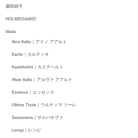
2025/12/31
廣田硝子
HOLMEGAARD
徳永遊心さんの作品が好きなので、購入できうれしいです。
これからも楽しみにしています。
iittala
Aino Aalto｜アイノ アアルト
レビューをありがとうございます。 そしてお喜
び頂き嬉しいです。 徳永遊心窯の器はこれから
Kartio｜カルティオ
もいろいろと入荷の予定です。 ペンシルインス
タグラムにて入荷状況のご確認をして頂けます
Kastehelmi｜カステヘルミ
と幸いです。 今後ともよろしくお願いいたしま
す。
Alvar Aalto｜アルヴァ アアルト
Essence｜エッセンス
Ultima Thule｜ウルティマ ツーレ
徳永遊心 色絵花繋ぎ 飯碗
2025/12/24
Sarpaneva｜サルパネヴァ
丁寧に対応していただきました。ありがとうございます◎
Lempi｜レンピ