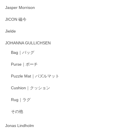
とても可愛らしい。
Jasper Morrison
JICON 磁今
この度はペンシルオンラインショップでのご購
入、そしてレビューまで誠にありがとうござい
Jielde
ます。気に入って頂けたようで嬉しく思いま
す。今後ともどうぞよろしくお願いいたしま
JOHANNA GULLICHSEN
す。
Bag｜バッグ
Purse｜ポーチ
柴田慶信商店 大館曲げわっぱ 白木小判弁当箱（大）
Puzzle Mat｜パズルマット
2025/04/16
Cushion｜クッション
入金翌日にすぐ届きました！ 梱包も丁寧にして頂きメッセー
Rug｜ラグ
ジもありがとうございました。 初めてのわっぱ弁当箱で大切
な物を開けるようにドキドキしながら開封しました。綺麗な
その他
わっぱで感激です！ これから大切に使って風合いが変わるの
も楽しんで行きたいと思います。
Jonas Lindholm