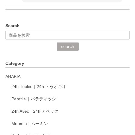
kata kata（カタカタ） 印判手小皿 ぶらさがり
Search
2026/06/15
深さや大きさがとてもちょうど良く、手に馴染み、洗いやす
search
く、他の柄も何枚かこちらで買い、毎食時に使用していま
す。ショップの方が大変丁寧で、1枚不良がありましたが快
Category
く交換して下さいました。
ARABIA
この度もレビューをご投稿いただき、誠にあり
24h Tuokio｜24h トゥオキオ
がとうございます。 同じシリーズの器を揃えて
ご愛用いただいているとのこと、大変嬉しく思
Paratiisi｜パラティッシ
います。 温かいお言葉をいただき、ありがとう
ございました。 今後ともどうぞよろしくお願い
24h Avec｜24h アベック
いたします。
Moomin｜ムーミン