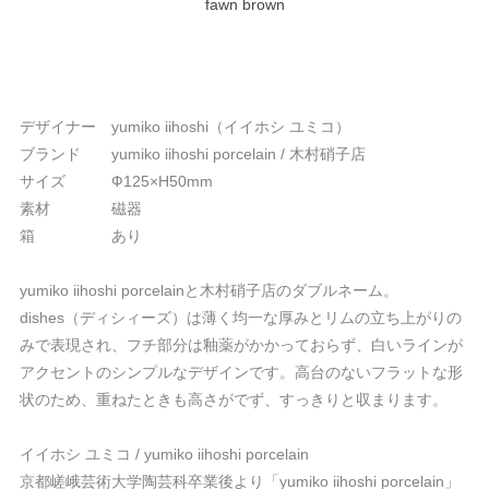
デザイナー yumiko iihoshi（イイホシ ユミコ）
ブランド yumiko iihoshi porcelain / 木村硝子店
サイズ Ф125×H50mm
素材 磁器
箱 あり
yumiko iihoshi porcelainと木村硝子店のダブルネーム。
dishes（ディシィーズ）は薄く均一な厚みとリムの立ち上がりの
みで表現され、フチ部分は釉薬がかかっておらず、白いラインが
アクセントのシンプルなデザインです。高台のないフラットな形
状のため、重ねたときも高さがでず、すっきりと収まります。
イイホシ ユミコ / yumiko iihoshi porcelain
京都嵯峨芸術大学陶芸科卒業後より「yumiko iihoshi porcelain」