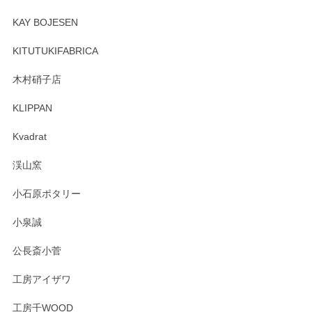
ーも大変嬉しく思います。 今後ともどうぞよろ
しくお願いいたします。
KAY BOJESEN
KITUTUKIFABRICA
木村硝子店
森脇靖 マグカップ 若苗釉
2025/04/07
KLIPPAN
淡いグリーンのカラーがとても可愛いです❤️ ありがとうござ
Kvadrat
いましたm(_)m
渓山窯
この度はペンシルオンラインショップをご利用
小石原ポタリー
いただき誠にありがとうございました。森脇さ
んの作品はほっこりいたしますね。今後ともど
小泉誠
うぞよろしくお願いいたします。
公長斎小菅
工房アイザワ
森脇靖 湯呑 若苗釉
工房千WOOD
2025/04/07