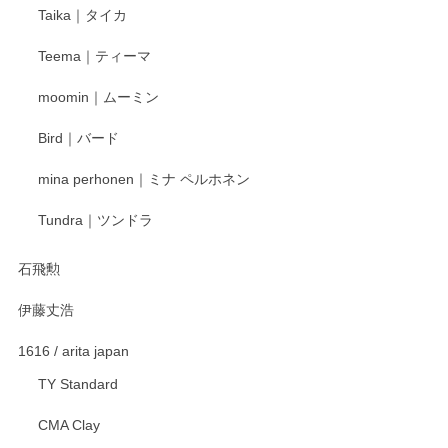
Taika｜タイカ
この度はペンシルオンラインショップをご利用
頂き誠にありがとうございました。 そしてご丁
Teema｜ティーマ
寧なレビューをありがとうございます。これか
らもより良いご対応ができるよう努めてまいり
moomin｜ムーミン
ます。またのご利用をお待ちしております。
Bird｜バード
mina perhonen｜ミナ ペルホネン
宮島工芸製作所 返しヘラ 小
2025/12/21
Tundra｜ツンドラ
石飛勲
渡邉陽子 マグカップ
伊藤丈浩
2025/11/23
1616 / arita japan
TY Standard
渡邉陽子 マーメイドタマネギガール 飾蓋付花入
2025/08/20
CMA Clay