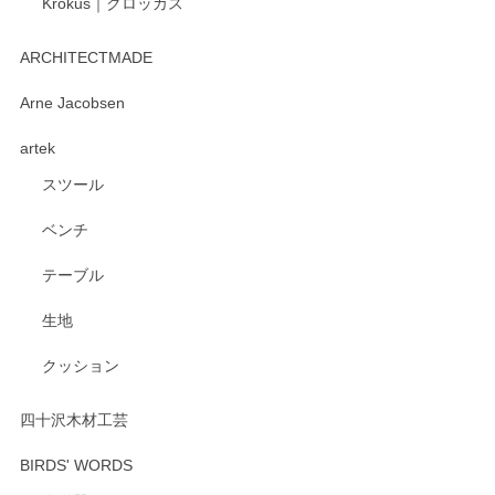
Krokus｜クロッカス
kata kata（カタカタ） 印判手小皿 たんぽぽ
2026/06/15
ARCHITECTMADE
深さや大きさがとてもちょうど良く、手に馴染み、洗いやす
Arne Jacobsen
く、他の柄も何枚かこちらで買い、毎食時に使用していま
artek
す。ショップの方が大変親切、丁寧で、また利用させて頂き
たいショップさんです。
スツール
ベンチ
この度はペンシルオンラインショップをご利用
いただき、誠にありがとうございます。 また、
テーブル
レビューをご投稿いただき、重ねてお礼申し上
げます。 深さや大きさ、使い心地を気に入って
生地
いただけたようで大変嬉しく思います。 毎食時
にご愛用いただいているとのこと、とても光栄
クッション
です。 温かいお言葉をいただき、ありがとうご
ざいます。 またのご利用を心よりお待ちしてお
ります。
四十沢木材工芸
BIRDS' WORDS