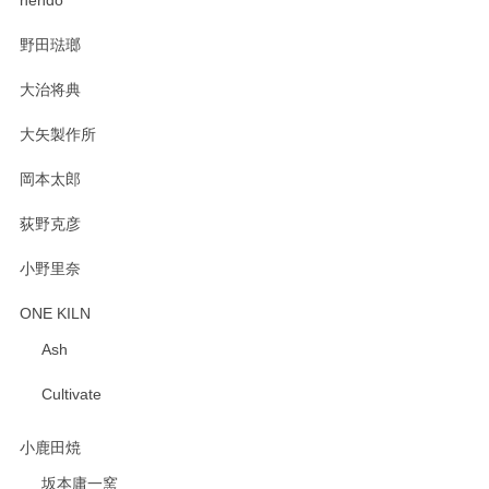
PASS THE BATON（パス ザ バトン） x mina perhonen（ミナ ペルホネン） プレート（咲いている花にただ笑ふ）ミントグリーン
野田琺瑯
2025/02/12
大治将典
大矢製作所
岡本太郎
荻野克彦
小野里奈
ONE KILN
Ash
Cultivate
小鹿田焼
坂本庸一窯