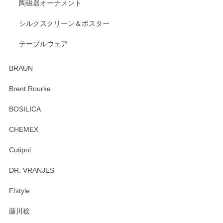
陶磁器オーナメント
出西窯 カップ＆ソーサー 呉須
2026/04/24
シルクスクリーン＆ポスター
テーブルウェア
ありがとうございました。 出西窯のカップ&ソーサーを探し
ていたので、購入出来て良かったです♪
BRAUN
この度はペンシルオンラインショップをご利用
Brent Rourke
頂き誠にありがとうございます。 お探しのカッ
プ＆ソーサーをお届けでき嬉しく思います。 今
BOSILICA
後ともどうぞよろしくお願いいたします。
CHEMEX
Cutipol
Brent Rourke（ブレント ルーク） オーバルシェーカーボックス 4
DR. VRANJES
2026/01/15
F/style
注文から手元に届くまでとても早く、梱包もしっかりしてお
りました。お品もとても素敵でした。ありがとうございまし
藤川稔
た。