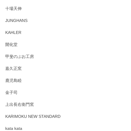
この度はペンシルオンラインショップでのご購
十場天伸
入、そしてレビューまで誠にありがとうござい
ます。柴田慶信商店さんの曲げわっぱは、日々
JUNGHANS
の暮らしを豊かにするお品だと私たちも思って
おります。お手入れ方法がいろいろとございま
KAHLER
すが、風合いとともにお楽しみ頂けますと幸い
です。今後ともどうぞよろしくお願いいたしま
開化堂
す。
甲斐のぶお工房
嘉久正窯
Sghr（スガハラ） Mini Vase（ミニベース） 一輪挿し 三角錐 クリアー
鹿児島睦
2025/04/07
金子司
プレゼント用に購入したので、まだ中は見れていないのです
上出長右衛門窯
が、 しっかり梱包されていたので割れてはないと思います。
KARIMOKU NEW STANDARD
この度はペンシルオンラインショップをご利用
頂き誠にありがとうございます。 そしてレビュ
kata kata