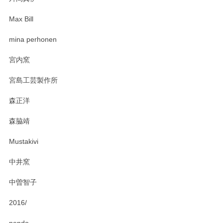
zen to カレー皿 plate245 ホワイト
2025/03/19
Max Bill
mina perhonen
ステキなカレー皿早速使わせていただきました。 色々お手数
おかけしました。 ありがとうございます。
宮内窯
宮島工芸製作所
この度はペンシルオンラインショップをご利用
頂き、レビューもありがとうございます。カレ
森正洋
ー皿を気に入って頂けたようで安心しました。
気になられるものがありましたら、またお気軽
森脇靖
にお問い合わせください。今後ともよろしくお
願いいたします。
Mustakivi
中井窯
PASS THE BATON（パス ザ バトン） x mina perhonen（ミナ ペルホネン） ディーププレート（咲いている花にただ笑ふ）ミントグリーン
中曽智子
2025/02/12
2016/
nendo