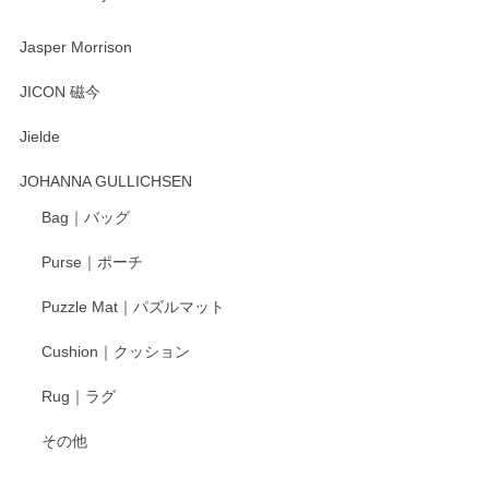
渡邉陽子 マーメイドタマネギガール 飾蓋付花入
2025/08/20
Jasper Morrison
とても可愛らしい。
JICON 磁今
Jielde
この度はペンシルオンラインショップでのご購
入、そしてレビューまで誠にありがとうござい
JOHANNA GULLICHSEN
ます。気に入って頂けたようで嬉しく思いま
す。今後ともどうぞよろしくお願いいたしま
Bag｜バッグ
す。
Purse｜ポーチ
Puzzle Mat｜パズルマット
柴田慶信商店 大館曲げわっぱ 白木小判弁当箱（大）
Cushion｜クッション
2025/04/16
Rug｜ラグ
入金翌日にすぐ届きました！ 梱包も丁寧にして頂きメッセー
その他
ジもありがとうございました。 初めてのわっぱ弁当箱で大切
な物を開けるようにドキドキしながら開封しました。綺麗な