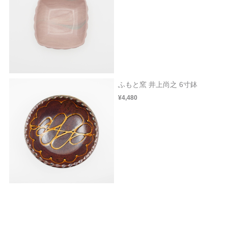
ふもと窯 井上尚之 6寸鉢
¥4,480