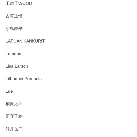
工房千WOOD
森脇靖 湯呑 若苗釉
古賀正慎
2025/04/07
小島鉄平
レビューが遅くなり申し訳ありません、 無事届いておりま
す。 素敵な湯呑みでとても気に入りました。 発送も早く、
LAPUAN KANKURIT
ありがとうございます。 メッセージもありがとうございまし
たm(_)m
Lemnos
Lisa Larson
この度は当店をご利用頂き誠にありがとうござ
います。無事に届いたようで安心いたしまし
Lithuania Products
た。ひとつひとつ個性がある素敵な湯呑ですよ
ね。気に入って頂けてうれしいです。マグカッ
Lue
プと花器のレビューもありがとうございます。
今後ともよろしくお願いいたします。
槇原太郎
正守千絵
舛井岳二
柴田慶信商店 大館曲げわっぱ 白木小判弁当箱（大）
2025/03/30