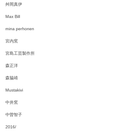
舛岡真伊
Max Bill
zen to カレー皿 plate245 ホワイト
mina perhonen
2025/03/19
宮内窯
ステキなカレー皿早速使わせていただきました。 色々お手数
宮島工芸製作所
おかけしました。 ありがとうございます。
森正洋
この度はペンシルオンラインショップをご利用
森脇靖
頂き、レビューもありがとうございます。カレ
ー皿を気に入って頂けたようで安心しました。
Mustakivi
気になられるものがありましたら、またお気軽
にお問い合わせください。今後ともよろしくお
中井窯
願いいたします。
中曽智子
2016/
PASS THE BATON（パス ザ バトン） x mina perhonen（ミナ ペルホネン） ディーププレート（咲いている花にただ笑ふ）ミントグリーン