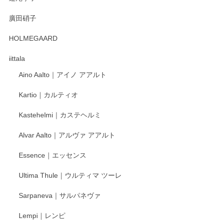
徳永遊心 みかんづくし 口巻皿6寸
廣田硝子
2025/12/31
HOLMEGAARD
徳永遊心さんの作品が好きなので、購入できうれしいです。
これからも楽しみにしています。
iittala
Aino Aalto｜アイノ アアルト
レビューをありがとうございます。 そしてお喜
Kartio｜カルティオ
び頂き嬉しいです。 徳永遊心窯の器はこれから
もいろいろと入荷の予定です。 ペンシルインス
Kastehelmi｜カステヘルミ
タグラムにて入荷状況のご確認をして頂けます
と幸いです。 今後ともよろしくお願いいたしま
Alvar Aalto｜アルヴァ アアルト
す。
Essence｜エッセンス
Ultima Thule｜ウルティマ ツーレ
徳永遊心 色絵花繋ぎ 飯碗
2025/12/24
Sarpaneva｜サルパネヴァ
Lempi｜レンピ
丁寧に対応していただきました。ありがとうございます◎