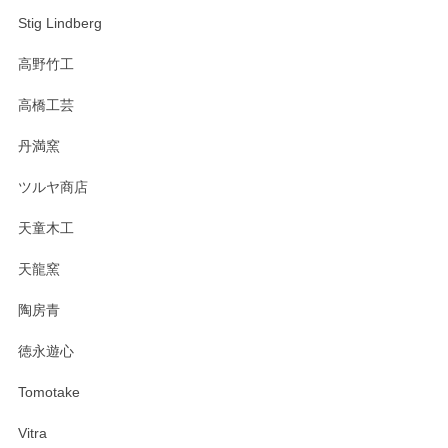
Stig Lindberg
高野竹工
高橋工芸
丹満窯
ツルヤ商店
天童木工
天龍窯
陶房青
徳永遊心
Tomotake
Vitra