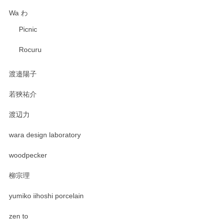
Wa わ
Picnic
Rocuru
渡邉陽子
若狹祐介
渡辺力
wara design laboratory
woodpecker
柳宗理
yumiko iihoshi porcelain
zen to