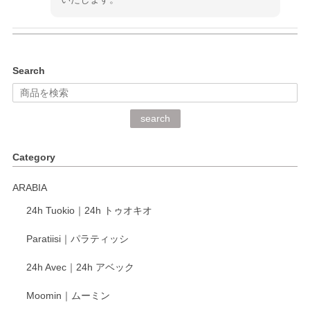
kata kata（カタカタ） 印判手小皿 ぶらさがり
Search
2026/06/15
深さや大きさがとてもちょうど良く、手に馴染み、洗いやす
search
く、他の柄も何枚かこちらで買い、毎食時に使用していま
す。ショップの方が大変丁寧で、1枚不良がありましたが快
Category
く交換して下さいました。
ARABIA
この度もレビューをご投稿いただき、誠にあり
24h Tuokio｜24h トゥオキオ
がとうございます。 同じシリーズの器を揃えて
ご愛用いただいているとのこと、大変嬉しく思
Paratiisi｜パラティッシ
います。 温かいお言葉をいただき、ありがとう
ございました。 今後ともどうぞよろしくお願い
24h Avec｜24h アベック
いたします。
Moomin｜ムーミン