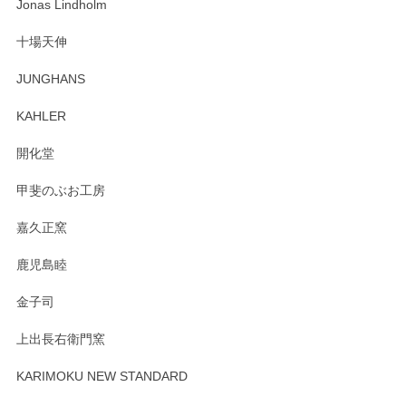
わっぱで感激です！ これから大切に使って風合いが変わるの
Jonas Lindholm
も楽しんで行きたいと思います。
十場天伸
この度はペンシルオンラインショップでのご購
JUNGHANS
入、そしてレビューまで誠にありがとうござい
ます。柴田慶信商店さんの曲げわっぱは、日々
KAHLER
の暮らしを豊かにするお品だと私たちも思って
おります。お手入れ方法がいろいろとございま
開化堂
すが、風合いとともにお楽しみ頂けますと幸い
です。今後ともどうぞよろしくお願いいたしま
甲斐のぶお工房
す。
嘉久正窯
鹿児島睦
Sghr（スガハラ） Mini Vase（ミニベース） 一輪挿し 三角錐 クリアー
金子司
2025/04/07
上出長右衛門窯
プレゼント用に購入したので、まだ中は見れていないのです
が、 しっかり梱包されていたので割れてはないと思います。
KARIMOKU NEW STANDARD