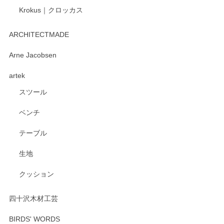
Krokus｜クロッカス
kata kata（カタカタ） 印判手小皿 たんぽぽ
2026/06/15
ARCHITECTMADE
深さや大きさがとてもちょうど良く、手に馴染み、洗いやす
Arne Jacobsen
く、他の柄も何枚かこちらで買い、毎食時に使用していま
artek
す。ショップの方が大変親切、丁寧で、また利用させて頂き
たいショップさんです。
スツール
ベンチ
この度はペンシルオンラインショップをご利用
いただき、誠にありがとうございます。 また、
テーブル
レビューをご投稿いただき、重ねてお礼申し上
げます。 深さや大きさ、使い心地を気に入って
生地
いただけたようで大変嬉しく思います。 毎食時
にご愛用いただいているとのこと、とても光栄
クッション
です。 温かいお言葉をいただき、ありがとうご
ざいます。 またのご利用を心よりお待ちしてお
ります。
四十沢木材工芸
BIRDS' WORDS