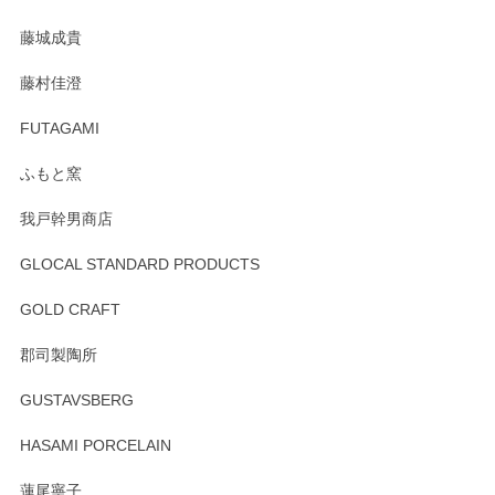
た。
藤城成貴
この度はペンシルオンラインショップをご利用
藤村佳澄
頂き誠にありがとうございました。 そしてご丁
寧なレビューをありがとうございます。これか
FUTAGAMI
らもより良いご対応ができるよう努めてまいり
ます。またのご利用をお待ちしております。
ふもと窯
我戸幹男商店
GLOCAL STANDARD PRODUCTS
徳永遊心 みかんづくし 飯碗
2025/12/31
GOLD CRAFT
郡司製陶所
徳永遊心 みかんづくし マグカップ
GUSTAVSBERG
2025/12/31
HASAMI PORCELAIN
蓮尾寧子