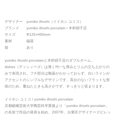
デザイナー yumiko iihoshi（イイホシ ユミコ）
ブランド yumiko iihoshi porcelain / 木村硝子店
サイズ Ф125×H50mm
素材 磁器
箱 あり
yumiko iihoshi porcelainと木村硝子店のダブルネーム。
dishes（ディシィーズ）は薄く均一な厚みとリムの立ち上がりの
みで表現され、フチ部分は釉薬がかかっておらず、白いラインが
アクセントのシンプルなデザインです。高台のないフラットな形
状のため、重ねたときも高さがでず、すっきりと収まります。
イイホシ ユミコ / yumiko iihoshi porcelain
京都嵯峨芸術大学陶芸科卒業後より「yumiko iihoshi porcelain」
の名前で作品の発表を始め、2007年、台東区デザイナーズビレッ