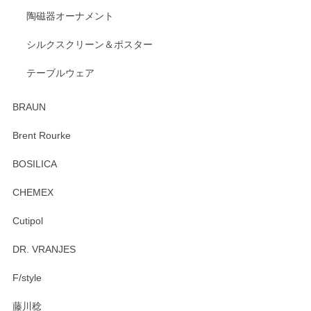
陶磁器オーナメント
出西窯 カップ＆ソーサー 呉須
2026/04/24
シルクスクリーン＆ポスター
テーブルウェア
ありがとうございました。 出西窯のカップ&ソーサーを探し
ていたので、購入出来て良かったです♪
BRAUN
この度はペンシルオンラインショップをご利用
Brent Rourke
頂き誠にありがとうございます。 お探しのカッ
プ＆ソーサーをお届けでき嬉しく思います。 今
BOSILICA
後ともどうぞよろしくお願いいたします。
CHEMEX
Cutipol
Brent Rourke（ブレント ルーク） オーバルシェーカーボックス 4
DR. VRANJES
2026/01/15
F/style
注文から手元に届くまでとても早く、梱包もしっかりしてお
藤川稔
りました。お品もとても素敵でした。ありがとうございまし