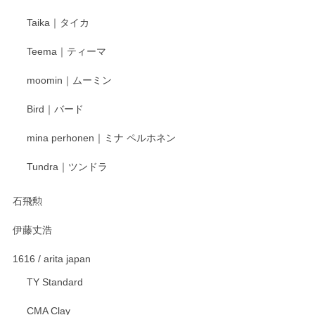
Taika｜タイカ
この度はペンシルオンラインショップをご利用
Teema｜ティーマ
頂き誠にありがとうございました。 そしてご丁
寧なレビューをありがとうございます。これか
moomin｜ムーミン
らもより良いご対応ができるよう努めてまいり
ます。またのご利用をお待ちしております。
Bird｜バード
mina perhonen｜ミナ ペルホネン
宮島工芸製作所 返しヘラ 小
Tundra｜ツンドラ
2025/12/21
石飛勲
伊藤丈浩
渡邉陽子 マグカップ
2025/11/23
1616 / arita japan
TY Standard
CMA Clay