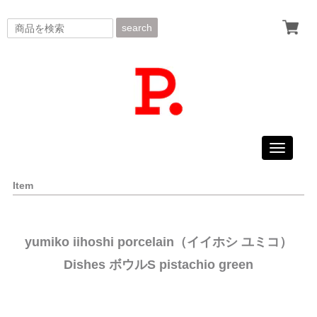
search
Toggle
navigati
Item
yumiko iihoshi porcelain（イイホシ ユミコ）
Dishes ボウルS pistachio green