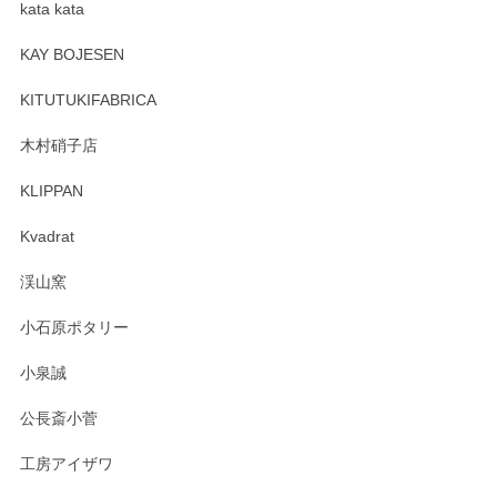
kata kata
この度はペンシルオンラインショップをご利用
頂き誠にありがとうございます。 そしてレビュ
KAY BOJESEN
ーも大変嬉しく思います。 今後ともどうぞよろ
しくお願いいたします。
KITUTUKIFABRICA
木村硝子店
KLIPPAN
森脇靖 マグカップ 若苗釉
2025/04/07
Kvadrat
淡いグリーンのカラーがとても可愛いです❤️ ありがとうござ
渓山窯
いましたm(_)m
小石原ポタリー
この度はペンシルオンラインショップをご利用
小泉誠
いただき誠にありがとうございました。森脇さ
んの作品はほっこりいたしますね。今後ともど
公長斎小菅
うぞよろしくお願いいたします。
工房アイザワ