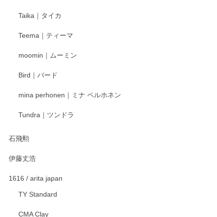
Taika｜タイカ
この度はペンシルオンラインショップをご利用
Teema｜ティーマ
頂き誠にありがとうございました。 そしてご丁
寧なレビューをありがとうございます。これか
moomin｜ムーミン
らもより良いご対応ができるよう努めてまいり
ます。またのご利用をお待ちしております。
Bird｜バード
mina perhonen｜ミナ ペルホネン
宮島工芸製作所 返しヘラ 小
Tundra｜ツンドラ
2025/12/21
石飛勲
伊藤丈浩
渡邉陽子 マグカップ
2025/11/23
1616 / arita japan
TY Standard
CMA Clay