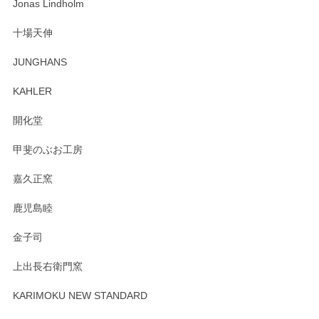
わっぱで感激です！ これから大切に使って風合いが変わるの
Jonas Lindholm
も楽しんで行きたいと思います。
十場天伸
この度はペンシルオンラインショップでのご購
JUNGHANS
入、そしてレビューまで誠にありがとうござい
ます。柴田慶信商店さんの曲げわっぱは、日々
KAHLER
の暮らしを豊かにするお品だと私たちも思って
おります。お手入れ方法がいろいろとございま
開化堂
すが、風合いとともにお楽しみ頂けますと幸い
です。今後ともどうぞよろしくお願いいたしま
甲斐のぶお工房
す。
嘉久正窯
鹿児島睦
Sghr（スガハラ） Mini Vase（ミニベース） 一輪挿し 三角錐 クリアー
金子司
2025/04/07
上出長右衛門窯
プレゼント用に購入したので、まだ中は見れていないのです
が、 しっかり梱包されていたので割れてはないと思います。
KARIMOKU NEW STANDARD