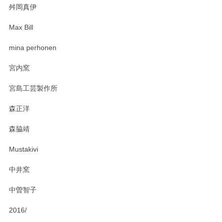
舛岡真伊
Max Bill
zen to カレー皿 plate245 ホワイト
mina perhonen
2025/03/19
宮内窯
ステキなカレー皿早速使わせていただきました。 色々お手数
宮島工芸製作所
おかけしました。 ありがとうございます。
森正洋
この度はペンシルオンラインショップをご利用
森脇靖
頂き、レビューもありがとうございます。カレ
ー皿を気に入って頂けたようで安心しました。
Mustakivi
気になられるものがありましたら、またお気軽
にお問い合わせください。今後ともよろしくお
中井窯
願いいたします。
中曽智子
2016/
PASS THE BATON（パス ザ バトン） x mina perhonen（ミナ ペルホネン） ディーププレート（咲いている花にただ笑ふ）ミントグリーン