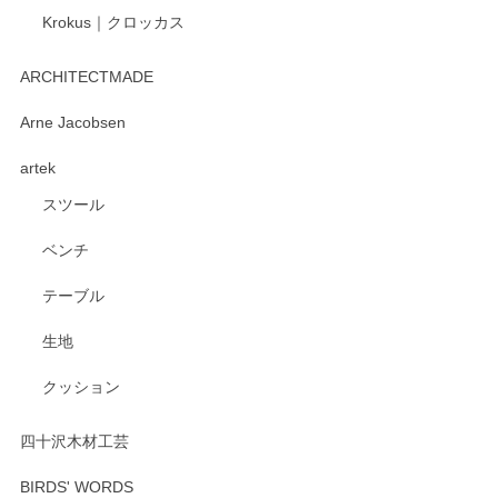
Krokus｜クロッカス
kata kata（カタカタ） 印判手小皿 たんぽぽ
2026/06/15
ARCHITECTMADE
深さや大きさがとてもちょうど良く、手に馴染み、洗いやす
Arne Jacobsen
く、他の柄も何枚かこちらで買い、毎食時に使用していま
artek
す。ショップの方が大変親切、丁寧で、また利用させて頂き
たいショップさんです。
スツール
ベンチ
この度はペンシルオンラインショップをご利用
いただき、誠にありがとうございます。 また、
テーブル
レビューをご投稿いただき、重ねてお礼申し上
げます。 深さや大きさ、使い心地を気に入って
生地
いただけたようで大変嬉しく思います。 毎食時
にご愛用いただいているとのこと、とても光栄
クッション
です。 温かいお言葉をいただき、ありがとうご
ざいます。 またのご利用を心よりお待ちしてお
ります。
四十沢木材工芸
BIRDS' WORDS