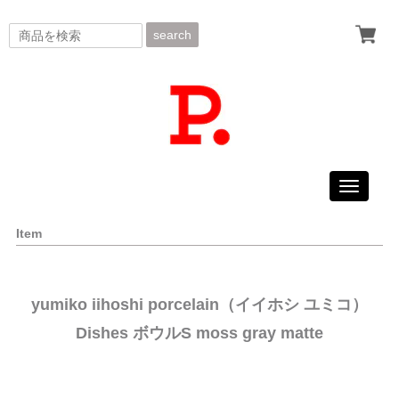
search
Toggle
navigati
Item
yumiko iihoshi porcelain（イイホシ ユミコ）
Dishes ボウルS moss gray matte