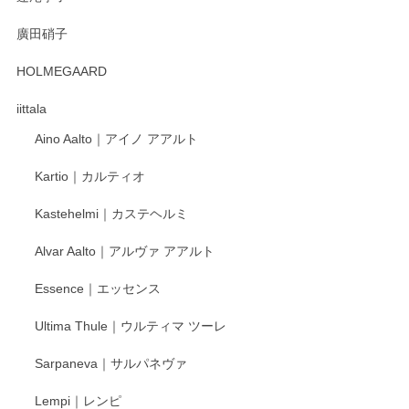
徳永遊心 みかんづくし 口巻皿6寸
廣田硝子
2025/12/31
HOLMEGAARD
徳永遊心さんの作品が好きなので、購入できうれしいです。
これからも楽しみにしています。
iittala
Aino Aalto｜アイノ アアルト
レビューをありがとうございます。 そしてお喜
Kartio｜カルティオ
び頂き嬉しいです。 徳永遊心窯の器はこれから
もいろいろと入荷の予定です。 ペンシルインス
Kastehelmi｜カステヘルミ
タグラムにて入荷状況のご確認をして頂けます
と幸いです。 今後ともよろしくお願いいたしま
Alvar Aalto｜アルヴァ アアルト
す。
Essence｜エッセンス
Ultima Thule｜ウルティマ ツーレ
徳永遊心 色絵花繋ぎ 飯碗
2025/12/24
Sarpaneva｜サルパネヴァ
Lempi｜レンピ
丁寧に対応していただきました。ありがとうございます◎