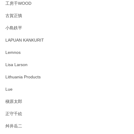
工房千WOOD
森脇靖 湯呑 若苗釉
古賀正慎
2025/04/07
小島鉄平
レビューが遅くなり申し訳ありません、 無事届いておりま
す。 素敵な湯呑みでとても気に入りました。 発送も早く、
LAPUAN KANKURIT
ありがとうございます。 メッセージもありがとうございまし
たm(_)m
Lemnos
Lisa Larson
この度は当店をご利用頂き誠にありがとうござ
います。無事に届いたようで安心いたしまし
Lithuania Products
た。ひとつひとつ個性がある素敵な湯呑ですよ
ね。気に入って頂けてうれしいです。マグカッ
Lue
プと花器のレビューもありがとうございます。
今後ともよろしくお願いいたします。
槇原太郎
正守千絵
舛井岳二
柴田慶信商店 大館曲げわっぱ 白木小判弁当箱（大）
2025/03/30