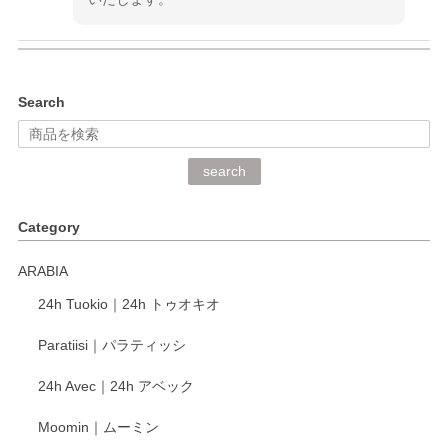
kata kata（カタカタ） 印判手小皿 ぶらさがり
Search
2026/06/15
深さや大きさがとてもちょうど良く、手に馴染み、洗いやす
search
く、他の柄も何枚かこちらで買い、毎食時に使用していま
す。ショップの方が大変丁寧で、1枚不良がありましたが快
Category
く交換して下さいました。
ARABIA
この度もレビューをご投稿いただき、誠にあり
24h Tuokio｜24h トゥオキオ
がとうございます。 同じシリーズの器を揃えて
ご愛用いただいているとのこと、大変嬉しく思
Paratiisi｜パラティッシ
います。 温かいお言葉をいただき、ありがとう
ございました。 今後ともどうぞよろしくお願い
24h Avec｜24h アベック
いたします。
Moomin｜ムーミン