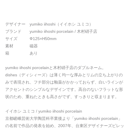
デザイナー yumiko iihoshi（イイホシ ユミコ）
ブランド yumiko iihoshi porcelain / 木村硝子店
サイズ Ф125×H50mm
素材 磁器
箱 あり
yumiko iihoshi porcelainと木村硝子店のダブルネーム。
dishes（ディシィーズ）は薄く均一な厚みとリムの立ち上がりの
みで表現され、フチ部分は釉薬がかかっておらず、白いラインが
アクセントのシンプルなデザインです。高台のないフラットな形
状のため、重ねたときも高さがでず、すっきりと収まります。
イイホシ ユミコ / yumiko iihoshi porcelain
京都嵯峨芸術大学陶芸科卒業後より「yumiko iihoshi porcelain」
の名前で作品の発表を始め、2007年、台東区デザイナーズビレッ