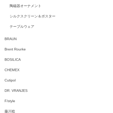
陶磁器オーナメント
出西窯 カップ＆ソーサー 呉須
2026/04/24
シルクスクリーン＆ポスター
テーブルウェア
ありがとうございました。 出西窯のカップ&ソーサーを探し
ていたので、購入出来て良かったです♪
BRAUN
この度はペンシルオンラインショップをご利用
Brent Rourke
頂き誠にありがとうございます。 お探しのカッ
プ＆ソーサーをお届けでき嬉しく思います。 今
BOSILICA
後ともどうぞよろしくお願いいたします。
CHEMEX
Cutipol
Brent Rourke（ブレント ルーク） オーバルシェーカーボックス 4
DR. VRANJES
2026/01/15
F/style
注文から手元に届くまでとても早く、梱包もしっかりしてお
藤川稔
りました。お品もとても素敵でした。ありがとうございまし