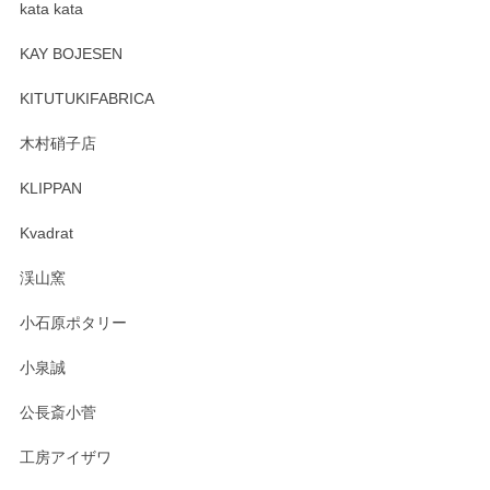
kata kata
この度はペンシルオンラインショップをご利用
頂き誠にありがとうございます。 そしてレビュ
KAY BOJESEN
ーも大変嬉しく思います。 今後ともどうぞよろ
しくお願いいたします。
KITUTUKIFABRICA
木村硝子店
KLIPPAN
森脇靖 マグカップ 若苗釉
2025/04/07
Kvadrat
淡いグリーンのカラーがとても可愛いです❤️ ありがとうござ
渓山窯
いましたm(_)m
小石原ポタリー
この度はペンシルオンラインショップをご利用
小泉誠
いただき誠にありがとうございました。森脇さ
んの作品はほっこりいたしますね。今後ともど
公長斎小菅
うぞよろしくお願いいたします。
工房アイザワ