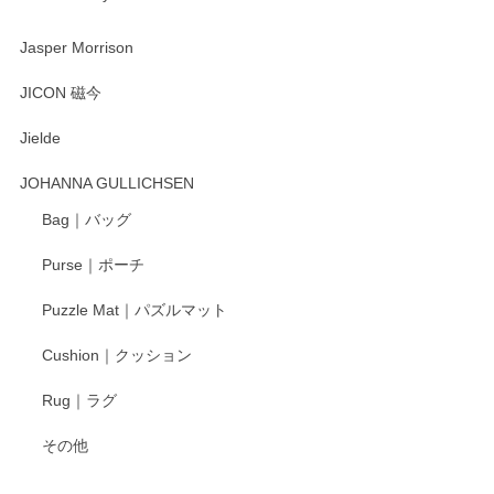
渡邉陽子 マーメイドタマネギガール 飾蓋付花入
2025/08/20
Jasper Morrison
とても可愛らしい。
JICON 磁今
Jielde
この度はペンシルオンラインショップでのご購
入、そしてレビューまで誠にありがとうござい
JOHANNA GULLICHSEN
ます。気に入って頂けたようで嬉しく思いま
す。今後ともどうぞよろしくお願いいたしま
Bag｜バッグ
す。
Purse｜ポーチ
Puzzle Mat｜パズルマット
柴田慶信商店 大館曲げわっぱ 白木小判弁当箱（大）
Cushion｜クッション
2025/04/16
Rug｜ラグ
入金翌日にすぐ届きました！ 梱包も丁寧にして頂きメッセー
その他
ジもありがとうございました。 初めてのわっぱ弁当箱で大切
な物を開けるようにドキドキしながら開封しました。綺麗な