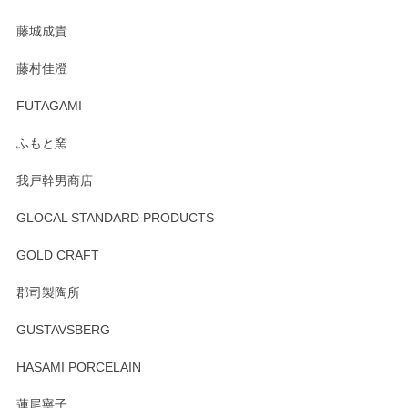
た。
藤城成貴
この度はペンシルオンラインショップをご利用
藤村佳澄
頂き誠にありがとうございました。 そしてご丁
寧なレビューをありがとうございます。これか
FUTAGAMI
らもより良いご対応ができるよう努めてまいり
ます。またのご利用をお待ちしております。
ふもと窯
我戸幹男商店
GLOCAL STANDARD PRODUCTS
徳永遊心 みかんづくし 飯碗
2025/12/31
GOLD CRAFT
郡司製陶所
徳永遊心 みかんづくし マグカップ
GUSTAVSBERG
2025/12/31
HASAMI PORCELAIN
蓮尾寧子