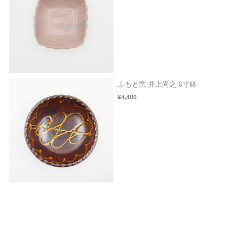
ふもと窯 井上尚之 6寸鉢
¥4,480