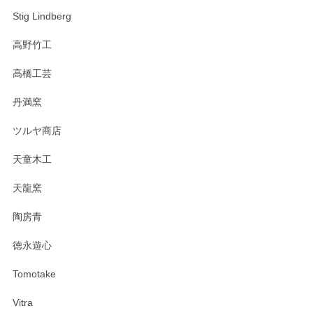
Stig Lindberg
高野竹工
高橋工芸
丹満窯
ツルヤ商店
天童木工
天龍窯
陶房青
徳永遊心
Tomotake
Vitra