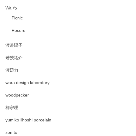
Wa わ
Picnic
Rocuru
渡邉陽子
若狹祐介
渡辺力
wara design laboratory
woodpecker
柳宗理
yumiko iihoshi porcelain
zen to