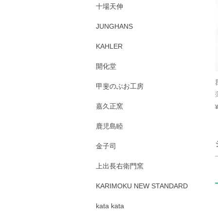
十場天伸
JUNGHANS
KAHLER
開化堂
甲斐のぶお工房
嘉久正窯
鹿児島睦
金子司
上出長右衛門窯
KARIMOKU NEW STANDARD
kata kata