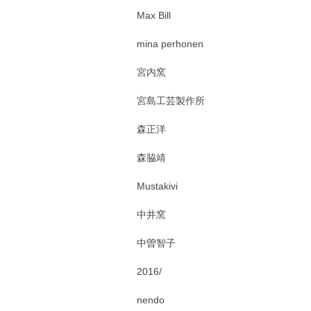
Max Bill
mina perhonen
宮内窯
宮島工芸製作所
森正洋
森脇靖
Mustakivi
中井窯
中曽智子
2016/
nendo