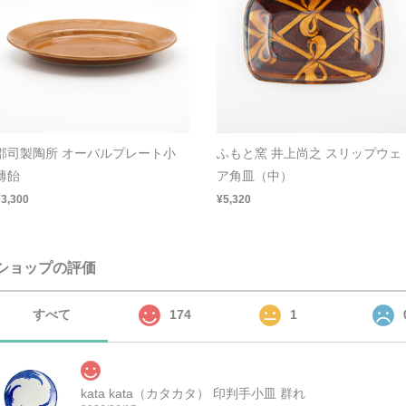
郡司製陶所 オーバルプレート小
ふもと窯 井上尚之 スリップウェ
薄飴
ア角皿（中）
¥3,300
¥5,320
ショップの評価
すべて
174
1
kata kata（カタカタ） 印判手小皿 群れ