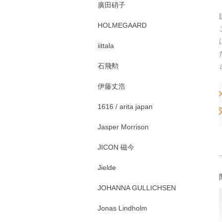
廣田硝子
HOLMEGAARD
iittala
石飛勲
伊藤丈浩
1616 / arita japan
Jasper Morrison
JICON 磁今
Jielde
JOHANNA GULLICHSEN
Jonas Lindholm