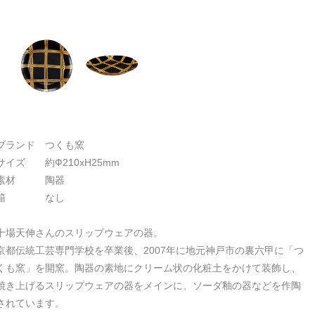
ブランド つくも窯
サイズ 約Ф210xH25mm
素材 陶器
箱 なし
十場天伸さんのスリップウェアの器。
京都伝統工芸専門学校を卒業後、2007年に地元神戸市の裏六甲に「つ
くも窯」を開窯。陶器の素地にクリーム状の化粧土をかけて装飾し、
焼き上げるスリップウェアの器をメインに、ソーダ釉の器などを作陶
されています。