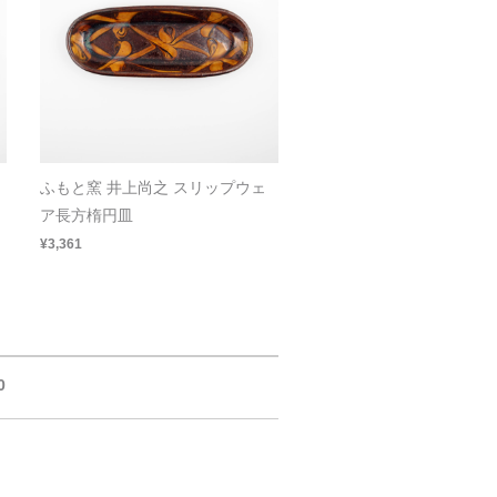
ふもと窯 井上尚之 スリップウェ
ア長方楕円皿
¥3,361
0