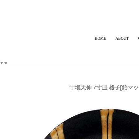
HOME
ABOUT
Item
十場天伸 7寸皿 格子[飴マッ