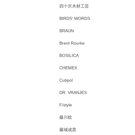
四十沢木材工芸
BIRDS' WORDS
BRAUN
Brent Rourke
BOSILICA
CHEMEX
Cutipol
DR. VRANJES
F/style
藤川稔
藤城成貴