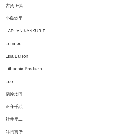
森脇靖 湯呑 若苗釉
古賀正慎
2025/04/07
小島鉄平
レビューが遅くなり申し訳ありません、 無事届いておりま
す。 素敵な湯呑みでとても気に入りました。 発送も早く、
LAPUAN KANKURIT
ありがとうございます。 メッセージもありがとうございまし
たm(_)m
Lemnos
Lisa Larson
この度は当店をご利用頂き誠にありがとうござ
います。無事に届いたようで安心いたしまし
Lithuania Products
た。ひとつひとつ個性がある素敵な湯呑ですよ
ね。気に入って頂けてうれしいです。マグカッ
Lue
プと花器のレビューもありがとうございます。
今後ともよろしくお願いいたします。
槇原太郎
正守千絵
舛井岳二
柴田慶信商店 大館曲げわっぱ 白木小判弁当箱（大）
2025/03/30
舛岡真伊