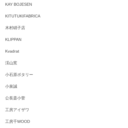
頂き誠にありがとうございます。 そしてレビュ
KAY BOJESEN
ーも大変嬉しく思います。 今後ともどうぞよろ
しくお願いいたします。
KITUTUKIFABRICA
木村硝子店
KLIPPAN
森脇靖 マグカップ 若苗釉
2025/04/07
Kvadrat
淡いグリーンのカラーがとても可愛いです❤️ ありがとうござ
渓山窯
いましたm(_)m
小石原ポタリー
この度はペンシルオンラインショップをご利用
小泉誠
いただき誠にありがとうございました。森脇さ
んの作品はほっこりいたしますね。今後ともど
公長斎小菅
うぞよろしくお願いいたします。
工房アイザワ
工房千WOOD