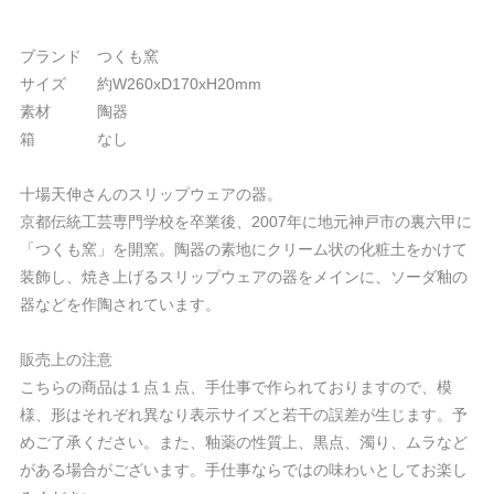
ブランド つくも窯
サイズ 約W260xD170xH20mm
素材 陶器
箱 なし
十場天伸さんのスリップウェアの器。
京都伝統工芸専門学校を卒業後、2007年に地元神戸市の裏六甲に
「つくも窯」を開窯。陶器の素地にクリーム状の化粧土をかけて
装飾し、焼き上げるスリップウェアの器をメインに、ソーダ釉の
器などを作陶されています。
販売上の注意
こちらの商品は１点１点、手仕事で作られておりますので、模
様、形はそれぞれ異なり表示サイズと若干の誤差が生じます。予
めご了承ください。また、釉薬の性質上、黒点、濁り、ムラなど
がある場合がございます。手仕事ならではの味わいとしてお楽し