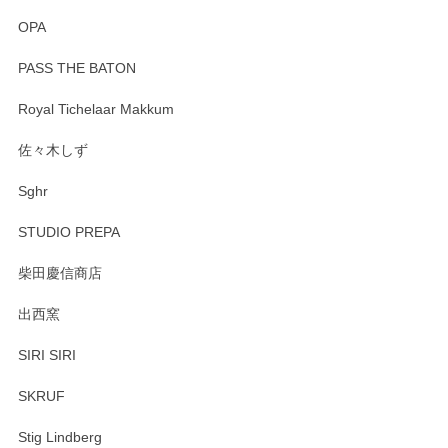
OPA
PASS THE BATON
Royal Tichelaar Makkum
佐々木しず
Sghr
STUDIO PREPA
柴田慶信商店
出西窯
SIRI SIRI
SKRUF
Stig Lindberg