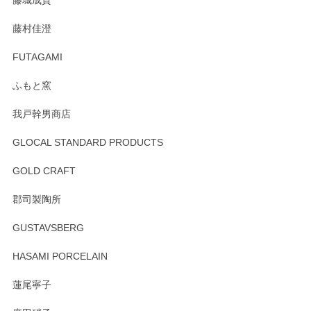
藤城成貴
この度はペンシルオンラインショップをご利用
藤村佳澄
頂き誠にありがとうございました。 そしてご丁
寧なレビューをありがとうございます。これか
FUTAGAMI
らもより良いご対応ができるよう努めてまいり
ます。またのご利用をお待ちしております。
ふもと窯
我戸幹男商店
GLOCAL STANDARD PRODUCTS
徳永遊心 みかんづくし 飯碗
2025/12/31
GOLD CRAFT
郡司製陶所
徳永遊心 みかんづくし マグカップ
GUSTAVSBERG
2025/12/31
HASAMI PORCELAIN
蓮尾寧子
徳永遊心 みかんづくし 口巻皿6寸