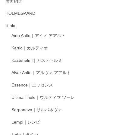
廣田硝子
2025/12/31
HOLMEGAARD
徳永遊心さんの作品が好きなので、購入できうれしいです。
これからも楽しみにしています。
iittala
Aino Aalto｜アイノ アアルト
レビューをありがとうございます。 そしてお喜
Kartio｜カルティオ
び頂き嬉しいです。 徳永遊心窯の器はこれから
もいろいろと入荷の予定です。 ペンシルインス
Kastehelmi｜カステヘルミ
タグラムにて入荷状況のご確認をして頂けます
と幸いです。 今後ともよろしくお願いいたしま
Alvar Aalto｜アルヴァ アアルト
す。
Essence｜エッセンス
Ultima Thule｜ウルティマ ツーレ
徳永遊心 色絵花繋ぎ 飯碗
2025/12/24
Sarpaneva｜サルパネヴァ
Lempi｜レンピ
丁寧に対応していただきました。ありがとうございます◎
Taika｜タイカ