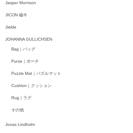
Jasper Morrison
とても可愛らしい。
JICON 磁今
Jielde
この度はペンシルオンラインショップでのご購
入、そしてレビューまで誠にありがとうござい
JOHANNA GULLICHSEN
ます。気に入って頂けたようで嬉しく思いま
す。今後ともどうぞよろしくお願いいたしま
Bag｜バッグ
す。
Purse｜ポーチ
Puzzle Mat｜パズルマット
柴田慶信商店 大館曲げわっぱ 白木小判弁当箱（大）
Cushion｜クッション
2025/04/16
Rug｜ラグ
入金翌日にすぐ届きました！ 梱包も丁寧にして頂きメッセー
その他
ジもありがとうございました。 初めてのわっぱ弁当箱で大切
な物を開けるようにドキドキしながら開封しました。綺麗な
わっぱで感激です！ これから大切に使って風合いが変わるの
Jonas Lindholm
も楽しんで行きたいと思います。