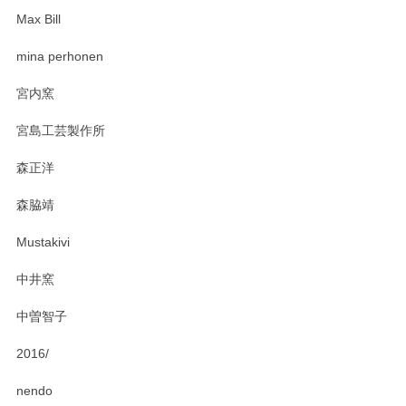
Max Bill
zen to カレー皿 plate245 ホワイト
mina perhonen
2025/03/19
宮内窯
ステキなカレー皿早速使わせていただきました。 色々お手数
宮島工芸製作所
おかけしました。 ありがとうございます。
森正洋
この度はペンシルオンラインショップをご利用
森脇靖
頂き、レビューもありがとうございます。カレ
ー皿を気に入って頂けたようで安心しました。
Mustakivi
気になられるものがありましたら、またお気軽
にお問い合わせください。今後ともよろしくお
中井窯
願いいたします。
中曽智子
2016/
PASS THE BATON（パス ザ バトン） x mina perhonen（ミナ ペルホネン） ディーププレート（咲いている花にただ笑ふ）ミントグリーン
2025/02/12
nendo