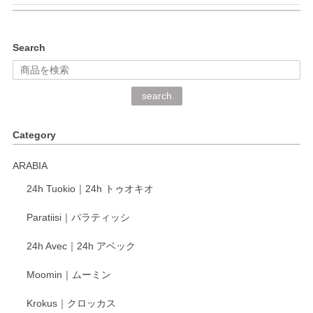
kata kata（カタカタ） 印判手小皿 ぶらさがり
Search
2026/06/15
深さや大きさがとてもちょうど良く、手に馴染み、洗いやす
search
く、他の柄も何枚かこちらで買い、毎食時に使用していま
す。ショップの方が大変丁寧で、1枚不良がありましたが快
Category
く交換して下さいました。
ARABIA
この度もレビューをご投稿いただき、誠にあり
24h Tuokio｜24h トゥオキオ
がとうございます。 同じシリーズの器を揃えて
ご愛用いただいているとのこと、大変嬉しく思
Paratiisi｜パラティッシ
います。 温かいお言葉をいただき、ありがとう
ございました。 今後ともどうぞよろしくお願い
24h Avec｜24h アベック
いたします。
Moomin｜ムーミン
Krokus｜クロッカス