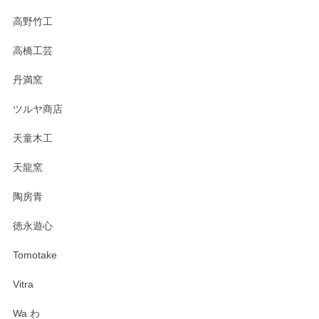
高野竹工
高橋工芸
丹満窯
ツルヤ商店
天童木工
天龍窯
陶房青
徳永遊心
Tomotake
Vitra
Wa わ