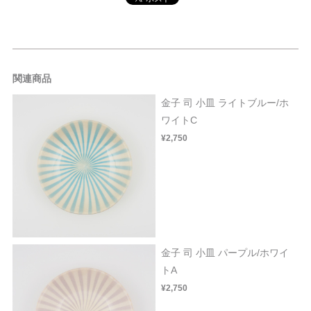
関連商品
金子 司 小皿 ライトブルー/ホ
ワイトC
¥2,750
金子 司 小皿 パープル/ホワイ
トA
¥2,750