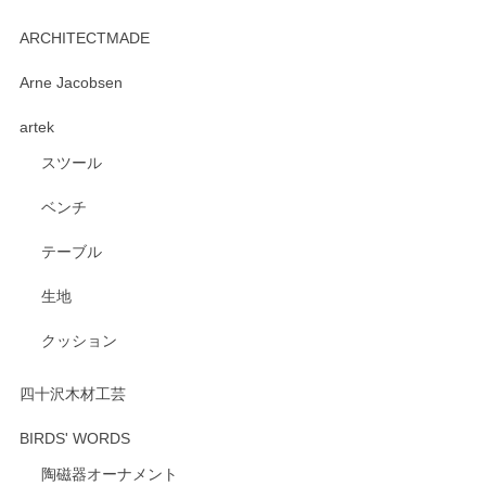
kata kata（カタカタ） 印判手小皿 たんぽぽ
2026/06/15
ARCHITECTMADE
深さや大きさがとてもちょうど良く、手に馴染み、洗いやす
Arne Jacobsen
く、他の柄も何枚かこちらで買い、毎食時に使用していま
artek
す。ショップの方が大変親切、丁寧で、また利用させて頂き
たいショップさんです。
スツール
ベンチ
この度はペンシルオンラインショップをご利用
いただき、誠にありがとうございます。 また、
テーブル
レビューをご投稿いただき、重ねてお礼申し上
げます。 深さや大きさ、使い心地を気に入って
生地
いただけたようで大変嬉しく思います。 毎食時
にご愛用いただいているとのこと、とても光栄
クッション
です。 温かいお言葉をいただき、ありがとうご
ざいます。 またのご利用を心よりお待ちしてお
ります。
四十沢木材工芸
BIRDS' WORDS
陶磁器オーナメント