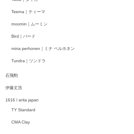
この度はペンシルオンラインショップをご利用
Teema｜ティーマ
頂き誠にありがとうございました。 そしてご丁
寧なレビューをありがとうございます。これか
moomin｜ムーミン
らもより良いご対応ができるよう努めてまいり
ます。またのご利用をお待ちしております。
Bird｜バード
mina perhonen｜ミナ ペルホネン
宮島工芸製作所 返しヘラ 小
Tundra｜ツンドラ
2025/12/21
石飛勲
伊藤丈浩
渡邉陽子 マグカップ
2025/11/23
1616 / arita japan
TY Standard
CMA Clay
渡邉陽子 マーメイドタマネギガール 飾蓋付花入
2025/08/20