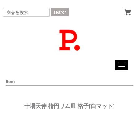
search
Toggle
navigati
Item
十場天伸 楕円リム皿 格子[白マット]