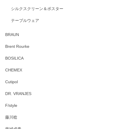
出西窯 カップ＆ソーサー 呉須
2026/04/24
シルクスクリーン＆ポスター
テーブルウェア
ありがとうございました。 出西窯のカップ&ソーサーを探し
ていたので、購入出来て良かったです♪
BRAUN
この度はペンシルオンラインショップをご利用
Brent Rourke
頂き誠にありがとうございます。 お探しのカッ
プ＆ソーサーをお届けでき嬉しく思います。 今
BOSILICA
後ともどうぞよろしくお願いいたします。
CHEMEX
Cutipol
Brent Rourke（ブレント ルーク） オーバルシェーカーボックス 4
DR. VRANJES
2026/01/15
F/style
注文から手元に届くまでとても早く、梱包もしっかりしてお
藤川稔
りました。お品もとても素敵でした。ありがとうございまし
た。