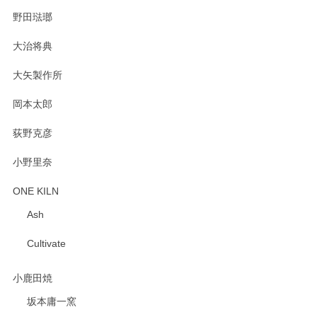
野田琺瑯
大治将典
PASS THE BATON（パス ザ バトン） x mina perhonen（ミナ ペルホネン） プレート（咲いている花にただ笑ふ）ミントグリーン
2025/02/12
大矢製作所
岡本太郎
荻野克彦
小野里奈
ONE KILN
Ash
Cultivate
小鹿田焼
坂本庸一窯