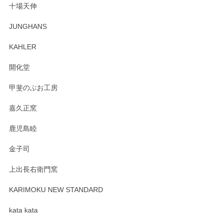
十場天伸
この度はペンシルオンラインショップでのご購
JUNGHANS
入、そしてレビューまで誠にありがとうござい
ます。柴田慶信商店さんの曲げわっぱは、日々
KAHLER
の暮らしを豊かにするお品だと私たちも思って
おります。お手入れ方法がいろいろとございま
開化堂
すが、風合いとともにお楽しみ頂けますと幸い
です。今後ともどうぞよろしくお願いいたしま
甲斐のぶお工房
す。
嘉久正窯
鹿児島睦
Sghr（スガハラ） Mini Vase（ミニベース） 一輪挿し 三角錐 クリアー
金子司
2025/04/07
上出長右衛門窯
プレゼント用に購入したので、まだ中は見れていないのです
が、 しっかり梱包されていたので割れてはないと思います。
KARIMOKU NEW STANDARD
kata kata
この度はペンシルオンラインショップをご利用