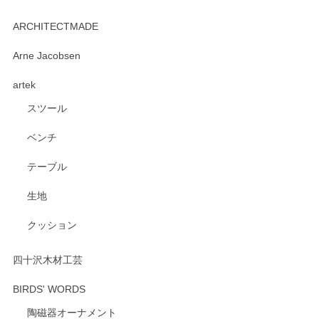
kata kata（カタカタ） 印判手小皿 たんぽぽ
2026/06/15
ARCHITECTMADE
深さや大きさがとてもちょうど良く、手に馴染み、洗いやす
Arne Jacobsen
く、他の柄も何枚かこちらで買い、毎食時に使用していま
artek
す。ショップの方が大変親切、丁寧で、また利用させて頂き
たいショップさんです。
スツール
ベンチ
この度はペンシルオンラインショップをご利用
いただき、誠にありがとうございます。 また、
テーブル
レビューをご投稿いただき、重ねてお礼申し上
げます。 深さや大きさ、使い心地を気に入って
生地
いただけたようで大変嬉しく思います。 毎食時
にご愛用いただいているとのこと、とても光栄
クッション
です。 温かいお言葉をいただき、ありがとうご
ざいます。 またのご利用を心よりお待ちしてお
ります。
四十沢木材工芸
BIRDS' WORDS
陶磁器オーナメント