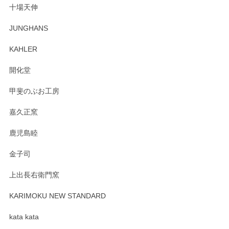
十場天伸
この度はペンシルオンラインショップでのご購
JUNGHANS
入、そしてレビューまで誠にありがとうござい
ます。柴田慶信商店さんの曲げわっぱは、日々
KAHLER
の暮らしを豊かにするお品だと私たちも思って
おります。お手入れ方法がいろいろとございま
開化堂
すが、風合いとともにお楽しみ頂けますと幸い
です。今後ともどうぞよろしくお願いいたしま
甲斐のぶお工房
す。
嘉久正窯
鹿児島睦
Sghr（スガハラ） Mini Vase（ミニベース） 一輪挿し 三角錐 クリアー
金子司
2025/04/07
上出長右衛門窯
プレゼント用に購入したので、まだ中は見れていないのです
が、 しっかり梱包されていたので割れてはないと思います。
KARIMOKU NEW STANDARD
kata kata
この度はペンシルオンラインショップをご利用