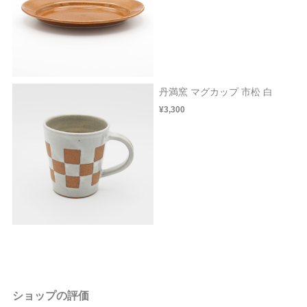
丹満窯 マグカップ 市松 白
¥3,300
ショップの評価