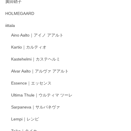
廣田硝子
2025/12/31
HOLMEGAARD
徳永遊心さんの作品が好きなので、購入できうれしいです。
これからも楽しみにしています。
iittala
Aino Aalto｜アイノ アアルト
レビューをありがとうございます。 そしてお喜
Kartio｜カルティオ
び頂き嬉しいです。 徳永遊心窯の器はこれから
もいろいろと入荷の予定です。 ペンシルインス
Kastehelmi｜カステヘルミ
タグラムにて入荷状況のご確認をして頂けます
と幸いです。 今後ともよろしくお願いいたしま
Alvar Aalto｜アルヴァ アアルト
す。
Essence｜エッセンス
Ultima Thule｜ウルティマ ツーレ
徳永遊心 色絵花繋ぎ 飯碗
2025/12/24
Sarpaneva｜サルパネヴァ
Lempi｜レンピ
丁寧に対応していただきました。ありがとうございます◎
Taika｜タイカ