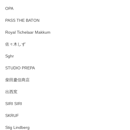
OPA
PASS THE BATON
Royal Tichelaar Makkum
佐々木しず
Sghr
STUDIO PREPA
柴田慶信商店
出西窯
SIRI SIRI
SKRUF
Stig Lindberg