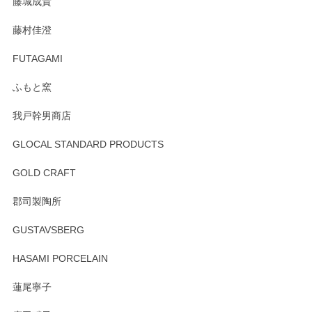
藤城成貴
この度はペンシルオンラインショップをご利用
藤村佳澄
頂き誠にありがとうございました。 そしてご丁
寧なレビューをありがとうございます。これか
FUTAGAMI
らもより良いご対応ができるよう努めてまいり
ます。またのご利用をお待ちしております。
ふもと窯
我戸幹男商店
GLOCAL STANDARD PRODUCTS
徳永遊心 みかんづくし 飯碗
2025/12/31
GOLD CRAFT
郡司製陶所
徳永遊心 みかんづくし マグカップ
GUSTAVSBERG
2025/12/31
HASAMI PORCELAIN
蓮尾寧子
徳永遊心 みかんづくし 口巻皿6寸