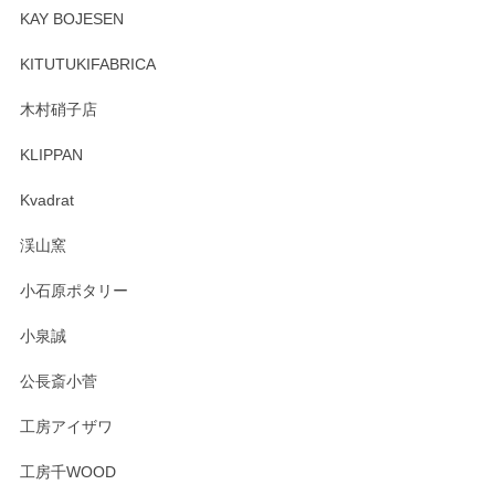
頂き誠にありがとうございます。 そしてレビュ
KAY BOJESEN
ーも大変嬉しく思います。 今後ともどうぞよろ
しくお願いいたします。
KITUTUKIFABRICA
木村硝子店
KLIPPAN
森脇靖 マグカップ 若苗釉
2025/04/07
Kvadrat
淡いグリーンのカラーがとても可愛いです❤️ ありがとうござ
渓山窯
いましたm(_)m
小石原ポタリー
この度はペンシルオンラインショップをご利用
小泉誠
いただき誠にありがとうございました。森脇さ
んの作品はほっこりいたしますね。今後ともど
公長斎小菅
うぞよろしくお願いいたします。
工房アイザワ
工房千WOOD