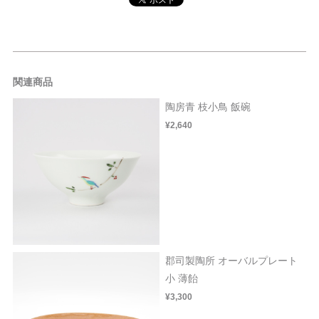
関連商品
陶房青 枝小鳥 飯碗
¥2,640
郡司製陶所 オーバルプレート
小 薄飴
¥3,300