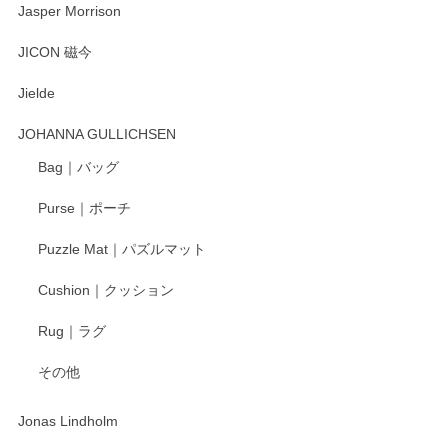
Jasper Morrison
とても可愛らしい。
JICON 磁今
Jielde
この度はペンシルオンラインショップでのご購
入、そしてレビューまで誠にありがとうござい
JOHANNA GULLICHSEN
ます。気に入って頂けたようで嬉しく思いま
す。今後ともどうぞよろしくお願いいたしま
Bag｜バッグ
す。
Purse｜ポーチ
Puzzle Mat｜パズルマット
柴田慶信商店 大館曲げわっぱ 白木小判弁当箱（大）
Cushion｜クッション
2025/04/16
Rug｜ラグ
入金翌日にすぐ届きました！ 梱包も丁寧にして頂きメッセー
その他
ジもありがとうございました。 初めてのわっぱ弁当箱で大切
な物を開けるようにドキドキしながら開封しました。綺麗な
わっぱで感激です！ これから大切に使って風合いが変わるの
Jonas Lindholm
も楽しんで行きたいと思います。