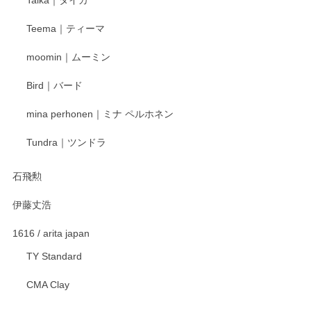
この度はペンシルオンラインショップをご利用
Teema｜ティーマ
頂き誠にありがとうございました。 そしてご丁
寧なレビューをありがとうございます。これか
moomin｜ムーミン
らもより良いご対応ができるよう努めてまいり
ます。またのご利用をお待ちしております。
Bird｜バード
mina perhonen｜ミナ ペルホネン
宮島工芸製作所 返しヘラ 小
Tundra｜ツンドラ
2025/12/21
石飛勲
伊藤丈浩
渡邉陽子 マグカップ
2025/11/23
1616 / arita japan
TY Standard
CMA Clay
渡邉陽子 マーメイドタマネギガール 飾蓋付花入
2025/08/20