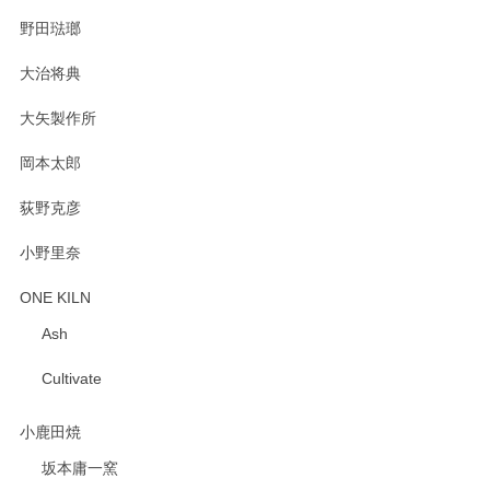
野田琺瑯
大治将典
PASS THE BATON（パス ザ バトン） x mina perhonen（ミナ ペルホネン） プレート（咲いている花にただ笑ふ）ミントグリーン
2025/02/12
大矢製作所
岡本太郎
荻野克彦
小野里奈
ONE KILN
Ash
Cultivate
小鹿田焼
坂本庸一窯