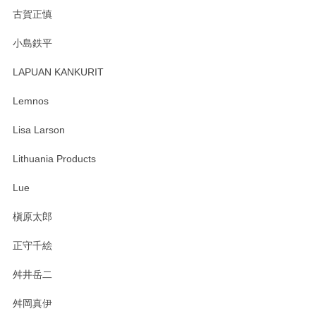
森脇靖 湯呑 若苗釉
古賀正慎
2025/04/07
小島鉄平
レビューが遅くなり申し訳ありません、 無事届いておりま
す。 素敵な湯呑みでとても気に入りました。 発送も早く、
LAPUAN KANKURIT
ありがとうございます。 メッセージもありがとうございまし
たm(_)m
Lemnos
Lisa Larson
この度は当店をご利用頂き誠にありがとうござ
います。無事に届いたようで安心いたしまし
Lithuania Products
た。ひとつひとつ個性がある素敵な湯呑ですよ
ね。気に入って頂けてうれしいです。マグカッ
Lue
プと花器のレビューもありがとうございます。
今後ともよろしくお願いいたします。
槇原太郎
正守千絵
舛井岳二
柴田慶信商店 大館曲げわっぱ 白木小判弁当箱（大）
2025/03/30
舛岡真伊