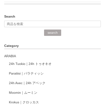
kata kata（カタカタ） 印判手小皿 ぶらさがり
Search
2026/06/15
深さや大きさがとてもちょうど良く、手に馴染み、洗いやす
search
く、他の柄も何枚かこちらで買い、毎食時に使用していま
す。ショップの方が大変丁寧で、1枚不良がありましたが快
Category
く交換して下さいました。
ARABIA
この度もレビューをご投稿いただき、誠にあり
24h Tuokio｜24h トゥオキオ
がとうございます。 同じシリーズの器を揃えて
ご愛用いただいているとのこと、大変嬉しく思
Paratiisi｜パラティッシ
います。 温かいお言葉をいただき、ありがとう
ございました。 今後ともどうぞよろしくお願い
24h Avec｜24h アベック
いたします。
Moomin｜ムーミン
Krokus｜クロッカス