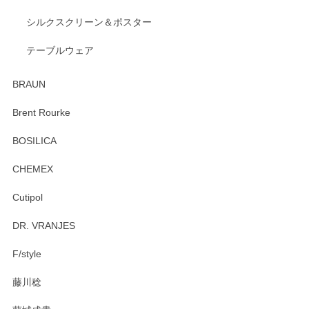
出西窯 カップ＆ソーサー 呉須
2026/04/24
シルクスクリーン＆ポスター
テーブルウェア
ありがとうございました。 出西窯のカップ&ソーサーを探し
ていたので、購入出来て良かったです♪
BRAUN
この度はペンシルオンラインショップをご利用
Brent Rourke
頂き誠にありがとうございます。 お探しのカッ
プ＆ソーサーをお届けでき嬉しく思います。 今
BOSILICA
後ともどうぞよろしくお願いいたします。
CHEMEX
Cutipol
Brent Rourke（ブレント ルーク） オーバルシェーカーボックス 4
DR. VRANJES
2026/01/15
F/style
注文から手元に届くまでとても早く、梱包もしっかりしてお
藤川稔
りました。お品もとても素敵でした。ありがとうございまし
た。