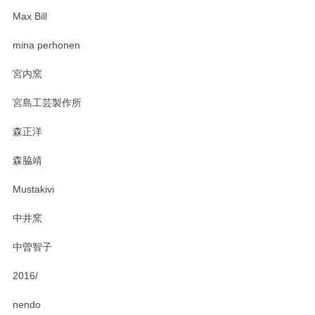
Max Bill
zen to カレー皿 plate245 ホワイト
mina perhonen
2025/03/19
宮内窯
ステキなカレー皿早速使わせていただきました。 色々お手数
宮島工芸製作所
おかけしました。 ありがとうございます。
森正洋
この度はペンシルオンラインショップをご利用
森脇靖
頂き、レビューもありがとうございます。カレ
ー皿を気に入って頂けたようで安心しました。
Mustakivi
気になられるものがありましたら、またお気軽
にお問い合わせください。今後ともよろしくお
中井窯
願いいたします。
中曽智子
2016/
PASS THE BATON（パス ザ バトン） x mina perhonen（ミナ ペルホネン） ディーププレート（咲いている花にただ笑ふ）ミントグリーン
2025/02/12
nendo