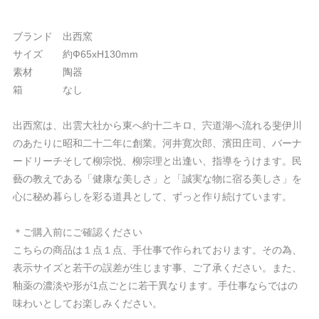
ブランド 出西窯
サイズ 約Ф65xH130mm
素材 陶器
箱 なし
出西窯は、出雲大社から東へ約十二キロ、宍道湖へ流れる斐伊川
のあたりに昭和二十二年に創業。河井寛次郎、濱田庄司、バーナ
ードリーチそして柳宗悦、柳宗理と出逢い、指導をうけます。民
藝の教えである「健康な美しさ」と「誠実な物に宿る美しさ」を
心に秘め暮らしを彩る道具として、ずっと作り続けています。
＊ご購入前にご確認ください
こちらの商品は１点１点、手仕事で作られております。その為、
表示サイズと若干の誤差が生じます事、ご了承ください。また、
釉薬の濃淡や形が1点ごとに若干異なります。手仕事ならではの
味わいとしてお楽しみください。