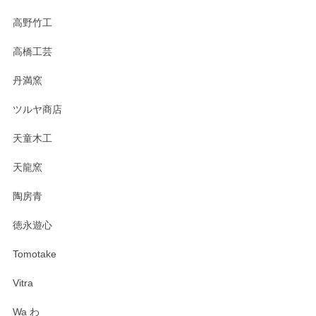
高野竹工
高橋工芸
丹満窯
ツルヤ商店
天童木工
天龍窯
陶房青
徳永遊心
Tomotake
Vitra
Wa わ