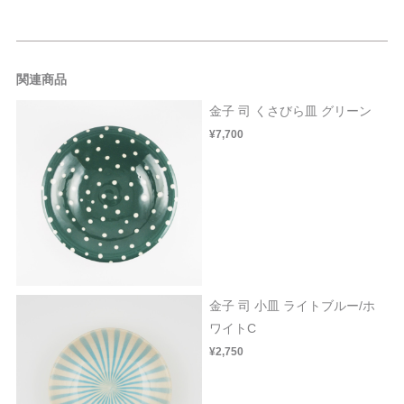
関連商品
金子 司 くさびら皿 グリーン
¥7,700
金子 司 小皿 ライトブルー/ホ
ワイトC
¥2,750