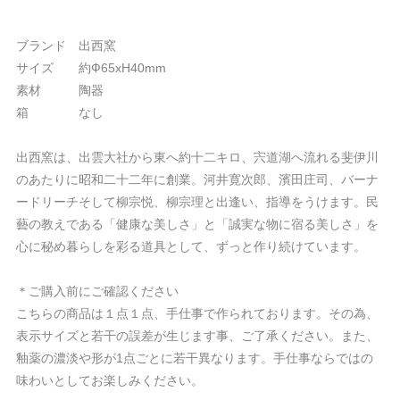
ブランド 出西窯
サイズ 約Ф65xH40mm
素材 陶器
箱 なし
出西窯は、出雲大社から東へ約十二キロ、宍道湖へ流れる斐伊川
のあたりに昭和二十二年に創業。河井寛次郎、濱田庄司、バーナ
ードリーチそして柳宗悦、柳宗理と出逢い、指導をうけます。民
藝の教えである「健康な美しさ」と「誠実な物に宿る美しさ」を
心に秘め暮らしを彩る道具として、ずっと作り続けています。
＊ご購入前にご確認ください
こちらの商品は１点１点、手仕事で作られております。その為、
表示サイズと若干の誤差が生じます事、ご了承ください。また、
釉薬の濃淡や形が1点ごとに若干異なります。手仕事ならではの
味わいとしてお楽しみください。