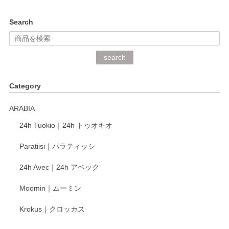
kata kata（カタカタ） 印判手小皿 ぶらさがり
Search
2026/06/15
深さや大きさがとてもちょうど良く、手に馴染み、洗いやす
search
く、他の柄も何枚かこちらで買い、毎食時に使用していま
す。ショップの方が大変丁寧で、1枚不良がありましたが快
Category
く交換して下さいました。
ARABIA
この度もレビューをご投稿いただき、誠にあり
24h Tuokio｜24h トゥオキオ
がとうございます。 同じシリーズの器を揃えて
ご愛用いただいているとのこと、大変嬉しく思
Paratiisi｜パラティッシ
います。 温かいお言葉をいただき、ありがとう
ございました。 今後ともどうぞよろしくお願い
24h Avec｜24h アベック
いたします。
Moomin｜ムーミン
Krokus｜クロッカス
kata kata（カタカタ） 印判手小皿 たんぽぽ
2026/06/15