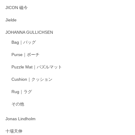
とても可愛らしい。
JICON 磁今
Jielde
この度はペンシルオンラインショップでのご購
入、そしてレビューまで誠にありがとうござい
JOHANNA GULLICHSEN
ます。気に入って頂けたようで嬉しく思いま
す。今後ともどうぞよろしくお願いいたしま
Bag｜バッグ
す。
Purse｜ポーチ
Puzzle Mat｜パズルマット
柴田慶信商店 大館曲げわっぱ 白木小判弁当箱（大）
Cushion｜クッション
2025/04/16
Rug｜ラグ
入金翌日にすぐ届きました！ 梱包も丁寧にして頂きメッセー
その他
ジもありがとうございました。 初めてのわっぱ弁当箱で大切
な物を開けるようにドキドキしながら開封しました。綺麗な
わっぱで感激です！ これから大切に使って風合いが変わるの
Jonas Lindholm
も楽しんで行きたいと思います。
十場天伸