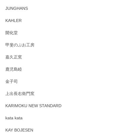
この度はペンシルオンラインショップでのご購
JUNGHANS
入、そしてレビューまで誠にありがとうござい
ます。柴田慶信商店さんの曲げわっぱは、日々
KAHLER
の暮らしを豊かにするお品だと私たちも思って
おります。お手入れ方法がいろいろとございま
開化堂
すが、風合いとともにお楽しみ頂けますと幸い
です。今後ともどうぞよろしくお願いいたしま
甲斐のぶお工房
す。
嘉久正窯
鹿児島睦
Sghr（スガハラ） Mini Vase（ミニベース） 一輪挿し 三角錐 クリアー
金子司
2025/04/07
上出長右衛門窯
プレゼント用に購入したので、まだ中は見れていないのです
が、 しっかり梱包されていたので割れてはないと思います。
KARIMOKU NEW STANDARD
kata kata
この度はペンシルオンラインショップをご利用
頂き誠にありがとうございます。 そしてレビュ
KAY BOJESEN