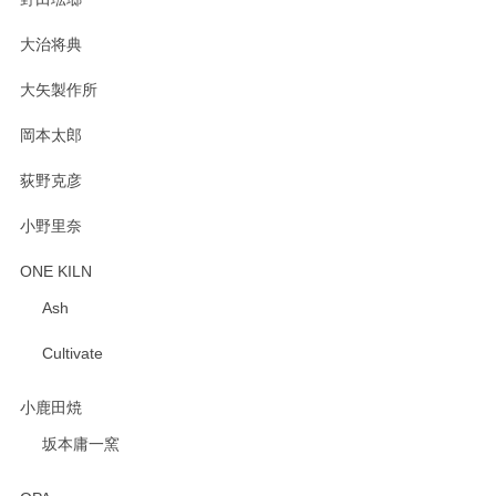
大治将典
PASS THE BATON（パス ザ バトン） x mina perhonen（ミナ ペルホネン） プレート（咲いている花にただ笑ふ）ミントグリーン
2025/02/12
大矢製作所
岡本太郎
荻野克彦
小野里奈
ONE KILN
Ash
Cultivate
小鹿田焼
坂本庸一窯