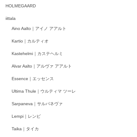
HOLMEGAARD
徳永遊心さんの作品が好きなので、購入できうれしいです。
これからも楽しみにしています。
iittala
Aino Aalto｜アイノ アアルト
レビューをありがとうございます。 そしてお喜
Kartio｜カルティオ
び頂き嬉しいです。 徳永遊心窯の器はこれから
もいろいろと入荷の予定です。 ペンシルインス
Kastehelmi｜カステヘルミ
タグラムにて入荷状況のご確認をして頂けます
と幸いです。 今後ともよろしくお願いいたしま
Alvar Aalto｜アルヴァ アアルト
す。
Essence｜エッセンス
Ultima Thule｜ウルティマ ツーレ
徳永遊心 色絵花繋ぎ 飯碗
2025/12/24
Sarpaneva｜サルパネヴァ
Lempi｜レンピ
丁寧に対応していただきました。ありがとうございます◎
Taika｜タイカ
この度はペンシルオンラインショップをご利用