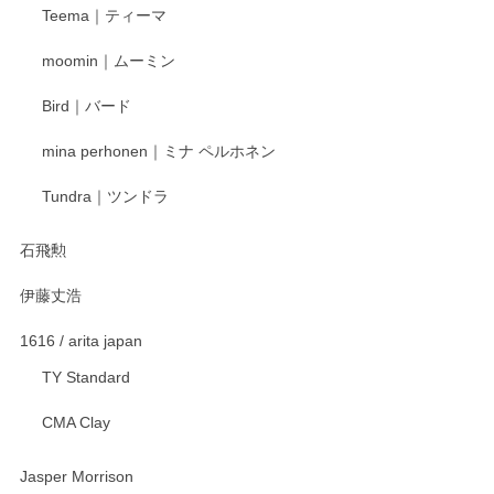
Teema｜ティーマ
頂き誠にありがとうございました。 そしてご丁
寧なレビューをありがとうございます。これか
moomin｜ムーミン
らもより良いご対応ができるよう努めてまいり
ます。またのご利用をお待ちしております。
Bird｜バード
mina perhonen｜ミナ ペルホネン
宮島工芸製作所 返しヘラ 小
Tundra｜ツンドラ
2025/12/21
石飛勲
伊藤丈浩
渡邉陽子 マグカップ
2025/11/23
1616 / arita japan
TY Standard
CMA Clay
渡邉陽子 マーメイドタマネギガール 飾蓋付花入
2025/08/20
Jasper Morrison