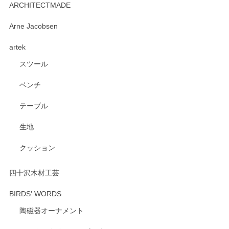
ARCHITECTMADE
深さや大きさがとてもちょうど良く、手に馴染み、洗いやす
Arne Jacobsen
く、他の柄も何枚かこちらで買い、毎食時に使用していま
artek
す。ショップの方が大変親切、丁寧で、また利用させて頂き
たいショップさんです。
スツール
ベンチ
この度はペンシルオンラインショップをご利用
いただき、誠にありがとうございます。 また、
テーブル
レビューをご投稿いただき、重ねてお礼申し上
げます。 深さや大きさ、使い心地を気に入って
生地
いただけたようで大変嬉しく思います。 毎食時
にご愛用いただいているとのこと、とても光栄
クッション
です。 温かいお言葉をいただき、ありがとうご
ざいます。 またのご利用を心よりお待ちしてお
ります。
四十沢木材工芸
BIRDS' WORDS
陶磁器オーナメント
出西窯 カップ＆ソーサー 呉須