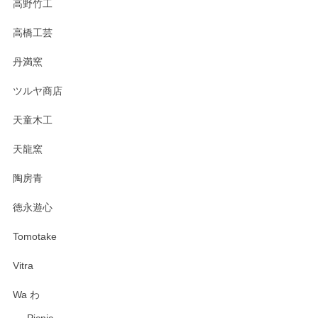
高野竹工
高橋工芸
丹満窯
ツルヤ商店
天童木工
天龍窯
陶房青
徳永遊心
Tomotake
Vitra
Wa わ