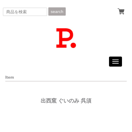
search
Toggle
navigati
Item
出西窯 ぐいのみ 呉須