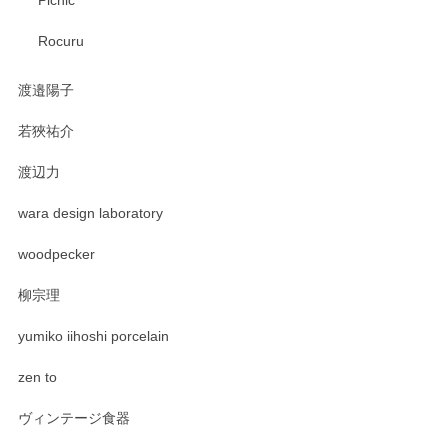
Picnic
Rocuru
渡邉陽子
若狹祐介
渡辺力
wara design laboratory
woodpecker
柳宗理
yumiko iihoshi porcelain
zen to
ヴィンテージ食器