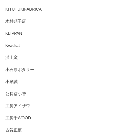
ーも大変嬉しく思います。 今後ともどうぞよろ
しくお願いいたします。
KITUTUKIFABRICA
木村硝子店
KLIPPAN
森脇靖 マグカップ 若苗釉
2025/04/07
Kvadrat
淡いグリーンのカラーがとても可愛いです❤️ ありがとうござ
渓山窯
いましたm(_)m
小石原ポタリー
この度はペンシルオンラインショップをご利用
小泉誠
いただき誠にありがとうございました。森脇さ
んの作品はほっこりいたしますね。今後ともど
公長斎小菅
うぞよろしくお願いいたします。
工房アイザワ
工房千WOOD
森脇靖 湯呑 若苗釉
古賀正慎
2025/04/07