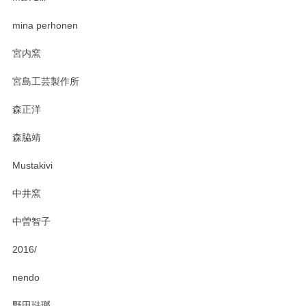
zen to カレー皿 plate245 ホワイト
mina perhonen
2025/03/19
宮内窯
ステキなカレー皿早速使わせていただきました。 色々お手数
宮島工芸製作所
おかけしました。 ありがとうございます。
森正洋
この度はペンシルオンラインショップをご利用
森脇靖
頂き、レビューもありがとうございます。カレ
ー皿を気に入って頂けたようで安心しました。
Mustakivi
気になられるものがありましたら、またお気軽
にお問い合わせください。今後ともよろしくお
中井窯
願いいたします。
中曽智子
2016/
PASS THE BATON（パス ザ バトン） x mina perhonen（ミナ ペルホネン） ディーププレート（咲いている花にただ笑ふ）ミントグリーン
2025/02/12
nendo
野田琺瑯