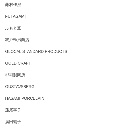
この度はペンシルオンラインショップをご利用
藤村佳澄
頂き誠にありがとうございました。 そしてご丁
寧なレビューをありがとうございます。これか
FUTAGAMI
らもより良いご対応ができるよう努めてまいり
ます。またのご利用をお待ちしております。
ふもと窯
我戸幹男商店
GLOCAL STANDARD PRODUCTS
徳永遊心 みかんづくし 飯碗
2025/12/31
GOLD CRAFT
郡司製陶所
徳永遊心 みかんづくし マグカップ
GUSTAVSBERG
2025/12/31
HASAMI PORCELAIN
蓮尾寧子
徳永遊心 みかんづくし 口巻皿6寸
廣田硝子
2025/12/31