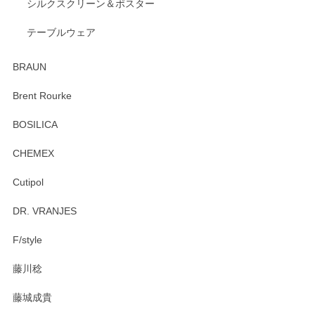
2026/04/24
シルクスクリーン＆ポスター
テーブルウェア
ありがとうございました。 出西窯のカップ&ソーサーを探し
ていたので、購入出来て良かったです♪
BRAUN
この度はペンシルオンラインショップをご利用
Brent Rourke
頂き誠にありがとうございます。 お探しのカッ
プ＆ソーサーをお届けでき嬉しく思います。 今
BOSILICA
後ともどうぞよろしくお願いいたします。
CHEMEX
Cutipol
Brent Rourke（ブレント ルーク） オーバルシェーカーボックス 4
DR. VRANJES
2026/01/15
F/style
注文から手元に届くまでとても早く、梱包もしっかりしてお
藤川稔
りました。お品もとても素敵でした。ありがとうございまし
た。
藤城成貴