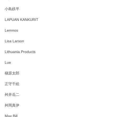
小島鉄平
レビューが遅くなり申し訳ありません、 無事届いておりま
す。 素敵な湯呑みでとても気に入りました。 発送も早く、
LAPUAN KANKURIT
ありがとうございます。 メッセージもありがとうございまし
たm(_)m
Lemnos
Lisa Larson
この度は当店をご利用頂き誠にありがとうござ
います。無事に届いたようで安心いたしまし
Lithuania Products
た。ひとつひとつ個性がある素敵な湯呑ですよ
ね。気に入って頂けてうれしいです。マグカッ
Lue
プと花器のレビューもありがとうございます。
今後ともよろしくお願いいたします。
槇原太郎
正守千絵
舛井岳二
柴田慶信商店 大館曲げわっぱ 白木小判弁当箱（大）
2025/03/30
舛岡真伊
Max Bill