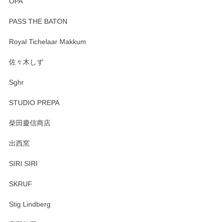
OPA
PASS THE BATON
Royal Tichelaar Makkum
佐々木しず
Sghr
STUDIO PREPA
柴田慶信商店
出西窯
SIRI SIRI
SKRUF
Stig Lindberg