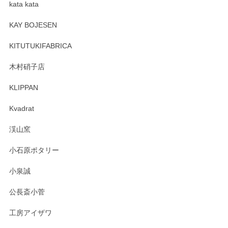
kata kata
この度はペンシルオンラインショップをご利用
頂き誠にありがとうございます。 そしてレビュ
KAY BOJESEN
ーも大変嬉しく思います。 今後ともどうぞよろ
しくお願いいたします。
KITUTUKIFABRICA
木村硝子店
KLIPPAN
森脇靖 マグカップ 若苗釉
2025/04/07
Kvadrat
淡いグリーンのカラーがとても可愛いです❤️ ありがとうござ
渓山窯
いましたm(_)m
小石原ポタリー
この度はペンシルオンラインショップをご利用
小泉誠
いただき誠にありがとうございました。森脇さ
んの作品はほっこりいたしますね。今後ともど
公長斎小菅
うぞよろしくお願いいたします。
工房アイザワ