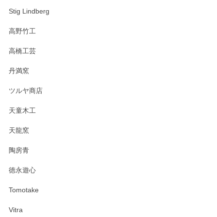
Stig Lindberg
高野竹工
高橋工芸
丹満窯
ツルヤ商店
天童木工
天龍窯
陶房青
徳永遊心
Tomotake
Vitra