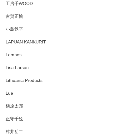
工房千WOOD
森脇靖 湯呑 若苗釉
古賀正慎
2025/04/07
小島鉄平
レビューが遅くなり申し訳ありません、 無事届いておりま
す。 素敵な湯呑みでとても気に入りました。 発送も早く、
LAPUAN KANKURIT
ありがとうございます。 メッセージもありがとうございまし
たm(_)m
Lemnos
Lisa Larson
この度は当店をご利用頂き誠にありがとうござ
います。無事に届いたようで安心いたしまし
Lithuania Products
た。ひとつひとつ個性がある素敵な湯呑ですよ
ね。気に入って頂けてうれしいです。マグカッ
Lue
プと花器のレビューもありがとうございます。
今後ともよろしくお願いいたします。
槇原太郎
正守千絵
舛井岳二
柴田慶信商店 大館曲げわっぱ 白木小判弁当箱（大）
2025/03/30