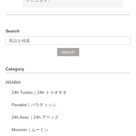
kata kata（カタカタ） 印判手小皿 ぶらさがり
Search
2026/06/15
深さや大きさがとてもちょうど良く、手に馴染み、洗いやす
search
く、他の柄も何枚かこちらで買い、毎食時に使用していま
す。ショップの方が大変丁寧で、1枚不良がありましたが快
Category
く交換して下さいました。
ARABIA
この度もレビューをご投稿いただき、誠にあり
24h Tuokio｜24h トゥオキオ
がとうございます。 同じシリーズの器を揃えて
ご愛用いただいているとのこと、大変嬉しく思
Paratiisi｜パラティッシ
います。 温かいお言葉をいただき、ありがとう
ございました。 今後ともどうぞよろしくお願い
24h Avec｜24h アベック
いたします。
Moomin｜ムーミン