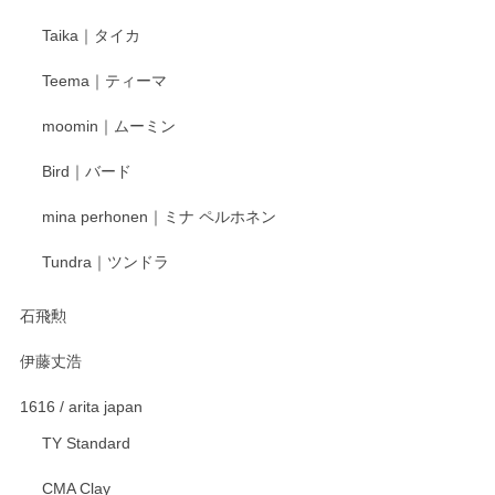
Taika｜タイカ
この度はペンシルオンラインショップをご利用
Teema｜ティーマ
頂き誠にありがとうございました。 そしてご丁
寧なレビューをありがとうございます。これか
moomin｜ムーミン
らもより良いご対応ができるよう努めてまいり
ます。またのご利用をお待ちしております。
Bird｜バード
mina perhonen｜ミナ ペルホネン
宮島工芸製作所 返しヘラ 小
Tundra｜ツンドラ
2025/12/21
石飛勲
伊藤丈浩
渡邉陽子 マグカップ
2025/11/23
1616 / arita japan
TY Standard
CMA Clay