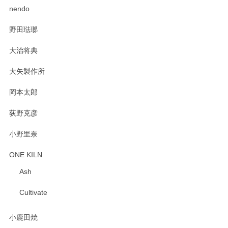
2025/02/12
nendo
野田琺瑯
大治将典
PASS THE BATON（パス ザ バトン） x mina perhonen（ミナ ペルホネン） プレート（咲いている花にただ笑ふ）ミントグリーン
2025/02/12
大矢製作所
岡本太郎
荻野克彦
小野里奈
ONE KILN
Ash
Cultivate
小鹿田焼