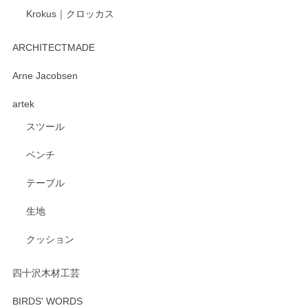
Krokus｜クロッカス
kata kata（カタカタ） 印判手小皿 たんぽぽ
2026/06/15
ARCHITECTMADE
深さや大きさがとてもちょうど良く、手に馴染み、洗いやす
Arne Jacobsen
く、他の柄も何枚かこちらで買い、毎食時に使用していま
artek
す。ショップの方が大変親切、丁寧で、また利用させて頂き
たいショップさんです。
スツール
ベンチ
この度はペンシルオンラインショップをご利用
いただき、誠にありがとうございます。 また、
テーブル
レビューをご投稿いただき、重ねてお礼申し上
げます。 深さや大きさ、使い心地を気に入って
生地
いただけたようで大変嬉しく思います。 毎食時
にご愛用いただいているとのこと、とても光栄
クッション
です。 温かいお言葉をいただき、ありがとうご
ざいます。 またのご利用を心よりお待ちしてお
ります。
四十沢木材工芸
BIRDS' WORDS