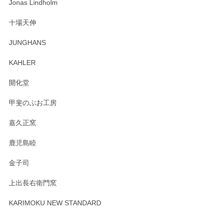
わっぱで感激です！ これから大切に使って風合いが変わるの
Jonas Lindholm
も楽しんで行きたいと思います。
十場天伸
この度はペンシルオンラインショップでのご購
JUNGHANS
入、そしてレビューまで誠にありがとうござい
ます。柴田慶信商店さんの曲げわっぱは、日々
KAHLER
の暮らしを豊かにするお品だと私たちも思って
おります。お手入れ方法がいろいろとございま
開化堂
すが、風合いとともにお楽しみ頂けますと幸い
です。今後ともどうぞよろしくお願いいたしま
甲斐のぶお工房
す。
嘉久正窯
鹿児島睦
Sghr（スガハラ） Mini Vase（ミニベース） 一輪挿し 三角錐 クリアー
金子司
2025/04/07
上出長右衛門窯
プレゼント用に購入したので、まだ中は見れていないのです
が、 しっかり梱包されていたので割れてはないと思います。
KARIMOKU NEW STANDARD