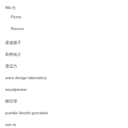
Wa わ
Picnic
Rocuru
渡邉陽子
若狹祐介
渡辺力
wara design laboratory
woodpecker
柳宗理
yumiko iihoshi porcelain
zen to