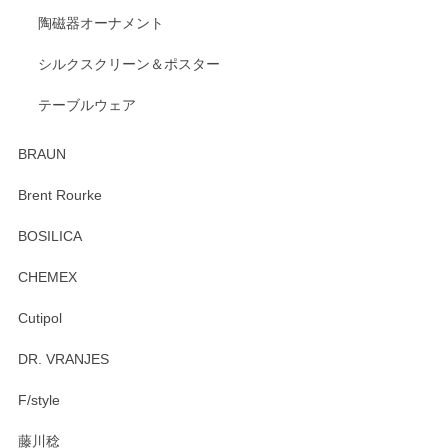
陶磁器オーナメント
出西窯 カップ＆ソーサー 呉須
2026/04/24
シルクスクリーン＆ポスター
テーブルウェア
ありがとうございました。 出西窯のカップ&ソーサーを探し
ていたので、購入出来て良かったです♪
BRAUN
この度はペンシルオンラインショップをご利用
Brent Rourke
頂き誠にありがとうございます。 お探しのカッ
プ＆ソーサーをお届けでき嬉しく思います。 今
BOSILICA
後ともどうぞよろしくお願いいたします。
CHEMEX
Cutipol
Brent Rourke（ブレント ルーク） オーバルシェーカーボックス 4
DR. VRANJES
2026/01/15
F/style
注文から手元に届くまでとても早く、梱包もしっかりしてお
藤川稔
りました。お品もとても素敵でした。ありがとうございまし