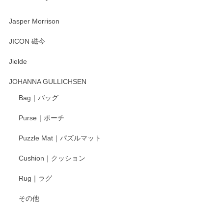
渡邉陽子 マーメイドタマネギガール 飾蓋付花入
2025/08/20
Jasper Morrison
とても可愛らしい。
JICON 磁今
Jielde
この度はペンシルオンラインショップでのご購
入、そしてレビューまで誠にありがとうござい
JOHANNA GULLICHSEN
ます。気に入って頂けたようで嬉しく思いま
す。今後ともどうぞよろしくお願いいたしま
Bag｜バッグ
す。
Purse｜ポーチ
Puzzle Mat｜パズルマット
柴田慶信商店 大館曲げわっぱ 白木小判弁当箱（大）
Cushion｜クッション
2025/04/16
Rug｜ラグ
入金翌日にすぐ届きました！ 梱包も丁寧にして頂きメッセー
その他
ジもありがとうございました。 初めてのわっぱ弁当箱で大切
な物を開けるようにドキドキしながら開封しました。綺麗な