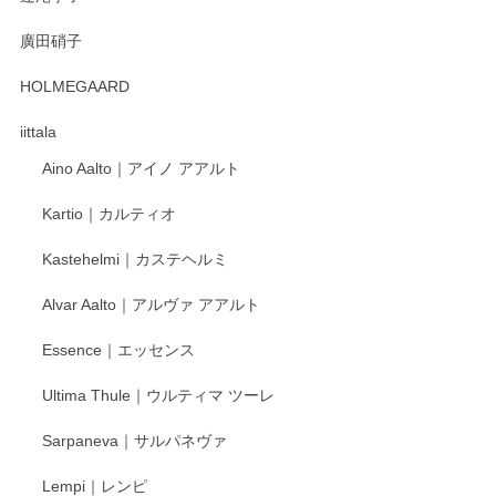
徳永遊心 みかんづくし 口巻皿6寸
廣田硝子
2025/12/31
HOLMEGAARD
徳永遊心さんの作品が好きなので、購入できうれしいです。
これからも楽しみにしています。
iittala
Aino Aalto｜アイノ アアルト
レビューをありがとうございます。 そしてお喜
Kartio｜カルティオ
び頂き嬉しいです。 徳永遊心窯の器はこれから
もいろいろと入荷の予定です。 ペンシルインス
Kastehelmi｜カステヘルミ
タグラムにて入荷状況のご確認をして頂けます
と幸いです。 今後ともよろしくお願いいたしま
Alvar Aalto｜アルヴァ アアルト
す。
Essence｜エッセンス
Ultima Thule｜ウルティマ ツーレ
徳永遊心 色絵花繋ぎ 飯碗
2025/12/24
Sarpaneva｜サルパネヴァ
Lempi｜レンピ
丁寧に対応していただきました。ありがとうございます◎