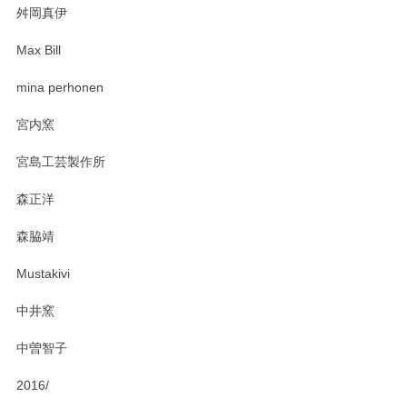
舛岡真伊
Max Bill
zen to カレー皿 plate245 ホワイト
mina perhonen
2025/03/19
宮内窯
ステキなカレー皿早速使わせていただきました。 色々お手数
宮島工芸製作所
おかけしました。 ありがとうございます。
森正洋
この度はペンシルオンラインショップをご利用
森脇靖
頂き、レビューもありがとうございます。カレ
ー皿を気に入って頂けたようで安心しました。
Mustakivi
気になられるものがありましたら、またお気軽
にお問い合わせください。今後ともよろしくお
中井窯
願いいたします。
中曽智子
2016/
PASS THE BATON（パス ザ バトン） x mina perhonen（ミナ ペルホネン） ディーププレート（咲いている花にただ笑ふ）ミントグリーン