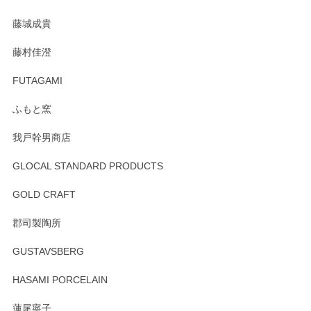
た。
藤城成貴
この度はペンシルオンラインショップをご利用
藤村佳澄
頂き誠にありがとうございました。 そしてご丁
寧なレビューをありがとうございます。これか
FUTAGAMI
らもより良いご対応ができるよう努めてまいり
ます。またのご利用をお待ちしております。
ふもと窯
我戸幹男商店
GLOCAL STANDARD PRODUCTS
徳永遊心 みかんづくし 飯碗
2025/12/31
GOLD CRAFT
郡司製陶所
徳永遊心 みかんづくし マグカップ
GUSTAVSBERG
2025/12/31
HASAMI PORCELAIN
蓮尾寧子