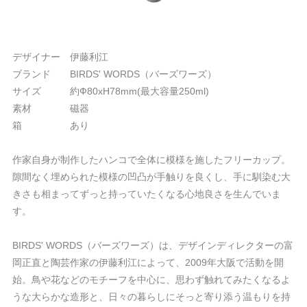
デザイナー 伊藤利江
ブランド BIRDS' WORDS（バーズワーズ）
サイズ 約Ф80xH78mm(最大容量250ml)
素材 磁器
箱 あり
作家自身が制作したハンコで全体に模様を施したフリーカップ。
隙間なく埋められた模様の凹凸が手触りを良くし、手に馴染む大
きさも相まってずっと持っていたくなる心地良さを生んでいま
す。
BIRDS' WORDS（バーズワーズ）は、デザインディレクターの富
岡正直と陶芸作家の伊藤利江によって、2009年大阪で活動を開
始。鳥や花などのモチーフを中心に、思わず触れてみたくなるよ
うな大らかな造形と、日々の暮らしにそっと寄り添う温もりを持