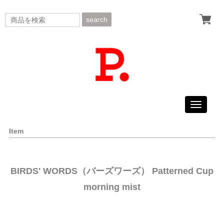
search
Toggle
navigati
Item
BIRDS' WORDS（バーズワーズ） Patterned Cup
morning mist