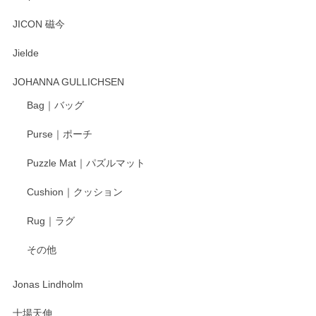
とても可愛らしい。
JICON 磁今
Jielde
この度はペンシルオンラインショップでのご購
入、そしてレビューまで誠にありがとうござい
JOHANNA GULLICHSEN
ます。気に入って頂けたようで嬉しく思いま
す。今後ともどうぞよろしくお願いいたしま
Bag｜バッグ
す。
Purse｜ポーチ
Puzzle Mat｜パズルマット
柴田慶信商店 大館曲げわっぱ 白木小判弁当箱（大）
Cushion｜クッション
2025/04/16
Rug｜ラグ
入金翌日にすぐ届きました！ 梱包も丁寧にして頂きメッセー
その他
ジもありがとうございました。 初めてのわっぱ弁当箱で大切
な物を開けるようにドキドキしながら開封しました。綺麗な
わっぱで感激です！ これから大切に使って風合いが変わるの
Jonas Lindholm
も楽しんで行きたいと思います。
十場天伸