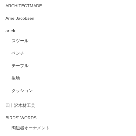
2026/06/15
ARCHITECTMADE
深さや大きさがとてもちょうど良く、手に馴染み、洗いやす
Arne Jacobsen
く、他の柄も何枚かこちらで買い、毎食時に使用していま
artek
す。ショップの方が大変親切、丁寧で、また利用させて頂き
たいショップさんです。
スツール
ベンチ
この度はペンシルオンラインショップをご利用
いただき、誠にありがとうございます。 また、
テーブル
レビューをご投稿いただき、重ねてお礼申し上
げます。 深さや大きさ、使い心地を気に入って
生地
いただけたようで大変嬉しく思います。 毎食時
にご愛用いただいているとのこと、とても光栄
クッション
です。 温かいお言葉をいただき、ありがとうご
ざいます。 またのご利用を心よりお待ちしてお
ります。
四十沢木材工芸
BIRDS' WORDS
陶磁器オーナメント
出西窯 カップ＆ソーサー 呉須