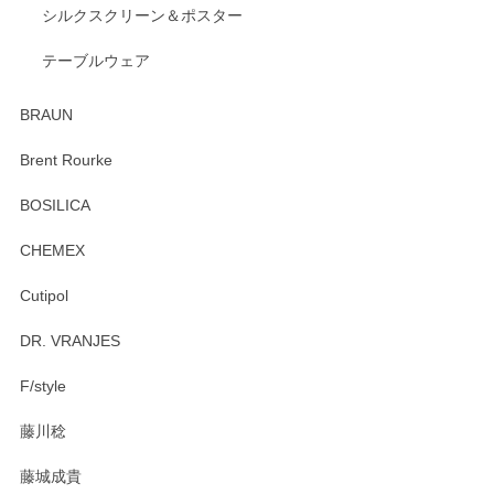
2026/04/24
シルクスクリーン＆ポスター
テーブルウェア
ありがとうございました。 出西窯のカップ&ソーサーを探し
ていたので、購入出来て良かったです♪
BRAUN
この度はペンシルオンラインショップをご利用
Brent Rourke
頂き誠にありがとうございます。 お探しのカッ
プ＆ソーサーをお届けでき嬉しく思います。 今
BOSILICA
後ともどうぞよろしくお願いいたします。
CHEMEX
Cutipol
Brent Rourke（ブレント ルーク） オーバルシェーカーボックス 4
DR. VRANJES
2026/01/15
F/style
注文から手元に届くまでとても早く、梱包もしっかりしてお
藤川稔
りました。お品もとても素敵でした。ありがとうございまし
た。
藤城成貴