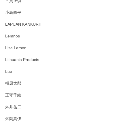
古賀正慎
2025/04/07
小島鉄平
レビューが遅くなり申し訳ありません、 無事届いておりま
す。 素敵な湯呑みでとても気に入りました。 発送も早く、
LAPUAN KANKURIT
ありがとうございます。 メッセージもありがとうございまし
たm(_)m
Lemnos
Lisa Larson
この度は当店をご利用頂き誠にありがとうござ
います。無事に届いたようで安心いたしまし
Lithuania Products
た。ひとつひとつ個性がある素敵な湯呑ですよ
ね。気に入って頂けてうれしいです。マグカッ
Lue
プと花器のレビューもありがとうございます。
今後ともよろしくお願いいたします。
槇原太郎
正守千絵
舛井岳二
柴田慶信商店 大館曲げわっぱ 白木小判弁当箱（大）
2025/03/30
舛岡真伊