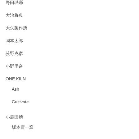
野田琺瑯
大治将典
PASS THE BATON（パス ザ バトン） x mina perhonen（ミナ ペルホネン） プレート（咲いている花にただ笑ふ）ミントグリーン
2025/02/12
大矢製作所
岡本太郎
荻野克彦
小野里奈
ONE KILN
Ash
Cultivate
小鹿田焼
坂本庸一窯