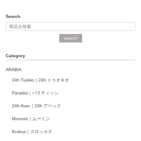
kata kata（カタカタ） 印判手小皿 ぶらさがり
Search
2026/06/15
深さや大きさがとてもちょうど良く、手に馴染み、洗いやす
search
く、他の柄も何枚かこちらで買い、毎食時に使用していま
す。ショップの方が大変丁寧で、1枚不良がありましたが快
Category
く交換して下さいました。
ARABIA
この度もレビューをご投稿いただき、誠にあり
24h Tuokio｜24h トゥオキオ
がとうございます。 同じシリーズの器を揃えて
ご愛用いただいているとのこと、大変嬉しく思
Paratiisi｜パラティッシ
います。 温かいお言葉をいただき、ありがとう
ございました。 今後ともどうぞよろしくお願い
24h Avec｜24h アベック
いたします。
Moomin｜ムーミン
Krokus｜クロッカス
kata kata（カタカタ） 印判手小皿 たんぽぽ