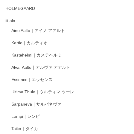
HOLMEGAARD
徳永遊心さんの作品が好きなので、購入できうれしいです。
これからも楽しみにしています。
iittala
Aino Aalto｜アイノ アアルト
レビューをありがとうございます。 そしてお喜
Kartio｜カルティオ
び頂き嬉しいです。 徳永遊心窯の器はこれから
もいろいろと入荷の予定です。 ペンシルインス
Kastehelmi｜カステヘルミ
タグラムにて入荷状況のご確認をして頂けます
と幸いです。 今後ともよろしくお願いいたしま
Alvar Aalto｜アルヴァ アアルト
す。
Essence｜エッセンス
Ultima Thule｜ウルティマ ツーレ
徳永遊心 色絵花繋ぎ 飯碗
2025/12/24
Sarpaneva｜サルパネヴァ
Lempi｜レンピ
丁寧に対応していただきました。ありがとうございます◎
Taika｜タイカ