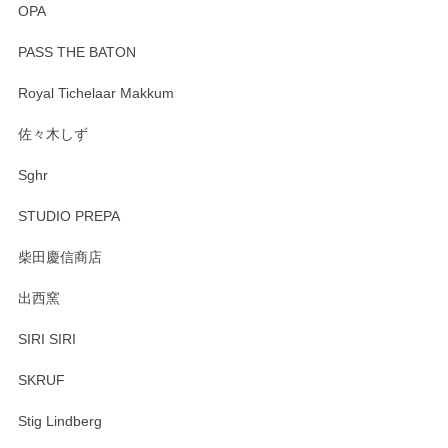
OPA
PASS THE BATON
Royal Tichelaar Makkum
佐々木しず
Sghr
STUDIO PREPA
柴田慶信商店
出西窯
SIRI SIRI
SKRUF
Stig Lindberg