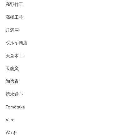
高野竹工
高橋工芸
丹満窯
ツルヤ商店
天童木工
天龍窯
陶房青
徳永遊心
Tomotake
Vitra
Wa わ