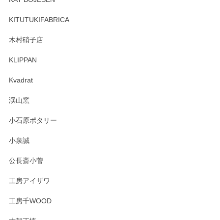
ーも大変嬉しく思います。 今後ともどうぞよろ
しくお願いいたします。
KITUTUKIFABRICA
木村硝子店
KLIPPAN
森脇靖 マグカップ 若苗釉
2025/04/07
Kvadrat
淡いグリーンのカラーがとても可愛いです❤️ ありがとうござ
渓山窯
いましたm(_)m
小石原ポタリー
この度はペンシルオンラインショップをご利用
小泉誠
いただき誠にありがとうございました。森脇さ
んの作品はほっこりいたしますね。今後ともど
公長斎小菅
うぞよろしくお願いいたします。
工房アイザワ
工房千WOOD
森脇靖 湯呑 若苗釉