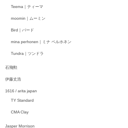
この度はペンシルオンラインショップをご利用
Teema｜ティーマ
頂き誠にありがとうございました。 そしてご丁
寧なレビューをありがとうございます。これか
moomin｜ムーミン
らもより良いご対応ができるよう努めてまいり
ます。またのご利用をお待ちしております。
Bird｜バード
mina perhonen｜ミナ ペルホネン
宮島工芸製作所 返しヘラ 小
Tundra｜ツンドラ
2025/12/21
石飛勲
伊藤丈浩
渡邉陽子 マグカップ
2025/11/23
1616 / arita japan
TY Standard
CMA Clay
渡邉陽子 マーメイドタマネギガール 飾蓋付花入
2025/08/20
Jasper Morrison