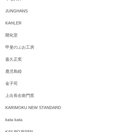
この度はペンシルオンラインショップでのご購
JUNGHANS
入、そしてレビューまで誠にありがとうござい
ます。柴田慶信商店さんの曲げわっぱは、日々
KAHLER
の暮らしを豊かにするお品だと私たちも思って
おります。お手入れ方法がいろいろとございま
開化堂
すが、風合いとともにお楽しみ頂けますと幸い
です。今後ともどうぞよろしくお願いいたしま
甲斐のぶお工房
す。
嘉久正窯
鹿児島睦
Sghr（スガハラ） Mini Vase（ミニベース） 一輪挿し 三角錐 クリアー
金子司
2025/04/07
上出長右衛門窯
プレゼント用に購入したので、まだ中は見れていないのです
が、 しっかり梱包されていたので割れてはないと思います。
KARIMOKU NEW STANDARD
kata kata
この度はペンシルオンラインショップをご利用
頂き誠にありがとうございます。 そしてレビュ
KAY BOJESEN