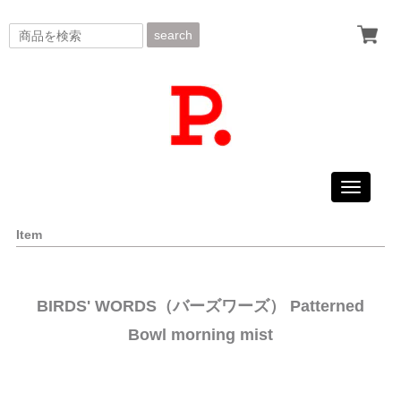
search
Toggle
navigati
Item
BIRDS' WORDS（バーズワーズ） Patterned
Bowl morning mist