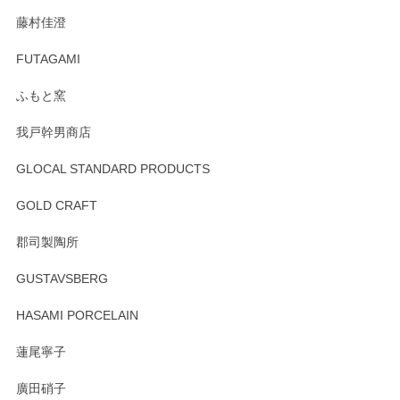
この度はペンシルオンラインショップをご利用
藤村佳澄
頂き誠にありがとうございました。 そしてご丁
寧なレビューをありがとうございます。これか
FUTAGAMI
らもより良いご対応ができるよう努めてまいり
ます。またのご利用をお待ちしております。
ふもと窯
我戸幹男商店
GLOCAL STANDARD PRODUCTS
徳永遊心 みかんづくし 飯碗
2025/12/31
GOLD CRAFT
郡司製陶所
徳永遊心 みかんづくし マグカップ
GUSTAVSBERG
2025/12/31
HASAMI PORCELAIN
蓮尾寧子
徳永遊心 みかんづくし 口巻皿6寸
廣田硝子
2025/12/31