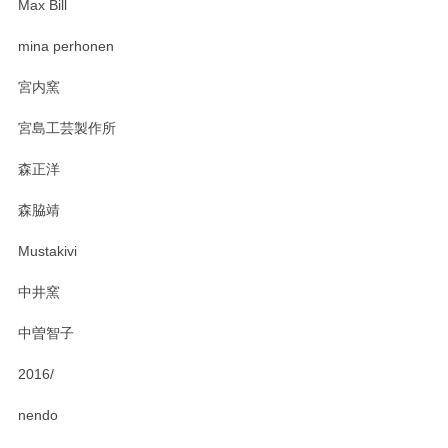
Max Bill
zen to カレー皿 plate245 ホワイト
mina perhonen
2025/03/19
宮内窯
ステキなカレー皿早速使わせていただきました。 色々お手数
宮島工芸製作所
おかけしました。 ありがとうございます。
森正洋
この度はペンシルオンラインショップをご利用
森脇靖
頂き、レビューもありがとうございます。カレ
ー皿を気に入って頂けたようで安心しました。
Mustakivi
気になられるものがありましたら、またお気軽
にお問い合わせください。今後ともよろしくお
中井窯
願いいたします。
中曽智子
2016/
PASS THE BATON（パス ザ バトン） x mina perhonen（ミナ ペルホネン） ディーププレート（咲いている花にただ笑ふ）ミントグリーン
2025/02/12
nendo