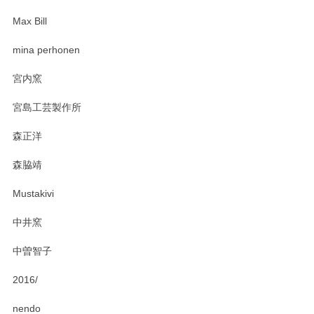
Max Bill
zen to カレー皿 plate245 ホワイト
mina perhonen
2025/03/19
宮内窯
ステキなカレー皿早速使わせていただきました。 色々お手数
宮島工芸製作所
おかけしました。 ありがとうございます。
森正洋
この度はペンシルオンラインショップをご利用
森脇靖
頂き、レビューもありがとうございます。カレ
ー皿を気に入って頂けたようで安心しました。
Mustakivi
気になられるものがありましたら、またお気軽
にお問い合わせください。今後ともよろしくお
中井窯
願いいたします。
中曽智子
2016/
PASS THE BATON（パス ザ バトン） x mina perhonen（ミナ ペルホネン） ディーププレート（咲いている花にただ笑ふ）ミントグリーン
2025/02/12
nendo