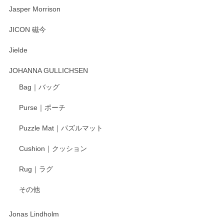
Jasper Morrison
とても可愛らしい。
JICON 磁今
Jielde
この度はペンシルオンラインショップでのご購
入、そしてレビューまで誠にありがとうござい
JOHANNA GULLICHSEN
ます。気に入って頂けたようで嬉しく思いま
す。今後ともどうぞよろしくお願いいたしま
Bag｜バッグ
す。
Purse｜ポーチ
Puzzle Mat｜パズルマット
柴田慶信商店 大館曲げわっぱ 白木小判弁当箱（大）
Cushion｜クッション
2025/04/16
Rug｜ラグ
入金翌日にすぐ届きました！ 梱包も丁寧にして頂きメッセー
その他
ジもありがとうございました。 初めてのわっぱ弁当箱で大切
な物を開けるようにドキドキしながら開封しました。綺麗な
わっぱで感激です！ これから大切に使って風合いが変わるの
Jonas Lindholm
も楽しんで行きたいと思います。