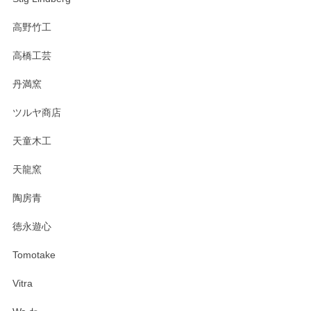
高野竹工
高橋工芸
丹満窯
ツルヤ商店
天童木工
天龍窯
陶房青
徳永遊心
Tomotake
Vitra