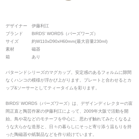
デザイナー 伊藤利江
ブランド BIRDS' WORDS（バーズワーズ）
サイズ 約W110xD90xH60mm(最大容量230ml)
素材 磁器
箱 あり
パターンドシリーズのマグカップ。安定感のあるフォルムに隙間
なくハンコの模様が浮かび上がります。プレートと合わせるとカ
ップ&ソーサーとしてティータイムを彩ります。
BIRDS' WORDS（バーズワーズ）は、デザインディレクターの富
岡正直と陶芸作家の伊藤利江によって、2009年大阪で活動を開
始。鳥や花などのモチーフを中心に、思わず触れてみたくなるよ
うな大らかな造形と、日々の暮らしにそっと寄り添う温もりを持
った陶磁器や紙製品などを作り続けています。