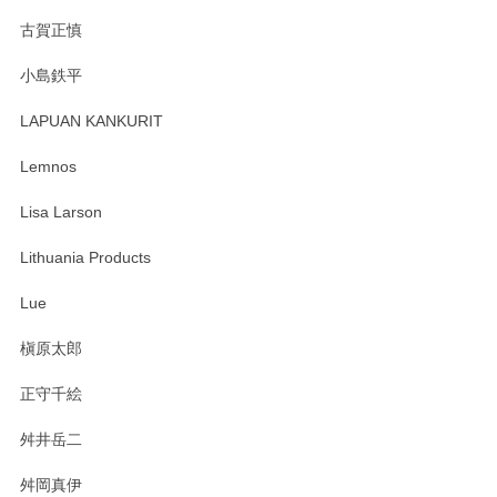
森脇靖 湯呑 若苗釉
古賀正慎
2025/04/07
小島鉄平
レビューが遅くなり申し訳ありません、 無事届いておりま
す。 素敵な湯呑みでとても気に入りました。 発送も早く、
LAPUAN KANKURIT
ありがとうございます。 メッセージもありがとうございまし
たm(_)m
Lemnos
Lisa Larson
この度は当店をご利用頂き誠にありがとうござ
います。無事に届いたようで安心いたしまし
Lithuania Products
た。ひとつひとつ個性がある素敵な湯呑ですよ
ね。気に入って頂けてうれしいです。マグカッ
Lue
プと花器のレビューもありがとうございます。
今後ともよろしくお願いいたします。
槇原太郎
正守千絵
舛井岳二
柴田慶信商店 大館曲げわっぱ 白木小判弁当箱（大）
2025/03/30
舛岡真伊