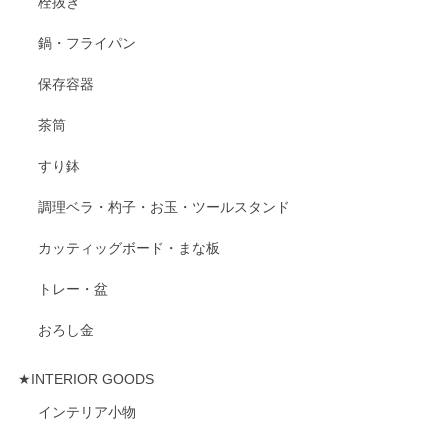
栓抜き
鍋・フライパン
保存容器
茶筒
すり鉢
調理ベラ・杓子・お玉・ツールスタンド
カッティッグボード・まな板
トレー・盆
おろし金
★INTERIOR GOODS
インテリア小物