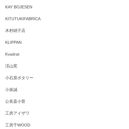
頂き誠にありがとうございます。 そしてレビュ
KAY BOJESEN
ーも大変嬉しく思います。 今後ともどうぞよろ
しくお願いいたします。
KITUTUKIFABRICA
木村硝子店
KLIPPAN
森脇靖 マグカップ 若苗釉
2025/04/07
Kvadrat
淡いグリーンのカラーがとても可愛いです❤️ ありがとうござ
渓山窯
いましたm(_)m
小石原ポタリー
この度はペンシルオンラインショップをご利用
小泉誠
いただき誠にありがとうございました。森脇さ
んの作品はほっこりいたしますね。今後ともど
公長斎小菅
うぞよろしくお願いいたします。
工房アイザワ
工房千WOOD