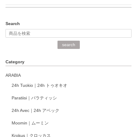
kata kata（カタカタ） 印判手小皿 ぶらさがり
Search
2026/06/15
深さや大きさがとてもちょうど良く、手に馴染み、洗いやす
search
く、他の柄も何枚かこちらで買い、毎食時に使用していま
す。ショップの方が大変丁寧で、1枚不良がありましたが快
Category
く交換して下さいました。
ARABIA
この度もレビューをご投稿いただき、誠にあり
24h Tuokio｜24h トゥオキオ
がとうございます。 同じシリーズの器を揃えて
ご愛用いただいているとのこと、大変嬉しく思
Paratiisi｜パラティッシ
います。 温かいお言葉をいただき、ありがとう
ございました。 今後ともどうぞよろしくお願い
24h Avec｜24h アベック
いたします。
Moomin｜ムーミン
Krokus｜クロッカス