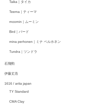
Taika｜タイカ
この度はペンシルオンラインショップをご利用
Teema｜ティーマ
頂き誠にありがとうございました。 そしてご丁
寧なレビューをありがとうございます。これか
moomin｜ムーミン
らもより良いご対応ができるよう努めてまいり
ます。またのご利用をお待ちしております。
Bird｜バード
mina perhonen｜ミナ ペルホネン
宮島工芸製作所 返しヘラ 小
Tundra｜ツンドラ
2025/12/21
石飛勲
伊藤丈浩
渡邉陽子 マグカップ
2025/11/23
1616 / arita japan
TY Standard
CMA Clay
渡邉陽子 マーメイドタマネギガール 飾蓋付花入
2025/08/20