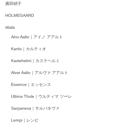
廣田硝子
2025/12/31
HOLMEGAARD
徳永遊心さんの作品が好きなので、購入できうれしいです。
これからも楽しみにしています。
iittala
Aino Aalto｜アイノ アアルト
レビューをありがとうございます。 そしてお喜
Kartio｜カルティオ
び頂き嬉しいです。 徳永遊心窯の器はこれから
もいろいろと入荷の予定です。 ペンシルインス
Kastehelmi｜カステヘルミ
タグラムにて入荷状況のご確認をして頂けます
と幸いです。 今後ともよろしくお願いいたしま
Alvar Aalto｜アルヴァ アアルト
す。
Essence｜エッセンス
Ultima Thule｜ウルティマ ツーレ
徳永遊心 色絵花繋ぎ 飯碗
2025/12/24
Sarpaneva｜サルパネヴァ
Lempi｜レンピ
丁寧に対応していただきました。ありがとうございます◎