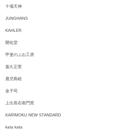
十場天伸
この度はペンシルオンラインショップでのご購
JUNGHANS
入、そしてレビューまで誠にありがとうござい
ます。柴田慶信商店さんの曲げわっぱは、日々
KAHLER
の暮らしを豊かにするお品だと私たちも思って
おります。お手入れ方法がいろいろとございま
開化堂
すが、風合いとともにお楽しみ頂けますと幸い
です。今後ともどうぞよろしくお願いいたしま
甲斐のぶお工房
す。
嘉久正窯
鹿児島睦
Sghr（スガハラ） Mini Vase（ミニベース） 一輪挿し 三角錐 クリアー
金子司
2025/04/07
上出長右衛門窯
プレゼント用に購入したので、まだ中は見れていないのです
が、 しっかり梱包されていたので割れてはないと思います。
KARIMOKU NEW STANDARD
kata kata
この度はペンシルオンラインショップをご利用