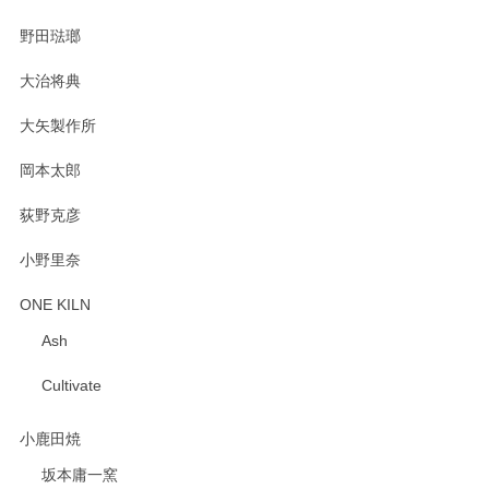
野田琺瑯
大治将典
PASS THE BATON（パス ザ バトン） x mina perhonen（ミナ ペルホネン） プレート（咲いている花にただ笑ふ）ミントグリーン
2025/02/12
大矢製作所
岡本太郎
荻野克彦
小野里奈
ONE KILN
Ash
Cultivate
小鹿田焼
坂本庸一窯