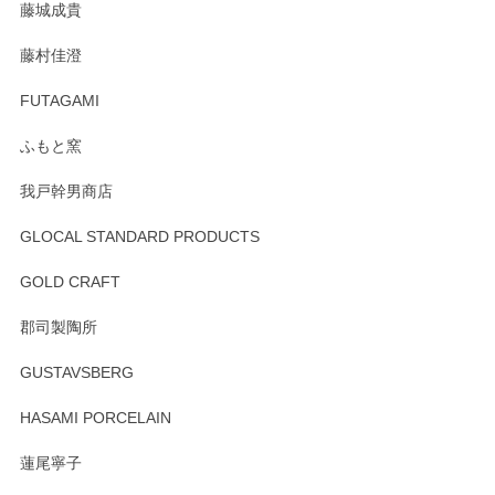
藤城成貴
この度はペンシルオンラインショップをご利用
藤村佳澄
頂き誠にありがとうございました。 そしてご丁
寧なレビューをありがとうございます。これか
FUTAGAMI
らもより良いご対応ができるよう努めてまいり
ます。またのご利用をお待ちしております。
ふもと窯
我戸幹男商店
GLOCAL STANDARD PRODUCTS
徳永遊心 みかんづくし 飯碗
2025/12/31
GOLD CRAFT
郡司製陶所
徳永遊心 みかんづくし マグカップ
GUSTAVSBERG
2025/12/31
HASAMI PORCELAIN
蓮尾寧子
徳永遊心 みかんづくし 口巻皿6寸