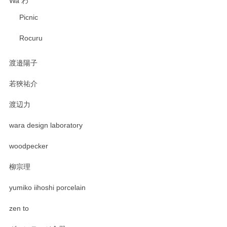
Wa わ
Picnic
Rocuru
渡邉陽子
若狹祐介
渡辺力
wara design laboratory
woodpecker
柳宗理
yumiko iihoshi porcelain
zen to