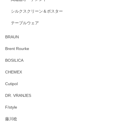
出西窯 カップ＆ソーサー 呉須
2026/04/24
シルクスクリーン＆ポスター
テーブルウェア
ありがとうございました。 出西窯のカップ&ソーサーを探し
ていたので、購入出来て良かったです♪
BRAUN
この度はペンシルオンラインショップをご利用
Brent Rourke
頂き誠にありがとうございます。 お探しのカッ
プ＆ソーサーをお届けでき嬉しく思います。 今
BOSILICA
後ともどうぞよろしくお願いいたします。
CHEMEX
Cutipol
Brent Rourke（ブレント ルーク） オーバルシェーカーボックス 4
DR. VRANJES
2026/01/15
F/style
注文から手元に届くまでとても早く、梱包もしっかりしてお
藤川稔
りました。お品もとても素敵でした。ありがとうございまし
た。