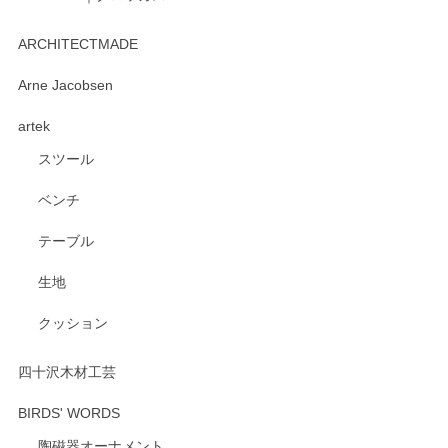
kata kata（カタカタ） 印判手小皿 たんぽぽ
2026/06/15
ARCHITECTMADE
深さや大きさがとてもちょうど良く、手に馴染み、洗いやす
Arne Jacobsen
く、他の柄も何枚かこちらで買い、毎食時に使用していま
artek
す。ショップの方が大変親切、丁寧で、また利用させて頂き
たいショップさんです。
スツール
ベンチ
この度はペンシルオンラインショップをご利用
いただき、誠にありがとうございます。 また、
テーブル
レビューをご投稿いただき、重ねてお礼申し上
げます。 深さや大きさ、使い心地を気に入って
生地
いただけたようで大変嬉しく思います。 毎食時
にご愛用いただいているとのこと、とても光栄
クッション
です。 温かいお言葉をいただき、ありがとうご
ざいます。 またのご利用を心よりお待ちしてお
ります。
四十沢木材工芸
BIRDS' WORDS
陶磁器オーナメント