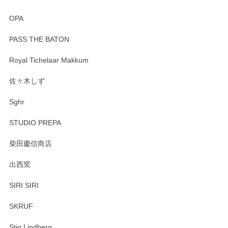
OPA
PASS THE BATON
Royal Tichelaar Makkum
佐々木しず
Sghr
STUDIO PREPA
柴田慶信商店
出西窯
SIRI SIRI
SKRUF
Stig Lindberg