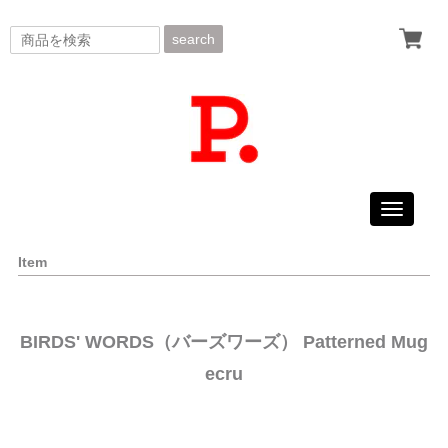
search
Toggle
navigati
Item
BIRDS' WORDS（バーズワーズ） Patterned Mug
ecru