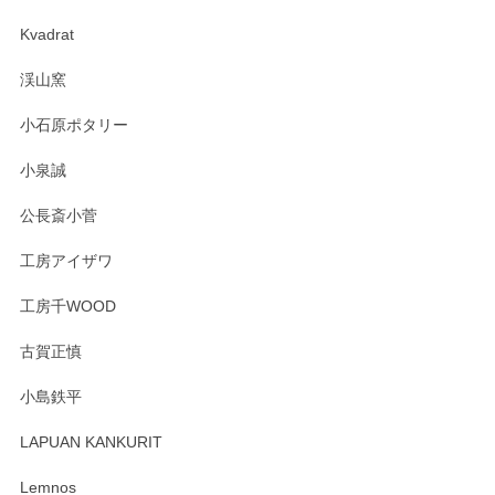
2025/04/07
Kvadrat
淡いグリーンのカラーがとても可愛いです❤️ ありがとうござ
渓山窯
いましたm(_)m
小石原ポタリー
この度はペンシルオンラインショップをご利用
小泉誠
いただき誠にありがとうございました。森脇さ
んの作品はほっこりいたしますね。今後ともど
公長斎小菅
うぞよろしくお願いいたします。
工房アイザワ
工房千WOOD
森脇靖 湯呑 若苗釉
古賀正慎
2025/04/07
小島鉄平
レビューが遅くなり申し訳ありません、 無事届いておりま
す。 素敵な湯呑みでとても気に入りました。 発送も早く、
LAPUAN KANKURIT
ありがとうございます。 メッセージもありがとうございまし
たm(_)m
Lemnos