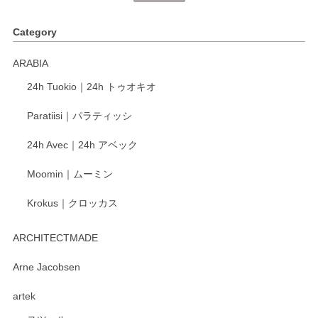
く、他の柄も何枚かこちらで買い、毎食時に使用していま
す。ショップの方が大変丁寧で、1枚不良がありましたが快
Category
く交換して下さいました。
ARABIA
この度もレビューをご投稿いただき、誠にあり
24h Tuokio｜24h トゥオキオ
がとうございます。 同じシリーズの器を揃えて
ご愛用いただいているとのこと、大変嬉しく思
Paratiisi｜パラティッシ
います。 温かいお言葉をいただき、ありがとう
ございました。 今後ともどうぞよろしくお願い
24h Avec｜24h アベック
いたします。
Moomin｜ムーミン
Krokus｜クロッカス
kata kata（カタカタ） 印判手小皿 たんぽぽ
2026/06/15
ARCHITECTMADE
深さや大きさがとてもちょうど良く、手に馴染み、洗いやす
Arne Jacobsen
く、他の柄も何枚かこちらで買い、毎食時に使用していま
artek
す。ショップの方が大変親切、丁寧で、また利用させて頂き
たいショップさんです。