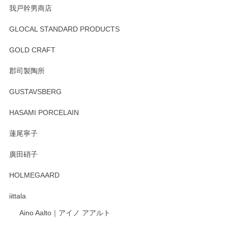
我戸幹男商店
GLOCAL STANDARD PRODUCTS
徳永遊心 みかんづくし 飯碗
2025/12/31
GOLD CRAFT
郡司製陶所
徳永遊心 みかんづくし マグカップ
GUSTAVSBERG
2025/12/31
HASAMI PORCELAIN
蓮尾寧子
徳永遊心 みかんづくし 口巻皿6寸
廣田硝子
2025/12/31
HOLMEGAARD
徳永遊心さんの作品が好きなので、購入できうれしいです。
これからも楽しみにしています。
iittala
Aino Aalto｜アイノ アアルト
レビューをありがとうございます。 そしてお喜