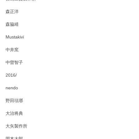
おかけしました。 ありがとうございます。
森正洋
この度はペンシルオンラインショップをご利用
森脇靖
頂き、レビューもありがとうございます。カレ
ー皿を気に入って頂けたようで安心しました。
Mustakivi
気になられるものがありましたら、またお気軽
にお問い合わせください。今後ともよろしくお
中井窯
願いいたします。
中曽智子
2016/
PASS THE BATON（パス ザ バトン） x mina perhonen（ミナ ペルホネン） ディーププレート（咲いている花にただ笑ふ）ミントグリーン
2025/02/12
nendo
野田琺瑯
大治将典
PASS THE BATON（パス ザ バトン） x mina perhonen（ミナ ペルホネン） プレート（咲いている花にただ笑ふ）ミントグリーン
2025/02/12
大矢製作所
岡本太郎