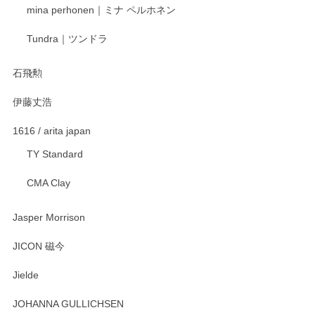
mina perhonen｜ミナ ペルホネン
宮島工芸製作所 返しヘラ 小
Tundra｜ツンドラ
2025/12/21
石飛勲
伊藤丈浩
渡邉陽子 マグカップ
2025/11/23
1616 / arita japan
TY Standard
CMA Clay
渡邉陽子 マーメイドタマネギガール 飾蓋付花入
2025/08/20
Jasper Morrison
とても可愛らしい。
JICON 磁今
Jielde
この度はペンシルオンラインショップでのご購
入、そしてレビューまで誠にありがとうござい
JOHANNA GULLICHSEN
ます。気に入って頂けたようで嬉しく思いま