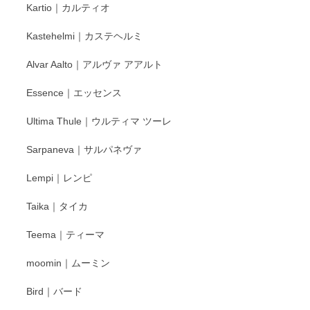
Kartio｜カルティオ
び頂き嬉しいです。 徳永遊心窯の器はこれから
もいろいろと入荷の予定です。 ペンシルインス
Kastehelmi｜カステヘルミ
タグラムにて入荷状況のご確認をして頂けます
と幸いです。 今後ともよろしくお願いいたしま
Alvar Aalto｜アルヴァ アアルト
す。
Essence｜エッセンス
Ultima Thule｜ウルティマ ツーレ
徳永遊心 色絵花繋ぎ 飯碗
2025/12/24
Sarpaneva｜サルパネヴァ
Lempi｜レンピ
丁寧に対応していただきました。ありがとうございます◎
Taika｜タイカ
この度はペンシルオンラインショップをご利用
Teema｜ティーマ
頂き誠にありがとうございました。 そしてご丁
寧なレビューをありがとうございます。これか
moomin｜ムーミン
らもより良いご対応ができるよう努めてまいり
ます。またのご利用をお待ちしております。
Bird｜バード