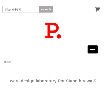
search
Toggle
navigati
Item
wara design laboratory Pot Stand hirawa S