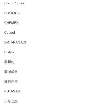
この度はペンシルオンラインショップをご利用
Brent Rourke
頂き誠にありがとうございます。 お探しのカッ
プ＆ソーサーをお届けでき嬉しく思います。 今
BOSILICA
後ともどうぞよろしくお願いいたします。
CHEMEX
Cutipol
Brent Rourke（ブレント ルーク） オーバルシェーカーボックス 4
DR. VRANJES
2026/01/15
F/style
注文から手元に届くまでとても早く、梱包もしっかりしてお
藤川稔
りました。お品もとても素敵でした。ありがとうございまし
た。
藤城成貴
この度はペンシルオンラインショップをご利用
藤村佳澄
頂き誠にありがとうございました。 そしてご丁
寧なレビューをありがとうございます。これか
FUTAGAMI
らもより良いご対応ができるよう努めてまいり
ます。またのご利用をお待ちしております。
ふもと窯