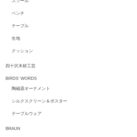
スツール
ベンチ
この度はペンシルオンラインショップをご利用
いただき、誠にありがとうございます。 また、
テーブル
レビューをご投稿いただき、重ねてお礼申し上
げます。 深さや大きさ、使い心地を気に入って
生地
いただけたようで大変嬉しく思います。 毎食時
にご愛用いただいているとのこと、とても光栄
クッション
です。 温かいお言葉をいただき、ありがとうご
ざいます。 またのご利用を心よりお待ちしてお
ります。
四十沢木材工芸
BIRDS' WORDS
陶磁器オーナメント
出西窯 カップ＆ソーサー 呉須
2026/04/24
シルクスクリーン＆ポスター
テーブルウェア
ありがとうございました。 出西窯のカップ&ソーサーを探し
ていたので、購入出来て良かったです♪
BRAUN