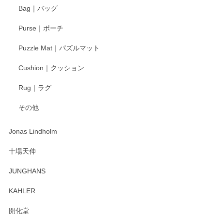
す。今後ともどうぞよろしくお願いいたしま
Bag｜バッグ
す。
Purse｜ポーチ
Puzzle Mat｜パズルマット
柴田慶信商店 大館曲げわっぱ 白木小判弁当箱（大）
Cushion｜クッション
2025/04/16
Rug｜ラグ
入金翌日にすぐ届きました！ 梱包も丁寧にして頂きメッセー
その他
ジもありがとうございました。 初めてのわっぱ弁当箱で大切
な物を開けるようにドキドキしながら開封しました。綺麗な
わっぱで感激です！ これから大切に使って風合いが変わるの
Jonas Lindholm
も楽しんで行きたいと思います。
十場天伸
この度はペンシルオンラインショップでのご購
JUNGHANS
入、そしてレビューまで誠にありがとうござい
ます。柴田慶信商店さんの曲げわっぱは、日々
KAHLER
の暮らしを豊かにするお品だと私たちも思って
おります。お手入れ方法がいろいろとございま
開化堂