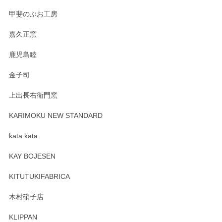
すが、風合いとともにお楽しみ頂けますと幸い
です。今後ともどうぞよろしくお願いいたしま
甲斐のぶお工房
す。
嘉久正窯
鹿児島睦
Sghr（スガハラ） Mini Vase（ミニベース） 一輪挿し 三角錐 クリアー
金子司
2025/04/07
上出長右衛門窯
プレゼント用に購入したので、まだ中は見れていないのです
が、 しっかり梱包されていたので割れてはないと思います。
KARIMOKU NEW STANDARD
kata kata
この度はペンシルオンラインショップをご利用
頂き誠にありがとうございます。 そしてレビュ
KAY BOJESEN
ーも大変嬉しく思います。 今後ともどうぞよろ
しくお願いいたします。
KITUTUKIFABRICA
木村硝子店
KLIPPAN
森脇靖 マグカップ 若苗釉