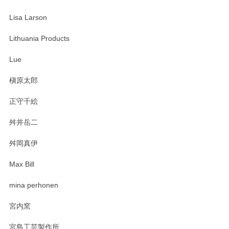
Lisa Larson
この度は当店をご利用頂き誠にありがとうござ
います。無事に届いたようで安心いたしまし
Lithuania Products
た。ひとつひとつ個性がある素敵な湯呑ですよ
ね。気に入って頂けてうれしいです。マグカッ
Lue
プと花器のレビューもありがとうございます。
今後ともよろしくお願いいたします。
槇原太郎
正守千絵
舛井岳二
柴田慶信商店 大館曲げわっぱ 白木小判弁当箱（大）
2025/03/30
舛岡真伊
Max Bill
zen to カレー皿 plate245 ホワイト
mina perhonen
2025/03/19
宮内窯
ステキなカレー皿早速使わせていただきました。 色々お手数
宮島工芸製作所