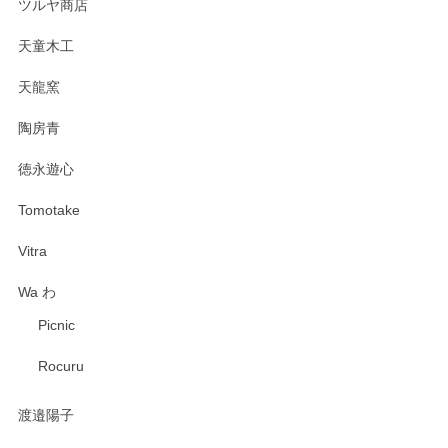
ツルヤ商店
天童木工
天龍窯
陶房青
徳永遊心
Tomotake
Vitra
Wa わ
Picnic
Rocuru
渡邉陽子