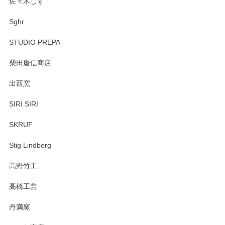
佐々木しず
Sghr
STUDIO PREPA
柴田慶信商店
出西窯
SIRI SIRI
SKRUF
Stig Lindberg
高野竹工
高橋工芸
丹満窯