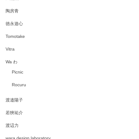
陶房青
徳永遊心
Tomotake
Vitra
Wa わ
Picnic
Rocuru
渡邉陽子
若狹祐介
渡辺力
wara design laboratory