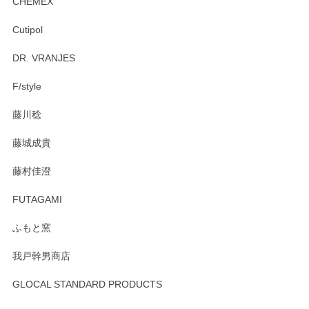
CHEMEX
Cutipol
Brent Rourke（ブレント ルーク） オーバルシェーカーボックス 4
DR. VRANJES
2026/01/15
F/style
注文から手元に届くまでとても早く、梱包もしっかりしてお
藤川稔
りました。お品もとても素敵でした。ありがとうございまし
た。
藤城成貴
この度はペンシルオンラインショップをご利用
藤村佳澄
頂き誠にありがとうございました。 そしてご丁
寧なレビューをありがとうございます。これか
FUTAGAMI
らもより良いご対応ができるよう努めてまいり
ます。またのご利用をお待ちしております。
ふもと窯
我戸幹男商店
GLOCAL STANDARD PRODUCTS
徳永遊心 みかんづくし 飯碗
2025/12/31