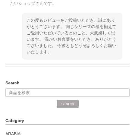
たいショップさんです。
この度もレビューをご投稿いただき、誠にあり
がとうございます。 同じシリーズの器を揃えて
ご愛用いただいているとのこと、大変嬉しく思
います。 温かいお言葉をいただき、ありがとう
ございました。 今後ともどうぞよろしくお願い
いたします。
kata kata（カタカタ） 印判手小皿 ぶらさがり
Search
2026/06/15
深さや大きさがとてもちょうど良く、手に馴染み、洗いやす
search
く、他の柄も何枚かこちらで買い、毎食時に使用していま
す。ショップの方が大変丁寧で、1枚不良がありましたが快
Category
く交換して下さいました。
ARABIA