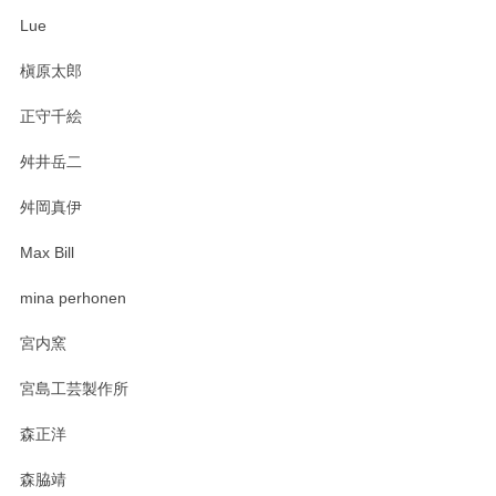
ね。気に入って頂けてうれしいです。マグカッ
Lue
プと花器のレビューもありがとうございます。
今後ともよろしくお願いいたします。
槇原太郎
正守千絵
舛井岳二
柴田慶信商店 大館曲げわっぱ 白木小判弁当箱（大）
2025/03/30
舛岡真伊
Max Bill
zen to カレー皿 plate245 ホワイト
mina perhonen
2025/03/19
宮内窯
ステキなカレー皿早速使わせていただきました。 色々お手数
宮島工芸製作所
おかけしました。 ありがとうございます。
森正洋
この度はペンシルオンラインショップをご利用
森脇靖
頂き、レビューもありがとうございます。カレ