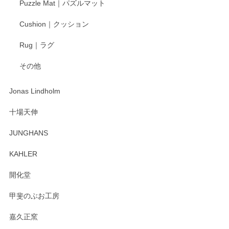
Puzzle Mat｜パズルマット
柴田慶信商店 大館曲げわっぱ 白木小判弁当箱（大）
Cushion｜クッション
2025/04/16
Rug｜ラグ
入金翌日にすぐ届きました！ 梱包も丁寧にして頂きメッセー
その他
ジもありがとうございました。 初めてのわっぱ弁当箱で大切
な物を開けるようにドキドキしながら開封しました。綺麗な
わっぱで感激です！ これから大切に使って風合いが変わるの
Jonas Lindholm
も楽しんで行きたいと思います。
十場天伸
この度はペンシルオンラインショップでのご購
JUNGHANS
入、そしてレビューまで誠にありがとうござい
ます。柴田慶信商店さんの曲げわっぱは、日々
KAHLER
の暮らしを豊かにするお品だと私たちも思って
おります。お手入れ方法がいろいろとございま
開化堂
すが、風合いとともにお楽しみ頂けますと幸い
です。今後ともどうぞよろしくお願いいたしま
甲斐のぶお工房
す。
嘉久正窯