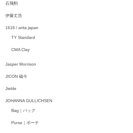
石飛勲
伊藤丈浩
渡邉陽子 マグカップ
2025/11/23
1616 / arita japan
TY Standard
CMA Clay
渡邉陽子 マーメイドタマネギガール 飾蓋付花入
2025/08/20
Jasper Morrison
とても可愛らしい。
JICON 磁今
Jielde
この度はペンシルオンラインショップでのご購
入、そしてレビューまで誠にありがとうござい
JOHANNA GULLICHSEN
ます。気に入って頂けたようで嬉しく思いま
す。今後ともどうぞよろしくお願いいたしま
Bag｜バッグ
す。
Purse｜ポーチ