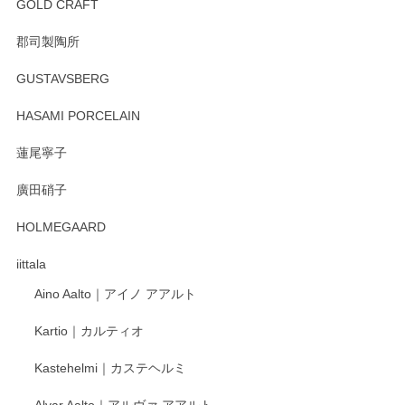
GOLD CRAFT
郡司製陶所
徳永遊心 みかんづくし マグカップ
GUSTAVSBERG
2025/12/31
HASAMI PORCELAIN
蓮尾寧子
徳永遊心 みかんづくし 口巻皿6寸
廣田硝子
2025/12/31
HOLMEGAARD
徳永遊心さんの作品が好きなので、購入できうれしいです。
これからも楽しみにしています。
iittala
Aino Aalto｜アイノ アアルト
レビューをありがとうございます。 そしてお喜
Kartio｜カルティオ
び頂き嬉しいです。 徳永遊心窯の器はこれから
もいろいろと入荷の予定です。 ペンシルインス
Kastehelmi｜カステヘルミ
タグラムにて入荷状況のご確認をして頂けます
と幸いです。 今後ともよろしくお願いいたしま