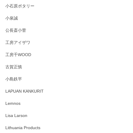
小石原ポタリー
この度はペンシルオンラインショップをご利用
小泉誠
いただき誠にありがとうございました。森脇さ
んの作品はほっこりいたしますね。今後ともど
公長斎小菅
うぞよろしくお願いいたします。
工房アイザワ
工房千WOOD
森脇靖 湯呑 若苗釉
古賀正慎
2025/04/07
小島鉄平
レビューが遅くなり申し訳ありません、 無事届いておりま
す。 素敵な湯呑みでとても気に入りました。 発送も早く、
LAPUAN KANKURIT
ありがとうございます。 メッセージもありがとうございまし
たm(_)m
Lemnos
Lisa Larson
この度は当店をご利用頂き誠にありがとうござ
います。無事に届いたようで安心いたしまし
Lithuania Products
た。ひとつひとつ個性がある素敵な湯呑ですよ