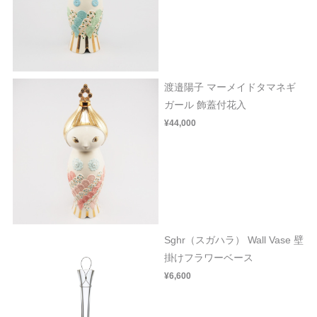
渡邉陽子 マーメイドタマネギ
ガール 飾蓋付花入
¥44,000
Sghr（スガハラ） Wall Vase 壁
掛けフラワーベース
¥6,600