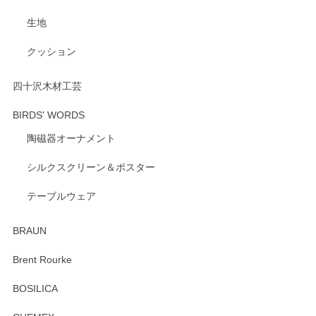
げます。 深さや大きさ、使い心地を気に入って
生地
いただけたようで大変嬉しく思います。 毎食時
にご愛用いただいているとのこと、とても光栄
クッション
です。 温かいお言葉をいただき、ありがとうご
ざいます。 またのご利用を心よりお待ちしてお
ります。
四十沢木材工芸
BIRDS' WORDS
陶磁器オーナメント
出西窯 カップ＆ソーサー 呉須
2026/04/24
シルクスクリーン＆ポスター
テーブルウェア
ありがとうございました。 出西窯のカップ&ソーサーを探し
ていたので、購入出来て良かったです♪
BRAUN
この度はペンシルオンラインショップをご利用
Brent Rourke
頂き誠にありがとうございます。 お探しのカッ
プ＆ソーサーをお届けでき嬉しく思います。 今
BOSILICA
後ともどうぞよろしくお願いいたします。