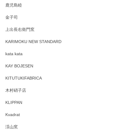
鹿児島睦
Sghr（スガハラ） Mini Vase（ミニベース） 一輪挿し 三角錐 クリアー
金子司
2025/04/07
上出長右衛門窯
プレゼント用に購入したので、まだ中は見れていないのです
が、 しっかり梱包されていたので割れてはないと思います。
KARIMOKU NEW STANDARD
kata kata
この度はペンシルオンラインショップをご利用
頂き誠にありがとうございます。 そしてレビュ
KAY BOJESEN
ーも大変嬉しく思います。 今後ともどうぞよろ
しくお願いいたします。
KITUTUKIFABRICA
木村硝子店
KLIPPAN
森脇靖 マグカップ 若苗釉
2025/04/07
Kvadrat
淡いグリーンのカラーがとても可愛いです❤️ ありがとうござ
渓山窯
いましたm(_)m