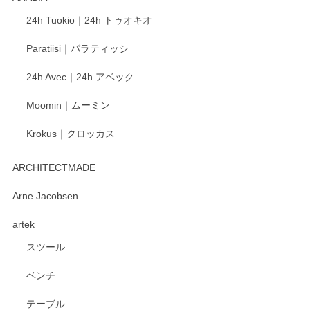
この度もレビューをご投稿いただき、誠にあり
24h Tuokio｜24h トゥオキオ
がとうございます。 同じシリーズの器を揃えて
ご愛用いただいているとのこと、大変嬉しく思
Paratiisi｜パラティッシ
います。 温かいお言葉をいただき、ありがとう
ございました。 今後ともどうぞよろしくお願い
24h Avec｜24h アベック
いたします。
Moomin｜ムーミン
Krokus｜クロッカス
kata kata（カタカタ） 印判手小皿 たんぽぽ
2026/06/15
ARCHITECTMADE
深さや大きさがとてもちょうど良く、手に馴染み、洗いやす
Arne Jacobsen
く、他の柄も何枚かこちらで買い、毎食時に使用していま
artek
す。ショップの方が大変親切、丁寧で、また利用させて頂き
たいショップさんです。
スツール
ベンチ
この度はペンシルオンラインショップをご利用
いただき、誠にありがとうございます。 また、
テーブル
レビューをご投稿いただき、重ねてお礼申し上