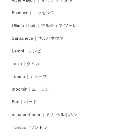
Alvar Aalto｜アルヴァ アアルト
す。
Essence｜エッセンス
Ultima Thule｜ウルティマ ツーレ
徳永遊心 色絵花繋ぎ 飯碗
2025/12/24
Sarpaneva｜サルパネヴァ
Lempi｜レンピ
丁寧に対応していただきました。ありがとうございます◎
Taika｜タイカ
この度はペンシルオンラインショップをご利用
Teema｜ティーマ
頂き誠にありがとうございました。 そしてご丁
寧なレビューをありがとうございます。これか
moomin｜ムーミン
らもより良いご対応ができるよう努めてまいり
ます。またのご利用をお待ちしております。
Bird｜バード
mina perhonen｜ミナ ペルホネン
宮島工芸製作所 返しヘラ 小
Tundra｜ツンドラ
2025/12/21