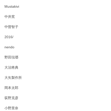
ー皿を気に入って頂けたようで安心しました。
Mustakivi
気になられるものがありましたら、またお気軽
にお問い合わせください。今後ともよろしくお
中井窯
願いいたします。
中曽智子
2016/
PASS THE BATON（パス ザ バトン） x mina perhonen（ミナ ペルホネン） ディーププレート（咲いている花にただ笑ふ）ミントグリーン
2025/02/12
nendo
野田琺瑯
大治将典
PASS THE BATON（パス ザ バトン） x mina perhonen（ミナ ペルホネン） プレート（咲いている花にただ笑ふ）ミントグリーン
2025/02/12
大矢製作所
岡本太郎
荻野克彦
小野里奈