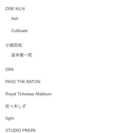
ONE KILN
Ash
Cultivate
小鹿田焼
坂本庸一窯
OPA
PASS THE BATON
Royal Tichelaar Makkum
佐々木しず
Sghr
STUDIO PREPA