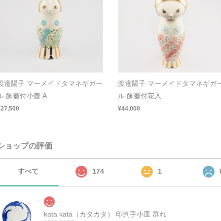
渡邉陽子 マーメイドタマネギガー
渡邉陽子 マーメイドタマネギガ
ル 飾蓋付小壺 A
ル 飾蓋付花入
¥27,500
¥44,000
ショップの評価
すべて
174
1
kata kata（カタカタ） 印判手小皿 群れ