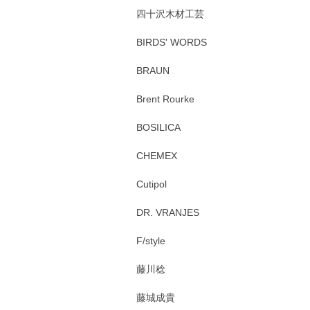
四十沢木材工芸
BIRDS' WORDS
BRAUN
Brent Rourke
BOSILICA
CHEMEX
Cutipol
DR. VRANJES
F/style
藤川稔
藤城成貴