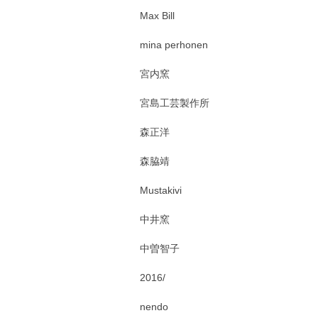
Max Bill
mina perhonen
宮内窯
宮島工芸製作所
森正洋
森脇靖
Mustakivi
中井窯
中曽智子
2016/
nendo