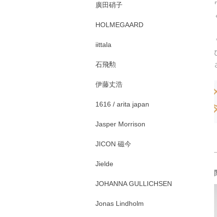
廣田硝子
HOLMEGAARD
iittala
石飛勲
伊藤丈浩
1616 / arita japan
Jasper Morrison
JICON 磁今
Jielde
JOHANNA GULLICHSEN
Jonas Lindholm