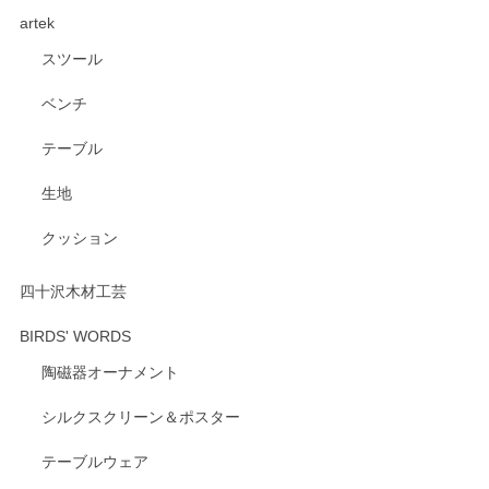
artek
す。ショップの方が大変親切、丁寧で、また利用させて頂き
たいショップさんです。
スツール
ベンチ
この度はペンシルオンラインショップをご利用
いただき、誠にありがとうございます。 また、
テーブル
レビューをご投稿いただき、重ねてお礼申し上
げます。 深さや大きさ、使い心地を気に入って
生地
いただけたようで大変嬉しく思います。 毎食時
にご愛用いただいているとのこと、とても光栄
クッション
です。 温かいお言葉をいただき、ありがとうご
ざいます。 またのご利用を心よりお待ちしてお
ります。
四十沢木材工芸
BIRDS' WORDS
陶磁器オーナメント
出西窯 カップ＆ソーサー 呉須
2026/04/24
シルクスクリーン＆ポスター
テーブルウェア
ありがとうございました。 出西窯のカップ&ソーサーを探し