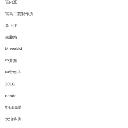
宮内窯
ステキなカレー皿早速使わせていただきました。 色々お手数
宮島工芸製作所
おかけしました。 ありがとうございます。
森正洋
この度はペンシルオンラインショップをご利用
森脇靖
頂き、レビューもありがとうございます。カレ
ー皿を気に入って頂けたようで安心しました。
Mustakivi
気になられるものがありましたら、またお気軽
にお問い合わせください。今後ともよろしくお
中井窯
願いいたします。
中曽智子
2016/
PASS THE BATON（パス ザ バトン） x mina perhonen（ミナ ペルホネン） ディーププレート（咲いている花にただ笑ふ）ミントグリーン
2025/02/12
nendo
野田琺瑯
大治将典
PASS THE BATON（パス ザ バトン） x mina perhonen（ミナ ペルホネン） プレート（咲いている花にただ笑ふ）ミントグリーン
2025/02/12