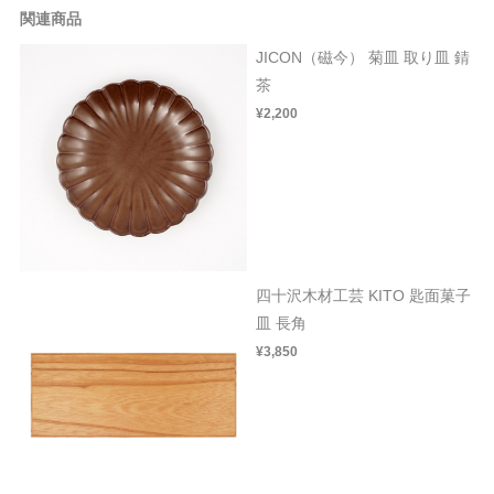
関連商品
JICON（磁今） 菊皿 取り皿 錆
茶
¥2,200
四十沢木材工芸 KITO 匙面菓子
皿 長角
¥3,850