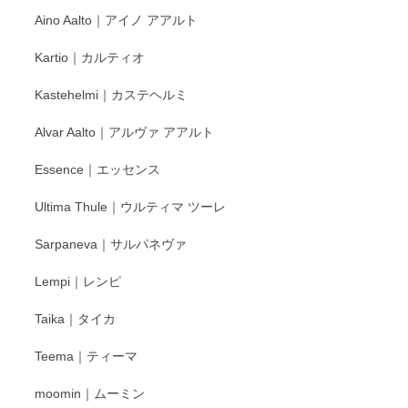
Aino Aalto｜アイノ アアルト
レビューをありがとうございます。 そしてお喜
Kartio｜カルティオ
び頂き嬉しいです。 徳永遊心窯の器はこれから
もいろいろと入荷の予定です。 ペンシルインス
Kastehelmi｜カステヘルミ
タグラムにて入荷状況のご確認をして頂けます
と幸いです。 今後ともよろしくお願いいたしま
Alvar Aalto｜アルヴァ アアルト
す。
Essence｜エッセンス
Ultima Thule｜ウルティマ ツーレ
徳永遊心 色絵花繋ぎ 飯碗
2025/12/24
Sarpaneva｜サルパネヴァ
Lempi｜レンピ
丁寧に対応していただきました。ありがとうございます◎
Taika｜タイカ
この度はペンシルオンラインショップをご利用
Teema｜ティーマ
頂き誠にありがとうございました。 そしてご丁
寧なレビューをありがとうございます。これか
moomin｜ムーミン
らもより良いご対応ができるよう努めてまいり