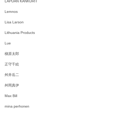
す。 素敵な湯呑みでとても気に入りました。 発送も早く、
LAPUAN KANKURIT
ありがとうございます。 メッセージもありがとうございまし
たm(_)m
Lemnos
Lisa Larson
この度は当店をご利用頂き誠にありがとうござ
います。無事に届いたようで安心いたしまし
Lithuania Products
た。ひとつひとつ個性がある素敵な湯呑ですよ
ね。気に入って頂けてうれしいです。マグカッ
Lue
プと花器のレビューもありがとうございます。
今後ともよろしくお願いいたします。
槇原太郎
正守千絵
舛井岳二
柴田慶信商店 大館曲げわっぱ 白木小判弁当箱（大）
2025/03/30
舛岡真伊
Max Bill
zen to カレー皿 plate245 ホワイト
mina perhonen
2025/03/19