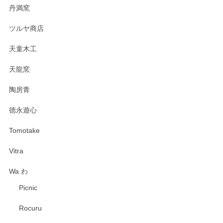
丹満窯
ツルヤ商店
天童木工
天龍窯
陶房青
徳永遊心
Tomotake
Vitra
Wa わ
Picnic
Rocuru