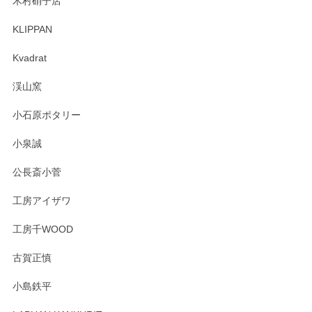
木村硝子店
KLIPPAN
森脇靖 マグカップ 若苗釉
2025/04/07
Kvadrat
淡いグリーンのカラーがとても可愛いです❤️ ありがとうござ
渓山窯
いましたm(_)m
小石原ポタリー
この度はペンシルオンラインショップをご利用
小泉誠
いただき誠にありがとうございました。森脇さ
んの作品はほっこりいたしますね。今後ともど
公長斎小菅
うぞよろしくお願いいたします。
工房アイザワ
工房千WOOD
森脇靖 湯呑 若苗釉
古賀正慎
2025/04/07
小島鉄平
レビューが遅くなり申し訳ありません、 無事届いておりま