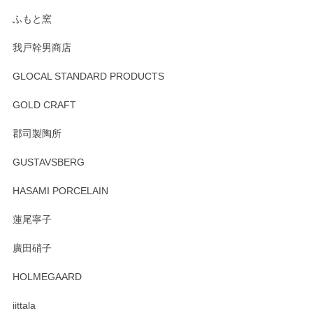
らもより良いご対応ができるよう努めてまいり
ます。またのご利用をお待ちしております。
ふもと窯
我戸幹男商店
GLOCAL STANDARD PRODUCTS
徳永遊心 みかんづくし 飯碗
2025/12/31
GOLD CRAFT
郡司製陶所
徳永遊心 みかんづくし マグカップ
GUSTAVSBERG
2025/12/31
HASAMI PORCELAIN
蓮尾寧子
徳永遊心 みかんづくし 口巻皿6寸
廣田硝子
2025/12/31
HOLMEGAARD
徳永遊心さんの作品が好きなので、購入できうれしいです。
これからも楽しみにしています。
iittala