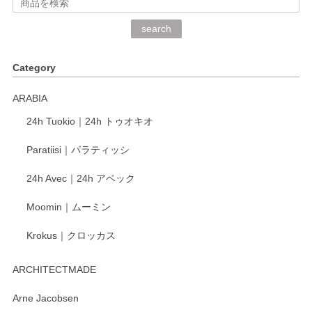
深さや大きさがとてもちょうど良く、手に馴染み、洗いやす
search
く、他の柄も何枚かこちらで買い、毎食時に使用していま
す。ショップの方が大変丁寧で、1枚不良がありましたが快
Category
く交換して下さいました。
ARABIA
この度もレビューをご投稿いただき、誠にあり
24h Tuokio｜24h トゥオキオ
がとうございます。 同じシリーズの器を揃えて
ご愛用いただいているとのこと、大変嬉しく思
Paratiisi｜パラティッシ
います。 温かいお言葉をいただき、ありがとう
ございました。 今後ともどうぞよろしくお願い
24h Avec｜24h アベック
いたします。
Moomin｜ムーミン
Krokus｜クロッカス
kata kata（カタカタ） 印判手小皿 たんぽぽ
2026/06/15
ARCHITECTMADE
深さや大きさがとてもちょうど良く、手に馴染み、洗いやす
Arne Jacobsen
く、他の柄も何枚かこちらで買い、毎食時に使用していま