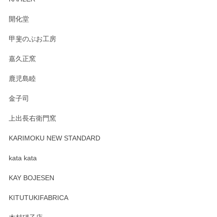
の暮らしを豊かにするお品だと私たちも思って
おります。お手入れ方法がいろいろとございま
開化堂
すが、風合いとともにお楽しみ頂けますと幸い
です。今後ともどうぞよろしくお願いいたしま
甲斐のぶお工房
す。
嘉久正窯
鹿児島睦
Sghr（スガハラ） Mini Vase（ミニベース） 一輪挿し 三角錐 クリアー
金子司
2025/04/07
上出長右衛門窯
プレゼント用に購入したので、まだ中は見れていないのです
が、 しっかり梱包されていたので割れてはないと思います。
KARIMOKU NEW STANDARD
kata kata
この度はペンシルオンラインショップをご利用
頂き誠にありがとうございます。 そしてレビュ
KAY BOJESEN
ーも大変嬉しく思います。 今後ともどうぞよろ
しくお願いいたします。
KITUTUKIFABRICA