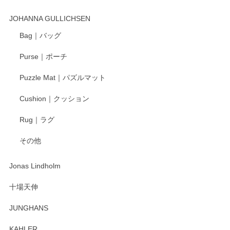
この度はペンシルオンラインショップでのご購
入、そしてレビューまで誠にありがとうござい
JOHANNA GULLICHSEN
ます。気に入って頂けたようで嬉しく思いま
す。今後ともどうぞよろしくお願いいたしま
Bag｜バッグ
す。
Purse｜ポーチ
Puzzle Mat｜パズルマット
柴田慶信商店 大館曲げわっぱ 白木小判弁当箱（大）
Cushion｜クッション
2025/04/16
Rug｜ラグ
入金翌日にすぐ届きました！ 梱包も丁寧にして頂きメッセー
その他
ジもありがとうございました。 初めてのわっぱ弁当箱で大切
な物を開けるようにドキドキしながら開封しました。綺麗な
わっぱで感激です！ これから大切に使って風合いが変わるの
Jonas Lindholm
も楽しんで行きたいと思います。
十場天伸
この度はペンシルオンラインショップでのご購
JUNGHANS
入、そしてレビューまで誠にありがとうござい
ます。柴田慶信商店さんの曲げわっぱは、日々
KAHLER