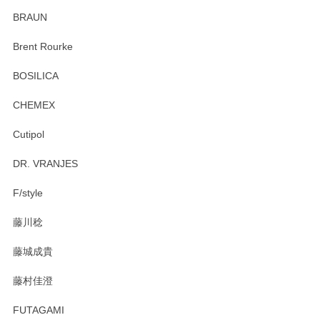
ていたので、購入出来て良かったです♪
BRAUN
この度はペンシルオンラインショップをご利用
Brent Rourke
頂き誠にありがとうございます。 お探しのカッ
プ＆ソーサーをお届けでき嬉しく思います。 今
BOSILICA
後ともどうぞよろしくお願いいたします。
CHEMEX
Cutipol
Brent Rourke（ブレント ルーク） オーバルシェーカーボックス 4
DR. VRANJES
2026/01/15
F/style
注文から手元に届くまでとても早く、梱包もしっかりしてお
藤川稔
りました。お品もとても素敵でした。ありがとうございまし
た。
藤城成貴
この度はペンシルオンラインショップをご利用
藤村佳澄
頂き誠にありがとうございました。 そしてご丁
寧なレビューをありがとうございます。これか
FUTAGAMI