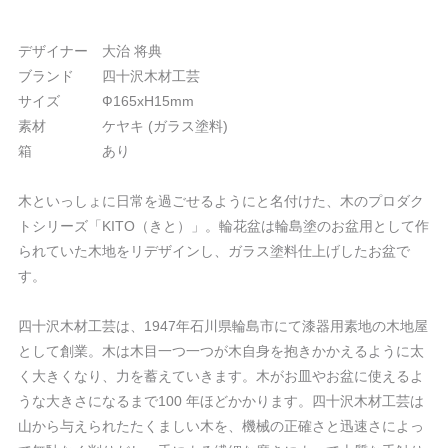
デザイナー 大治 将典
ブランド 四十沢木材工芸
サイズ Ф165xH15mm
素材 ケヤキ (ガラス塗料)
箱 あり
木といっしょに日常を過ごせるようにと名付けた、木のプロダク
トシリーズ「KITO（きと）」。輪花盆は輪島塗のお盆用として作
られていた木地をリデザインし、ガラス塗料仕上げしたお盆で
す。
四十沢木材工芸は、1947年石川県輪島市にて漆器用素地の木地屋
として創業。木は木目一つ一つが木自身を抱きかかえるように太
く大きくなり、力を蓄えていきます。木がお皿やお盆に使えるよ
うな大きさになるまで100 年ほどかかります。​四十沢木材工芸は
山から与えられたたくましい木を、機械の正確さと迅速さによっ