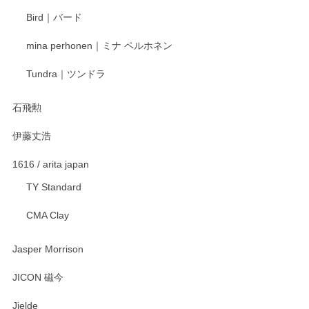
ます。またのご利用をお待ちしております。
Bird｜バード
mina perhonen｜ミナ ペルホネン
宮島工芸製作所 返しヘラ 小
Tundra｜ツンドラ
2025/12/21
石飛勲
伊藤丈浩
渡邉陽子 マグカップ
2025/11/23
1616 / arita japan
TY Standard
CMA Clay
渡邉陽子 マーメイドタマネギガール 飾蓋付花入
2025/08/20
Jasper Morrison
とても可愛らしい。
JICON 磁今
Jielde