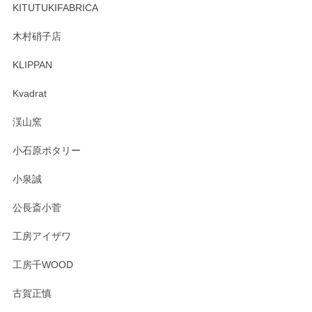
しくお願いいたします。
KITUTUKIFABRICA
木村硝子店
KLIPPAN
森脇靖 マグカップ 若苗釉
2025/04/07
Kvadrat
淡いグリーンのカラーがとても可愛いです❤️ ありがとうござ
渓山窯
いましたm(_)m
小石原ポタリー
この度はペンシルオンラインショップをご利用
小泉誠
いただき誠にありがとうございました。森脇さ
んの作品はほっこりいたしますね。今後ともど
公長斎小菅
うぞよろしくお願いいたします。
工房アイザワ
工房千WOOD
森脇靖 湯呑 若苗釉
古賀正慎
2025/04/07