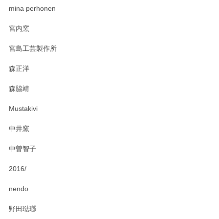
zen to カレー皿 plate245 ホワイト
mina perhonen
2025/03/19
宮内窯
ステキなカレー皿早速使わせていただきました。 色々お手数
宮島工芸製作所
おかけしました。 ありがとうございます。
森正洋
この度はペンシルオンラインショップをご利用
森脇靖
頂き、レビューもありがとうございます。カレ
ー皿を気に入って頂けたようで安心しました。
Mustakivi
気になられるものがありましたら、またお気軽
にお問い合わせください。今後ともよろしくお
中井窯
願いいたします。
中曽智子
2016/
PASS THE BATON（パス ザ バトン） x mina perhonen（ミナ ペルホネン） ディーププレート（咲いている花にただ笑ふ）ミントグリーン
2025/02/12
nendo
野田琺瑯