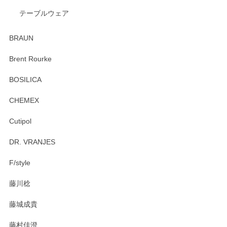
テーブルウェア
ありがとうございました。 出西窯のカップ&ソーサーを探し
ていたので、購入出来て良かったです♪
BRAUN
この度はペンシルオンラインショップをご利用
Brent Rourke
頂き誠にありがとうございます。 お探しのカッ
プ＆ソーサーをお届けでき嬉しく思います。 今
BOSILICA
後ともどうぞよろしくお願いいたします。
CHEMEX
Cutipol
Brent Rourke（ブレント ルーク） オーバルシェーカーボックス 4
DR. VRANJES
2026/01/15
F/style
注文から手元に届くまでとても早く、梱包もしっかりしてお
藤川稔
りました。お品もとても素敵でした。ありがとうございまし
た。
藤城成貴
この度はペンシルオンラインショップをご利用
藤村佳澄