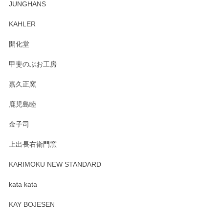
JUNGHANS
入、そしてレビューまで誠にありがとうござい
ます。柴田慶信商店さんの曲げわっぱは、日々
KAHLER
の暮らしを豊かにするお品だと私たちも思って
おります。お手入れ方法がいろいろとございま
開化堂
すが、風合いとともにお楽しみ頂けますと幸い
です。今後ともどうぞよろしくお願いいたしま
甲斐のぶお工房
す。
嘉久正窯
鹿児島睦
Sghr（スガハラ） Mini Vase（ミニベース） 一輪挿し 三角錐 クリアー
金子司
2025/04/07
上出長右衛門窯
プレゼント用に購入したので、まだ中は見れていないのです
が、 しっかり梱包されていたので割れてはないと思います。
KARIMOKU NEW STANDARD
kata kata
この度はペンシルオンラインショップをご利用
頂き誠にありがとうございます。 そしてレビュ
KAY BOJESEN
ーも大変嬉しく思います。 今後ともどうぞよろ