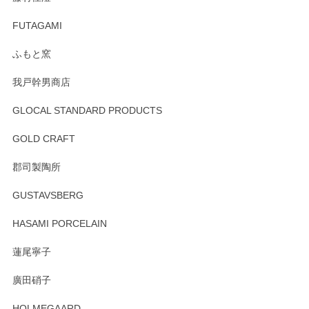
頂き誠にありがとうございました。 そしてご丁
寧なレビューをありがとうございます。これか
FUTAGAMI
らもより良いご対応ができるよう努めてまいり
ます。またのご利用をお待ちしております。
ふもと窯
我戸幹男商店
GLOCAL STANDARD PRODUCTS
徳永遊心 みかんづくし 飯碗
2025/12/31
GOLD CRAFT
郡司製陶所
徳永遊心 みかんづくし マグカップ
GUSTAVSBERG
2025/12/31
HASAMI PORCELAIN
蓮尾寧子
徳永遊心 みかんづくし 口巻皿6寸
廣田硝子
2025/12/31
HOLMEGAARD