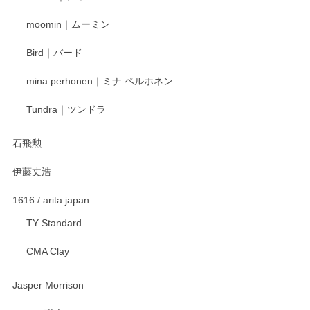
寧なレビューをありがとうございます。これか
moomin｜ムーミン
らもより良いご対応ができるよう努めてまいり
ます。またのご利用をお待ちしております。
Bird｜バード
mina perhonen｜ミナ ペルホネン
宮島工芸製作所 返しヘラ 小
Tundra｜ツンドラ
2025/12/21
石飛勲
伊藤丈浩
渡邉陽子 マグカップ
2025/11/23
1616 / arita japan
TY Standard
CMA Clay
渡邉陽子 マーメイドタマネギガール 飾蓋付花入
2025/08/20
Jasper Morrison