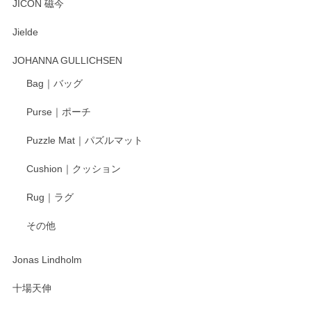
とても可愛らしい。
JICON 磁今
Jielde
この度はペンシルオンラインショップでのご購
入、そしてレビューまで誠にありがとうござい
JOHANNA GULLICHSEN
ます。気に入って頂けたようで嬉しく思いま
す。今後ともどうぞよろしくお願いいたしま
Bag｜バッグ
す。
Purse｜ポーチ
Puzzle Mat｜パズルマット
柴田慶信商店 大館曲げわっぱ 白木小判弁当箱（大）
Cushion｜クッション
2025/04/16
Rug｜ラグ
入金翌日にすぐ届きました！ 梱包も丁寧にして頂きメッセー
その他
ジもありがとうございました。 初めてのわっぱ弁当箱で大切
な物を開けるようにドキドキしながら開封しました。綺麗な
わっぱで感激です！ これから大切に使って風合いが変わるの
Jonas Lindholm
も楽しんで行きたいと思います。
十場天伸
この度はペンシルオンラインショップでのご購