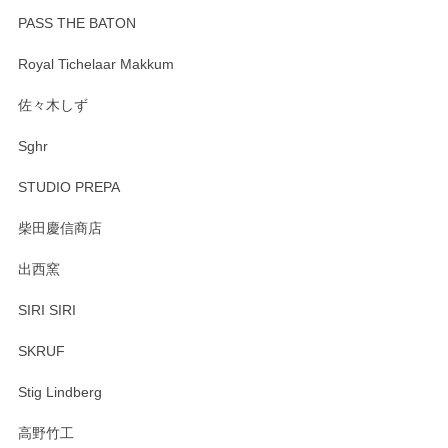
PASS THE BATON
Royal Tichelaar Makkum
佐々木しず
Sghr
STUDIO PREPA
柴田慶信商店
出西窯
SIRI SIRI
SKRUF
Stig Lindberg
高野竹工