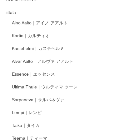
徳永遊心さんの作品が好きなので、購入できうれしいです。
これからも楽しみにしています。
iittala
Aino Aalto｜アイノ アアルト
レビューをありがとうございます。 そしてお喜
Kartio｜カルティオ
び頂き嬉しいです。 徳永遊心窯の器はこれから
もいろいろと入荷の予定です。 ペンシルインス
Kastehelmi｜カステヘルミ
タグラムにて入荷状況のご確認をして頂けます
と幸いです。 今後ともよろしくお願いいたしま
Alvar Aalto｜アルヴァ アアルト
す。
Essence｜エッセンス
Ultima Thule｜ウルティマ ツーレ
徳永遊心 色絵花繋ぎ 飯碗
2025/12/24
Sarpaneva｜サルパネヴァ
Lempi｜レンピ
丁寧に対応していただきました。ありがとうございます◎
Taika｜タイカ
この度はペンシルオンラインショップをご利用
Teema｜ティーマ
頂き誠にありがとうございました。 そしてご丁