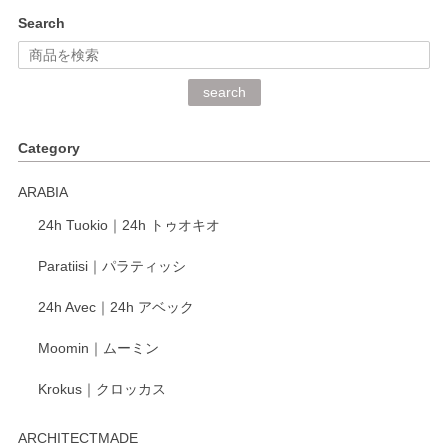
kata kata（カタカタ） 印判手小皿 ぶらさがり
Search
2026/06/15
深さや大きさがとてもちょうど良く、手に馴染み、洗いやす
search
く、他の柄も何枚かこちらで買い、毎食時に使用していま
す。ショップの方が大変丁寧で、1枚不良がありましたが快
Category
く交換して下さいました。
ARABIA
この度もレビューをご投稿いただき、誠にあり
24h Tuokio｜24h トゥオキオ
がとうございます。 同じシリーズの器を揃えて
ご愛用いただいているとのこと、大変嬉しく思
Paratiisi｜パラティッシ
います。 温かいお言葉をいただき、ありがとう
ございました。 今後ともどうぞよろしくお願い
24h Avec｜24h アベック
いたします。
Moomin｜ムーミン
Krokus｜クロッカス
kata kata（カタカタ） 印判手小皿 たんぽぽ
2026/06/15
ARCHITECTMADE