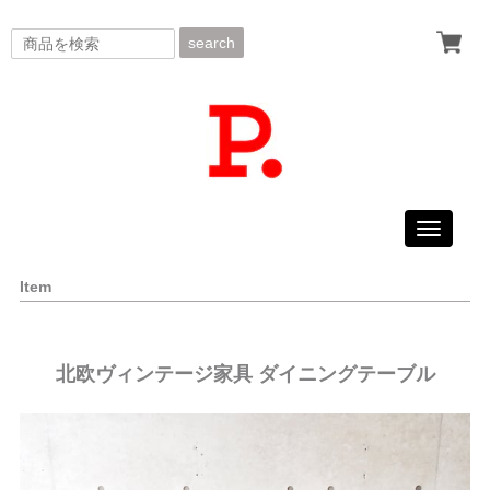
search
Toggle
navigati
Item
北欧ヴィンテージ家具 ダイニングテーブル