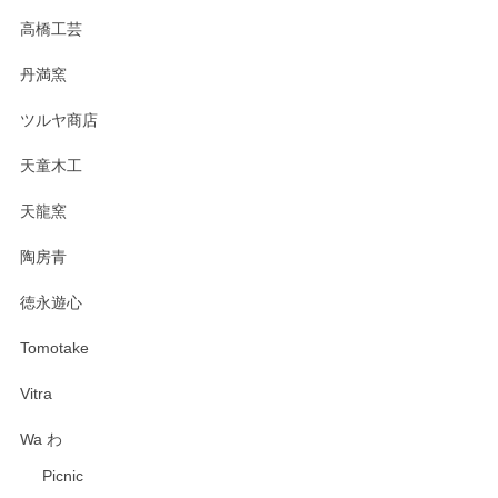
高橋工芸
丹満窯
ツルヤ商店
天童木工
天龍窯
陶房青
徳永遊心
Tomotake
Vitra
Wa わ
Picnic