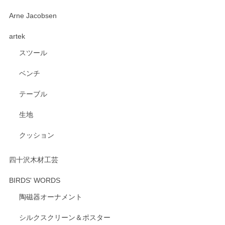
深さや大きさがとてもちょうど良く、手に馴染み、洗いやす
Arne Jacobsen
く、他の柄も何枚かこちらで買い、毎食時に使用していま
artek
す。ショップの方が大変親切、丁寧で、また利用させて頂き
たいショップさんです。
スツール
ベンチ
この度はペンシルオンラインショップをご利用
いただき、誠にありがとうございます。 また、
テーブル
レビューをご投稿いただき、重ねてお礼申し上
げます。 深さや大きさ、使い心地を気に入って
生地
いただけたようで大変嬉しく思います。 毎食時
にご愛用いただいているとのこと、とても光栄
クッション
です。 温かいお言葉をいただき、ありがとうご
ざいます。 またのご利用を心よりお待ちしてお
ります。
四十沢木材工芸
BIRDS' WORDS
陶磁器オーナメント
出西窯 カップ＆ソーサー 呉須
2026/04/24
シルクスクリーン＆ポスター