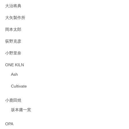
大治将典
PASS THE BATON（パス ザ バトン） x mina perhonen（ミナ ペルホネン） プレート（咲いている花にただ笑ふ）ミントグリーン
2025/02/12
大矢製作所
岡本太郎
荻野克彦
小野里奈
ONE KILN
Ash
Cultivate
小鹿田焼
坂本庸一窯
OPA