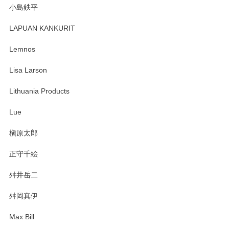
小島鉄平
レビューが遅くなり申し訳ありません、 無事届いておりま
す。 素敵な湯呑みでとても気に入りました。 発送も早く、
LAPUAN KANKURIT
ありがとうございます。 メッセージもありがとうございまし
たm(_)m
Lemnos
Lisa Larson
この度は当店をご利用頂き誠にありがとうござ
います。無事に届いたようで安心いたしまし
Lithuania Products
た。ひとつひとつ個性がある素敵な湯呑ですよ
ね。気に入って頂けてうれしいです。マグカッ
Lue
プと花器のレビューもありがとうございます。
今後ともよろしくお願いいたします。
槇原太郎
正守千絵
舛井岳二
柴田慶信商店 大館曲げわっぱ 白木小判弁当箱（大）
2025/03/30
舛岡真伊
Max Bill