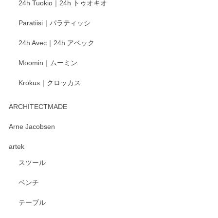
24h Tuokio｜24h トゥオキオ
がとうございます。 同じシリーズの器を揃えて
ご愛用いただいているとのこと、大変嬉しく思
Paratiisi｜パラティッシ
います。 温かいお言葉をいただき、ありがとう
ございました。 今後ともどうぞよろしくお願い
24h Avec｜24h アベック
いたします。
Moomin｜ムーミン
Krokus｜クロッカス
kata kata（カタカタ） 印判手小皿 たんぽぽ
2026/06/15
ARCHITECTMADE
深さや大きさがとてもちょうど良く、手に馴染み、洗いやす
Arne Jacobsen
く、他の柄も何枚かこちらで買い、毎食時に使用していま
artek
す。ショップの方が大変親切、丁寧で、また利用させて頂き
たいショップさんです。
スツール
ベンチ
この度はペンシルオンラインショップをご利用
いただき、誠にありがとうございます。 また、
テーブル
レビューをご投稿いただき、重ねてお礼申し上
げます。 深さや大きさ、使い心地を気に入って