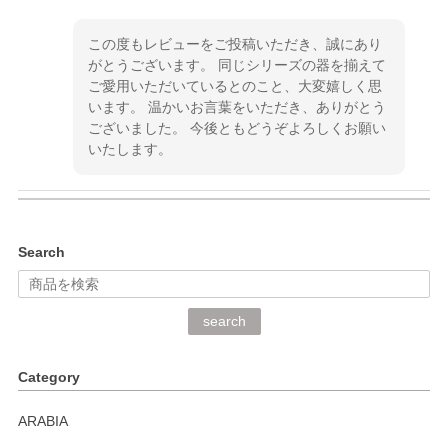
この度もレビューをご投稿いただき、誠にあり
がとうございます。 同じシリーズの器を揃えて
ご愛用いただいているとのこと、大変嬉しく思
います。 温かいお言葉をいただき、ありがとう
ございました。 今後ともどうぞよろしくお願い
いたします。
kata kata（カタカタ） 印判手小皿 ぶらさがり
Search
2026/06/15
深さや大きさがとてもちょうど良く、手に馴染み、洗いやす
search
く、他の柄も何枚かこちらで買い、毎食時に使用していま
す。ショップの方が大変丁寧で、1枚不良がありましたが快
Category
く交換して下さいました。
ARABIA
この度もレビューをご投稿いただき、誠にあり