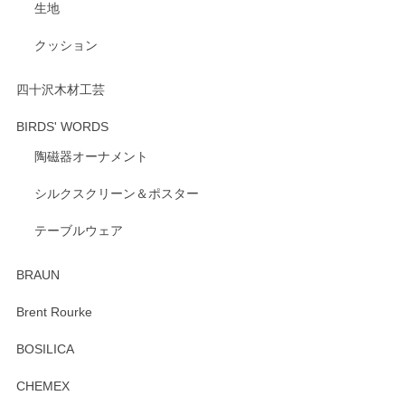
生地
いただけたようで大変嬉しく思います。 毎食時
にご愛用いただいているとのこと、とても光栄
クッション
です。 温かいお言葉をいただき、ありがとうご
ざいます。 またのご利用を心よりお待ちしてお
ります。
四十沢木材工芸
BIRDS' WORDS
陶磁器オーナメント
出西窯 カップ＆ソーサー 呉須
2026/04/24
シルクスクリーン＆ポスター
テーブルウェア
ありがとうございました。 出西窯のカップ&ソーサーを探し
ていたので、購入出来て良かったです♪
BRAUN
この度はペンシルオンラインショップをご利用
Brent Rourke
頂き誠にありがとうございます。 お探しのカッ
プ＆ソーサーをお届けでき嬉しく思います。 今
BOSILICA
後ともどうぞよろしくお願いいたします。
CHEMEX