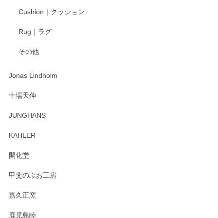
柴田慶信商店 大館曲げわっぱ 白木小判弁当箱（大）
Cushion｜クッション
2025/04/16
Rug｜ラグ
入金翌日にすぐ届きました！ 梱包も丁寧にして頂きメッセー
その他
ジもありがとうございました。 初めてのわっぱ弁当箱で大切
な物を開けるようにドキドキしながら開封しました。綺麗な
わっぱで感激です！ これから大切に使って風合いが変わるの
Jonas Lindholm
も楽しんで行きたいと思います。
十場天伸
この度はペンシルオンラインショップでのご購
JUNGHANS
入、そしてレビューまで誠にありがとうござい
ます。柴田慶信商店さんの曲げわっぱは、日々
KAHLER
の暮らしを豊かにするお品だと私たちも思って
おります。お手入れ方法がいろいろとございま
開化堂
すが、風合いとともにお楽しみ頂けますと幸い
です。今後ともどうぞよろしくお願いいたしま
甲斐のぶお工房
す。
嘉久正窯
鹿児島睦