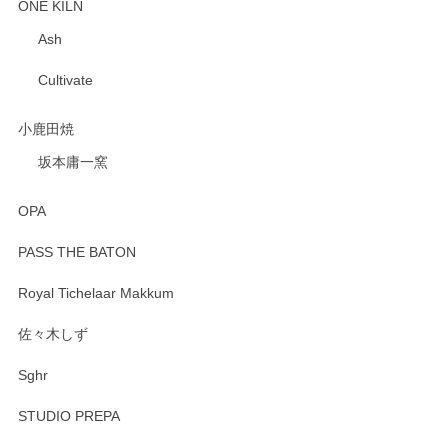
ONE KILN
Ash
Cultivate
小鹿田焼
坂本庸一窯
OPA
PASS THE BATON
Royal Tichelaar Makkum
佐々木しず
Sghr
STUDIO PREPA