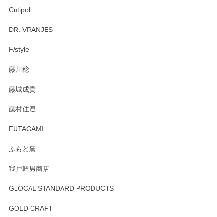
Cutipol
Brent Rourke（ブレント ルーク） オーバルシェーカーボックス 4
DR. VRANJES
2026/01/15
F/style
注文から手元に届くまでとても早く、梱包もしっかりしてお
藤川稔
りました。お品もとても素敵でした。ありがとうございまし
た。
藤城成貴
この度はペンシルオンラインショップをご利用
藤村佳澄
頂き誠にありがとうございました。 そしてご丁
寧なレビューをありがとうございます。これか
FUTAGAMI
らもより良いご対応ができるよう努めてまいり
ます。またのご利用をお待ちしております。
ふもと窯
我戸幹男商店
GLOCAL STANDARD PRODUCTS
徳永遊心 みかんづくし 飯碗
2025/12/31
GOLD CRAFT