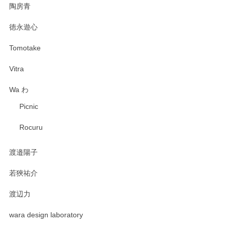
陶房青
徳永遊心
Tomotake
Vitra
Wa わ
Picnic
Rocuru
渡邉陽子
若狹祐介
渡辺力
wara design laboratory