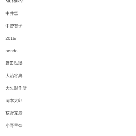
Mustakivi
気になられるものがありましたら、またお気軽
にお問い合わせください。今後ともよろしくお
中井窯
願いいたします。
中曽智子
2016/
PASS THE BATON（パス ザ バトン） x mina perhonen（ミナ ペルホネン） ディーププレート（咲いている花にただ笑ふ）ミントグリーン
2025/02/12
nendo
野田琺瑯
大治将典
PASS THE BATON（パス ザ バトン） x mina perhonen（ミナ ペルホネン） プレート（咲いている花にただ笑ふ）ミントグリーン
2025/02/12
大矢製作所
岡本太郎
荻野克彦
小野里奈