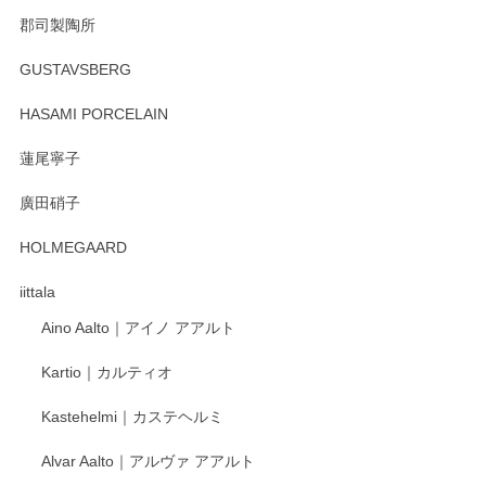
郡司製陶所
徳永遊心 みかんづくし マグカップ
GUSTAVSBERG
2025/12/31
HASAMI PORCELAIN
蓮尾寧子
徳永遊心 みかんづくし 口巻皿6寸
廣田硝子
2025/12/31
HOLMEGAARD
徳永遊心さんの作品が好きなので、購入できうれしいです。
これからも楽しみにしています。
iittala
Aino Aalto｜アイノ アアルト
レビューをありがとうございます。 そしてお喜
Kartio｜カルティオ
び頂き嬉しいです。 徳永遊心窯の器はこれから
もいろいろと入荷の予定です。 ペンシルインス
Kastehelmi｜カステヘルミ
タグラムにて入荷状況のご確認をして頂けます
と幸いです。 今後ともよろしくお願いいたしま
Alvar Aalto｜アルヴァ アアルト
す。