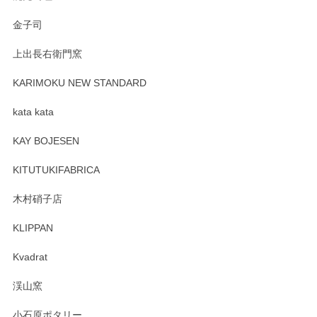
Sghr（スガハラ） Mini Vase（ミニベース） 一輪挿し 三角錐 クリアー
金子司
2025/04/07
上出長右衛門窯
プレゼント用に購入したので、まだ中は見れていないのです
が、 しっかり梱包されていたので割れてはないと思います。
KARIMOKU NEW STANDARD
kata kata
この度はペンシルオンラインショップをご利用
頂き誠にありがとうございます。 そしてレビュ
KAY BOJESEN
ーも大変嬉しく思います。 今後ともどうぞよろ
しくお願いいたします。
KITUTUKIFABRICA
木村硝子店
KLIPPAN
森脇靖 マグカップ 若苗釉
2025/04/07
Kvadrat
淡いグリーンのカラーがとても可愛いです❤️ ありがとうござ
渓山窯
いましたm(_)m
小石原ポタリー