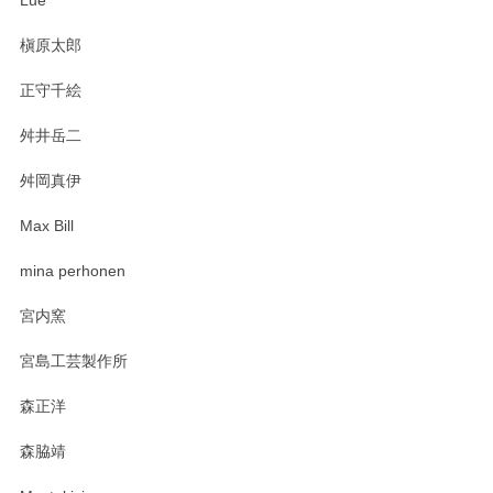
プと花器のレビューもありがとうございます。
今後ともよろしくお願いいたします。
槇原太郎
正守千絵
舛井岳二
柴田慶信商店 大館曲げわっぱ 白木小判弁当箱（大）
2025/03/30
舛岡真伊
Max Bill
zen to カレー皿 plate245 ホワイト
mina perhonen
2025/03/19
宮内窯
ステキなカレー皿早速使わせていただきました。 色々お手数
宮島工芸製作所
おかけしました。 ありがとうございます。
森正洋
この度はペンシルオンラインショップをご利用
森脇靖
頂き、レビューもありがとうございます。カレ
ー皿を気に入って頂けたようで安心しました。