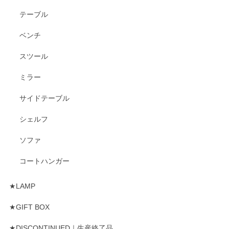
テーブル
ベンチ
スツール
ミラー
サイドテーブル
シェルフ
ソファ
コートハンガー
★LAMP
★GIFT BOX
★DISCONTINUED｜生産終了品