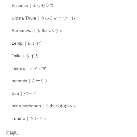
Essence｜エッセンス
Ultima Thule｜ウルティマ ツーレ
徳永遊心 色絵花繋ぎ 飯碗
2025/12/24
Sarpaneva｜サルパネヴァ
Lempi｜レンピ
丁寧に対応していただきました。ありがとうございます◎
Taika｜タイカ
この度はペンシルオンラインショップをご利用
Teema｜ティーマ
頂き誠にありがとうございました。 そしてご丁
寧なレビューをありがとうございます。これか
moomin｜ムーミン
らもより良いご対応ができるよう努めてまいり
ます。またのご利用をお待ちしております。
Bird｜バード
mina perhonen｜ミナ ペルホネン
宮島工芸製作所 返しヘラ 小
Tundra｜ツンドラ
2025/12/21
石飛勲