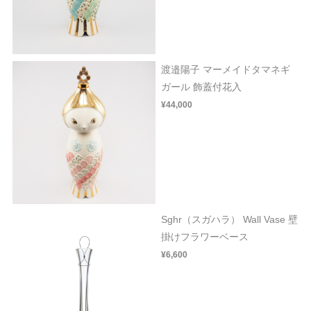
渡邉陽子 マーメイドタマネギ
ガール 飾蓋付花入
¥44,000
Sghr（スガハラ） Wall Vase 壁
掛けフラワーベース
¥6,600