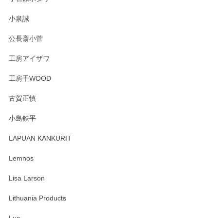
この度はペンシルオンラインショップをご利用
小泉誠
いただき誠にありがとうございました。森脇さ
んの作品はほっこりいたしますね。今後ともど
公長斎小菅
うぞよろしくお願いいたします。
工房アイザワ
工房千WOOD
森脇靖 湯呑 若苗釉
古賀正慎
2025/04/07
小島鉄平
レビューが遅くなり申し訳ありません、 無事届いておりま
す。 素敵な湯呑みでとても気に入りました。 発送も早く、
LAPUAN KANKURIT
ありがとうございます。 メッセージもありがとうございまし
たm(_)m
Lemnos
Lisa Larson
この度は当店をご利用頂き誠にありがとうござ
います。無事に届いたようで安心いたしまし
Lithuania Products
た。ひとつひとつ個性がある素敵な湯呑ですよ
ね。気に入って頂けてうれしいです。マグカッ
Lue