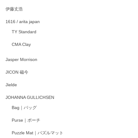
伊藤丈浩
渡邉陽子 マグカップ
2025/11/23
1616 / arita japan
TY Standard
CMA Clay
渡邉陽子 マーメイドタマネギガール 飾蓋付花入
2025/08/20
Jasper Morrison
とても可愛らしい。
JICON 磁今
Jielde
この度はペンシルオンラインショップでのご購
入、そしてレビューまで誠にありがとうござい
JOHANNA GULLICHSEN
ます。気に入って頂けたようで嬉しく思いま
す。今後ともどうぞよろしくお願いいたしま
Bag｜バッグ
す。
Purse｜ポーチ
Puzzle Mat｜パズルマット