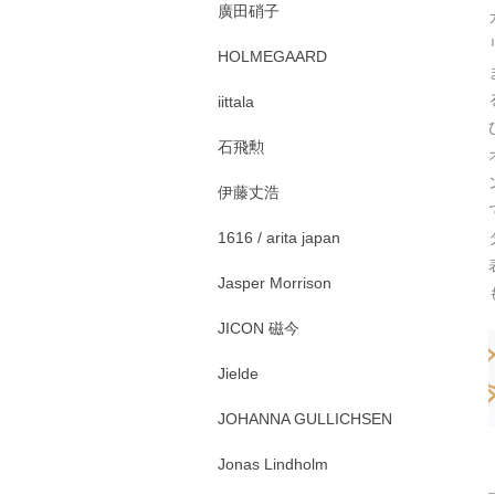
廣田硝子
HOLMEGAARD
iittala
石飛勲
伊藤丈浩
1616 / arita japan
Jasper Morrison
JICON 磁今
Jielde
JOHANNA GULLICHSEN
Jonas Lindholm