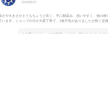
2026/06/15
深さや大きさがとてもちょうど良く、手に馴染み、洗いやすく、他の柄
ています。ショップの方が大変丁寧で、1枚不良がありましたが快く交
この度もレビューをご投稿いただき、誠にありがとうござ
てご愛用いただいているとのこと、大変嬉しく思います。
とうございました。 今後ともどうぞよろしくお願いいた
kata kata（カタカタ） 印判手小皿 たんぽぽ
2026/06/15
深さや大きさがとてもちょうど良く、手に馴染み、洗いやすく、他の柄
ています。ショップの方が大変親切、丁寧で、また利用させて頂きたい
この度はペンシルオンラインショップをご利用いただき、