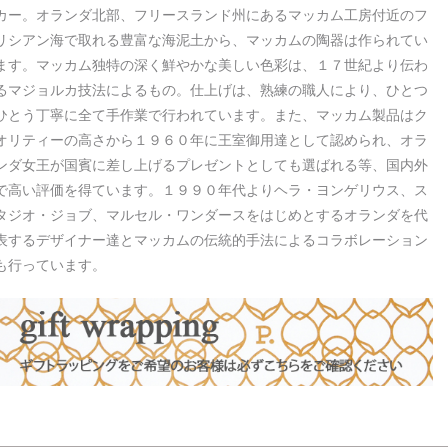
カー。オランダ北部、フリースランド州にあるマッカム工房付近のフ
リシアン海で取れる豊富な海泥土から、マッカムの陶器は作られてい
ます。マッカム独特の深く鮮やかな美しい色彩は、１７世紀より伝わ
るマジョルカ技法によるもの。仕上げは、熟練の職人により、ひとつ
ひとう丁寧に全て手作業で行われています。また、マッカム製品はク
オリティーの高さから１９６０年に王室御用達として認められ、オラ
ンダ女王が国賓に差し上げるプレゼントとしても選ばれる等、国内外
で高い評価を得ています。１９９０年代よりヘラ・ヨンゲリウス、ス
タジオ・ジョブ、マルセル・ワンダースをはじめとするオランダを代
表するデザイナー達とマッカムの伝統的手法によるコラボレーション
も行っています。