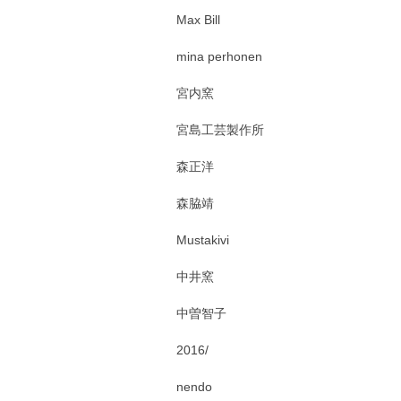
Max Bill
mina perhonen
宮内窯
宮島工芸製作所
森正洋
森脇靖
Mustakivi
中井窯
中曽智子
2016/
nendo