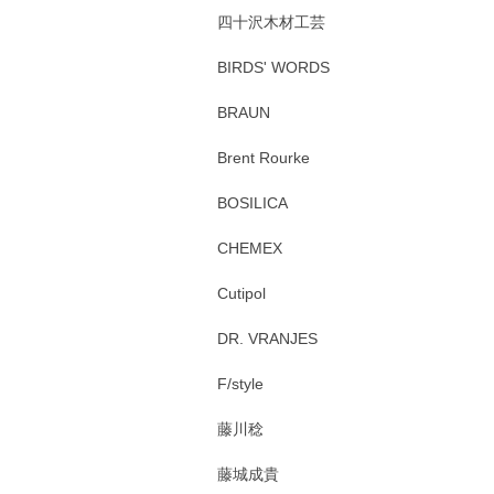
四十沢木材工芸
BIRDS' WORDS
BRAUN
Brent Rourke
BOSILICA
CHEMEX
Cutipol
DR. VRANJES
F/style
藤川稔
藤城成貴