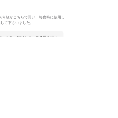
も何枚かこちらで買い、毎食時に使用し
換して下さいました。
います。 同じシリーズの器を揃え
 温かいお言葉をいただき、ありが
します。
も何枚かこちらで買い、毎食時に使用し
ショップさんです。
誠にありがとうございます。 ま