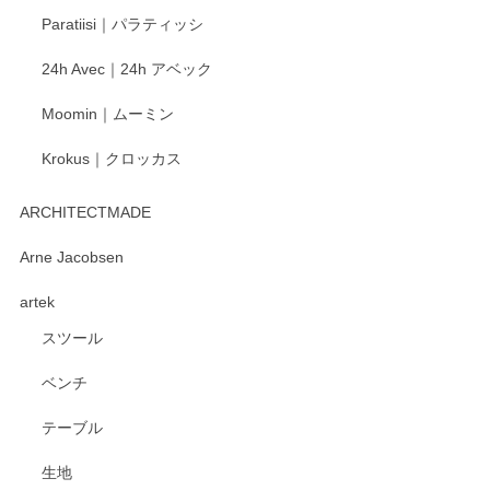
ご愛用いただいているとのこと、大変嬉しく思
Paratiisi｜パラティッシ
います。 温かいお言葉をいただき、ありがとう
ございました。 今後ともどうぞよろしくお願い
24h Avec｜24h アベック
いたします。
Moomin｜ムーミン
Krokus｜クロッカス
kata kata（カタカタ） 印判手小皿 たんぽぽ
2026/06/15
ARCHITECTMADE
深さや大きさがとてもちょうど良く、手に馴染み、洗いやす
Arne Jacobsen
く、他の柄も何枚かこちらで買い、毎食時に使用していま
artek
す。ショップの方が大変親切、丁寧で、また利用させて頂き
たいショップさんです。
スツール
ベンチ
この度はペンシルオンラインショップをご利用
いただき、誠にありがとうございます。 また、
テーブル
レビューをご投稿いただき、重ねてお礼申し上
げます。 深さや大きさ、使い心地を気に入って
生地
いただけたようで大変嬉しく思います。 毎食時