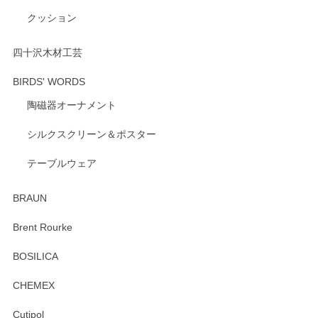
にご愛用いただいているとのこと、とても光栄
クッション
です。 温かいお言葉をいただき、ありがとうご
ざいます。 またのご利用を心よりお待ちしてお
ります。
四十沢木材工芸
BIRDS' WORDS
陶磁器オーナメント
出西窯 カップ＆ソーサー 呉須
2026/04/24
シルクスクリーン＆ポスター
テーブルウェア
ありがとうございました。 出西窯のカップ&ソーサーを探し
ていたので、購入出来て良かったです♪
BRAUN
この度はペンシルオンラインショップをご利用
Brent Rourke
頂き誠にありがとうございます。 お探しのカッ
プ＆ソーサーをお届けでき嬉しく思います。 今
BOSILICA
後ともどうぞよろしくお願いいたします。
CHEMEX
Cutipol