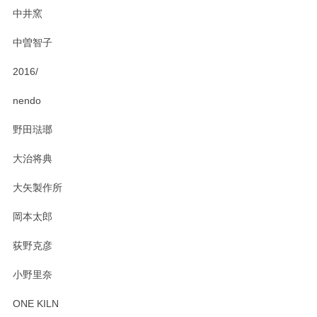
にお問い合わせください。今後ともよろしくお
中井窯
願いいたします。
中曽智子
2016/
PASS THE BATON（パス ザ バトン） x mina perhonen（ミナ ペルホネン） ディーププレート（咲いている花にただ笑ふ）ミントグリーン
2025/02/12
nendo
野田琺瑯
大治将典
PASS THE BATON（パス ザ バトン） x mina perhonen（ミナ ペルホネン） プレート（咲いている花にただ笑ふ）ミントグリーン
2025/02/12
大矢製作所
岡本太郎
荻野克彦
小野里奈
ONE KILN