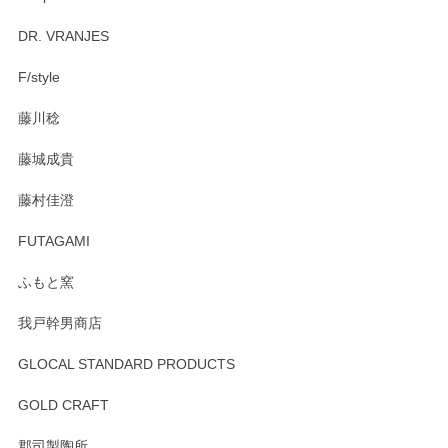
Brent Rourke（ブレント ルーク） オーバルシェーカーボックス 4
DR. VRANJES
2026/01/15
F/style
注文から手元に届くまでとても早く、梱包もしっかりしてお
藤川稔
りました。お品もとても素敵でした。ありがとうございまし
た。
藤城成貴
この度はペンシルオンラインショップをご利用
藤村佳澄
頂き誠にありがとうございました。 そしてご丁
寧なレビューをありがとうございます。これか
FUTAGAMI
らもより良いご対応ができるよう努めてまいり
ます。またのご利用をお待ちしております。
ふもと窯
我戸幹男商店
GLOCAL STANDARD PRODUCTS
徳永遊心 みかんづくし 飯碗
2025/12/31
GOLD CRAFT
郡司製陶所