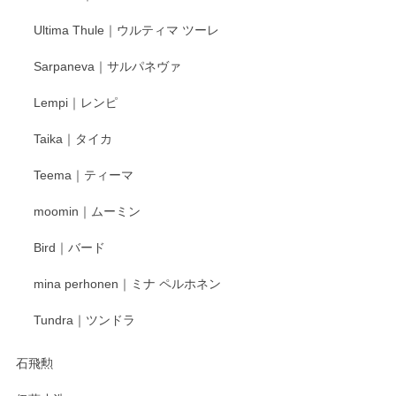
Ultima Thule｜ウルティマ ツーレ
徳永遊心 色絵花繋ぎ 飯碗
2025/12/24
Sarpaneva｜サルパネヴァ
Lempi｜レンピ
丁寧に対応していただきました。ありがとうございます◎
Taika｜タイカ
この度はペンシルオンラインショップをご利用
Teema｜ティーマ
頂き誠にありがとうございました。 そしてご丁
寧なレビューをありがとうございます。これか
moomin｜ムーミン
らもより良いご対応ができるよう努めてまいり
ます。またのご利用をお待ちしております。
Bird｜バード
mina perhonen｜ミナ ペルホネン
宮島工芸製作所 返しヘラ 小
Tundra｜ツンドラ
2025/12/21
石飛勲