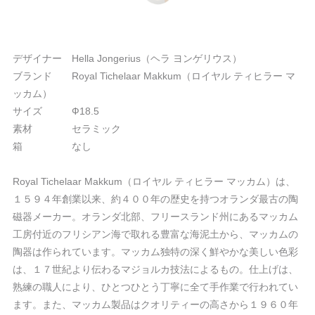
デザイナー Hella Jongerius（ヘラ ヨンゲリウス）
ブランド Royal Tichelaar Makkum（ロイヤル ティヒラー マ
ッカム）
サイズ Ф18.5
素材 セラミック
箱 なし
Royal Tichelaar Makkum（ロイヤル ティヒラー マッカム）は、
１５９４年創業以来、約４００年の歴史を持つオランダ最古の陶
磁器メーカー。オランダ北部、フリースランド州にあるマッカム
工房付近のフリシアン海で取れる豊富な海泥土から、マッカムの
陶器は作られています。マッカム独特の深く鮮やかな美しい色彩
は、１７世紀より伝わるマジョルカ技法によるもの。仕上げは、
熟練の職人により、ひとつひとう丁寧に全て手作業で行われてい
ます。また、マッカム製品はクオリティーの高さから１９６０年