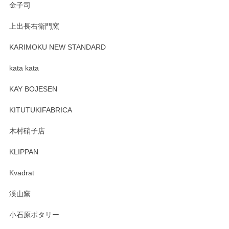
金子司
2025/04/07
上出長右衛門窯
プレゼント用に購入したので、まだ中は見れていないのです
が、 しっかり梱包されていたので割れてはないと思います。
KARIMOKU NEW STANDARD
kata kata
この度はペンシルオンラインショップをご利用
頂き誠にありがとうございます。 そしてレビュ
KAY BOJESEN
ーも大変嬉しく思います。 今後ともどうぞよろ
しくお願いいたします。
KITUTUKIFABRICA
木村硝子店
KLIPPAN
森脇靖 マグカップ 若苗釉
2025/04/07
Kvadrat
淡いグリーンのカラーがとても可愛いです❤️ ありがとうござ
渓山窯
いましたm(_)m
小石原ポタリー