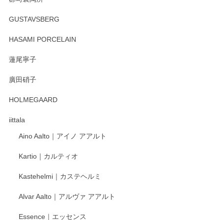
徳永遊心 みかんづくし マグカップ
GUSTAVSBERG
2025/12/31
HASAMI PORCELAIN
蓮尾寧子
徳永遊心 みかんづくし 口巻皿6寸
廣田硝子
2025/12/31
HOLMEGAARD
徳永遊心さんの作品が好きなので、購入できうれしいです。
これからも楽しみにしています。
iittala
Aino Aalto｜アイノ アアルト
レビューをありがとうございます。 そしてお喜
Kartio｜カルティオ
び頂き嬉しいです。 徳永遊心窯の器はこれから
もいろいろと入荷の予定です。 ペンシルインス
Kastehelmi｜カステヘルミ
タグラムにて入荷状況のご確認をして頂けます
と幸いです。 今後ともよろしくお願いいたしま
Alvar Aalto｜アルヴァ アアルト
す。
Essence｜エッセンス