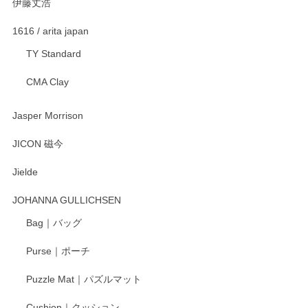
伊藤丈浩
渡邉陽子 マグカップ
2025/11/23
1616 / arita japan
TY Standard
CMA Clay
渡邉陽子 マーメイドタマネギガール 飾蓋付花入
2025/08/20
Jasper Morrison
とても可愛らしい。
JICON 磁今
Jielde
この度はペンシルオンラインショップでのご購
入、そしてレビューまで誠にありがとうござい
JOHANNA GULLICHSEN
ます。気に入って頂けたようで嬉しく思いま
す。今後ともどうぞよろしくお願いいたしま
Bag｜バッグ
す。
Purse｜ポーチ
Puzzle Mat｜パズルマット
柴田慶信商店 大館曲げわっぱ 白木小判弁当箱（大）
Cushion｜クッション