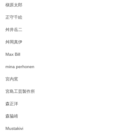
今後ともよろしくお願いいたします。
槇原太郎
正守千絵
舛井岳二
柴田慶信商店 大館曲げわっぱ 白木小判弁当箱（大）
2025/03/30
舛岡真伊
Max Bill
zen to カレー皿 plate245 ホワイト
mina perhonen
2025/03/19
宮内窯
ステキなカレー皿早速使わせていただきました。 色々お手数
宮島工芸製作所
おかけしました。 ありがとうございます。
森正洋
この度はペンシルオンラインショップをご利用
森脇靖
頂き、レビューもありがとうございます。カレ
ー皿を気に入って頂けたようで安心しました。
Mustakivi
気になられるものがありましたら、またお気軽