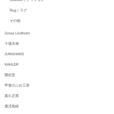
2025/04/16
Rug｜ラグ
入金翌日にすぐ届きました！ 梱包も丁寧にして頂きメッセー
その他
ジもありがとうございました。 初めてのわっぱ弁当箱で大切
な物を開けるようにドキドキしながら開封しました。綺麗な
わっぱで感激です！ これから大切に使って風合いが変わるの
Jonas Lindholm
も楽しんで行きたいと思います。
十場天伸
この度はペンシルオンラインショップでのご購
JUNGHANS
入、そしてレビューまで誠にありがとうござい
ます。柴田慶信商店さんの曲げわっぱは、日々
KAHLER
の暮らしを豊かにするお品だと私たちも思って
おります。お手入れ方法がいろいろとございま
開化堂
すが、風合いとともにお楽しみ頂けますと幸い
です。今後ともどうぞよろしくお願いいたしま
甲斐のぶお工房
す。
嘉久正窯
鹿児島睦
Sghr（スガハラ） Mini Vase（ミニベース） 一輪挿し 三角錐 クリアー