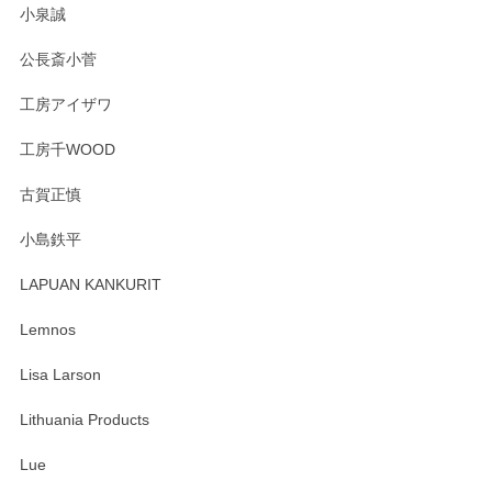
この度はペンシルオンラインショップをご利用
小泉誠
いただき誠にありがとうございました。森脇さ
んの作品はほっこりいたしますね。今後ともど
公長斎小菅
うぞよろしくお願いいたします。
工房アイザワ
工房千WOOD
森脇靖 湯呑 若苗釉
古賀正慎
2025/04/07
小島鉄平
レビューが遅くなり申し訳ありません、 無事届いておりま
す。 素敵な湯呑みでとても気に入りました。 発送も早く、
LAPUAN KANKURIT
ありがとうございます。 メッセージもありがとうございまし
たm(_)m
Lemnos
Lisa Larson
この度は当店をご利用頂き誠にありがとうござ
います。無事に届いたようで安心いたしまし
Lithuania Products
た。ひとつひとつ個性がある素敵な湯呑ですよ
ね。気に入って頂けてうれしいです。マグカッ
Lue
プと花器のレビューもありがとうございます。