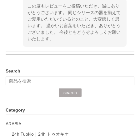
この度もレビューをご投稿いただき、誠にあり
がとうございます。 同じシリーズの器を揃えて
ご愛用いただいているとのこと、大変嬉しく思
います。 温かいお言葉をいただき、ありがとう
ございました。 今後ともどうぞよろしくお願い
いたします。
kata kata（カタカタ） 印判手小皿 ぶらさがり
Search
2026/06/15
深さや大きさがとてもちょうど良く、手に馴染み、洗いやす
search
く、他の柄も何枚かこちらで買い、毎食時に使用していま
す。ショップの方が大変丁寧で、1枚不良がありましたが快
Category
く交換して下さいました。
ARABIA
この度もレビューをご投稿いただき、誠にあり
24h Tuokio｜24h トゥオキオ
がとうございます。 同じシリーズの器を揃えて